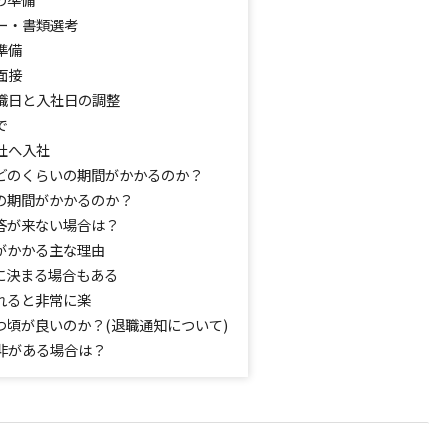
ー・書類選考
準備
面接
職日と入社日の調整
で
社へ入社
どのくらいの期間がかかるのか？
の期間がかかるのか？
答が来ない場合は？
がかかる主な理由
に決まる場合もある
れると非常に楽
つ頃が良いのか？(退職通知について)
非がある場合は？