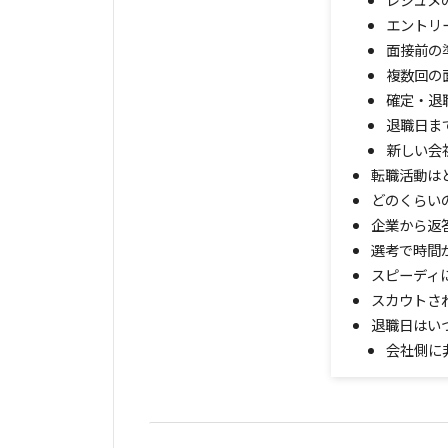
エントリ
面接前の
複数回の
確定・退
退職日ま
新しい会
転職活動は
どのくらい
企業から返
選考で時間
スピーディ
スカウトさ
退職日はい
会社側に