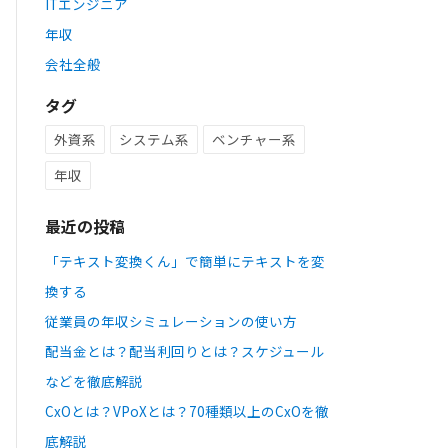
ITエンジニア
年収
会社全般
タグ
外資系
システム系
ベンチャー系
年収
最近の投稿
「テキスト変換くん」で簡単にテキストを変
換する
従業員の年収シミュレーションの使い方
配当金とは？配当利回りとは？スケジュール
などを徹底解説
CxOとは？VPoXとは？70種類以上のCxOを徹
底解説