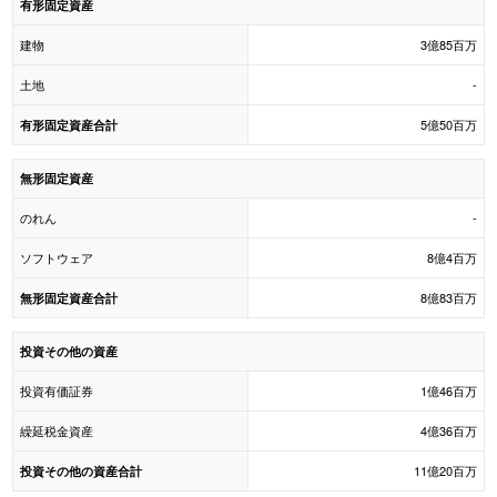
有形固定資産
建物
3億85百万
土地
-
5億50百万
有形固定資産合計
無形固定資産
のれん
-
ソフトウェア
8億4百万
8億83百万
無形固定資産合計
投資その他の資産
投資有価証券
1億46百万
繰延税金資産
4億36百万
11億20百万
投資その他の資産合計