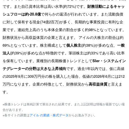
です。また自己資本比率は高い水準(約72%)です。
財務活動によるキャッ
シュフローは約-20.8億
で何らかの返済が行われています。また流動負債
に対して保有する現金(74億2百万)が多く、長期的な事業投資に有利な企
業です。連結売上高のうち本体企業の割合が多く約98%となっています。
財務状況から高収益体質の企業と言えます。 アイルの大株主の割合は約
69%となっています。株主構成として
個人株主
(約38%)が多めな点、
一般
法人
(約39%)が多めな点が特徴的です。筆頭株主は約33%であり高い比率
を保有しています。業種別の長期株価トレンドとして
SIer・システムイン
テグレーターの分野は大きな上昇傾向
です。過去1年以内では、仮に高値
の2025年9月に309万円分の株を購入した場合、低値の2026年6月には212
万円になります。企業の特徴として、財務状況から
高収益体質
と言えま
す。
※株価トレンドは単純計算で算出された結果です。また上記説明は情報が最新でない場
合があります。
※各サイトの調査は
アイル の業績・株式データ
からお進み下さい。