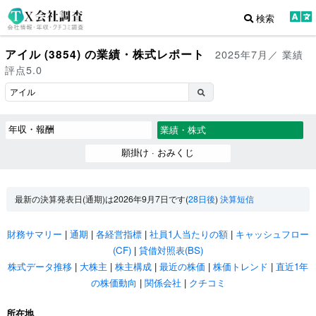
検索
アイル (3854) の業績・株式レポート
2025年7月／ 業績
評点5.0
年収・報酬
業績・株式
願掛け · おみくじ
最新の決算発表日(通期)は2026年9月7日です(
28日後
)
決算短信
財務サマリー
|
通期
|
各経営指標
|
社員1人当たりの額
|
キャッシュフロー
(CF)
|
貸借対照表(BS)
株式データ推移
|
大株主
|
株主構成
|
最近の株価
|
株価トレンド
|
直近1年
の株価動向
|
関係会社
|
クチコミ
所在地