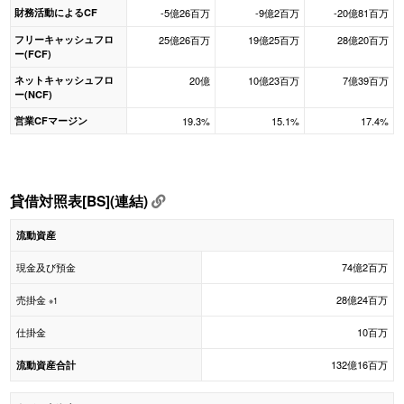
財務活動によるCF
-5億26百万
-9億2百万
-20億81百万
フリーキャッシュフロ
25億26百万
19億25百万
28億20百万
ー(FCF)
ネットキャッシュフロ
20億
10億23百万
7億39百万
ー(NCF)
営業CFマージン
19.3%
15.1%
17.4%
貸借対照表[BS](連結)
流動資産
現金及び預金
74億2百万
売掛金
28億24百万
※1
仕掛金
10百万
132億16百万
流動資産合計