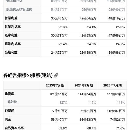
売上総利益
86億82百万
97億73百万
106億59百万
販売費及び管理費
51億34百万
55億9百万
58億40百万
営業利益
35億48百万
42億64百万
48億19百万
営業利益率
22.3%
24.4%
25.0%
経常利益
35億71百万
42億85百万
47億68百万
経常利益率
22.4%
24.5%
24.7%
当期利益
24億72百万
28億88百万
34億88百万
各経営指標の推移(連結)
2023年7月期
2024年7月期
2025年7月期
総資産
121億15百万
141億54百万
157億69百万
昨対比
127%
117%
111%
純資産
77億40百万
96億81百万
112億87百万
現金
56億40百万
66億63百万
74億2百万
自己資本比率
63.9%
68.4%
71.6%