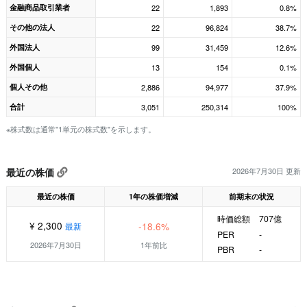
金融商品取引業者
22
1,893
0.8%
その他の法人
22
96,824
38.7%
外国法人
99
31,459
12.6%
外国個人
13
154
0.1%
個人その他
2,886
94,977
37.9%
合計
3,051
250,314
100%
※株式数は通常"1単元の株式数"を示します。
最近の株価
2026年7月30日 更新
最近の株価
1年の株価増減
前期末の状況
時価総額
707億
¥ 2,300
-18.6%
最新
PER
-
2026年7月30日
1年前比
PBR
-