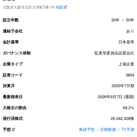
大阪府大阪市北区大深町3番1号
地図
設立年数
30年 ～ 50年
連結子会社
あり
会計基準
日本基準
ガバナンス体制
監査等委員会設置会社
企業タイプ
上場企業
証券コード
3854
決算月
2025年7月期
最新発表日
2026年9月7日 (通期)
大株主の割合
69.2%
発行済株式
25,042,528株
予想
業績予想
目標株価
TV予測
/
/