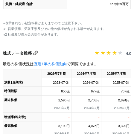
157億69百万
負債・純資産 合計
※表示されない勘定科目がありますのでご注意下さい。
※1 営業債権、受取手形及びその他の債権が含まれる場合があります。
※2 社債及び借入金の場合があります。
株式データ推移
4.0
最近の株価状況は
直近1年の株価動向
で閲覧できます。
2023年7月期
2024年7月期
2025年7月期
決算日(期末)
2023-07-31
2024-07-31
2025-07-31
時価総額
650億
677億
707億
期末株価
2,595円
2,703円
2,824円
2023年7月
2024年7月
2025年7月
増減率(昨対比)
-
-
-
最高株価
3,190円
4,075円
3,320円
2023年6月
2023年9月
2024年10月