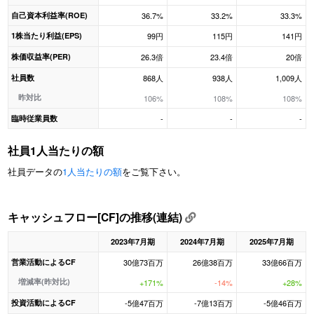
自己資本利益率(ROE)
36.7%
33.2%
33.3%
1株当たり利益(EPS)
99円
115円
141円
株価収益率(PER)
26.3倍
23.4倍
20倍
社員数
868人
938人
1,009人
昨対比
106%
108%
108%
臨時従業員数
-
-
-
社員1人当たりの額
社員データの
1人当たりの額
をご覧下さい。
キャッシュフロー[CF]の推移(連結)
2023年7月期
2024年7月期
2025年7月期
営業活動によるCF
30億73百万
26億38百万
33億66百万
増減率(昨対比)
+171%
-14%
+28%
投資活動によるCF
-5億47百万
-7億13百万
-5億46百万