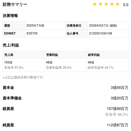
財務サマリー
5.0
決算情報
通期
2025年7月期
決算発表日
2026年9月7日 (通期)
EDINET
E05705
法人番号
2120001034108
売上/利益
売上高
営業利益
経常利益
193億
48億
48億
本体率 97.6%
営業利益率 25.0%
経常利益率 24.7%
※上記は連結決算の数値です。
資本金
3億55百万
資本準備金
3億20百万
総資産
157億69百万
本体率 98.0%
純資産
112億87百万