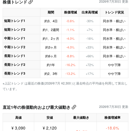
株価トレンド
2026年7月30日 更新
期間
株価増減
出来高増減
トレンド状況
短期トレンド1
約3、4日
-0.6%
-30%
同水準・横ばい
短期トレンド2
約1、2週間
-1.1%
+7%
同水準・横ばい
中期トレンド1
約1、2ヶ月
-4.0%
-16%
同水準・横ばい
中期トレンド2
約3ヶ月
-4.0%
+33%
同水準・横ばい
長期トレンド1
約6ヶ月
-8.8%
+66%
同水準・横ばい
長期トレンド2
約1年
-16.2%
+72%
やや下降
長期トレンド3
約2、3年
-13.2%
+17%
やや下降
※上記トレンド は最近の株価(2026年7月 ¥2,300 )と過去時点の平均値を利用して算出し
ています。
直近1年の株価動向および最大値動き
2026年7月30日 更新
高値
安値
最大値動き
株価増減率
¥ 3,090
¥ 2,120
-18.6%