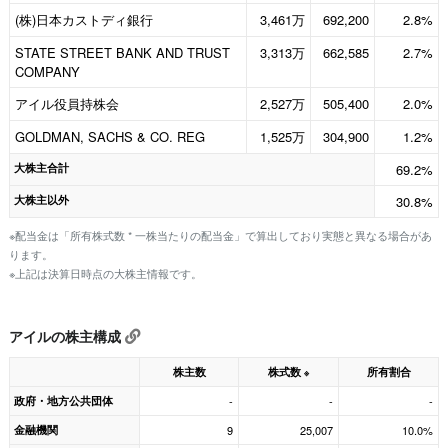
(株)日本カストディ銀行
3,461万
692,200
2.8%
STATE STREET BANK AND TRUST
3,313万
662,585
2.7%
COMPANY
アイル役員持株会
2,527万
505,400
2.0%
GOLDMAN, SACHS & CO. REG
1,525万
304,900
1.2%
大株主合計
69.2%
大株主以外
30.8%
※配当金は「所有株式数 * 一株当たりの配当金」で算出しており実態と異なる場合があ
ります。
※上記は決算日時点の大株主情報です。
アイルの株主構成
株主数
株式数
所有割合
※
政府・地方公共団体
-
-
-
金融機関
9
25,007
10.0%