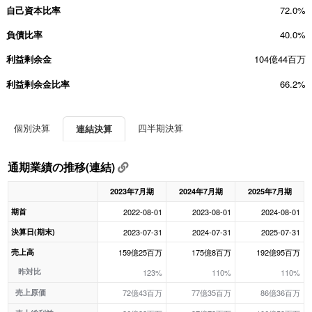
自己資本比率
72.0%
負債比率
40.0%
利益剰余金
104億44百万
利益剰余金比率
66.2%
個別決算
四半期決算
連結決算
通期業績の推移(連結)
2023年7月期
2024年7月期
2025年7月期
期首
2022-08-01
2023-08-01
2024-08-01
決算日(期末)
2023-07-31
2024-07-31
2025-07-31
売上高
159億25百万
175億8百万
192億95百万
昨対比
123%
110%
110%
売上原価
72億43百万
77億35百万
86億36百万