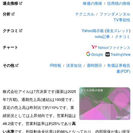
過去推移
株価の推移
信用残の推移
/
分析
テクニカル
ファンダメンタル
/
TV季節性
クチコミ
Yahoo掲示板
(
過去スレッド
)
note記事
クチコミ
/
チャート
Yahoo!ファイナンス
Google
TradingView
その他
IR情報
決算短信
適時開示
有価証券報告
/
/
/
書(PDF)
株式会社アイルは7月決算です(最新は2025
年7月期)。通期売上高(連結)は193億です。
直近の売上高は昨対比で約110%です。業
績状況としては上昇傾向です。営業利益は
48.2億です。営業利益率は約25%であり
高
い水準
です。利益剰余金比率は約66%となっており、内部留保が多い状況