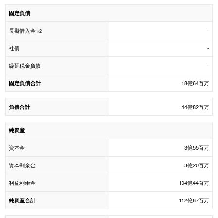
固定負債
長期借入金
-
※2
社債
-
繰延税金負債
-
18億64百万
固定負債合計
44億82百万
負債合計
純資産
資本金
3億55百万
資本剰余金
3億20百万
利益剰余金
104億44百万
112億87百万
純資産合計