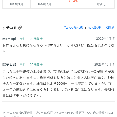
-31.4%
2025年9月
2026年6月
1年前比
クチコミ
Yahoo掲示板
note記事
X最新
|
|
momopi
2026年4月頃
女性 | 20代前半
お株ちょっと気になっちゃう🤔💖ちょい下がりだけど…配当も良さそう😊
✨
院卒太郎
2025年10月頃
男性 | 20代前半
こちらは中堅規模の上場企業で、市場の動きでは短期的に一部値動きが激
しい傾向がありますね。株主構成を見ると法人と個人の比率が高く、外国
法人も一定数います。株価はおよそ2500円、一見安定していますが、直
近一年の値動きではめまぐるしく変動している点が気になります。長期投
資には慎重さが必要です。
※クチコミ情報の正確性・適切性は保証できませんのでご注意下さい。過去情報へのコ