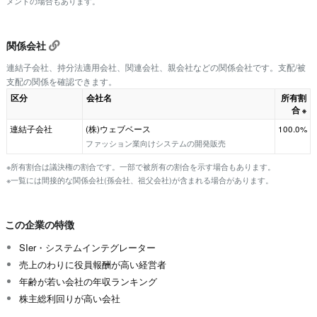
メントの場合もあります。
関係会社
連結子会社、持分法適用会社、関連会社、親会社などの関係会社です。支配/被
支配の関係を確認できます。
区分
会社名
所有割
合
※
連結子会社
(株)ウェブベース
100.0%
ファッション業向けシステムの開発販売
※所有割合は議決権の割合です。一部で被所有の割合を示す場合もあります。
※一覧には間接的な関係会社(孫会社、祖父会社)が含まれる場合があります。
この企業の特徴
SIer・システムインテグレーター
売上のわりに役員報酬が高い経営者
年齢が若い会社の年収ランキング
株主総利回りが高い会社