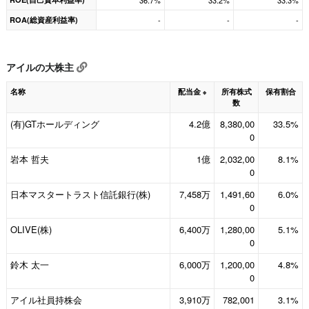
36.7%
33.2%
33.3%
ROA(総資産利益率)
-
-
-
アイルの大株主
名称
配当金
所有株式
保有割合
※
数
(有)GTホールディング
4.2億
8,380,00
33.5%
0
岩本 哲夫
1億
2,032,00
8.1%
0
日本マスタートラスト信託銀行(株)
7,458万
1,491,60
6.0%
0
OLIVE(株)
6,400万
1,280,00
5.1%
0
鈴木 太一
6,000万
1,200,00
4.8%
0
アイル社員持株会
3,910万
782,001
3.1%