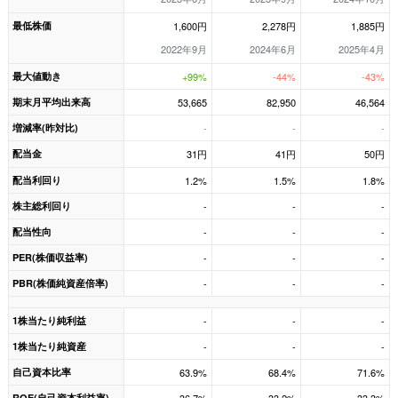
最低株価
1,600円
2,278円
1,885円
2022年9月
2024年6月
2025年4月
最大値動き
+99%
-44%
-43%
期末月平均出来高
53,665
82,950
46,564
増減率(昨対比)
-
-
-
配当金
31円
41円
50円
配当利回り
1.2%
1.5%
1.8%
株主総利回り
-
-
-
配当性向
-
-
-
PER(株価収益率)
-
-
-
PBR(株価純資産倍率)
-
-
-
1株当たり純利益
-
-
-
1株当たり純資産
-
-
-
自己資本比率
63.9%
68.4%
71.6%
ROE(自己資本利益率)