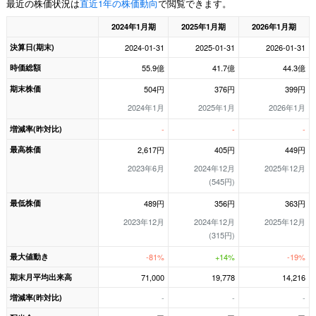
最近の株価状況は
直近1年の株価動向
で閲覧できます。
2024年1月期
2025年1月期
2026年1月期
決算日(期末)
2024-01-31
2025-01-31
2026-01-31
時価総額
55.9億
41.7億
44.3億
期末株価
504円
376円
399円
2024年1月
2025年1月
2026年1月
増減率(昨対比)
-
-
-
最高株価
2,617円
405円
449円
2023年6月
2024年12月
2025年12月
(545円)
最低株価
489円
356円
363円
2023年12月
2024年12月
2025年12月
(315円)
最大値動き
-81%
+14%
-19%
期末月平均出来高
71,000
19,778
14,216
増減率(昨対比)
-
-
-