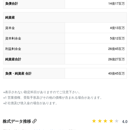
14億17百万
負債合計
純資産
資本金
4億13百万
資本剰余金
5億12百万
利益剰余金
26億45百万
26億27百万
純資産合計
40億45百万
負債・純資産 合計
※表示されない勘定科目がありますのでご注意下さい。
※1 営業債権、受取手形及びその他の債権が含まれる場合があります。
※2 社債及び借入金の場合があります。
株式データ推移
4.0