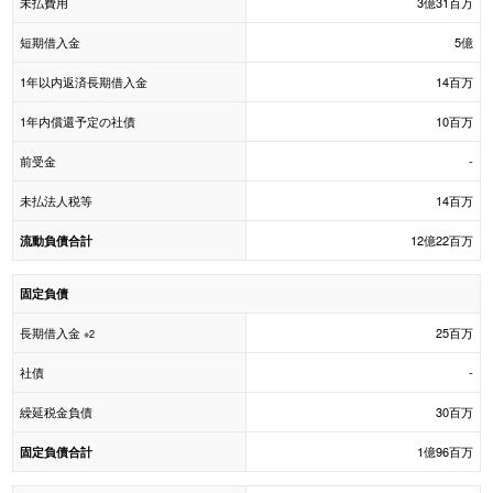
未払費用
3億31百万
短期借入金
5億
1年以内返済長期借入金
14百万
1年内償還予定の社債
10百万
前受金
-
未払法人税等
14百万
12億22百万
流動負債合計
固定負債
長期借入金
25百万
※2
社債
-
繰延税金負債
30百万
1億96百万
固定負債合計