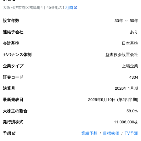
大阪府堺市堺区戎島町4丁45番地の1
地図
設立年数
30年 ～ 50年
連結子会社
あり
会計基準
日本基準
ガバナンス体制
監査役会設置会社
企業タイプ
上場企業
証券コード
4334
決算月
2026年1月期
最新発表日
2026年9月10日 (第2四半期)
大株主の割合
58.0%
発行済株式
11,096,000株
予想
業績予想
目標株価
TV予測
/
/