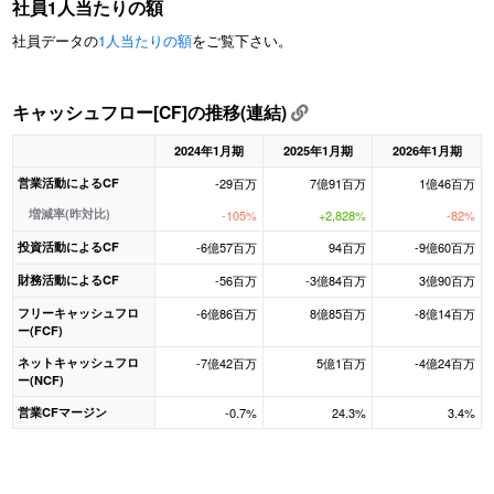
社員1人当たりの額
社員データの
1人当たりの額
をご覧下さい。
キャッシュフロー[CF]の推移(連結)
2024年1月期
2025年1月期
2026年1月期
営業活動によるCF
-29百万
7億91百万
1億46百万
増減率(昨対比)
-105%
+2,828%
-82%
投資活動によるCF
-6億57百万
94百万
-9億60百万
財務活動によるCF
-56百万
-3億84百万
3億90百万
フリーキャッシュフロ
-6億86百万
8億85百万
-8億14百万
ー(FCF)
ネットキャッシュフロ
-7億42百万
5億1百万
-4億24百万
ー(NCF)
営業CFマージン
-0.7%
24.3%
3.4%