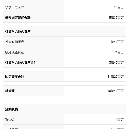
ソフトウェア
10百万
5億35百万
無形固定資産合計
投資その他の資産
投資有価証券
1億41百万
繰延税金資産
71百万
5億45百万
投資その他の資産合計
11億29百万
固定資産合計
40億45百万
総資産
流動負債
買掛金
1百万