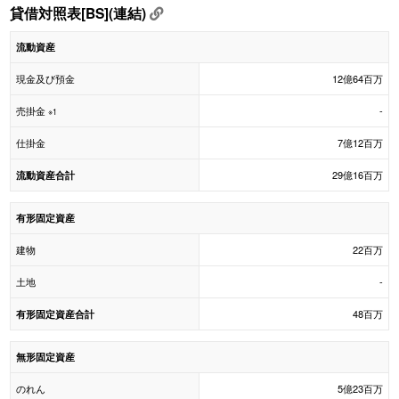
貸借対照表[BS](連結)
流動資産
現金及び預金
12億64百万
売掛金
-
※1
仕掛金
7億12百万
29億16百万
流動資産合計
有形固定資産
建物
22百万
土地
-
48百万
有形固定資産合計
無形固定資産
のれん
5億23百万