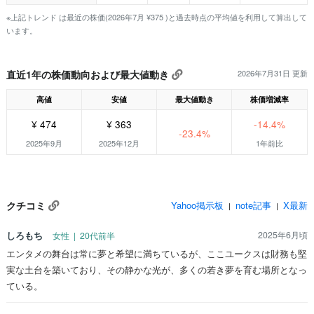
※上記トレンド は最近の株価(2026年7月 ¥375 )と過去時点の平均値を利用して算出して
います。
直近1年の株価動向および最大値動き
2026年7月31日 更新
高値
安値
最大値動き
株価増減率
¥ 474
¥ 363
-14.4%
-23.4%
2025年9月
2025年12月
1年前比
クチコミ
Yahoo掲示板
note記事
X最新
|
|
しろもち
2025年6月頃
女性 | 20代前半
エンタメの舞台は常に夢と希望に満ちているが、ここユークスは財務も堅
実な土台を築いており、その静かな光が、多くの若き夢を育む場所となっ
ている。