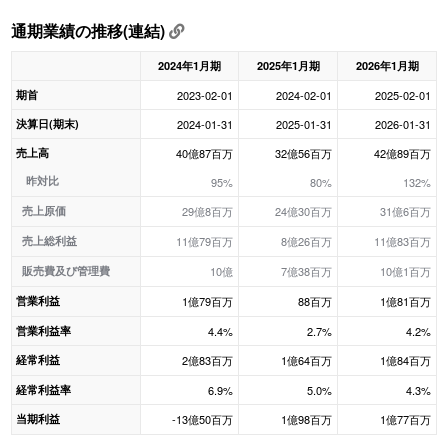
通期業績の推移(連結)
2024年1月期
2025年1月期
2026年1月期
期首
2023-02-01
2024-02-01
2025-02-01
決算日(期末)
2024-01-31
2025-01-31
2026-01-31
売上高
40億87百万
32億56百万
42億89百万
昨対比
95%
80%
132%
売上原価
29億8百万
24億30百万
31億6百万
売上総利益
11億79百万
8億26百万
11億83百万
販売費及び管理費
10億
7億38百万
10億1百万
営業利益
1億79百万
88百万
1億81百万
営業利益率
4.4%
2.7%
4.2%
経常利益
2億83百万
1億64百万
1億84百万
経常利益率
6.9%
5.0%
4.3%
当期利益
-13億50百万
1億98百万
1億77百万