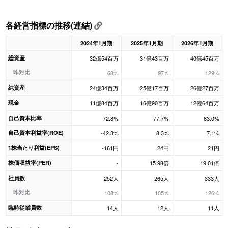
各経営指標の推移(連結)
2024年1月期
2025年1月期
2026年1月期
総資産
32億54百万
31億43百万
40億45百万
昨対比
68%
97%
129%
純資産
24億34百万
25億17百万
26億27百万
現金
11億84百万
16億90百万
12億64百万
自己資本比率
72.8%
77.7%
63.0%
自己資本利益率(ROE)
-42.3%
8.3%
7.1%
1株当たり利益(EPS)
-161円
24円
21円
株価収益率(PER)
-
15.98倍
19.01倍
社員数
252人
265人
333人
昨対比
108%
105%
126%
臨時従業員数
14人
12人
11人