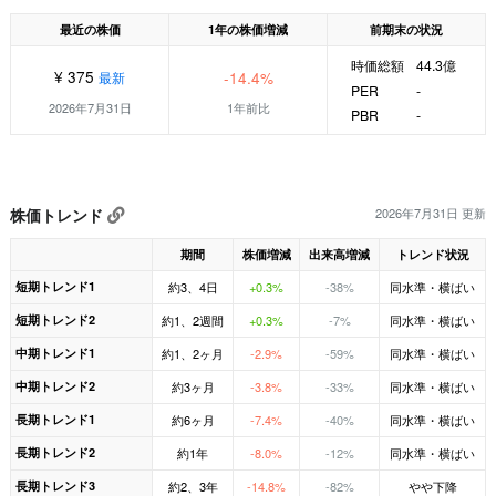
最近の株価
1年の株価増減
前期末の状況
時価総額
44.3億
¥ 375
-14.4%
最新
PER
-
2026年7月31日
1年前比
PBR
-
株価トレンド
2026年7月31日 更新
期間
株価増減
出来高増減
トレンド状況
短期トレンド1
約3、4日
+0.3%
-38%
同水準・横ばい
短期トレンド2
約1、2週間
+0.3%
-7%
同水準・横ばい
中期トレンド1
約1、2ヶ月
-2.9%
-59%
同水準・横ばい
中期トレンド2
約3ヶ月
-3.8%
-33%
同水準・横ばい
長期トレンド1
約6ヶ月
-7.4%
-40%
同水準・横ばい
長期トレンド2
約1年
-8.0%
-12%
同水準・横ばい
長期トレンド3
約2、3年
-14.8%
-82%
やや下降