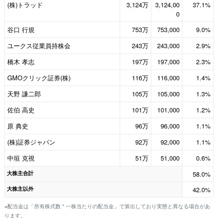
(株)トラッド
3,124万
3,124,00
37.1%
0
谷口 行規
753万
753,000
9.0%
ユークス従業員持株会
243万
243,000
2.9%
橋木 孝志
197万
197,000
2.3%
GMOクリック証券(株)
116万
116,000
1.4%
天野 謙二郎
105万
105,000
1.3%
佐伯 高史
101万
101,000
1.2%
原 典史
96万
96,000
1.1%
(株)証券ジャパン
92万
92,000
1.1%
中垣 克視
51万
51,000
0.6%
大株主合計
58.0%
大株主以外
42.0%
※配当金は「所有株式数 * 一株当たりの配当金」で算出しており実態と異なる場合があ
ります。