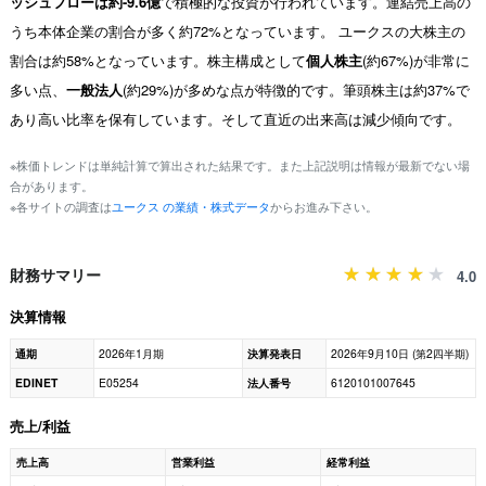
ッシュフローは約-9.6億
で積極的な投資が行われています。連結売上高の
うち本体企業の割合が多く約72%となっています。 ユークスの大株主の
割合は約58%となっています。株主構成として
個人株主
(約67%)が非常に
多い点、
一般法人
(約29%)が多めな点が特徴的です。筆頭株主は約37%で
あり高い比率を保有しています。そして直近の出来高は減少傾向です。
※株価トレンドは単純計算で算出された結果です。また上記説明は情報が最新でない場
合があります。
※各サイトの調査は
ユークス の業績・株式データ
からお進み下さい。
財務サマリー
4.0
決算情報
通期
2026年1月期
決算発表日
2026年9月10日 (第2四半期)
EDINET
E05254
法人番号
6120101007645
売上/利益
売上高
営業利益
経常利益