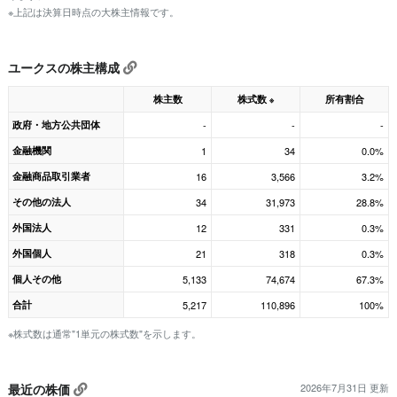
※上記は決算日時点の大株主情報です。
ユークスの株主構成
株主数
株式数
所有割合
※
政府・地方公共団体
-
-
-
金融機関
1
34
0.0%
金融商品取引業者
16
3,566
3.2%
その他の法人
34
31,973
28.8%
外国法人
12
331
0.3%
外国個人
21
318
0.3%
個人その他
5,133
74,674
67.3%
合計
5,217
110,896
100%
※株式数は通常"1単元の株式数"を示します。
最近の株価
2026年7月31日 更新