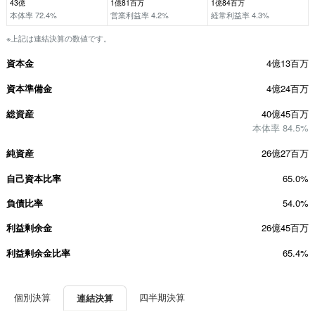
43億
1億81百万
1億84百万
本体率 72.4%
営業利益率 4.2%
経常利益率 4.3%
※上記は連結決算の数値です。
資本金
4億13百万
資本準備金
4億24百万
総資産
40億45百万
本体率 84.5%
純資産
26億27百万
自己資本比率
65.0%
負債比率
54.0%
利益剰余金
26億45百万
利益剰余金比率
65.4%
個別決算
四半期決算
連結決算