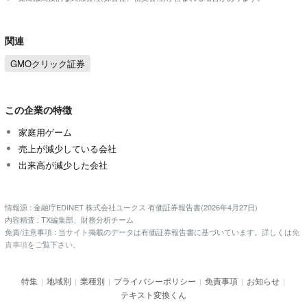
関連
GMOクリック証券
この企業の特徴
家庭用ゲーム
売上が減少している会社
出来高が減少した会社
情報源 : 金融庁EDINET 株式会社ユークス 有価証券報告書(2026年4月27日)
内容精査 : TX編集部、財務分析チーム
免責/注意事項 : 当サイト掲載のデータは有価証券報告書に基づいています。詳しくは
免
責事項
をご覧下さい。
特集
地域別
業種別
プライバシーポリシー
免責事項
お知らせ
|
|
|
|
|
|
テキスト変換くん