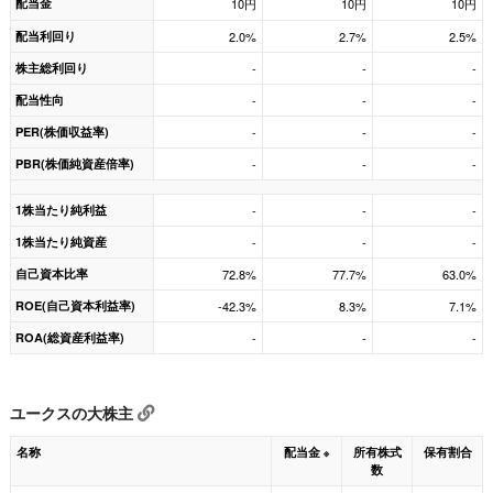
配当金
10円
10円
10円
配当利回り
2.0%
2.7%
2.5%
株主総利回り
-
-
-
配当性向
-
-
-
PER(株価収益率)
-
-
-
PBR(株価純資産倍率)
-
-
-
1株当たり純利益
-
-
-
1株当たり純資産
-
-
-
自己資本比率
72.8%
77.7%
63.0%
ROE(自己資本利益率)
-42.3%
8.3%
7.1%
ROA(総資産利益率)
-
-
-
ユークスの大株主
名称
配当金
所有株式
保有割合
※
数