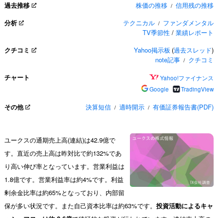
過去推移
株価の推移
信用残の推移
/
分析
テクニカル
ファンダメンタル
/
TV季節性
/
業績レポート
クチコミ
Yahoo掲示板
(
過去スレッド
)
note記事
クチコミ
/
チャート
Yahoo!ファイナンス
Google
TradingView
その他
決算短信
適時開示
有価証券報告書(PDF)
/
/
ユークスの通期売上高(連結)は42.9億で
す。直近の売上高は昨対比で約132%であ
り高い伸び率となっています。営業利益は
1.8億です。営業利益率は約4%です。利益
剰余金比率は約65%となっており、内部留
保が多い状況です。また自己資本比率は約63%です。
投資活動によるキャ