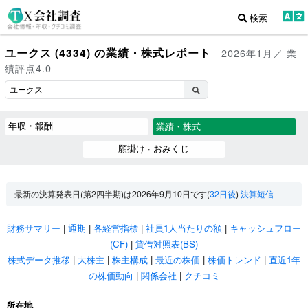
検索
ユークス (4334) の業績・株式レポート
2026年1月／ 業
績評点4.0
年収・報酬
業績・株式
願掛け · おみくじ
最新の決算発表日(第2四半期)は2026年9月10日です(
32日後
)
決算短信
財務サマリー
|
通期
|
各経営指標
|
社員1人当たりの額
|
キャッシュフロー
(CF)
|
貸借対照表(BS)
株式データ推移
|
大株主
|
株主構成
|
最近の株価
|
株価トレンド
|
直近1年
の株価動向
|
関係会社
|
クチコミ
所在地