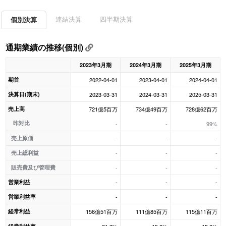
連結決算
四半期決算
個別決算
通期業績の推移(個別)
2023年3月期
2024年3月期
2025年3月期
期首
2022-04-01
2023-04-01
2024-04-01
決算日(期末)
2023-03-31
2024-03-31
2025-03-31
売上高
721億5百万
734億49百万
728億62百万
昨対比
-
-
99%
売上原価
-
-
-
売上総利益
-
-
-
販売費及び管理費
-
-
-
営業利益
-
-
-
営業利益率
-
-
-
経常利益
156億51百万
111億85百万
115億11百万