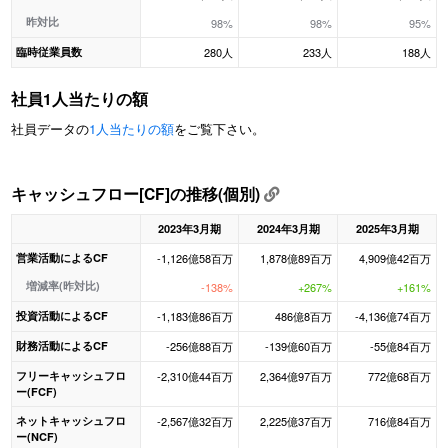
昨対比
98%
98%
95%
臨時従業員数
280人
233人
188人
社員1人当たりの額
社員データの
1人当たりの額
をご覧下さい。
キャッシュフロー[CF]の推移(個別)
2023年3月期
2024年3月期
2025年3月期
営業活動によるCF
-1,126億58百万
1,878億89百万
4,909億42百万
増減率(昨対比)
-138%
+267%
+161%
投資活動によるCF
-1,183億86百万
486億8百万
-4,136億74百万
財務活動によるCF
-256億88百万
-139億60百万
-55億84百万
フリーキャッシュフロ
-2,310億44百万
2,364億97百万
772億68百万
ー(FCF)
ネットキャッシュフロ
-2,567億32百万
2,225億37百万
716億84百万
ー(NCF)