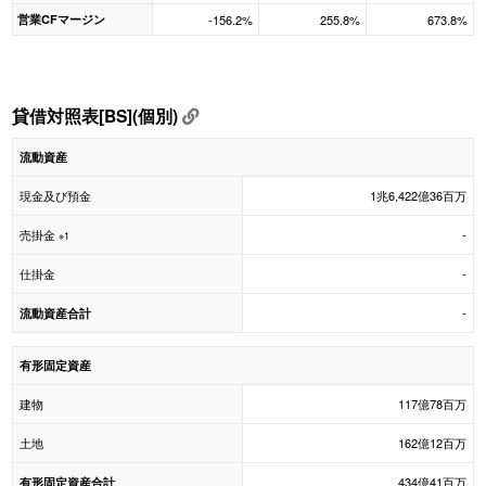
営業CFマージン
-156.2%
255.8%
673.8%
貸借対照表[BS](個別)
流動資産
現金及び預金
1兆6,422億36百万
売掛金
-
※1
仕掛金
-
-
流動資産合計
有形固定資産
建物
117億78百万
土地
162億12百万
434億41百万
有形固定資産合計