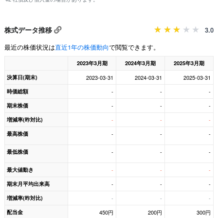
株式データ推移
3.0
最近の株価状況は
直近1年の株価動向
で閲覧できます。
2023年3月期
2024年3月期
2025年3月期
決算日(期末)
2023-03-31
2024-03-31
2025-03-31
時価総額
-
-
-
期末株価
-
-
-
増減率(昨対比)
-
-
-
最高株価
-
-
-
最低株価
-
-
-
最大値動き
-
-
-
期末月平均出来高
-
-
-
増減率(昨対比)
-
-
-
配当金
450円
200円
300円