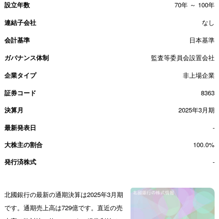
設立年数
70年 ～ 100年
連結子会社
なし
会計基準
日本基準
ガバナンス体制
監査等委員会設置会社
企業タイプ
非上場企業
証券コード
8363
決算月
2025年3月期
最新発表日
-
大株主の割合
100.0%
発行済株式
-
北國銀行の最新の通期決算は2025年3月期
です。通期売上高は729億です。直近の売