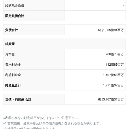
繰延税金負債
-
-
固定負債合計
6兆1,935億94百万
負債合計
純資産
資本金
266億73百万
資本剰余金
112億89百万
利益剰余金
1,467億56百万
1,771億37百万
純資産合計
6兆3,707億31百万
負債・純資産 合計
※表示されない勘定科目がありますのでご注意下さい。
※1 営業債権、受取手形及びその他の債権が含まれる場合があります。
※2 社債及び借入金の場合があります。