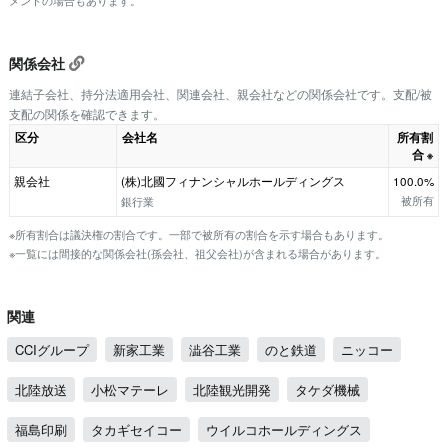
メントの場合もあります。
関係会社
連結子会社、持分法適用会社、関連会社、親会社などの関係会社です。支配/被
支配の関係を確認できます。
区分
会社名
所有割
合
※
親会社
(株)北國フィナンシャルホールディングス
100.0%
被所有
銀行業
※所有割合は議決権の割合です。一部で被所有の割合を示す場合もあります。
※一覧には間接的な関係会社(孫会社、祖父会社)が含まれる場合があります。
関連
CCIグループ
新家工業
澁谷工業
のと鉄道
ニッコー
北陸放送
小松マテーレ
北陸観光開発
タケダ機械
福島印刷
タカギセイコー
ウイルコホールディングス