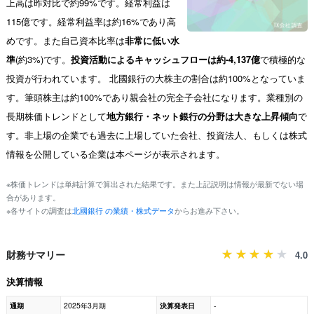
上高は昨対比で約99%です。経常利益は
115億です。経常利益率は約16%であり高
めです。また自己資本比率は
非常に低い水
準
(約3%)です。
投資活動によるキャッシュフローは約-4,137億
で積極的な
投資が行われています。 北國銀行の大株主の割合は約100%となっていま
す。筆頭株主は約100%であり親会社の完全子会社になります。業種別の
長期株価トレンドとして
地方銀行・ネット銀行の分野は大きな上昇傾向
で
す。非上場の企業でも過去に上場していた会社、投資法人、もしくは株式
情報を公開している企業は本ページが表示されます。
※株価トレンドは単純計算で算出された結果です。また上記説明は情報が最新でない場
合があります。
※各サイトの調査は
北國銀行 の業績・株式データ
からお進み下さい。
財務サマリー
4.0
決算情報
通期
2025年3月期
決算発表日
-