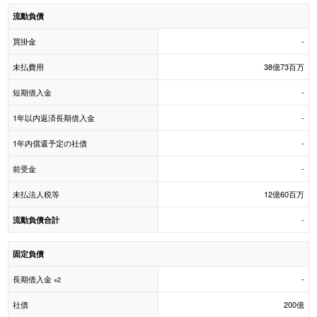
流動負債
買掛金
-
未払費用
38億73百万
短期借入金
-
1年以内返済長期借入金
-
1年内償還予定の社債
-
前受金
-
未払法人税等
12億60百万
-
流動負債合計
固定負債
長期借入金
-
※2
社債
200億