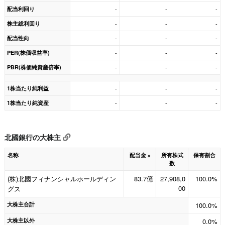
配当利回り
-
-
-
株主総利回り
-
-
-
配当性向
-
-
-
PER(株価収益率)
-
-
-
PBR(株価純資産倍率)
-
-
-
1株当たり純利益
-
-
-
1株当たり純資産
-
-
-
北國銀行の大株主
名称
配当金
所有株式
保有割合
※
数
(株)北國フィナンシャルホールディン
83.7億
27,908,0
100.0%
00
グス
大株主合計
100.0%
大株主以外
0.0%