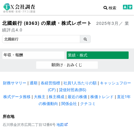
検索
北國銀行 (8363) の業績・株式レポート
2025年3月／ 業
績評点4.0
年収・報酬
業績・株式
願掛け · おみくじ
財務サマリー
|
通期
|
各経営指標
|
社員1人当たりの額
|
キャッシュフロー
(CF)
|
貸借対照表(BS)
株式データ推移
|
大株主
|
株主構成
|
最近の株価
|
株価トレンド
|
直近1年
の株価動向
|
関係会社
|
クチコミ
所在地
石川県金沢市広岡二丁目12番6号
地図