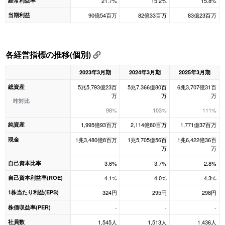
経常利益率
21.7%
15.2%
15.8%
当期利益
90億54百万
82億33百万
83億23百万
各経営指標の推移(個別)
2023年3月期
2024年3月期
2025年3月期
総資産
5兆5,793億23百
5兆7,366億80百
6兆3,707億31百
万
万
万
昨対比
98%
103%
111%
純資産
1,995億93百万
2,114億80百万
1,771億37百万
現金
1兆3,480億8百万
1兆5,705億56百
1兆6,422億36百
万
万
自己資本比率
3.6%
3.7%
2.8%
自己資本利益率(ROE)
4.1%
4.0%
4.3%
1株当たり利益(EPS)
324円
295円
298円
株価収益率(PER)
-
-
-
社員数
1,545人
1,513人
1,436人