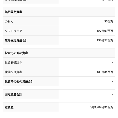
無形固定資産
のれん
30百万
ソフトウェア
127億99百万
131億51百万
無形固定資産合計
投資その他の資産
投資有価証券
-
繰延税金資産
130億34百万
-
投資その他の資産合計
-
固定資産合計
6兆3,707億31百万
総資産