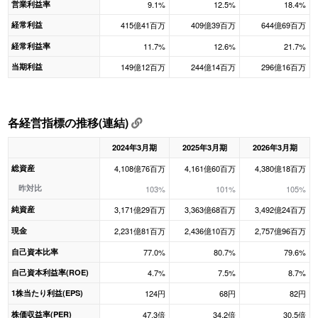
営業利益率
9.1%
12.5%
18.4%
経常利益
415億41百万
409億39百万
644億69百万
経常利益率
11.7%
12.6%
21.7%
当期利益
149億12百万
244億14百万
296億16百万
各経営指標の推移(連結)
2024年3月期
2025年3月期
2026年3月期
総資産
4,108億76百万
4,161億60百万
4,380億18百万
昨対比
103%
101%
105%
純資産
3,171億29百万
3,363億68百万
3,492億24百万
現金
2,231億81百万
2,436億10百万
2,757億96百万
自己資本比率
77.0%
80.7%
79.6%
自己資本利益率(ROE)
4.7%
7.5%
8.7%
1株当たり利益(EPS)
124円
68円
82円
株価収益率(PER)
47.3倍
34.2倍
30.5倍