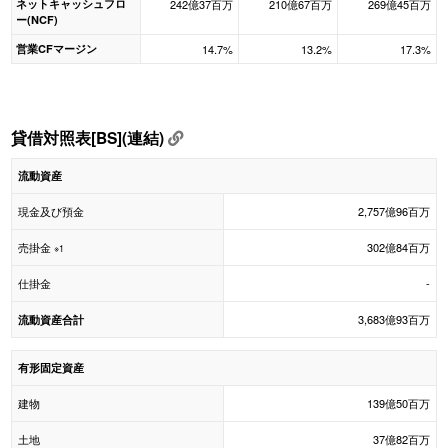
ネットキャッシュフロ
242億37百万
210億67百万
269億45百万
ー(NCF)
営業CFマージン
14.7%
13.2%
17.3%
貸借対照表[BS](連結)
流動資産
現金及び預金
2,757億96百万
売掛金
302億84百万
※1
仕掛金
-
3,683億93百万
流動資産合計
有形固定資産
建物
139億50百万
土地
37億82百万