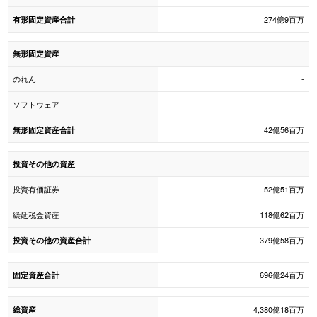
274億9百万
有形固定資産合計
無形固定資産
のれん
-
ソフトウェア
-
42億56百万
無形固定資産合計
投資その他の資産
投資有価証券
52億51百万
繰延税金資産
118億62百万
379億58百万
投資その他の資産合計
696億24百万
固定資産合計
4,380億18百万
総資産