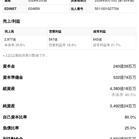
通期
2026年3月期
決算発表日
2026年8月10日 (第1四半期)
EDINET
E04859
法人番号
5011001027704
売上/利益
売上高
営業利益
経常利益
2,977億
547億
645億
本体率 26.6%
営業利益率 18.4%
経常利益率 21.7%
※上記は連結決算の数値です。
資本金
240億39百万
資本準備金
532億74百万
総資産
4,380億18百万
本体率 46.5%
純資産
3,492億24百万
自己資本比率
80.0%
負債比率
25.0%
利益剰余金
2,834億30百万