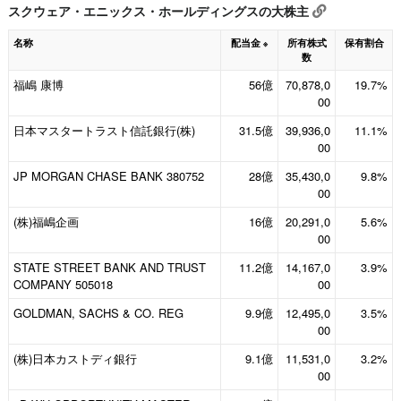
スクウェア・エニックス・ホールディングスの大株主
名称
配当金
所有株式
保有割合
※
数
福嶋 康博
56億
70,878,0
19.7%
00
日本マスタートラスト信託銀行(株)
31.5億
39,936,0
11.1%
00
JP MORGAN CHASE BANK 380752
28億
35,430,0
9.8%
00
(株)福嶋企画
16億
20,291,0
5.6%
00
STATE STREET BANK AND TRUST
11.2億
14,167,0
3.9%
COMPANY 505018
00
GOLDMAN, SACHS & CO. REG
9.9億
12,495,0
3.5%
00
(株)日本カストディ銀行
9.1億
11,531,0
3.2%
00