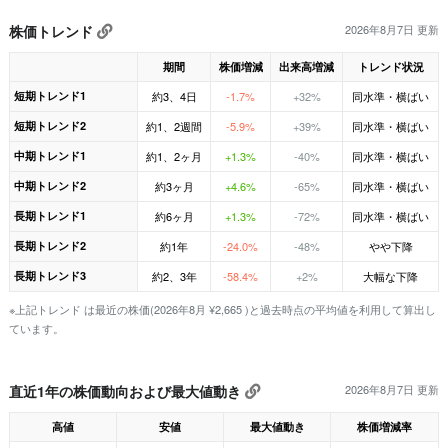
株価トレンド
2026年8月7日 更新
期間
株価増減
出来高増減
トレンド状況
短期トレンド1
約3、4日
-1.7%
+32%
同水準・横ばい
短期トレンド2
約1、2週間
-5.9%
+39%
同水準・横ばい
中期トレンド1
約1、2ヶ月
+1.3%
-40%
同水準・横ばい
中期トレンド2
約3ヶ月
+4.6%
-65%
同水準・横ばい
長期トレンド1
約6ヶ月
+1.3%
-72%
同水準・横ばい
長期トレンド2
約1年
-24.0%
-48%
やや下降
長期トレンド3
約2、3年
-58.4%
+2%
大幅な下降
※上記トレンド は最近の株価(2026年8月 ¥2,665 )と過去時点の平均値を利用して算出し
ています。
直近1年の株価動向および最大値動き
2026年8月7日 更新
高値
安値
最大値動き
株価増減率