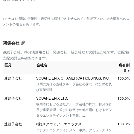
※クチコミ情報の正確性・適切性は保証できませんのでご注意下さい。過去情報へのコ
メントの場合もあります。
関係会社
連結子会社、持分法適用会社、関連会社、親会社などの関係会社です。支配/被
支配の関係を確認できます。
区分
会社名
所有割
合
※
連結子会社
SQUARE ENIX OF AMERICA HOLDINGS, INC.
100.0%
米州における当社グループ会社の株式・持分保有及
び事業管理
連結子会社
SQUARE ENIX LTD.
100.0%
欧州等における当社グループ会社の株式・持分保有
及び事業管理、並びに欧州その他市場におけるデジ
タルエンタテインメント事業、...
連結子会社
(株)スクウェア・エニックス
100.0%
デジタルエンタテインメント事業、アミューズメン