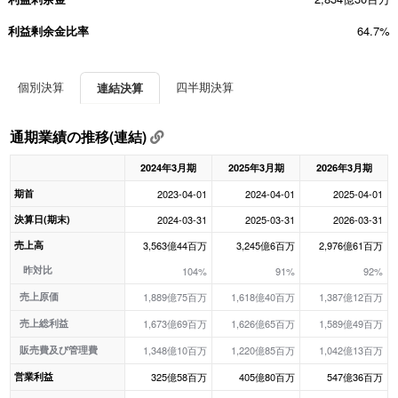
利益剰余金比率
64.7%
個別決算
四半期決算
連結決算
通期業績の推移(連結)
2024年3月期
2025年3月期
2026年3月期
期首
2023-04-01
2024-04-01
2025-04-01
決算日(期末)
2024-03-31
2025-03-31
2026-03-31
売上高
3,563億44百万
3,245億6百万
2,976億61百万
昨対比
104%
91%
92%
売上原価
1,889億75百万
1,618億40百万
1,387億12百万
売上総利益
1,673億69百万
1,626億65百万
1,589億49百万
販売費及び管理費
1,348億10百万
1,220億85百万
1,042億13百万
営業利益
325億58百万
405億80百万
547億36百万