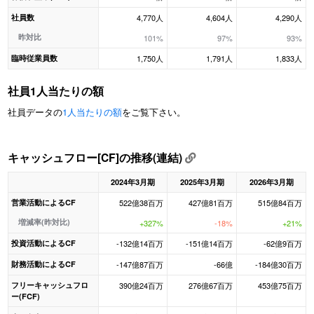
社員数
4,770人
4,604人
4,290人
昨対比
101%
97%
93%
臨時従業員数
1,750人
1,791人
1,833人
社員1人当たりの額
社員データの
1人当たりの額
をご覧下さい。
キャッシュフロー[CF]の推移(連結)
2024年3月期
2025年3月期
2026年3月期
営業活動によるCF
522億38百万
427億81百万
515億84百万
増減率(昨対比)
+327%
-18%
+21%
投資活動によるCF
-132億14百万
-151億14百万
-62億9百万
財務活動によるCF
-147億87百万
-66億
-184億30百万
フリーキャッシュフロ
390億24百万
276億67百万
453億75百万
ー(FCF)