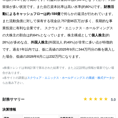
留保が多い状況です。また自己資本比率は高い水準(約80%)です。
財務活
動によるキャッシュフローは約-184億
で何らかの返済が行われています。
また流動負債に対して保有する現金(2,757億96百万)が多く、長期的な事
業投資に有利な企業です。 スクウェア・エニックス・ホールディングス
の大株主の割合は約64%となっています。株主構成として
個人株主
(約
26%)が多めな点、
外国人株主
(外国法人 約49%)が非常に多い点が特徴的
です。過去1年以内では、仮に高値の2025年9月に344万円分の株を購入し
た場合、低値の2026年6月には232万円になります。
※株価トレンドは単純計算で算出された結果です。また上記説明は情報が最新でない場
合があります。
※各サイトの調査は
スクウェア・エニックス・ホールディングス の業績・株式データ
か
らお進み下さい。
財務サマリー
5.0
決算情報