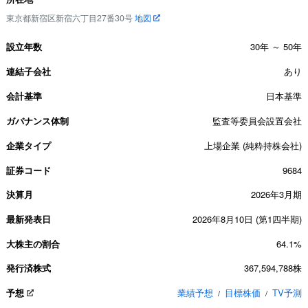
東京都新宿区新宿六丁目27番30号
地図
設立年数
30年 ～ 50年
連結子会社
あり
会計基準
日本基準
ガバナンス体制
監査等委員会設置会社
企業タイプ
上場企業 (純粋持株会社)
証券コード
9684
決算月
2026年3月期
最新発表日
2026年8月10日 (第1四半期)
大株主の割合
64.1%
発行済株式
367,594,788株
予想
業績予想
目標株価
TV予測
/
/