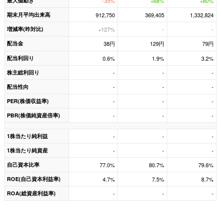
最大値動き
-39%
+68%
+80%
期末月平均出来高
912,750
369,405
1,332,824
増減率(昨対比)
+127%
-
-
配当金
38円
129円
79円
配当利回り
0.6%
1.9%
3.2%
株主総利回り
-
-
-
配当性向
-
-
-
PER(株価収益率)
-
-
-
PBR(株価純資産倍率)
-
-
-
1株当たり純利益
-
-
-
1株当たり純資産
-
-
-
自己資本比率
77.0%
80.7%
79.6%
ROE(自己資本利益率)
4.7%
7.5%
8.7%
ROA(総資産利益率)
-
-
-