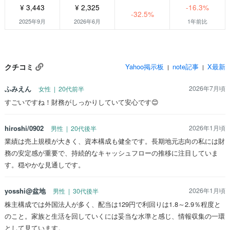
¥ 3,443
¥ 2,325
-16.3%
-32.5%
2025年9月
2026年6月
1年前比
クチコミ
Yahoo掲示板
note記事
X最新
|
|
ふみえん
2026年7月頃
女性 | 20代前半
すごいですね！財務がしっかりしていて安心です😊
hiroshi/0902
2026年1月頃
男性 | 20代後半
業績は売上規模が大きく、資本構成も健全です。長期地元志向の私には財
務の安定感が重要で、持続的なキャッシュフローの推移に注目していま
す。穏やかな見通しです。
yosshi@盆地
2026年1月頃
男性 | 30代後半
株主構成では外国法人が多く、配当は129円で利回りは1.8～2.9％程度と
のこと。家族と生活を回していくには妥当な水準と感じ、情報収集の一環
として見ています。