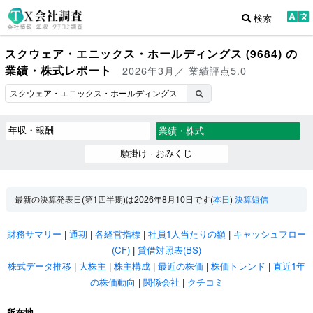
検索
スクウェア・エニックス・ホールディングス (9684) の
業績・株式レポート
2026年3月／ 業績評点5.0
年収・報酬
業績・株式
願掛け · おみくじ
最新の決算発表日(第1四半期)は2026年8月10日です(
本日
)
決算短信
財務サマリー
|
通期
|
各経営指標
|
社員1人当たりの額
|
キャッシュフロー
(CF)
|
貸借対照表(BS)
株式データ推移
|
大株主
|
株主構成
|
最近の株価
|
株価トレンド
|
直近1年
の株価動向
|
関係会社
|
クチコミ
所在地