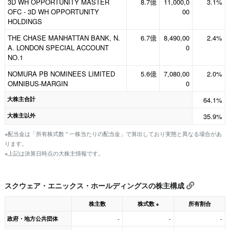
3D WH OPPORTUNITY MASTER
8.7億
11,000,0
3.1%
OFC - 3D WH OPPORTUNITY
00
HOLDINGS
THE CHASE MANHATTAN BANK, N.
6.7億
8,490,00
2.4%
A. LONDON SPECIAL ACCOUNT
0
NO.1
NOMURA PB NOMINEES LIMITED
5.6億
7,080,00
2.0%
OMNIBUS-MARGIN
0
大株主合計
64.1%
大株主以外
35.9%
※配当金は「所有株式数 * 一株当たりの配当金」で算出しており実態と異なる場合があ
ります。
※上記は決算日時点の大株主情報です。
スクウェア・エニックス・ホールディングスの株主構成
株主数
株式数
所有割合
※
政府・地方公共団体
-
-
-