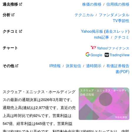
過去推移
株価の推移
信用残の推移
/
分析
テクニカル
ファンダメンタル
/
TV季節性
クチコミ
Yahoo掲示板
(
過去スレッド
)
note記事
クチコミ
/
チャート
Yahoo!ファイナンス
Google
TradingView
その他
IR情報
決算短信
適時開示
有価証券報告
/
/
/
書(PDF)
スクウェア・エニックス・ホールディング
スの最新の通期決算は2026年3月期です。
通期売上高(連結)は2,977億です。直近の売
上高は昨対比で約92%です。営業利益は
547億、経常利益は645億です。営業利益
率は約18%であり高めです。利益剰余金比率は約65%となっており、内部