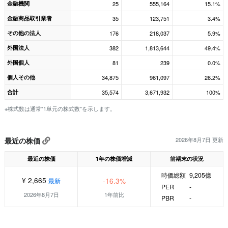
金融機関
25
555,164
15.1%
金融商品取引業者
35
123,751
3.4%
その他の法人
176
218,037
5.9%
外国法人
382
1,813,644
49.4%
外国個人
81
239
0.0%
個人その他
34,875
961,097
26.2%
合計
35,574
3,671,932
100%
※株式数は通常"1単元の株式数"を示します。
最近の株価
2026年8月7日 更新
最近の株価
1年の株価増減
前期末の状況
時価総額
9,205億
¥ 2,665
-16.3%
最新
PER
-
2026年8月7日
1年前比
PBR
-