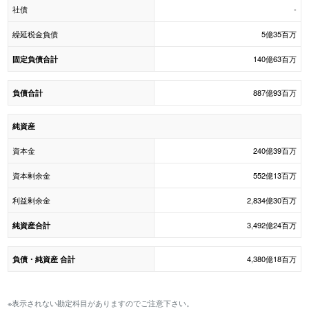
社債
-
繰延税金負債
5億35百万
140億63百万
固定負債合計
887億93百万
負債合計
純資産
資本金
240億39百万
資本剰余金
552億13百万
利益剰余金
2,834億30百万
3,492億24百万
純資産合計
4,380億18百万
負債・純資産 合計
※表示されない勘定科目がありますのでご注意下さい。