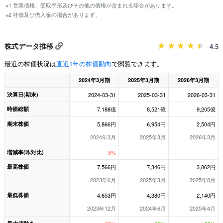
※1 営業債権、受取手形及びその他の債権が含まれる場合があります。
※2 社債及び借入金の場合があります。
株式データ推移
4.5
最近の株価状況は
直近1年の株価動向
で閲覧できます。
2024年3月期
2025年3月期
2026年3月期
決算日(期末)
2024-03-31
2025-03-31
2026-03-31
時価総額
7,188億
8,521億
9,205億
期末株価
5,866円
6,954円
2,504円
2024年3月
2025年3月
2026年3月
増減率(昨対比)
-8%
-
-
最高株価
7,566円
7,346円
3,862円
2023年6月
2025年3月
2025年8月
最低株価
4,653円
4,380円
2,140円
2023年12月
2024年6月
2025年4月