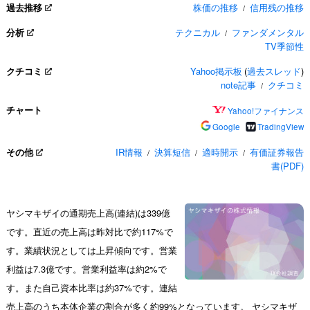
過去推移
株価の推移
信用残の推移
/
分析
テクニカル
ファンダメンタル
/
TV季節性
クチコミ
Yahoo掲示板
(
過去スレッド
)
note記事
クチコミ
/
チャート
Yahoo!ファイナンス
Google
TradingView
その他
IR情報
決算短信
適時開示
有価証券報告
/
/
/
書(PDF)
ヤシマキザイの通期売上高(連結)は339億
です。直近の売上高は昨対比で約117%で
す。業績状況としては上昇傾向です。営業
利益は7.3億です。営業利益率は約2%で
す。また自己資本比率は約37%です。連結
売上高のうち本体企業の割合が多く約99%となっています。 ヤシマキザ