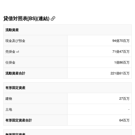
貸借対照表[BS](連結)
流動資産
現金及び預金
94億70百万
売掛金
71億47百万
※1
仕掛金
1億86百万
221億61百万
流動資産合計
有形固定資産
建物
27百万
土地
-
64百万
有形固定資産合計
無形固定資産