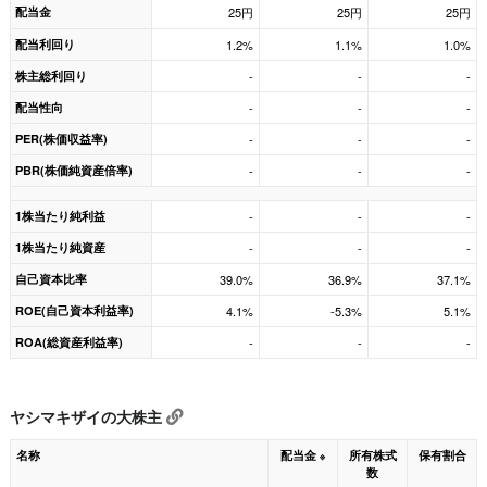
配当金
25円
25円
25円
配当利回り
1.2%
1.1%
1.0%
株主総利回り
-
-
-
配当性向
-
-
-
PER(株価収益率)
-
-
-
PBR(株価純資産倍率)
-
-
-
1株当たり純利益
-
-
-
1株当たり純資産
-
-
-
自己資本比率
39.0%
36.9%
37.1%
ROE(自己資本利益率)
4.1%
-5.3%
5.1%
ROA(総資産利益率)
-
-
-
ヤシマキザイの大株主
名称
配当金
所有株式
保有割合
※
数