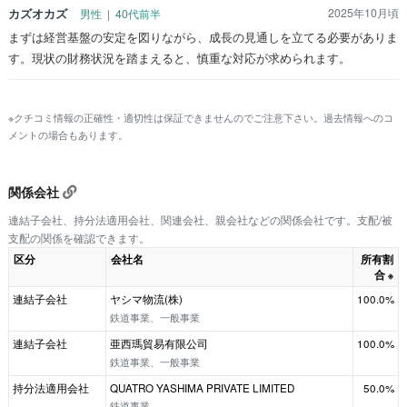
カズオカズ
2025年10月頃
男性 | 40代前半
まずは経営基盤の安定を図りながら、成長の見通しを立てる必要がありま
す。現状の財務状況を踏まえると、慎重な対応が求められます。
※クチコミ情報の正確性・適切性は保証できませんのでご注意下さい。過去情報へのコ
メントの場合もあります。
関係会社
連結子会社、持分法適用会社、関連会社、親会社などの関係会社です。支配/被
支配の関係を確認できます。
区分
会社名
所有割
合
※
連結子会社
ヤシマ物流(株)
100.0%
鉄道事業、一般事業
連結子会社
亜西瑪貿易有限公司
100.0%
鉄道事業、一般事業
持分法適用会社
QUATRO YASHIMA PRIVATE LIMITED
50.0%
鉄道事業