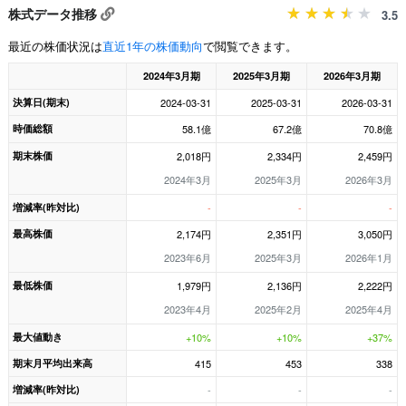
株式データ推移
3.5
最近の株価状況は
直近1年の株価動向
で閲覧できます。
2024年3月期
2025年3月期
2026年3月期
決算日(期末)
2024-03-31
2025-03-31
2026-03-31
時価総額
58.1億
67.2億
70.8億
期末株価
2,018円
2,334円
2,459円
2024年3月
2025年3月
2026年3月
増減率(昨対比)
-
-
-
最高株価
2,174円
2,351円
3,050円
2023年6月
2025年3月
2026年1月
最低株価
1,979円
2,136円
2,222円
2023年4月
2025年2月
2025年4月
最大値動き
+10%
+10%
+37%
期末月平均出来高
415
453
338
増減率(昨対比)
-
-
-