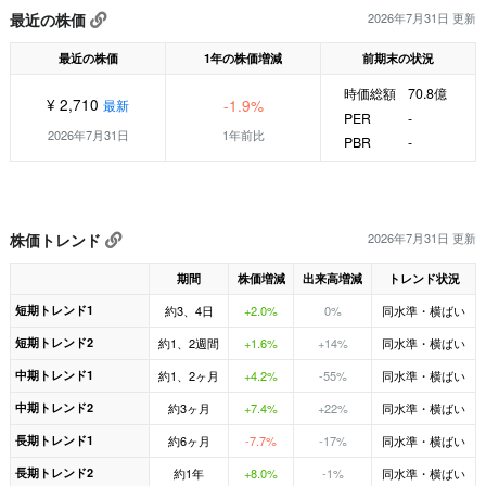
最近の株価
2026年7月31日 更新
最近の株価
1年の株価増減
前期末の状況
時価総額
70.8億
¥ 2,710
-1.9%
最新
PER
-
2026年7月31日
1年前比
PBR
-
株価トレンド
2026年7月31日 更新
期間
株価増減
出来高増減
トレンド状況
短期トレンド1
約3、4日
+2.0%
0%
同水準・横ばい
短期トレンド2
約1、2週間
+1.6%
+14%
同水準・横ばい
中期トレンド1
約1、2ヶ月
+4.2%
-55%
同水準・横ばい
中期トレンド2
約3ヶ月
+7.4%
+22%
同水準・横ばい
長期トレンド1
約6ヶ月
-7.7%
-17%
同水準・横ばい
長期トレンド2
約1年
+8.0%
-1%
同水準・横ばい