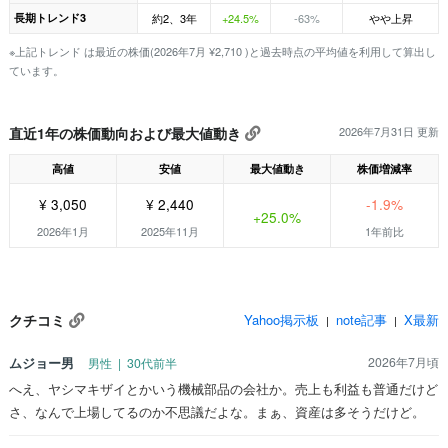
長期トレンド3
約2、3年
+24.5%
-63%
やや上昇
※上記トレンド は最近の株価(2026年7月 ¥2,710 )と過去時点の平均値を利用して算出し
ています。
直近1年の株価動向および最大値動き
2026年7月31日 更新
高値
安値
最大値動き
株価増減率
¥ 3,050
¥ 2,440
-1.9%
+25.0%
2026年1月
2025年11月
1年前比
クチコミ
Yahoo掲示板
note記事
X最新
|
|
ムジョー男
2026年7月頃
男性 | 30代前半
へえ、ヤシマキザイとかいう機械部品の会社か。売上も利益も普通だけど
さ、なんで上場してるのか不思議だよな。まぁ、資産は多そうだけど。