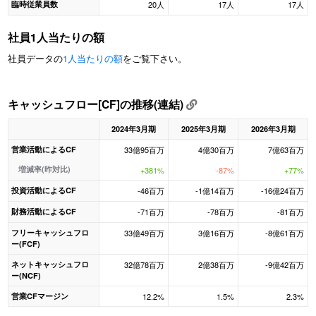
臨時従業員数
20人
17人
17人
社員1人当たりの額
社員データの
1人当たりの額
をご覧下さい。
キャッシュフロー[CF]の推移(連結)
2024年3月期
2025年3月期
2026年3月期
営業活動によるCF
33億95百万
4億30百万
7億63百万
増減率(昨対比)
+381%
-87%
+77%
投資活動によるCF
-46百万
-1億14百万
-16億24百万
財務活動によるCF
-71百万
-78百万
-81百万
フリーキャッシュフロ
33億49百万
3億16百万
-8億61百万
ー(FCF)
ネットキャッシュフロ
32億78百万
2億38百万
-9億42百万
ー(NCF)
営業CFマージン
12.2%
1.5%
2.3%