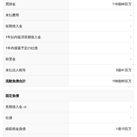
買掛金
116億66百万
未払費用
-
短期借入金
-
1年以内返済長期借入金
-
1年内償還予定の社債
-
前受金
-
未払法人税等
3億41百万
158億85百万
流動負債合計
固定負債
長期借入金
-
※2
社債
-
繰延税金負債
1億15百万