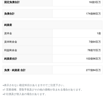
16億3百万
固定負債合計
174億88百万
負債合計
純資産
資本金
1億
資本剰余金
7億64百万
利益剰余金
78億72百万
102億96百万
純資産合計
277億84百万
負債・純資産 合計
※表示されない勘定科目がありますのでご注意下さい。
※1 営業債権、受取手形及びその他の債権が含まれる場合があります。
※2 社債及び借入金の場合があります。