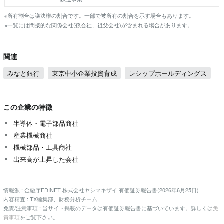
※所有割合は議決権の割合です。一部で被所有の割合を示す場合もあります。
※一覧には間接的な関係会社(孫会社、祖父会社)が含まれる場合があります。
関連
みなと銀行
東京中小企業投資育成
レシップホールディングス
この企業の特徴
半導体・電子部品商社
産業機械商社
機械部品・工具商社
出来高が上昇した会社
情報源 : 金融庁EDINET 株式会社ヤシマキザイ 有価証券報告書(2026年6月25日)
内容精査 : TX編集部、財務分析チーム
免責/注意事項 : 当サイト掲載のデータは有価証券報告書に基づいています。詳しくは
免
責事項
をご覧下さい。