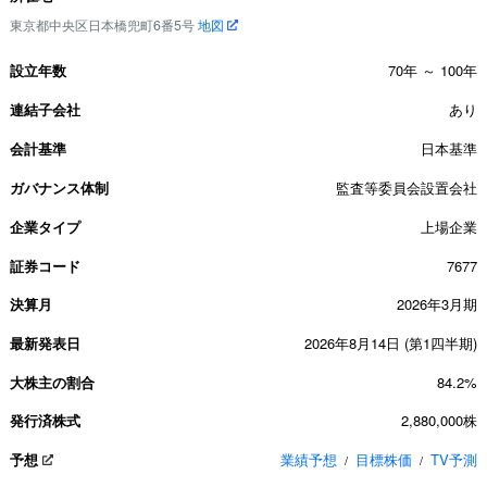
東京都中央区日本橋兜町6番5号
地図
設立年数
70年 ～ 100年
連結子会社
あり
会計基準
日本基準
ガバナンス体制
監査等委員会設置会社
企業タイプ
上場企業
証券コード
7677
決算月
2026年3月期
最新発表日
2026年8月14日 (第1四半期)
大株主の割合
84.2%
発行済株式
2,880,000株
予想
業績予想
目標株価
TV予測
/
/