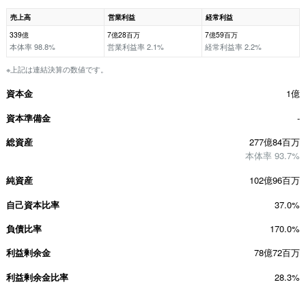
売上高
営業利益
経常利益
339億
7億28百万
7億59百万
本体率 98.8%
営業利益率 2.1%
経常利益率 2.2%
※上記は連結決算の数値です。
資本金
1億
資本準備金
-
総資産
277億84百万
本体率 93.7%
純資産
102億96百万
自己資本比率
37.0%
負債比率
170.0%
利益剰余金
78億72百万
利益剰余金比率
28.3%