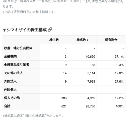
※配当金は「所有株式数 * 一株当たりの配当金」で算出しており実態と異なる場合があ
ります。
※上記は決算日時点の大株主情報です。
ヤシマキザイの株主構成
株主数
株式数
所有割合
※
政府・地方公共団体
-
-
-
金融機関
3
10,690
37.1%
金融商品取引業者
9
88
0.3%
その他の法人
14
5,114
17.8%
外国法人
9
7,929
27.6%
外国個人
-
-
-
個人その他
586
4,959
17.2%
合計
621
28,780
100%
※株式数は通常"1単元の株式数"を示します。