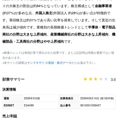
イの大株主の割合は約84%となっています。株主構成として
金融事業者
(約37%)が多めな点、
外国人株主
(外国法人 約28%)が多い点が特徴的で
す。筆頭株主は約31%であり高い比率を保有しています。そして直近の出
来高は減少傾向です。業種別の長期株価トレンドとして
半導体・電子部品
商社の分野は大きな上昇傾向
、
産業機械商社の分野は大きな上昇傾向
、
機
械部品・工具商社の分野はやや上昇傾向
です。
※株価トレンドは単純計算で算出された結果です。また上記説明は情報が最新でない場
合があります。
※各サイトの調査は
ヤシマキザイ の業績・株式データ
からお進み下さい。
財務サマリー
3.0
決算情報
通期
2026年3月期
決算発表日
2026年8月14日 (第1四半期)
EDINET
E34499
法人番号
9010001059407
売上/利益