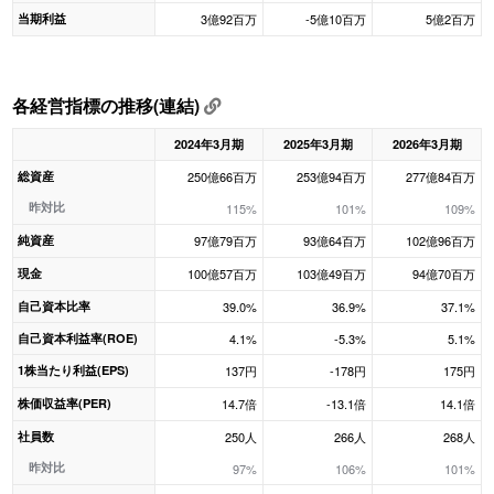
当期利益
3億92百万
-5億10百万
5億2百万
各経営指標の推移(連結)
2024年3月期
2025年3月期
2026年3月期
総資産
250億66百万
253億94百万
277億84百万
昨対比
115%
101%
109%
純資産
97億79百万
93億64百万
102億96百万
現金
100億57百万
103億49百万
94億70百万
自己資本比率
39.0%
36.9%
37.1%
自己資本利益率(ROE)
4.1%
-5.3%
5.1%
1株当たり利益(EPS)
137円
-178円
175円
株価収益率(PER)
14.7倍
-13.1倍
14.1倍
社員数
250人
266人
268人
昨対比
97%
106%
101%