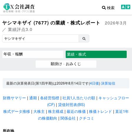
検索
ヤシマキザイ (7677) の業績・株式レポート
2026年3月
／ 業績評点3.0
年収・報酬
業績・株式
願掛け · おみくじ
最新の決算発表日(第1四半期)は2026年8月14日です(
4日後
)
決算短信
財務サマリー
|
通期
|
各経営指標
|
社員1人当たりの額
|
キャッシュフロー
(CF)
|
貸借対照表(BS)
株式データ推移
|
大株主
|
株主構成
|
最近の株価
|
株価トレンド
|
直近1年
の株価動向
|
関係会社
|
クチコミ
所在地