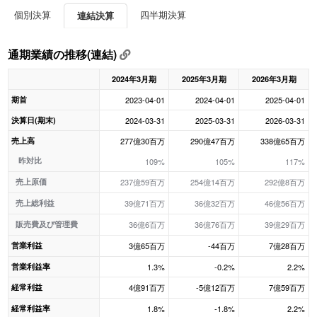
個別決算
四半期決算
連結決算
通期業績の推移(連結)
2024年3月期
2025年3月期
2026年3月期
期首
2023-04-01
2024-04-01
2025-04-01
決算日(期末)
2024-03-31
2025-03-31
2026-03-31
売上高
277億30百万
290億47百万
338億65百万
昨対比
109%
105%
117%
売上原価
237億59百万
254億14百万
292億8百万
売上総利益
39億71百万
36億32百万
46億56百万
販売費及び管理費
36億6百万
36億76百万
39億29百万
営業利益
3億65百万
-44百万
7億28百万
営業利益率
1.3%
-0.2%
2.2%
経常利益
4億91百万
-5億12百万
7億59百万
経常利益率
1.8%
-1.8%
2.2%