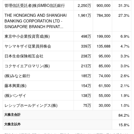
管理信託受託者(株)SMBC信託銀行
2,250万
900,000
31.3%
THE HONGKONG AND SHANGHAI
1,961万
784,300
27.3%
BANKING CORPORATION LTD -
SINGAPORE BRANCH PRIVAT...
東京中小企業投資育成(株)
498万
199,000
6.9%
ヤシマキザイ従業員持株会
339万
135,688
4.7%
日本生命保険相互会社
238万
95,000
3.3%
コクサイエアロマリン(株)
213万
85,000
3.0%
(株)みなと銀行
185万
74,000
2.6%
藤本興業(株)
154万
61,500
2.1%
(株)バンザイ
138万
55,000
1.9%
レシップホールディングス(株)
75万
30,000
1.0%
大株主合計
84.2%
大株主以外
15.8%