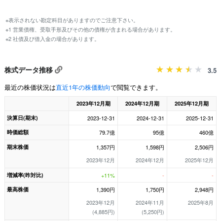
※表示されない勘定科目がありますのでご注意下さい。
※1 営業債権、受取手形及びその他の債権が含まれる場合があります。
※2 社債及び借入金の場合があります。
株式データ推移
3.5
最近の株価状況は
直近1年の株価動向
で閲覧できます。
2023年12月期
2024年12月期
2025年12月期
決算日(期末)
2023-12-31
2024-12-31
2025-12-31
時価総額
79.7億
95億
460億
期末株価
1,357円
1,598円
2,506円
2023年12月
2024年12月
2025年12月
増減率(昨対比)
+11%
-
-
最高株価
1,390円
1,750円
2,948円
2023年12月
2024年11月
2025年8月
(4,885円)
(5,250円)