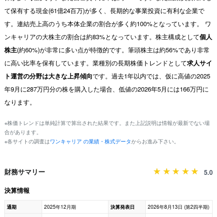
て保有する現金(61億24百万)が多く、長期的な事業投資に有利な企業で
す。連結売上高のうち本体企業の割合が多く約100%となっています。 ワ
ンキャリアの大株主の割合は約83%となっています。株主構成として
個人
株主
(約60%)が非常に多い点が特徴的です。筆頭株主は約56%であり非常
に高い比率を保有しています。業種別の長期株価トレンドとして
求人サイ
ト運営の分野は大きな上昇傾向
です。過去1年以内では、仮に高値の2025
年9月に287万円分の株を購入した場合、低値の2026年5月には166万円に
なります。
※株価トレンドは単純計算で算出された結果です。また上記説明は情報が最新でない場
合があります。
※各サイトの調査は
ワンキャリア の業績・株式データ
からお進み下さい。
財務サマリー
5.0
決算情報
通期
2025年12月期
決算発表日
2026年8月13日 (第2四半期)