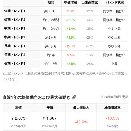
期間
株価増減
出来高増減
トレンド状況
短期トレンド1
約3、4日
-2.3%
-21%
同水準・横ばい
短期トレンド2
約1、2週間
+3.1%
+4%
同水準・横ばい
中期トレンド1
約1、2ヶ月
+11.4%
-35%
やや上昇
中期トレンド2
約3ヶ月
+11.9%
-28%
やや上昇
長期トレンド1
約6ヶ月
-15.0%
+37%
やや下降
長期トレンド2
約1年
-5.5%
-13%
同水準・横ばい
長期トレンド3
約2、3年
+43.5%
-28%
上昇
※上記トレンド は最近の株価(2026年7月 ¥2,120 )と過去時点の平均値を利用して算出し
ています。
直近1年の株価動向および最大値動き
2026年8月5日 更新
高値
安値
最大値動き
株価増減率
¥ 2,875
¥ 1,667
-18.9%
-42.0%
2025年9月
2026年5月
1年前比