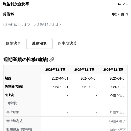
利益剰余金比率
47.2%
賃借料
3億67百万
※賃借料は主にオフィス賃借料を示します。
個別決算
四半期決算
連結決算
通期業績の推移(連結)
2023年12月期
2024年12月期
2025年12月期
期首
2023-01-01
2024-01-01
2025-01-01
決算日(期末)
2023-12-31
2024-12-31
2025-12-31
売上高
-
-
75億77百万
昨対比
-
-
-
売上原価
-
-
11億34百万
売上総利益
-
-
64億43百万
販売費及び管理費
-
-
43億15百万