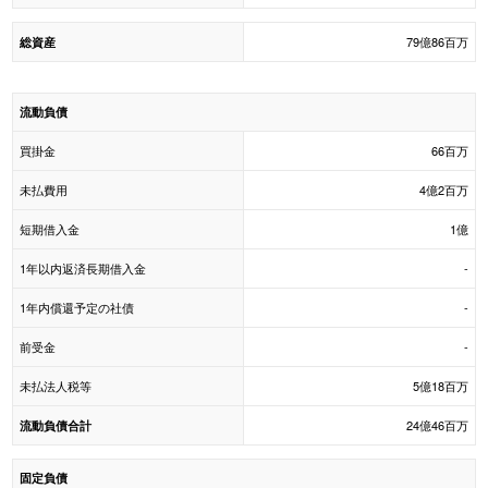
79億86百万
総資産
流動負債
買掛金
66百万
未払費用
4億2百万
短期借入金
1億
1年以内返済長期借入金
-
1年内償還予定の社債
-
前受金
-
未払法人税等
5億18百万
24億46百万
流動負債合計
固定負債