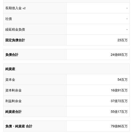
長期借入金
-
※2
社債
-
繰延税金負債
-
23百万
固定負債合計
24億69百万
負債合計
純資産
資本金
54百万
資本剰余金
16億91百万
利益剰余金
37億72百万
55億17百万
純資産合計
79億86百万
負債・純資産 合計