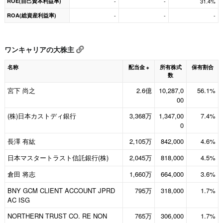
ROE(自己資本利益率)
-
-
31.4%
ROA(総資産利益率)
-
-
-
ワンキャリアの大株主
名称
配当金
所有株式
保有割合
※
数
宮下 尚之
2.6億
10,287,0
56.1%
00
(株)日本カストディ銀行
3,368万
1,347,00
7.4%
0
長澤 有紘
2,105万
842,000
4.6%
日本マスタートラスト信託銀行(株)
2,045万
818,000
4.5%
倉田 将志
1,660万
664,000
3.6%
BNY GCM CLIENT ACCOUNT JPRD
795万
318,000
1.7%
AC ISG
NORTHERN TRUST CO. RE NON
765万
306,000
1.7%