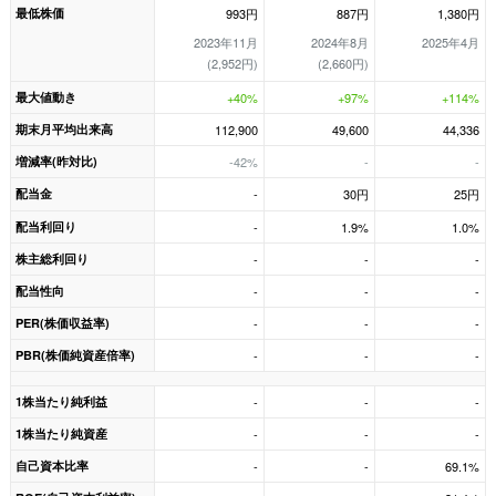
最低株価
993円
887円
1,380円
2023年11月
2024年8月
2025年4月
(2,952円)
(2,660円)
最大値動き
+40%
+97%
+114%
期末月平均出来高
112,900
49,600
44,336
増減率(昨対比)
-42%
-
-
配当金
-
30円
25円
配当利回り
-
1.9%
1.0%
株主総利回り
-
-
-
配当性向
-
-
-
PER(株価収益率)
-
-
-
PBR(株価純資産倍率)
-
-
-
1株当たり純利益
-
-
-
1株当たり純資産
-
-
-
自己資本比率
-
-
69.1%