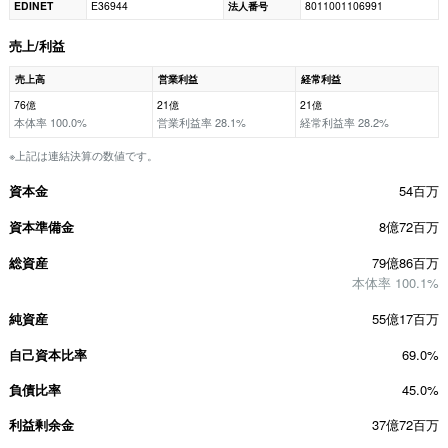
EDINET
E36944
法人番号
8011001106991
売上/利益
売上高
営業利益
経常利益
76億
21億
21億
本体率 100.0%
営業利益率 28.1%
経常利益率 28.2%
※上記は連結決算の数値です。
資本金
54百万
資本準備金
8億72百万
総資産
79億86百万
本体率 100.1%
純資産
55億17百万
自己資本比率
69.0%
負債比率
45.0%
利益剰余金
37億72百万