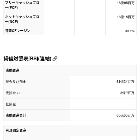
フリーキャッシュフロ
-
-
18億85百万
ー(FCF)
ネットキャッシュフロ
-
-
18億15百万
ー(NCF)
営業CFマージン
-
-
30.1%
貸借対照表[BS](連結)
流動資産
現金及び預金
61億24百万
売掛金
3億9百万
※1
仕掛金
-
65億65百万
流動資産合計
有形固定資産