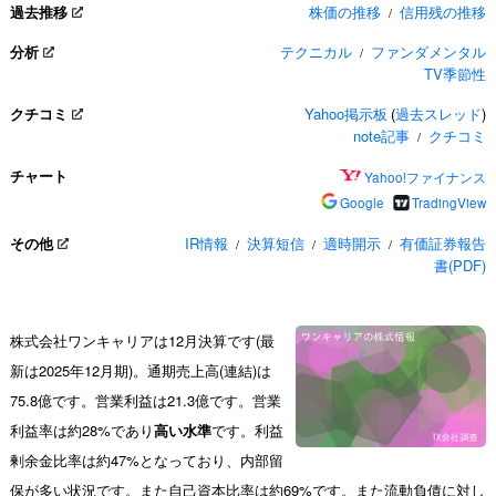
過去推移
株価の推移
信用残の推移
/
分析
テクニカル
ファンダメンタル
/
TV季節性
クチコミ
Yahoo掲示板
(
過去スレッド
)
note記事
クチコミ
/
チャート
Yahoo!ファイナンス
Google
TradingView
その他
IR情報
決算短信
適時開示
有価証券報告
/
/
/
書(PDF)
株式会社ワンキャリアは12月決算です(最
新は2025年12月期)。通期売上高(連結)は
75.8億です。営業利益は21.3億です。営業
利益率は約28%であり
高い水準
です。利益
剰余金比率は約47%となっており、内部留
保が多い状況です。また自己資本比率は約69%です。また流動負債に対し