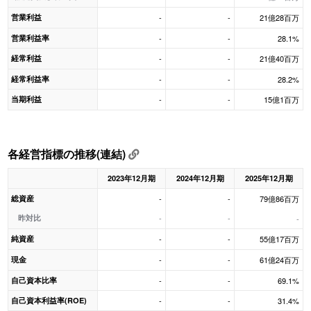
営業利益
-
-
21億28百万
営業利益率
-
-
28.1%
経常利益
-
-
21億40百万
経常利益率
-
-
28.2%
当期利益
-
-
15億1百万
各経営指標の推移(連結)
2023年12月期
2024年12月期
2025年12月期
総資産
-
-
79億86百万
昨対比
-
-
-
純資産
-
-
55億17百万
現金
-
-
61億24百万
自己資本比率
-
-
69.1%
自己資本利益率(ROE)
-
-
31.4%