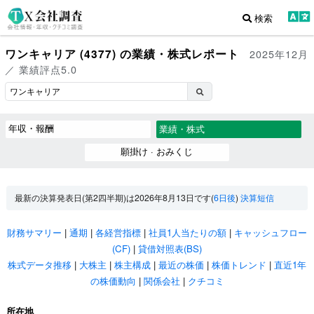
検索
ワンキャリア (4377) の業績・株式レポート
2025年12月
／ 業績評点5.0
年収・報酬
業績・株式
願掛け · おみくじ
最新の決算発表日(第2四半期)は2026年8月13日です(
6日後
)
決算短信
財務サマリー
|
通期
|
各経営指標
|
社員1人当たりの額
|
キャッシュフロー
(CF)
|
貸借対照表(BS)
株式データ推移
|
大株主
|
株主構成
|
最近の株価
|
株価トレンド
|
直近1年
の株価動向
|
関係会社
|
クチコミ
所在地