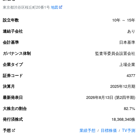
東京都渋谷区桜丘町20番1号
地図
設立年数
10年 ～ 15年
連結子会社
あり
会計基準
日本基準
ガバナンス体制
監査等委員会設置会社
企業タイプ
上場企業
証券コード
4377
決算月
2025年12月期
最新発表日
2026年8月13日 (第2四半期)
大株主の割合
82.7%
発行済株式
18,368,340株
予想
業績予想
目標株価
TV予測
/
/