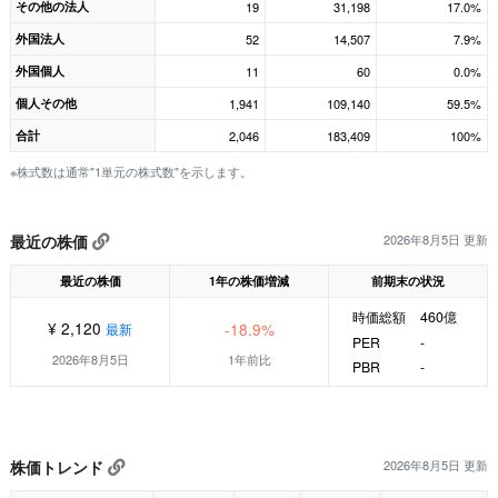
その他の法人
19
31,198
17.0%
外国法人
52
14,507
7.9%
外国個人
11
60
0.0%
個人その他
1,941
109,140
59.5%
合計
2,046
183,409
100%
※株式数は通常"1単元の株式数"を示します。
最近の株価
2026年8月5日 更新
最近の株価
1年の株価増減
前期末の状況
時価総額
460億
¥ 2,120
-18.9%
最新
PER
-
2026年8月5日
1年前比
PBR
-
株価トレンド
2026年8月5日 更新