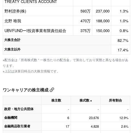
TREATY CLIENTS ACCOUNT
野村證券(株)
593万
237,000
1.3%
北野 唯我
470万
188,000
1.0%
UBVFUNDーI投資事業有限責任組合
375万
150,000
0.8%
大株主合計
82.7%
大株主以外
17.4%
※配当金は「所有株式数 * 一株当たりの配当金」で算出しており実態と異なる場合があ
ります。
※上記は決算日時点の大株主情報です。
ワンキャリアの株主構成
株主数
株式数
所有割合
※
政府・地方公共団体
-
-
-
金融機関
6
23,676
12.9%
金融商品取引業者
17
4,828
2.6%