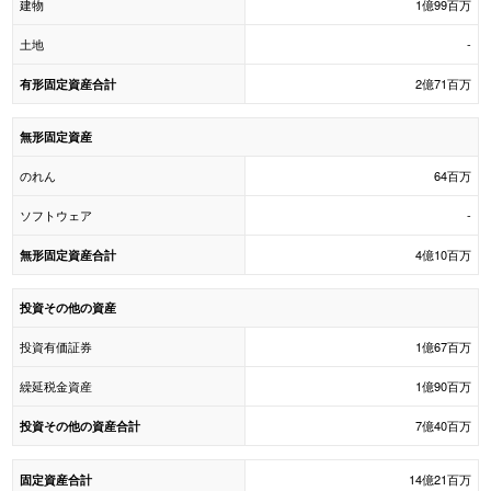
建物
1億99百万
土地
-
2億71百万
有形固定資産合計
無形固定資産
のれん
64百万
ソフトウェア
-
4億10百万
無形固定資産合計
投資その他の資産
投資有価証券
1億67百万
繰延税金資産
1億90百万
7億40百万
投資その他の資産合計
14億21百万
固定資産合計