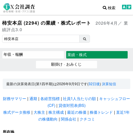
検索
柿安本店 (2294) の業績・株式レポート
2026年4月／ 業
績評点3.0
年収・報酬
業績・株式
願掛け · おみくじ
最新の決算発表日(第1四半期)は2026年9月9日です(
32日後
)
決算短信
財務サマリー
|
通期
|
各経営指標
|
社員1人当たりの額
|
キャッシュフロー
(CF)
|
貸借対照表(BS)
株式データ推移
|
大株主
|
株主構成
|
最近の株価
|
株価トレンド
|
直近1年
の株価動向
|
関係会社
|
クチコミ
所在地