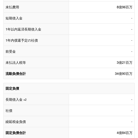
未払費用
8億96百万
短期借入金
-
1年以内返済長期借入金
-
1年内償還予定の社債
-
前受金
-
未払法人税等
3億21百万
34億90百万
流動負債合計
固定負債
長期借入金
-
※2
社債
-
繰延税金負債
-
4億84百万
固定負債合計