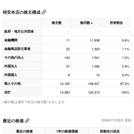
柿安本店の株主構成
株主数
株式数
所有割合
※
政府・地方公共団体
-
-
-
金融機関
11
11,938
9.6%
金融商品取引業者
22
1,323
1.1%
その他の法人
142
1,541
1.2%
外国法人
37
1,092
0.9%
外国個人
9
12
0.0%
個人その他
14,162
108,407
87.2%
合計
14,383
124,313
100%
※株式数は通常"1単元の株式数"を示します。
最近の株価
2026年7月28日 更新
最近の株価
1年の株価増減
前期末の状況