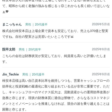
て、昭和から続く老舗の強みを感じるぅ😊これからも長く続いてほしいな
ぁ💖
まこっちゃん
2026年5月頃
男性 | 20代後半
株式会社柿安本店は上場企業で資本も安定しており、売上も370億と堅実
ですね。自社の堅実さは見習いたいところです📊
院卒太郎
2025年9月頃
男性 | 20代前半
こちらの会社は財務状況が安定しており、純資産も高いと評価いたしま
す。
Jin_Techie
2025年9月頃
男性 | 20代後半
柿安本店様は高い自己資本比率を維持しつつも、営業キャッシュフローの
効率化と投資戦略の最適化に取り組まれている点が非常に重要です。ただ
し、キャッシュフローのマイナス拡大は、流動資産からの運用効率改善が
急務と存じます。現状の財務体質に過信は禁物で、さらなるコストマネジ
メントとイノベーションを推進しなければ、競合の波を乗り越えることは
困難と存じます。