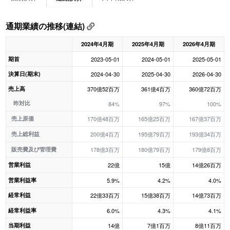
通期業績の推移(連結)
2024年4月期
2025年4月期
2026年4月期
期首
2023-05-01
2024-05-01
2025-05-01
決算日(期末)
2024-04-30
2025-04-30
2026-04-30
売上高
370億52百万
361億4百万
360億72百万
昨対比
84%
97%
100%
売上原価
170億48百万
165億25百万
167億37百万
売上総利益
200億4百万
195億79百万
193億34百万
販売費及び管理費
178億3百万
180億79百万
179億8百万
営業利益
22億
15億
14億26百万
営業利益率
5.9%
4.2%
4.0%
経常利益
22億33百万
15億38百万
14億73百万
経常利益率
6.0%
4.3%
4.1%
当期利益
14億
7億1百万
8億11百万