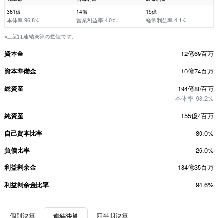
361億
14億
15億
本体率 96.8%
営業利益率 4.0%
経常利益率 4.1%
※上記は連結決算の数値です。
資本金
12億69百万
資本準備金
10億74百万
総資産
194億80百万
本体率 98.2%
純資産
155億4百万
自己資本比率
80.0%
負債比率
26.0%
利益剰余金
184億35百万
利益剰余金比率
94.6%
個別決算
四半期決算
連結決算