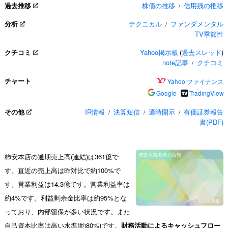
過去推移
株価の推移
信用残の推移
/
分析
テクニカル
ファンダメンタル
/
TV季節性
クチコミ
Yahoo掲示板
(
過去スレッド
)
note記事
クチコミ
/
チャート
Yahoo!ファイナンス
Google
TradingView
その他
IR情報
決算短信
適時開示
有価証券報告
/
/
/
書(PDF)
柿安本店の通期売上高(連結)は361億で
す。直近の売上高は昨対比で約100%で
す。営業利益は14.3億です。営業利益率は
約4%です。利益剰余金比率は約95%とな
っており、内部留保が多い状況です。また
自己資本比率は高い水準(約80%)です。
財務活動によるキャッシュフロー