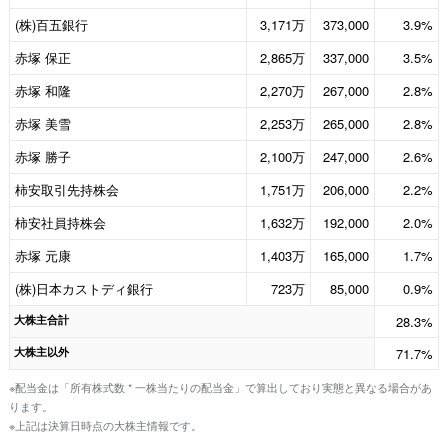
(株)百五銀行
3,171万
373,000
3.9%
赤塚 保正
2,865万
337,000
3.5%
赤塚 和隆
2,270万
267,000
2.8%
赤塚 美雪
2,253万
265,000
2.8%
赤塚 勝子
2,100万
247,000
2.6%
柿安取引先持株会
1,751万
206,000
2.2%
柿安社員持株会
1,632万
192,000
2.0%
赤塚 元康
1,403万
165,000
1.7%
(株)日本カストディ銀行
723万
85,000
0.9%
大株主合計
28.3%
大株主以外
71.7%
※配当金は「所有株式数 * 一株当たりの配当金」で算出しており実態と異なる場合があ
ります。
※上記は決算日時点の大株主情報です。