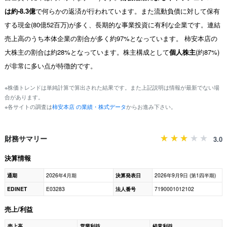
は約-8.3億
で何らかの返済が行われています。また流動負債に対して保有
する現金(80億52百万)が多く、長期的な事業投資に有利な企業です。連結
売上高のうち本体企業の割合が多く約97%となっています。 柿安本店の
大株主の割合は約28%となっています。株主構成として
個人株主
(約87%)
が非常に多い点が特徴的です。
※株価トレンドは単純計算で算出された結果です。また上記説明は情報が最新でない場
合があります。
※各サイトの調査は
柿安本店 の業績・株式データ
からお進み下さい。
財務サマリー
3.0
決算情報
通期
2026年4月期
決算発表日
2026年9月9日 (第1四半期)
EDINET
E03283
法人番号
7190001012102
売上/利益
売上高
営業利益
経常利益