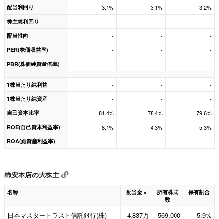
配当利回り
3.1%
3.1%
3.2%
株主総利回り
-
-
-
配当性向
-
-
-
PER(株価収益率)
-
-
-
PBR(株価純資産倍率)
-
-
-
1株当たり純利益
-
-
-
1株当たり純資産
-
-
-
自己資本比率
81.4%
78.4%
79.6%
ROE(自己資本利益率)
8.1%
4.3%
5.3%
ROA(総資産利益率)
-
-
-
柿安本店の大株主
名称
配当金
所有株式
保有割合
※
数
日本マスタートラスト信託銀行(株)
4,837万
569,000
5.9%