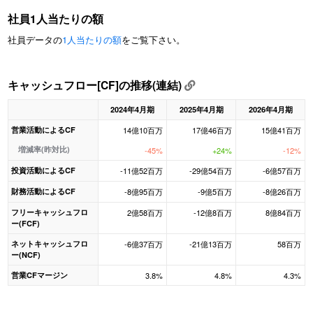
社員1人当たりの額
社員データの
1人当たりの額
をご覧下さい。
キャッシュフロー[CF]の推移(連結)
2024年4月期
2025年4月期
2026年4月期
営業活動によるCF
14億10百万
17億46百万
15億41百万
増減率(昨対比)
-45%
+24%
-12%
投資活動によるCF
-11億52百万
-29億54百万
-6億57百万
財務活動によるCF
-8億95百万
-9億5百万
-8億26百万
フリーキャッシュフロ
2億58百万
-12億8百万
8億84百万
ー(FCF)
ネットキャッシュフロ
-6億37百万
-21億13百万
58百万
ー(NCF)
営業CFマージン
3.8%
4.8%
4.3%