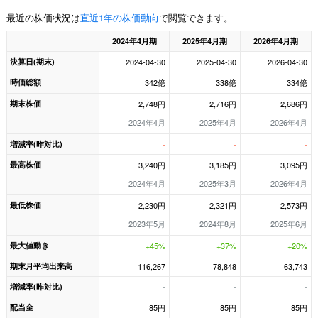
最近の株価状況は
直近1年の株価動向
で閲覧できます。
2024年4月期
2025年4月期
2026年4月期
決算日(期末)
2024-04-30
2025-04-30
2026-04-30
時価総額
342億
338億
334億
期末株価
2,748円
2,716円
2,686円
2024年4月
2025年4月
2026年4月
増減率(昨対比)
-
-
-
最高株価
3,240円
3,185円
3,095円
2024年4月
2025年3月
2026年4月
最低株価
2,230円
2,321円
2,573円
2023年5月
2024年8月
2025年6月
最大値動き
+45%
+37%
+20%
期末月平均出来高
116,267
78,848
63,743
増減率(昨対比)
-
-
-
配当金
85円
85円
85円