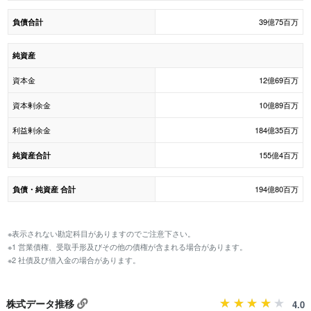
39億75百万
負債合計
純資産
資本金
12億69百万
資本剰余金
10億89百万
利益剰余金
184億35百万
155億4百万
純資産合計
194億80百万
負債・純資産 合計
※表示されない勘定科目がありますのでご注意下さい。
※1 営業債権、受取手形及びその他の債権が含まれる場合があります。
※2 社債及び借入金の場合があります。
株式データ推移
4.0