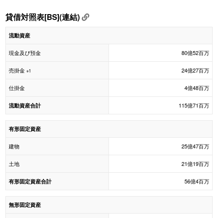
貸借対照表[BS](連結)
流動資産
現金及び預金
80億52百万
売掛金
24億27百万
※1
仕掛金
4億48百万
115億71百万
流動資産合計
有形固定資産
建物
25億47百万
土地
21億19百万
56億4百万
有形固定資産合計
無形固定資産