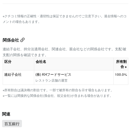
※クチコミ情報の正確性・適切性は保証できませんのでご注意下さい。過去情報へのコ
メントの場合もあります。
関係会社
連結子会社、持分法適用会社、関連会社、親会社などの関係会社です。支配/被
支配の関係を確認できます。
区分
会社名
所有割
合
※
連結子会社
(株) KHフードサービス
100.0%
レストラン店舗の運営
※所有割合は議決権の割合です。一部で被所有の割合を示す場合もあります。
※一覧には間接的な関係会社(孫会社、祖父会社)が含まれる場合があります。
関連
百五銀行