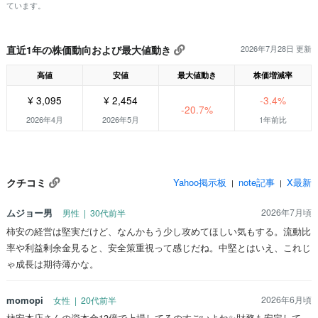
ています。
直近1年の株価動向および最大値動き
2026年7月28日 更新
高値
安値
最大値動き
株価増減率
¥ 3,095
¥ 2,454
-3.4%
-20.7%
2026年4月
2026年5月
1年前比
クチコミ
Yahoo掲示板
note記事
X最新
|
|
ムジョー男
2026年7月頃
男性 | 30代前半
柿安の経営は堅実だけど、なんかもう少し攻めてほしい気もする。流動比
率や利益剰余金見ると、安全策重視って感じだね。中堅とはいえ、これじ
ゃ成長は期待薄かな。
momopi
2026年6月頃
女性 | 20代前半
柿安本店さんの資本金13億で上場してるのすごいよね✨財務も安定して