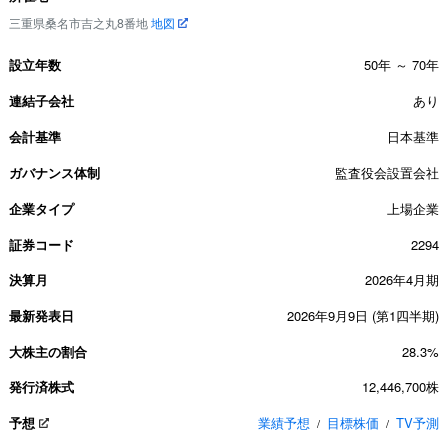
三重県桑名市吉之丸8番地
地図
設立年数
50年 ～ 70年
連結子会社
あり
会計基準
日本基準
ガバナンス体制
監査役会設置会社
企業タイプ
上場企業
証券コード
2294
決算月
2026年4月期
最新発表日
2026年9月9日 (第1四半期)
大株主の割合
28.3%
発行済株式
12,446,700株
予想
業績予想
目標株価
TV予測
/
/