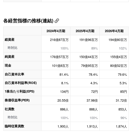
各経営指標の推移(連結)
2024年4月期
2025年4月期
2026年4月期
総資産
216億87百万
191億96百万
194億80百万
昨対比
100%
89%
102%
純資産
176億57百万
150億44百万
155億4百万
現金
101億8百万
79億95百万
80億52百万
自己資本比率
81.4%
78.4%
79.6%
自己資本利益率(ROE)
8.1%
4.3%
5.3%
1株当たり利益(EPS)
134円
72円
85円
株価収益率(PER)
20.55倍
37.98倍
31.72倍
社員数
886人
888人
853人
昨対比
100%
100%
96%
臨時従業員数
1,900人
1,913人
1,874人