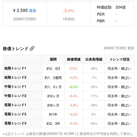
時価総額
334億
¥ 2,595
-3.4%
最新
PER
-
2026年7月28日
1年前比
PBR
-
株価トレンド
2026年7月28日 更新
期間
株価増減
出来高増減
トレンド状況
短期トレンド1
約3、4日
0.0%
-46%
同水準・横ばい
短期トレンド2
約1、2週間
-0.2%
-7%
同水準・横ばい
中期トレンド1
約1、2ヶ月
+3.2%
-26%
同水準・横ばい
中期トレンド2
約3ヶ月
-8.4%
-77%
同水準・横ばい
長期トレンド1
約6ヶ月
-4.8%
-38%
同水準・横ばい
長期トレンド2
約1年
-3.2%
0%
同水準・横ばい
長期トレンド3
約2、3年
-5.0%
-85%
同水準・横ばい
※上記トレンド は最近の株価(2026年7月 ¥2,595 )と過去時点の平均値を利用して算出し