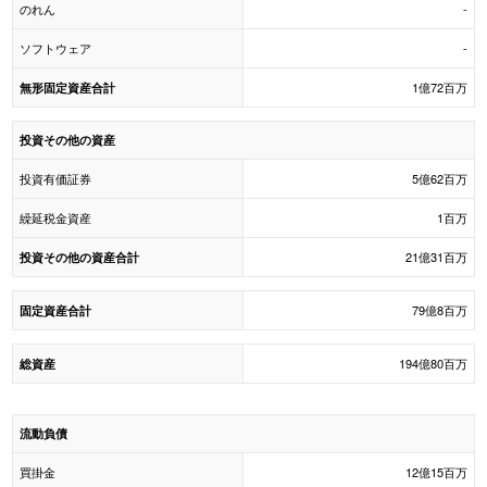
のれん
-
ソフトウェア
-
1億72百万
無形固定資産合計
投資その他の資産
投資有価証券
5億62百万
繰延税金資産
1百万
21億31百万
投資その他の資産合計
79億8百万
固定資産合計
194億80百万
総資産
流動負債
買掛金
12億15百万