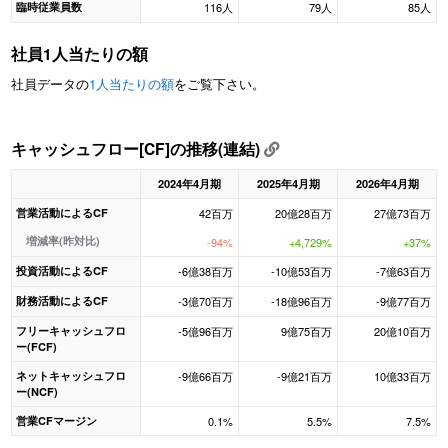
臨時従業員数
116人
79人
85人
社員1人当たりの額
社員データの
1人当たりの額
をご覧下さい。
キャッシュフロー[CF]の推移(連結)
2024年4月期
2025年4月期
2026年4月期
営業活動によるCF
42百万
20億28百万
27億73百万
増減率(昨対比)
-94%
+4,729%
+37%
投資活動によるCF
-6億38百万
-10億53百万
-7億63百万
財務活動によるCF
-3億70百万
-18億96百万
-9億77百万
フリーキャッシュフロ
-5億96百万
9億75百万
20億10百万
ー(FCF)
ネットキャッシュフロ
-9億66百万
-9億21百万
10億33百万
ー(NCF)
営業CFマージン
0.1%
5.5%
7.5%