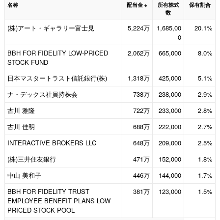
名称
配当金
所有株式
保有割合
※
数
(株)アート・ギャラリー富士見
5,224万
1,685,00
20.1%
0
BBH FOR FIDELITY LOW-PRICED
2,062万
665,000
8.0%
STOCK FUND
日本マスタートラスト信託銀行(株)
1,318万
425,000
5.1%
ナ・デックス社員持株会
738万
238,000
2.9%
古川 雅隆
722万
233,000
2.8%
古川 佳明
688万
222,000
2.7%
INTERACTIVE BROKERS LLC
648万
209,000
2.5%
(株)三井住友銀行
471万
152,000
1.8%
中山 美和子
446万
144,000
1.7%
BBH FOR FIDELITY TRUST
381万
123,000
1.5%
EMPLOYEE BENEFIT PLANS LOW
PRICED STOCK POOL