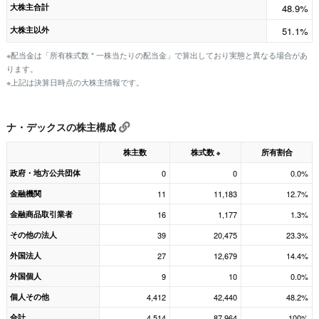
大株主合計
48.9%
大株主以外
51.1%
※配当金は「所有株式数 * 一株当たりの配当金」で算出しており実態と異なる場合があ
ります。
※上記は決算日時点の大株主情報です。
ナ・デックスの株主構成
株主数
株式数
所有割合
※
政府・地方公共団体
0
0
0.0%
金融機関
11
11,183
12.7%
金融商品取引業者
16
1,177
1.3%
その他の法人
39
20,475
23.3%
外国法人
27
12,679
14.4%
外国個人
9
10
0.0%
個人その他
4,412
42,440
48.2%
合計
4,514
87,964
100%