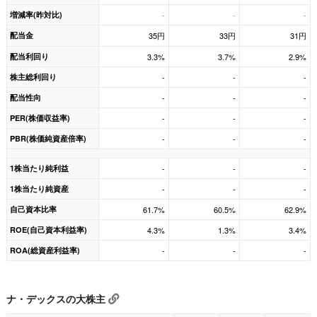
増減率(昨対比)
-
-
-
配当金
35円
33円
31円
配当利回り
3.3%
3.7%
2.9%
株主総利回り
-
-
-
配当性向
-
-
-
PER(株価収益率)
-
-
-
PBR(株価純資産倍率)
-
-
-
1株当たり純利益
-
-
-
1株当たり純資産
-
-
-
自己資本比率
61.7%
60.5%
62.9%
ROE(自己資本利益率)
4.3%
1.3%
3.4%
ROA(総資産利益率)
-
-
-
ナ・デックスの大株主