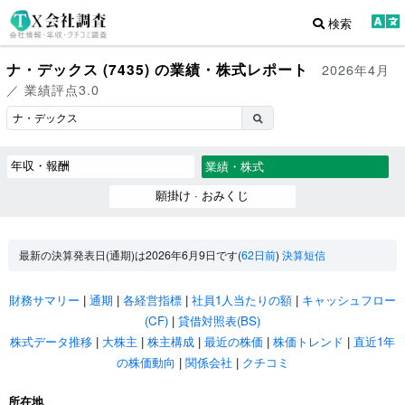
検索
ナ・デックス (7435) の業績・株式レポート
2026年4月
／ 業績評点3.0
年収・報酬
業績・株式
願掛け · おみくじ
最新の決算発表日(通期)は2026年6月9日です(
62日前
)
決算短信
財務サマリー
|
通期
|
各経営指標
|
社員1人当たりの額
|
キャッシュフロー
(CF)
|
貸借対照表(BS)
株式データ推移
|
大株主
|
株主構成
|
最近の株価
|
株価トレンド
|
直近1年
の株価動向
|
関係会社
|
クチコミ
所在地