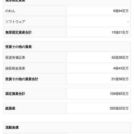
のれん
6億64百万
ソフトウェア
-
15億21百万
無形固定資産合計
投資その他の資産
投資有価証券
42億38百万
繰延税金資産
4億43百万
51億58百万
投資その他の資産合計
109億85百万
固定資産合計
320億22百万
総資産
流動負債