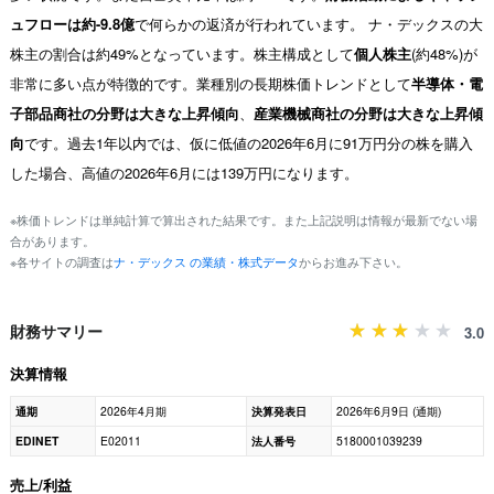
ュフローは約-9.8億
で何らかの返済が行われています。 ナ・デックスの大
株主の割合は約49%となっています。株主構成として
個人株主
(約48%)が
非常に多い点が特徴的です。業種別の長期株価トレンドとして
半導体・電
子部品商社の分野は大きな上昇傾向
、
産業機械商社の分野は大きな上昇傾
向
です。過去1年以内では、仮に低値の2026年6月に91万円分の株を購入
した場合、高値の2026年6月には139万円になります。
※株価トレンドは単純計算で算出された結果です。また上記説明は情報が最新でない場
合があります。
※各サイトの調査は
ナ・デックス の業績・株式データ
からお進み下さい。
財務サマリー
3.0
決算情報
通期
2026年4月期
決算発表日
2026年6月9日 (通期)
EDINET
E02011
法人番号
5180001039239
売上/利益