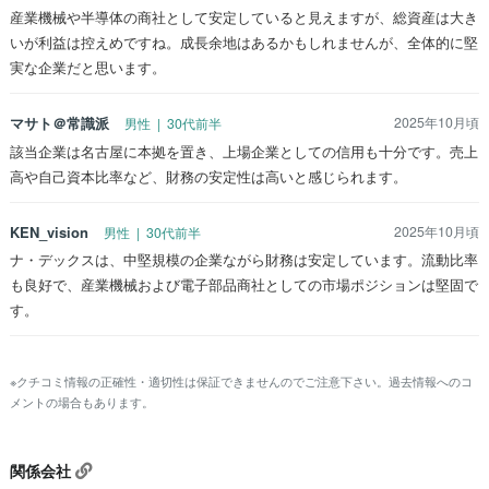
産業機械や半導体の商社として安定していると見えますが、総資産は大き
いが利益は控えめですね。成長余地はあるかもしれませんが、全体的に堅
実な企業だと思います。
マサト＠常識派
2025年10月頃
男性 | 30代前半
該当企業は名古屋に本拠を置き、上場企業としての信用も十分です。売上
高や自己資本比率など、財務の安定性は高いと感じられます。
KEN_vision
2025年10月頃
男性 | 30代前半
ナ・デックスは、中堅規模の企業ながら財務は安定しています。流動比率
も良好で、産業機械および電子部品商社としての市場ポジションは堅固で
す。
※クチコミ情報の正確性・適切性は保証できませんのでご注意下さい。過去情報へのコ
メントの場合もあります。
関係会社