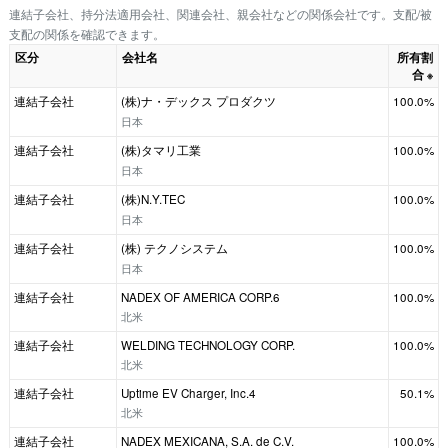
連結子会社、持分法適用会社、関連会社、親会社などの関係会社です。支配/被
支配の関係を確認できます。
区分
会社名
所有割
合
※
連結子会社
(株)ナ・デックス プロダクツ
100.0%
日本
連結子会社
(株)タマリ工業
100.0%
日本
連結子会社
(株)N.Y.TEC
100.0%
日本
連結子会社
(株) テクノシステム
100.0%
日本
連結子会社
NADEX OF AMERICA CORP.6
100.0%
北米
連結子会社
WELDING TECHNOLOGY CORP.
100.0%
北米
連結子会社
Uptime EV Charger, Inc.4
50.1%
北米
連結子会社
NADEX MEXICANA, S.A. de C.V.
100.0%