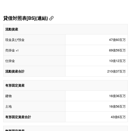
貸借対照表[BS](連結)
流動資産
現金及び預金
47億60百万
売掛金
69億59百万
※1
仕掛金
10億12百万
210億37百万
流動資産合計
有形固定資産
建物
16億36百万
土地
16億56百万
43億6百万
有形固定資産合計
無形固定資産