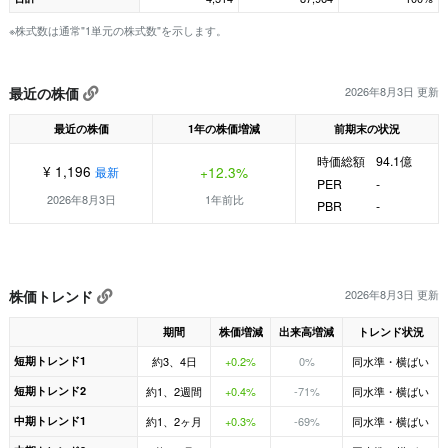
※株式数は通常"1単元の株式数"を示します。
最近の株価
2026年8月3日 更新
最近の株価
1年の株価増減
前期末の状況
時価総額
94.1億
¥ 1,196
+12.3%
最新
PER
-
2026年8月3日
1年前比
PBR
-
株価トレンド
2026年8月3日 更新
期間
株価増減
出来高増減
トレンド状況
短期トレンド1
約3、4日
+0.2%
0%
同水準・横ばい
短期トレンド2
約1、2週間
+0.4%
-71%
同水準・横ばい
中期トレンド1
約1、2ヶ月
+0.3%
-69%
同水準・横ばい