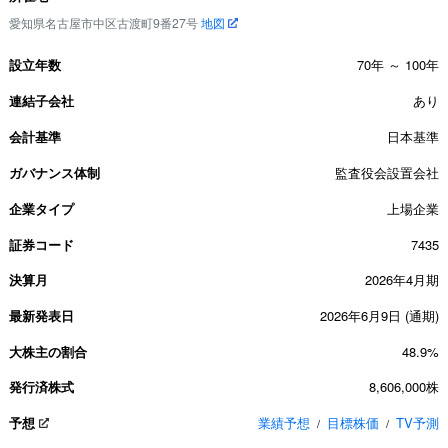
愛知県名古屋市中区古渡町9番27号
地図
設立年数
70年 ～ 100年
連結子会社
あり
会計基準
日本基準
ガバナンス体制
監査役会設置会社
企業タイプ
上場企業
証券コード
7435
決算月
2026年4月期
最新発表日
2026年6月9日 (通期)
大株主の割合
48.9%
発行済株式
8,606,000株
予想
業績予想
目標株価
TV予測
/
/