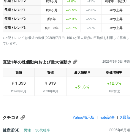
中期トレンド2
約3ヶ月
+4.6%
-41%
同水準・横ばい
長期トレンド1
約6ヶ月
+22.5%
+293%
やや上昇
長期トレンド2
約1年
+25.3%
+550%
やや上昇
長期トレンド3
約2、3年
+22.7%
+50%
やや上昇
※上記トレンド は最近の株価(2026年7月 ¥1,196 )と過去時点の平均値を利用して算出し
ています。
直近1年の株価動向および最大値動き
2026年8月3日 更新
高値
安値
最大値動き
株価増減率
¥ 1,393
¥ 919
+12.3%
+51.6%
2026年6月
2026年6月
1年前比
クチコミ
Yahoo掲示板
note記事
X最新
|
|
健康派SE
2026年6月頃
男性 | 30代後半