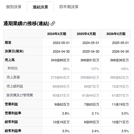
個別決算
四半期決算
連結決算
通期業績の推移(連結)
2024年4月期
2025年4月期
2026年4月期
期首
2023-05-01
2024-05-01
2025-05-01
決算日(期末)
2024-04-30
2025-04-30
2026-04-30
売上高
343億89百万
368億91百万
368億38百万
昨対比
95%
107%
100%
売上原価
273億90百万
299億84百万
295億62百万
売上総利益
69億99百万
69億7百万
72億76百万
販売費及び管理費
60億37百万
61億44百万
61億57百万
営業利益
9億62百万
7億63百万
11億19百万
営業利益率
2.8%
2.1%
3.0%
経常利益
12億16百万
8億95百万
12億71百万
経常利益率
3.5%
2.4%
3.5%