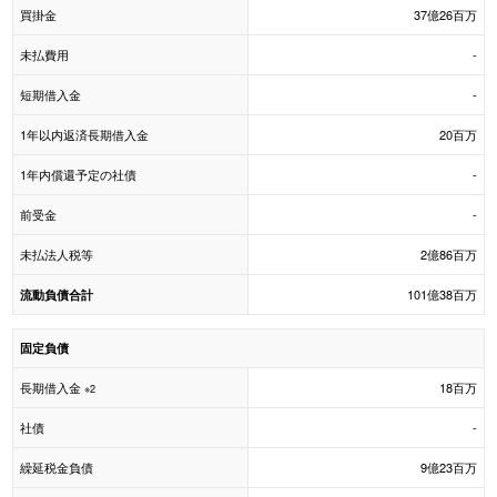
買掛金
37億26百万
未払費用
-
短期借入金
-
1年以内返済長期借入金
20百万
1年内償還予定の社債
-
前受金
-
未払法人税等
2億86百万
101億38百万
流動負債合計
固定負債
長期借入金
18百万
※2
社債
-
繰延税金負債
9億23百万