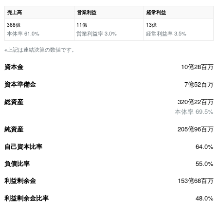
売上高
営業利益
経常利益
368億
11億
13億
本体率 61.0%
営業利益率 3.0%
経常利益率 3.5%
※上記は連結決算の数値です。
資本金
10億28百万
資本準備金
7億52百万
総資産
320億22百万
本体率 69.5%
純資産
205億96百万
自己資本比率
64.0%
負債比率
55.0%
利益剰余金
153億68百万
利益剰余金比率
48.0%