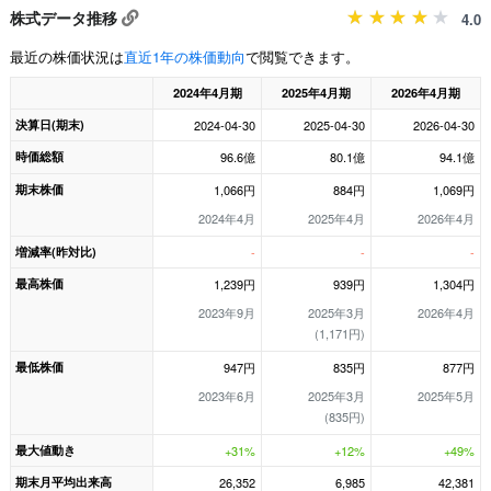
株式データ推移
4.0
最近の株価状況は
直近1年の株価動向
で閲覧できます。
2024年4月期
2025年4月期
2026年4月期
決算日(期末)
2024-04-30
2025-04-30
2026-04-30
時価総額
96.6億
80.1億
94.1億
期末株価
1,066円
884円
1,069円
2024年4月
2025年4月
2026年4月
増減率(昨対比)
-
-
-
最高株価
1,239円
939円
1,304円
2023年9月
2025年3月
2026年4月
(1,171円)
最低株価
947円
835円
877円
2023年6月
2025年3月
2025年5月
(835円)
最大値動き
+31%
+12%
+49%
期末月平均出来高
26,352
6,985
42,381