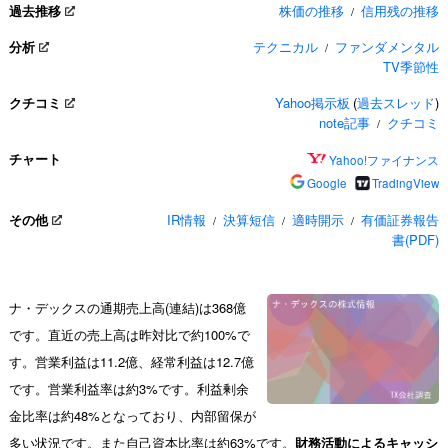
過去推移
株価の推移
信用残の推移
/
分析
テクニカル
ファンダメンタル
/
TV季節性
クチコミ
Yahoo掲示板
(
過去スレッド
)
note記事
クチコミ
/
チャート
Yahoo!ファイナンス
Google
TradingView
その他
IR情報
決算短信
適時開示
有価証券報告
/
/
/
書(PDF)
ナ・デックスの通期売上高(連結)は368億
です。直近の売上高は昨対比で約100%で
す。営業利益は11.2億、経常利益は12.7億
です。営業利益率は約3%です。利益剰余
金比率は約48%となっており、内部留保が
多い状況です。また自己資本比率は約63%です。
財務活動によるキャッシ