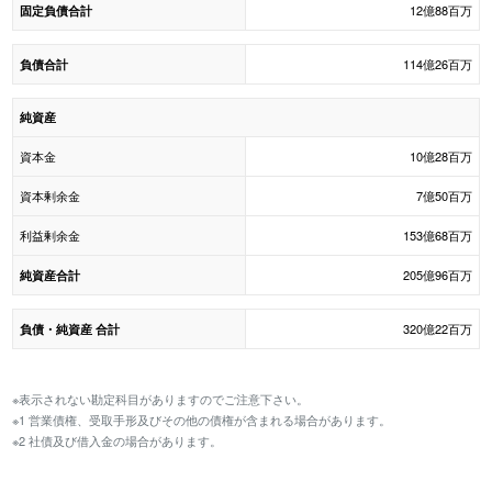
12億88百万
固定負債合計
114億26百万
負債合計
純資産
資本金
10億28百万
資本剰余金
7億50百万
利益剰余金
153億68百万
205億96百万
純資産合計
320億22百万
負債・純資産 合計
※表示されない勘定科目がありますのでご注意下さい。
※1 営業債権、受取手形及びその他の債権が含まれる場合があります。
※2 社債及び借入金の場合があります。