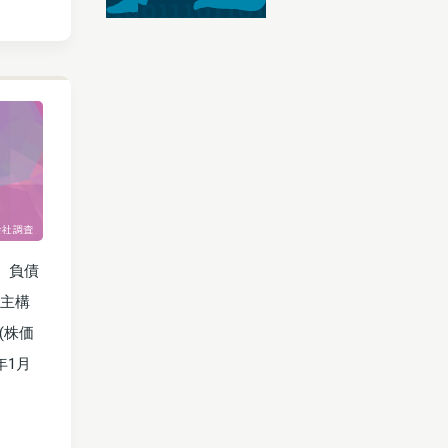
。負債
株主構
(株価
年1月