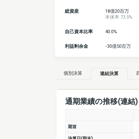
総資産
18億20百万
本体率 73.5%
自己資本比率
40.0%
利益剰余金
-30億50百万
個別決算
連結決算
通期業績の推移(連結
期首
決算日(期末)