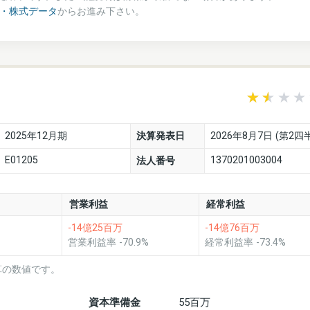
績・株式データ
からお進み下さい。
2025年12月期
決算発表日
2026年8月7日 (第2四
E01205
1370201003004
法人番号
営業利益
経常利益
-14億25百万
-14億76百万
営業利益率 -70.9%
経常利益率 -73.4%
算の数値です。
資本準備金
55百万