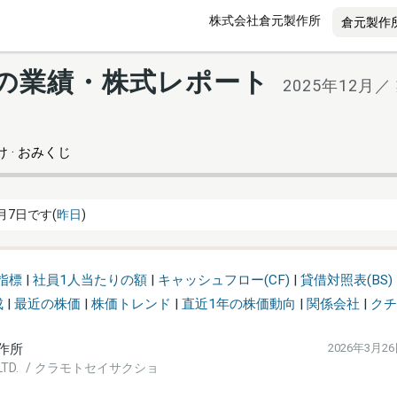
株式会社倉元製作所
6) の業績・株式レポート
2025年12月
 · おみくじ
月7日です(
昨日
)
指標
|
社員1人当たりの額
|
キャッシュフロー(CF)
|
貸借対照表(BS)
成
|
最近の株価
|
株価トレンド
|
直近1年の株価動向
|
関係会社
|
クチ
作所
2026年3月2
.,LTD. / クラモトセイサクショ