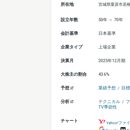
所在地
宮城県栗原市若柳
設立年数
50年 ～ 70年
会計基準
日本基準
企業タイプ
上場企業
決算月
2025年12月期
大株主の割合
43.6%
予想
業績予想
目標
/
分析
テクニカル
フ
/
TV季節性
チャート
Yahoo!フ