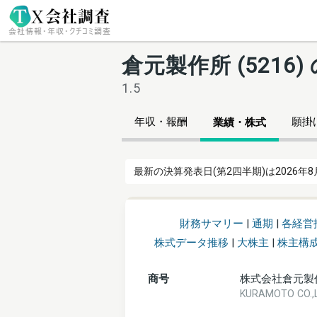
倉元製作所 (521
1.5
年収・報酬
願掛け
業績・株式
最新の決算発表日(第2四半期)は2026年8
財務サマリー
|
通期
|
各経営
株式データ推移
|
大株主
|
株主構
商号
株式会社倉元製
KURAMOTO CO