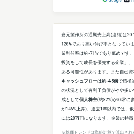
Google
T
倉元製作所の通期売上高(連結)は2
128%であり高い伸び率となっていま
業利益率は約-71%であり低めです。
投資をして成長を優先する企業」、
ある可能性があります。また自己資
キャッシュフローは約-4.5億
で積極
の状況として有利子負債がやや多い
成として
個人株主
(約82%)が非
が146%上昇)。過去1年以内では、仮
には28万円になります。企業の特
※株価トレンドは単純計算で算出され