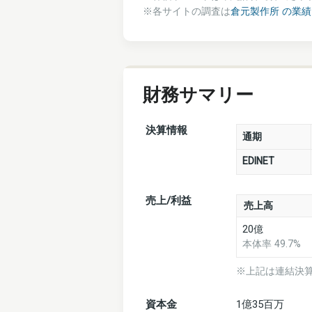
※各サイトの調査は
倉元製作所 の業
財務サマリー
決算情報
通期
EDINET
売上/利益
売上高
20億
本体率 49.7%
※上記は連結決
資本金
1億35百万