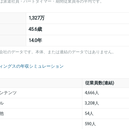
は派遣社員・パートタイマー・期間従業員等の平均です。
1,327万
45.6歳
14.0年
会社のデータです。本体、または連結のデータではありません。
ルディングスの年収シミュレーション
従業員数(連結)
ンテンツ
4,666人
ル
3,208人
他
54人
590人