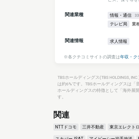
関連業種
情報・通信
3
テレビ局
業
関連情報
求人情報
※各クチコミサイトの調査は
年収・ク
TBSホールディングス(TBS HOLDINGS
は約6%です。TBSホールディングスは
ホールディングスの特徴として「海外展
す。
関連
NTTドコモ
三井不動産
東京エレクト
スカパーJSAT
アイビーシー岩手放送