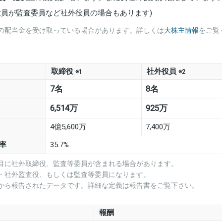
役員が監査委員など社外役員の場合もあります)
の配当金を受け取っている場合があります。詳しくは
大株主情報
をご覧
取締役
社外役員
※1
※2
7名
8名
6,514万
925万
4億5,600万
7,400万
率
35.7%
項目に社外取締役、監査等委員が含まれる場合があります。
役・社外監査役、もしくは監査等委員になります。
業から報告されたデータです。詳細な定義は報告書をご覧下さい。
報酬