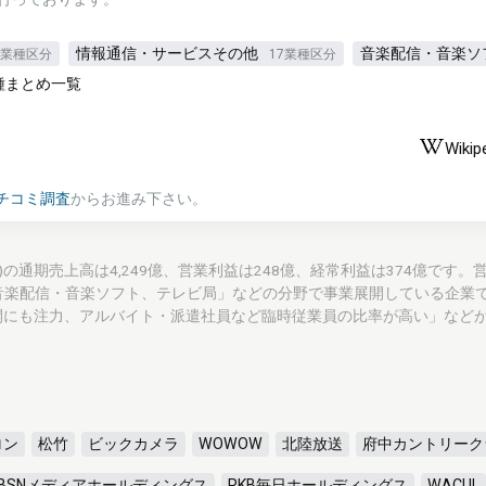
情報通信・サービスその他
音楽配信・音楽ソ
3業種区分
17業種区分
種まとめ一覧
Wikip
チコミ調査
からお進み下さい。
, INC.)の通期売上高は4,249億、営業利益は248億、経常利益は374億です
「音楽配信・音楽ソフト、テレビ局」などの分野で事業展開している企業で
開にも注力、アルバイト・派遣社員など臨時従業員の比率が高い」など
ロン
松竹
ビックカメラ
WOWOW
北陸放送
府中カントリーク
BSNメディアホールディングス
RKB毎日ホールディングス
WACUL