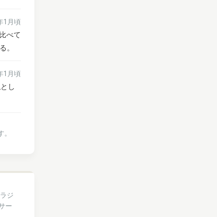
6年1月頃
と比べて
る。
6年1月頃
私とし
す。
・ラジ
サー