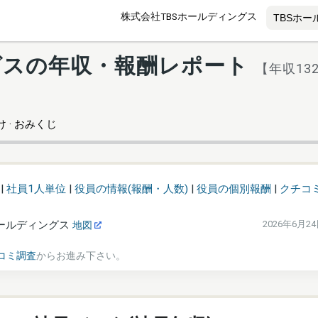
株式会社TBSホールディングス
グスの年収・報酬レポート
【年収13
 · おみくじ
|
社員1人単位
|
役員の情報(報酬・人数)
|
役員の個別報酬
|
クチコ
ホールディングス
2026年6月2
地図
コミ調査
からお進み下さい。