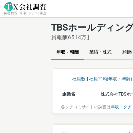
TBSホールディン
員報酬6514万】
業績・株式
願掛け
年収・報酬
社員数
|
社員平均(年収・年齢)
企業名
株式会社TBS
各クチコミサイトの調査は
年収・クチ