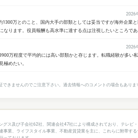
202
約1300万とのこと、国内大手の部類としては妥当ですが海外企業
になります。役員報酬も高水準に達する点は注視したいところであ
202
3900万程度で平均的には高い部類かと存じます。転職経験が多い
見極めたい。
証できませんのでご注意下さい。過去情報へのコメントの場合もありま
ィングス及び子会社62社、関連会社47社により構成されており、テレビ
連事業、ライフスタイル事業、不動産賃貸業を主に、これらに附帯する
行っております。