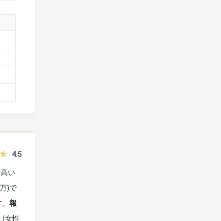
4.5
で高い
万)で
す。
報
(女性