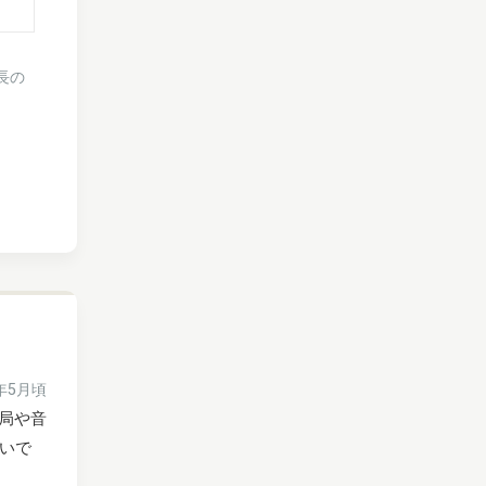
長の
6年5月頃
ビ局や音
いで