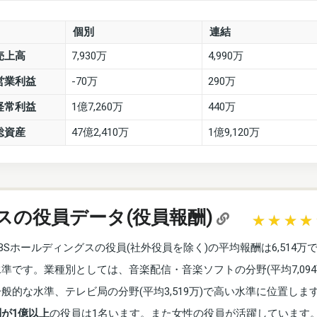
個別
連結
売上高
7,930万
4,990万
営業利益
-70万
290万
経常利益
1億7,260万
440万
総資産
47億2,410万
1億9,120万
スの役員データ(役員報酬)
BSホールディングスの役員(社外役員を除く)の平均報酬は6,514万
水準です。業種別としては、音楽配信・音楽ソフトの分野(平均7,094
一般的な水準、テレビ局の分野(平均3,519万)で高い水準に位置しま
酬が1億以上
の役員は1名います。また女性の役員が活躍しています。