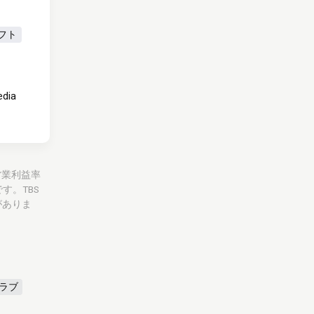
フト
edia
。営業利益率
す。TBS
がありま
ラブ