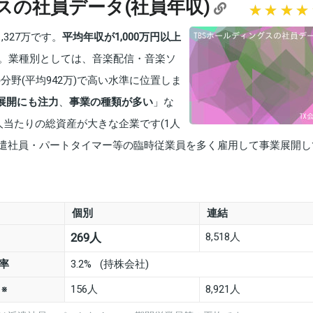
スの社員データ(社員年収)
327万です。
平均年収が1,000万円以上
。業種別としては、音楽配信・音楽ソ
の分野(平均942万)で高い水準に位置しま
展開にも注力
、
事業の種類が多い
」な
人当たりの総資産が大きな企業です(1人
・派遣社員・パートタイマー等の臨時従業員を多く雇用して事業展開し
個別
連結
8,518人
269人
率
3.2% (持株会社)
数
156人
8,921人
※