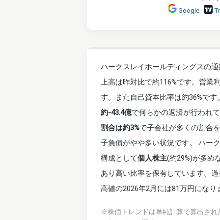
Google
T
ハークスレイホールディングスの通期
上高は昨対比で約116%です。営業利
す。また自己資本比率は約36%です
約-43.4億
で何らかの返済が行われて
割合は約3%
で子会社が多くの割合
子負債がやや多い状況です。 ハー
構成として
個人株主
(約29%)が多め
あり高い比率を保有しています。過去
高値の2026年2月には81万円にな
※株価トレンドは単純計算で算出され