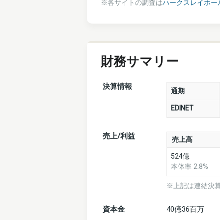
※各サイトの調査は
ハークスレイホー
財務サマリー
決算情報
通期
EDINET
売上/利益
売上高
524億
本体率 2.8%
※上記は連結決
資本金
40億36百万