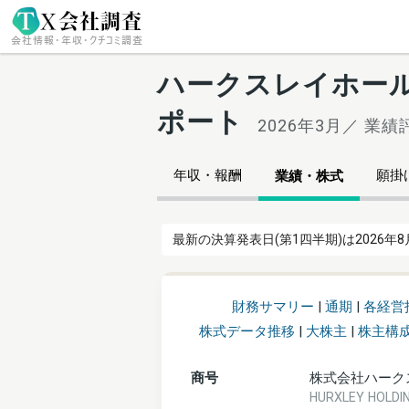
ハークスレイホールデ
ポート
2026年3月／ 業績評
年収・報酬
願掛け
業績・株式
最新の決算発表日(第1四半期)は2026年8
財務サマリー
|
通期
|
各経営
株式データ推移
|
大株主
|
株主構
商号
株式会社ハーク
HURXLEY HOL