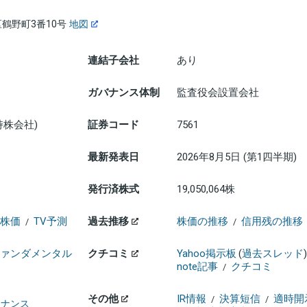
鶴野町3番10号
地図
連結子会社
あり
ガバナンス体制
監査役会設置会社
持株会社)
証券コード
7561
最新発表日
2026年8月5日 (第1四半期)
発行済株式
19,050,064株
株価
TV予測
過去推移
株価の推移
信用残の推移
/
/
ァンダメンタル
クチコミ
Yahoo掲示板
(
過去スレッド
)
note記事
クチコミ
/
その他
IR情報
決算短信
適時開
/
/
ァイナンス