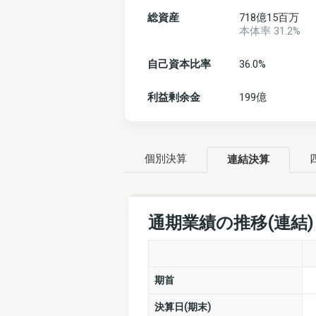
総資産
718億15百万
本体率 31.2%
自己資本比率
36.0%
利益剰余金
199億
個別決算
連結決算
通期業績の推移(連結
期首
決算日(期末)