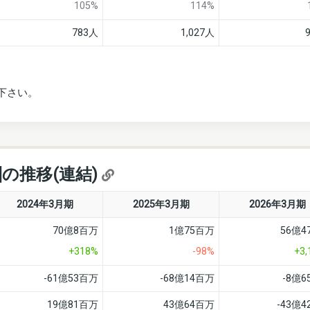
105%
114%
783人
1,027人
下さい。
]の推移(連結)
2024年3月期
2025年3月期
2026年3月期
70億8百万
1億75百万
56億4
+318%
-98%
+3
-61億53百万
-68億14百万
-8億
19億81百万
43億64百万
-43億