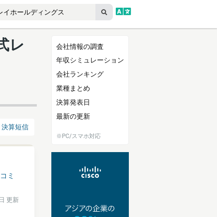
式レ
会社情報の調査
年収シミュレーション
会社ランキング
業種まとめ
決算発表日
最新の更新
決算短信
※PC/スマホ対応
コミ
9日 更新