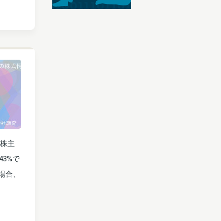
。株主
43%で
場合、