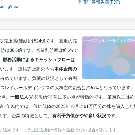
有価証券報告書(PDF)
radingView
売上高(連結)は524億です。直近の売
益は30.6億です。営業利益率は約6%で
。
財務活動によるキャッシュフローは
います。連結売上高のうち
本体企業の
を占めています。負債の状況として有利
クスレイホールディングスの大株主の割合は約67%となっています
な点、
一般法人
(約61%)が非常に多い点が特徴的です。筆頭株主は約
1年以内では、仮に低値の2025年10月に61万円分の株を購入した
ります。企業の特徴として、
有利子負債がやや多い状況
です。
た結果です。また上記説明は情報が最新でない場合があります。