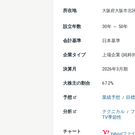
所在地
大阪府大阪市北区
設立年数
30年 ～ 50年
会計基準
日本基準
企業タイプ
上場企業 (純粋
決算月
2026年3月期
大株主の割合
67.2%
予想
業績予想
目標
/
分析
テクニカル
フ
/
TV季節性
チャート
Yahoo!フ