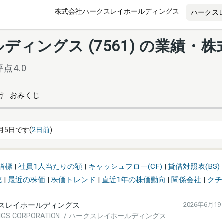
株式会社ハークスレイホールディングス
ィングス (7561) の業績・株
点4.0
 · おみくじ
月5日です(
2日前
)
指標
|
社員1人当たりの額
|
キャッシュフロー(CF)
|
貸借対照表(BS)
成
|
最近の株価
|
株価トレンド
|
直近1年の株価動向
|
関係会社
|
クチ
スレイホールディングス
2026年6月1
DINGS CORPORATION / ハークスレイホールディングス