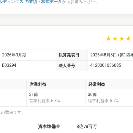
ルディングス の業績・株式データ
からお進み下さい。
2026年3月期
決算発表日
2026年8月5日 (第1四
E03294
4120001036085
法人番号
営業利益
経常利益
31億
30億
営業利益率 5.8%
経常利益率 5.7%
算の数値です。
資本準備金
8億78百万