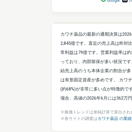
Google
T
カワチ薬品の最新の通期決算は2026
2,845億です。直近の売上高は昨対比
常利益は79億です。営業利益率は約
っており、内部留保が多い状況です
結売上高のうち本体企業の割合が多
は有形固定資産が多めです。 カワ
(約68%)が非常に多い点が特徴的で
場合、高値の2026年6月には362
※株価トレンドは単純計算で算出され
※各サイトの調査は
カワチ薬品 の業