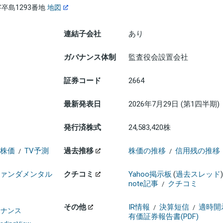
卒島1293番地
地図
連結子会社
あり
ガバナンス体制
監査役会設置会社
証券コード
2664
最新発表日
2026年7月29日 (第1四半期)
発行済株式
24,583,420株
株価
TV予測
過去推移
株価の推移
信用残の推移
/
/
ァンダメンタル
クチコミ
Yahoo掲示板
(
過去スレッド
)
note記事
クチコミ
/
その他
IR情報
決算短信
適時開
/
/
ァイナンス
有価証券報告書(PDF)