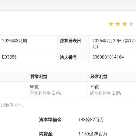
2026年3月期
決算発表日
2026年7月29日 (第1
期)
E03356
3060001014164
法人番号
営業利益
経常利益
68億
79億
営業利益率 2.4%
経常利益率 2.8%
算の数値です。
資本準備金
148億82百万
純資産
1,159億28百万