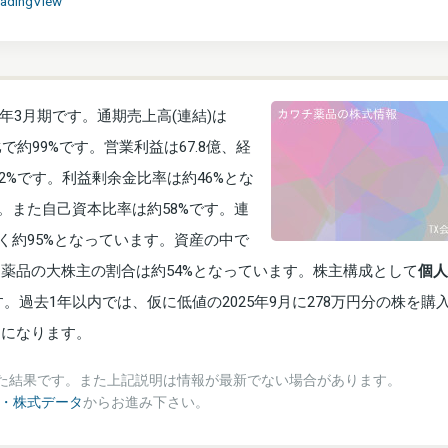
radingView
年3月期です。通期売上高(連結)は
で約99%です。営業利益は67.8億、経
2%です。利益剰余金比率は約46%とな
。また自己資本比率は約58%です。連
く約95%となっています。資産の中で
チ薬品の大株主の割合は約54%となっています。株主構成として
個人
す。過去1年以内では、仮に低値の2025年9月に278万円分の株を購
万円になります。
た結果です。また上記説明は情報が最新でない場合があります。
績・株式データ
からお進み下さい。