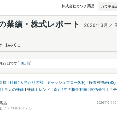
株式会社カワチ薬品
4) の業績・株式レポート
2026年3月／
 · おみくじ
月29日です(
10日前
)
指標
|
社員1人当たりの額
|
キャッシュフロー(CF)
|
貸借対照表(BS)
成
|
最近の株価
|
株価トレンド
|
直近1年の株価動向
|
関係会社
|
クチ
薬品
2026年6月1
ITED / カワチヤクヒン