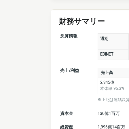
財務サマリー
決算情報
通期
EDINET
売上/利益
売上高
2,845億
本体率 95.3%
※上記は連結決
資本金
130億1百万
総資産
1,996億14百万