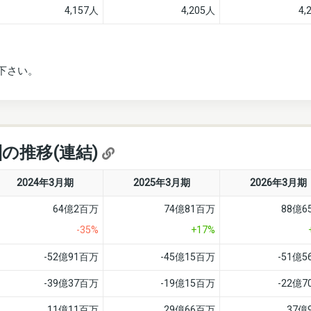
4,157人
4,205人
4,
下さい。
]の推移(連結)
2024年3月期
2025年3月期
2026年3月期
64億2百万
74億81百万
88億6
-35%
+17%
-52億91百万
-45億15百万
-51億
-39億37百万
-19億15百万
-22億
11億11百万
29億66百万
37億