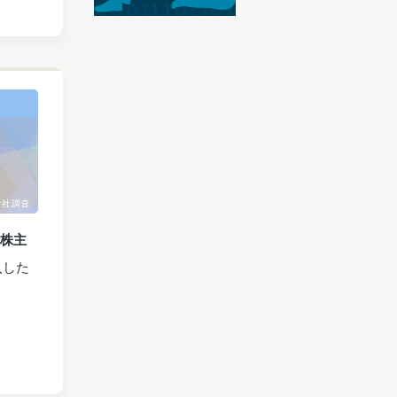
株主
入した