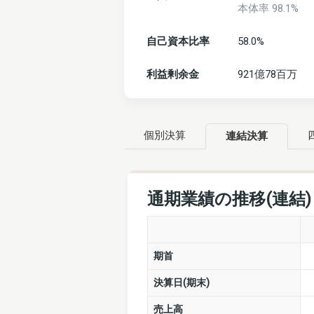
本体率 98.1%
自己資本比率
58.0%
利益剰余金
921億78百万
個別決算
連結決算
通期業績の推移(連結
期首
決算日(期末)
売上高