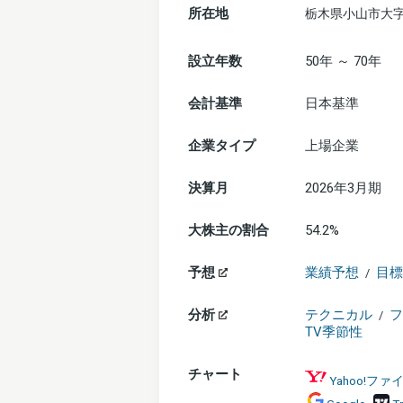
所在地
栃木県小山市大字
設立年数
50年 ～ 70年
会計基準
日本基準
企業タイプ
上場企業
決算月
2026年3月期
大株主の割合
54.2%
予想
業績予想
目標
/
分析
テクニカル
フ
/
TV季節性
チャート
Yahoo!フ