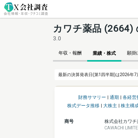
カワチ薬品 (266
3.0
年収・報酬
願掛け
業績・株式
最新の決算発表日(第1四半期)は2026年7
財務サマリー
|
通期
|
各経営
株式データ推移
|
大株主
|
株主構
商号
株式会社カワチ
CAWACHI LIM