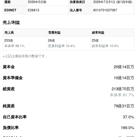
通期
2026年3月期
決算発表日
2026年7月31日 (第1四半期)
EDINET
E26813
法人番号
6010701027087
売上/利益
売上高
営業利益
経常利益
253億
26億
25億
本体率 98.1%
営業利益率 10.4%
経常利益率 10.0%
※上記は連結決算の数値です。
資本金
20億14百万
資本準備金
10億14百万
総資産
213億70百万
本体率 81.7%
純資産
79億31百万
自己資本比率
37.0%
負債比率
169.0%