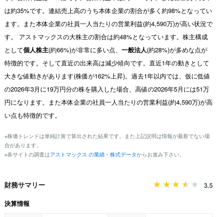
は約35%です。連結売上高のうち本体企業の割合が多く約98%となってい
ます。また本体企業の社員一人当たりの営業利益(約4,590万)が高い状況で
す。 アストマックスの大株主の割合は約48%となっています。株主構成
として
個人株主
(約66%)が非常に多い点、
一般法人
(約28%)が多めな点が
特徴的です。そして直近の出来高は減少傾向です。直近1年の動きとして
大きな値動きがあります(株価が162%上昇)。過去1年以内では、仮に低値
の2026年3月に19万円分の株を購入した場合、高値の2026年5月には51万
円になります。また本体企業の社員一人当たりの営業利益(約4,590万)が高
い点も特徴的です。
※株価トレンドは単純計算で算出された結果です。また上記説明は情報が最新でない場
合があります。
※各サイトの調査は
アストマックス の業績・株式データ
からお進み下さい。
財務サマリー
3.5
決算情報