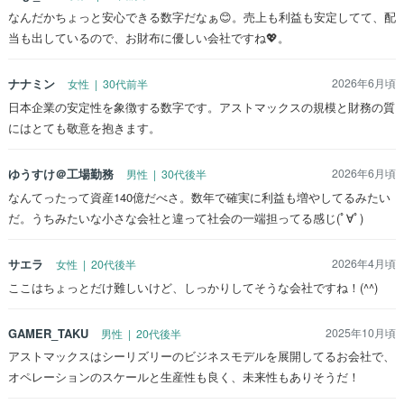
なんだかちょっと安心できる数字だなぁ😊。売上も利益も安定してて、配
当も出しているので、お財布に優しい会社ですね💖。
ナナミン
2026年6月頃
女性 | 30代前半
日本企業の安定性を象徴する数字です。アストマックスの規模と財務の質
にはとても敬意を抱きます。
ゆうすけ＠工場勤務
2026年6月頃
男性 | 30代後半
なんてったって資産140億だべさ。数年で確実に利益も増やしてるみたい
だ。うちみたいな小さな会社と違って社会の一端担ってる感じ(ﾟ∀ﾟ)
サエラ
2026年4月頃
女性 | 20代後半
ここはちょっとだけ難しいけど、しっかりしてそうな会社ですね！(^^)
GAMER_TAKU
2025年10月頃
男性 | 20代後半
アストマックスはシーリズリーのビジネスモデルを展開してるお会社で、
オペレーションのスケールと生産性も良く、未来性もありそうだ！