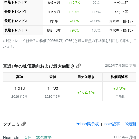
中期トレンド2
約3ヶ月
+15.7%
+33%
やや上昇
長期トレンド1
約6ヶ月
+22.9%
+118%
やや上昇
長期トレンド2
約1年
+1.6%
+111%
同水準・横ばい
長期トレンド3
約2、3年
+9.0%
+135%
同水準・横ばい
※上記トレンド は最近の株価(2026年7月 ¥266 )と過去時点の平均値を利用して算出して
います。
直近1年の株価動向および最大値動き
2026年7月30日 更新
高値
安値
最大値動き
株価増減率
¥ 519
¥ 198
+9.9%
+162.1%
2026年5月
2026年3月
1年前比
クチコミ
Yahoo掲示板
note記事
X最新
|
|
Nagi_chi
2026年7月頃
女性 | 30代前半