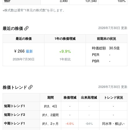
合計
3,490
131,540
100%
※株式数は通常"1単元の株式数"を示します。
最近の株価
2026年7月30日 更新
最近の株価
1年の株価増減
前期末の状況
時価総額
30.5億
¥ 266
+9.9%
最新
PER
-
2026年7月30日
1年前比
PBR
-
株価トレンド
2026年7月30日 更新
期間
株価増減
出来高増減
トレンド状況
短期トレンド1
約3、4日
-
-
-
短期トレンド2
約1、2週間
-
-
-
中期トレンド1
約1、2ヶ月
-4.6%
-64%
同水準・横ばい