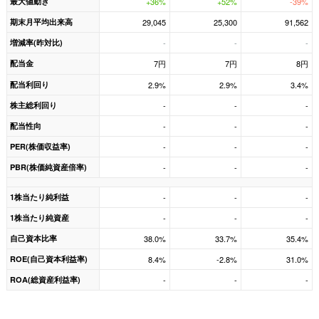
最大値動き
+36%
+52%
-39%
期末月平均出来高
29,045
25,300
91,562
増減率(昨対比)
-
-
-
配当金
7円
7円
8円
配当利回り
2.9%
2.9%
3.4%
株主総利回り
-
-
-
配当性向
-
-
-
PER(株価収益率)
-
-
-
PBR(株価純資産倍率)
-
-
-
1株当たり純利益
-
-
-
1株当たり純資産
-
-
-
自己資本比率
38.0%
33.7%
35.4%
ROE(自己資本利益率)
8.4%
-2.8%
31.0%
ROA(総資産利益率)
-
-
-