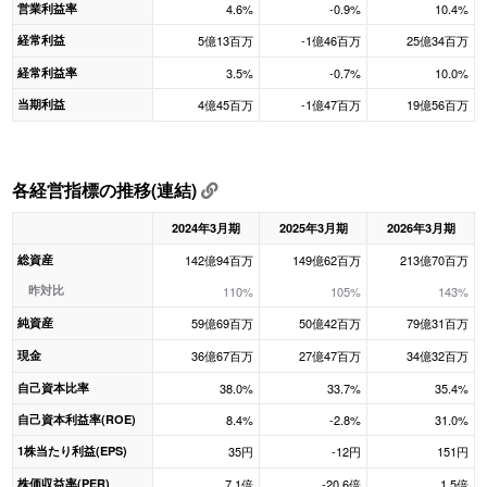
営業利益率
4.6%
-0.9%
10.4%
経常利益
5億13百万
-1億46百万
25億34百万
経常利益率
3.5%
-0.7%
10.0%
当期利益
4億45百万
-1億47百万
19億56百万
各経営指標の推移(連結)
2024年3月期
2025年3月期
2026年3月期
総資産
142億94百万
149億62百万
213億70百万
昨対比
110%
105%
143%
純資産
59億69百万
50億42百万
79億31百万
現金
36億67百万
27億47百万
34億32百万
自己資本比率
38.0%
33.7%
35.4%
自己資本利益率(ROE)
8.4%
-2.8%
31.0%
1株当たり利益(EPS)
35円
-12円
151円
株価収益率(PER)
7.1倍
-20.6倍
1.5倍