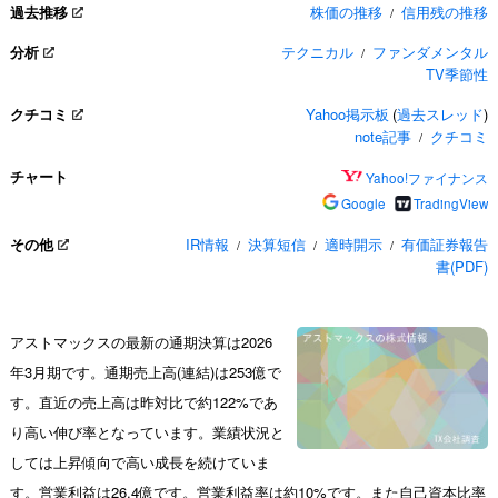
過去推移
株価の推移
信用残の推移
/
分析
テクニカル
ファンダメンタル
/
TV季節性
クチコミ
Yahoo掲示板
(
過去スレッド
)
note記事
クチコミ
/
チャート
Yahoo!ファイナンス
Google
TradingView
その他
IR情報
決算短信
適時開示
有価証券報告
/
/
/
書(PDF)
アストマックスの最新の通期決算は2026
年3月期です。通期売上高(連結)は253億で
す。直近の売上高は昨対比で約122%であ
り高い伸び率となっています。業績状況と
しては上昇傾向で高い成長を続けていま
す。営業利益は26.4億です。営業利益率は約10%です。また自己資本比率