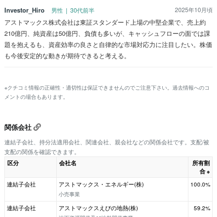
Investor_Hiro
2025年10月頃
男性 | 30代前半
アストマックス株式会社は東証スタンダード上場の中堅企業で、売上約
210億円、純資産は50億円、負債も多いが、キャッシュフローの面では課
題を抱えるも、資産効率の良さと自律的な市場対応力に注目したい。株価
も今後安定的な動きが期待できると考える。
※クチコミ情報の正確性・適切性は保証できませんのでご注意下さい。過去情報へのコ
メントの場合もあります。
関係会社
連結子会社、持分法適用会社、関連会社、親会社などの関係会社です。支配/被
支配の関係を確認できます。
区分
会社名
所有割
合
※
連結子会社
アストマックス・エネルギー(株)
100.0%
小売事業
連結子会社
アストマックスえびの地熱(株)
59.2%