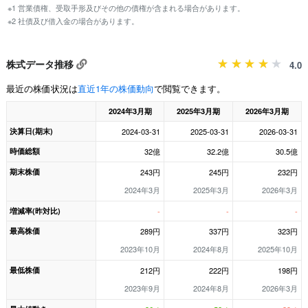
※1 営業債権、受取手形及びその他の債権が含まれる場合があります。
※2 社債及び借入金の場合があります。
株式データ推移
4.0
最近の株価状況は
直近1年の株価動向
で閲覧できます。
2024年3月期
2025年3月期
2026年3月期
決算日(期末)
2024-03-31
2025-03-31
2026-03-31
時価総額
32億
32.2億
30.5億
期末株価
243円
245円
232円
2024年3月
2025年3月
2026年3月
増減率(昨対比)
-
-
-
最高株価
289円
337円
323円
2023年10月
2024年8月
2025年10月
最低株価
212円
222円
198円
2023年9月
2024年8月
2026年3月