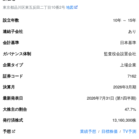
東京都品川区東五反田二丁目10番2号
地図
設立年数
10年 ～ 15年
連結子会社
あり
会計基準
日本基準
ガバナンス体制
監査役会設置会社
企業タイプ
上場企業
証券コード
7162
決算月
2026年3月期
最新発表日
2026年7月31日 (第1四半期)
大株主の割合
47.7%
発行済株式
13,160,300株
予想
業績予想
目標株価
TV予測
/
/