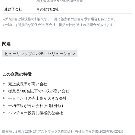
地下資源開発及び地熱開発事業
連結子会社
その他3社2社
※所有割合は議決権の割合です。一部で被所有の割合を示す場合もあります。
※一覧には間接的な関係会社(孫会社、祖父会社)が含まれる場合があります。
関連
ヒューリックプロパティソリューション
この企業の特徴
売上成長率が高い会社
従業員100名以下で年収が高い会社
一人当たりの売上高が大きな会社
平均年収が高い会社(HD除外版)
ベンチャー投資に積極的な会社
情報源 : 金融庁EDINET アストマックス株式会社 有価証券報告書(2026年6月25日)