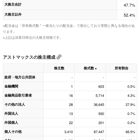
大株主合計
47.7%
大株主以外
52.4%
※配当金は「所有株式数 * 一株当たりの配当金」で算出しており実態と異なる場合があ
ります。
※上記は決算日時点の大株主情報です。
アストマックスの株主構成
株主数
株式数
所有割合
※
政府・地方公共団体
-
-
-
金融機関
1
603
0.5%
金融商品取引業者
16
5,714
4.3%
その他の法人
28
36,645
27.9%
外国法人
13
930
0.7%
外国個人
22
201
0.2%
個人その他
3,410
87,447
66.5%