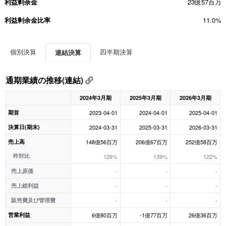
利益剰余金
23億57百万
利益剰余金比率
11.0%
個別決算
四半期決算
連結決算
通期業績の推移(連結)
2024年3月期
2025年3月期
2026年3月期
期首
2023-04-01
2024-04-01
2025-04-01
決算日(期末)
2024-03-31
2025-03-31
2026-03-31
売上高
148億56百万
206億67百万
252億58百万
昨対比
126%
139%
122%
売上原価
-
-
-
売上総利益
-
-
-
販売費及び管理費
-
-
-
営業利益
6億80百万
-1億77百万
26億36百万