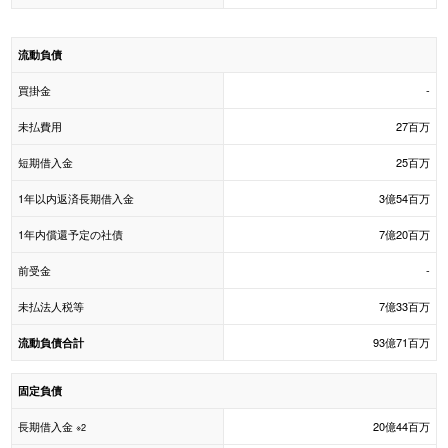
流動負債
買掛金
-
未払費用
27百万
短期借入金
25百万
1年以内返済長期借入金
3億54百万
1年内償還予定の社債
7億20百万
前受金
-
未払法人税等
7億33百万
93億71百万
流動負債合計
固定負債
長期借入金
20億44百万
※2