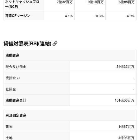
ネットキャッシュフロ
7億32百万
-9億19百万
6億85百万
ー(NCF)
営業CFマージン
4.1%
-0.3%
4.0%
貸借対照表[BS](連結)
流動資産
現金及び預金
34億32百万
売掛金
-
※1
仕掛金
-
151億56百万
流動資産合計
有形固定資産
建物
1億67百万
土地
4億93百万