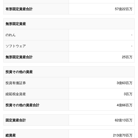
57億22百万
有形固定資産合計
無形固定資産
のれん
-
ソフトウェア
-
25百万
無形固定資産合計
投資その他の資産
投資有価証券
3億63百万
繰延税金資産
3百万
4億66百万
投資その他の資産合計
62億13百万
固定資産合計
213億70百万
総資産