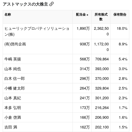
アストマックスの大株主
名称
配当金
所有株式
保有割合
※
数
ヒューリックプロパティソリューショ
1,890万
2,362,50
18.0%
0
ン(株)
(有)啓尚企画
938万
1,172,00
8.9%
0
牛嶋 英揚
568万
709,864
5.4%
山本 純也
314万
393,000
3.0%
白木 信一郎
296万
370,000
2.8%
小幡 健太郎
264万
329,804
2.5%
山本 真紀
241万
301,200
2.3%
本多 弘明
173万
216,264
1.7%
小倉 啓満
166万
206,900
1.6%
吉田 満
162万
202,100
1.5%