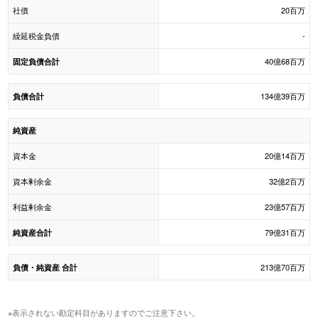
社債
20百万
繰延税金負債
-
40億68百万
固定負債合計
134億39百万
負債合計
純資産
資本金
20億14百万
資本剰余金
32億2百万
利益剰余金
23億57百万
79億31百万
純資産合計
213億70百万
負債・純資産 合計
※表示されない勘定科目がありますのでご注意下さい。