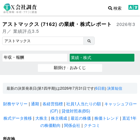
検索
アストマックス (7162) の業績・株式レポート
2026年3
月／ 業績評点3.5
年収・報酬
業績・株式
願掛け · おみくじ
最新の決算発表日(第1四半期)は2026年7月31日です(
6日前
)
決算短信
財務サマリー
|
通期
|
各経営指標
|
社員1人当たりの額
|
キャッシュフロー
(CF)
|
貸借対照表(BS)
株式データ推移
|
大株主
|
株主構成
|
最近の株価
|
株価トレンド
|
直近1年
の株価動向
|
関係会社
|
クチコミ
所在地