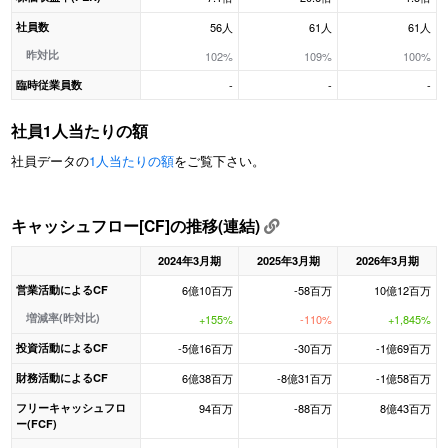
社員数
56人
61人
61人
昨対比
102%
109%
100%
臨時従業員数
-
-
-
社員1人当たりの額
社員データの
1人当たりの額
をご覧下さい。
キャッシュフロー[CF]の推移(連結)
2024年3月期
2025年3月期
2026年3月期
営業活動によるCF
6億10百万
-58百万
10億12百万
増減率(昨対比)
+155%
-110%
+1,845%
投資活動によるCF
-5億16百万
-30百万
-1億69百万
財務活動によるCF
6億38百万
-8億31百万
-1億58百万
フリーキャッシュフロ
94百万
-88百万
8億43百万
ー(FCF)