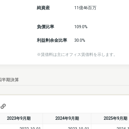
純資産
11億46百万
負債比率
109.0%
利益剰余金比率
30.0%
※賃借料は主にオフィス賃借料を示します。
四半期決算
)
2023年9月期
2024年9月期
2025年9月期