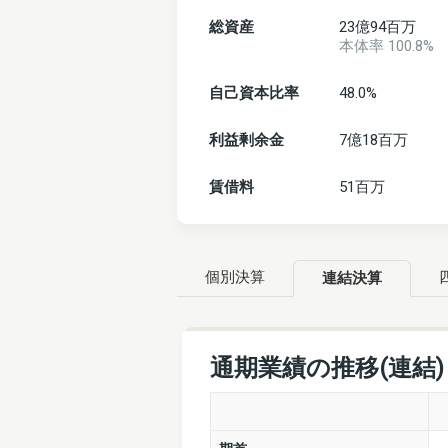
総資産
23億94百万
本体率 100.8%
自己資本比率
48.0%
利益剰余金
7億18百万
賃借料
51百万
個別決算
連結決算
通期業績の推移(連結