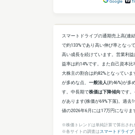
Google
T
スマートドライブの通期売上高(連結
で約133%であり高い伸び率となっ
高い成長を続けています。営業利益は
益率は約14%です。また自己資本比
大株主の割合は約82%となってい
が多めな点、
一般法人
(約46%)
す。中長期で
株価は下降傾向
です。
があります(株価が69%下落)。過去
値の2026年6月には17万円になりま
※株価トレンドは単純計算で算出され
※各サイトの調査は
スマートドライブ