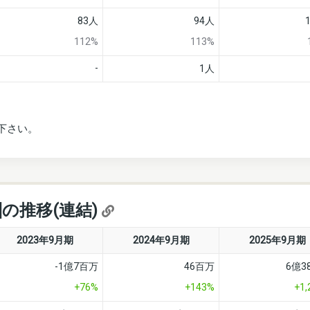
83人
94人
112%
113%
-
1人
下さい。
]の推移(連結)
2023年9月期
2024年9月期
2025年9月期
-1億7百万
46百万
6億3
+76%
+143%
+1