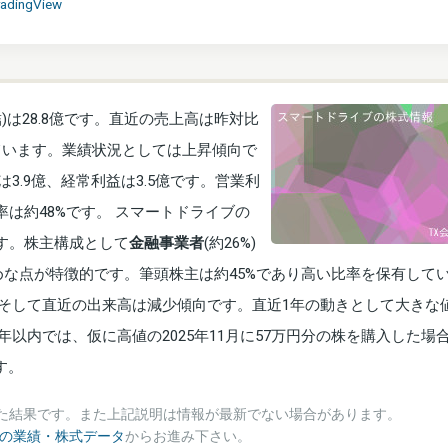
radingView
)は28.8億です。直近の売上高は昨対比
ています。業績状況としては上昇傾向で
3.9億、経常利益は3.5億です。営業利
率は約48%です。 スマートドライブの
ます。株主構成として
金融事業者
(約26%)
が多めな点が特徴的です。筆頭株主は約45%であり高い比率を保有して
そして直近の出来高は減少傾向です。直近1年の動きとして大きな
1年以内では、仮に高値の2025年11月に57万円分の株を購入した場
す。
た結果です。また上記説明は情報が最新でない場合があります。
 の業績・株式データ
からお進み下さい。