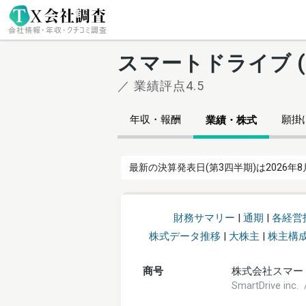
スマートドライブ (
／ 業績評点4.5
年収・報酬
願掛け
業績・株式
最新の決算発表日(第3四半期)は2026年8
財務サマリー
|
通期
|
各経営
株式データ推移
|
大株主
|
株主構
商号
株式会社スマー
SmartDrive i