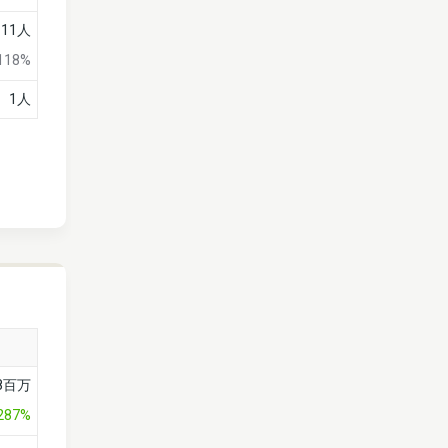
111人
118%
1人
8百万
,287%