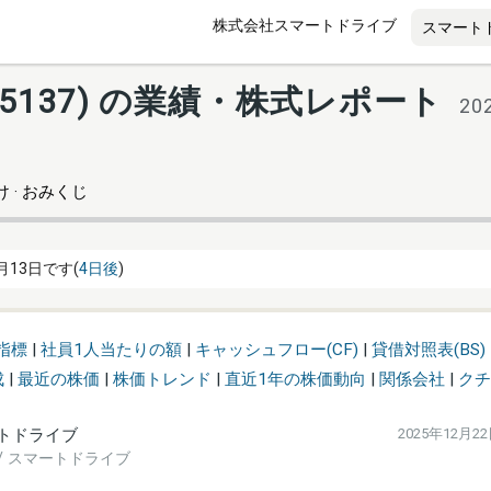
株式会社スマートドライブ
5137) の業績・株式レポート
20
 · おみくじ
月13日です(
4日後
)
指標
|
社員1人当たりの額
|
キャッシュフロー(CF)
|
貸借対照表(BS)
成
|
最近の株価
|
株価トレンド
|
直近1年の株価動向
|
関係会社
|
クチ
トドライブ
2025年12月2
nc. / スマートドライブ