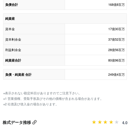
168億8百万
負債合計
純資産
資本金
17億30百万
資本剰余金
37億52百万
利益剰余金
28億56百万
80億96百万
純資産合計
249億4百万
負債・純資産 合計
※表示されない勘定科目がありますのでご注意下さい。
※1 営業債権、受取手形及びその他の債権が含まれる場合があります。
※2 社債及び借入金の場合があります。
株式データ推移
4.0