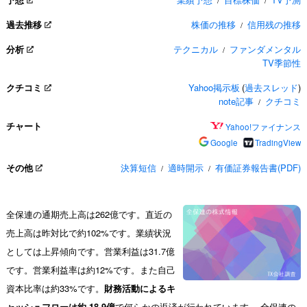
/
/
過去推移
株価の推移
信用残の推移
/
分析
テクニカル
ファンダメンタル
/
TV季節性
クチコミ
Yahoo掲示板
(
過去スレッド
)
note記事
クチコミ
/
チャート
Yahoo!ファイナンス
Google
TradingView
その他
決算短信
適時開示
有価証券報告書(PDF)
/
/
全保連の通期売上高は262億です。直近の
売上高は昨対比で約102%です。業績状況
としては上昇傾向です。営業利益は31.7億
です。営業利益率は約12%です。また自己
資本比率は約33%です。
財務活動によるキ
ャッシュフローは約-18.9億
で何らかの返済が行われています。 全保連の