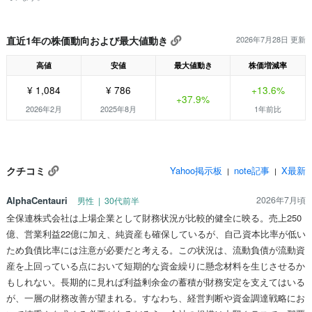
直近1年の株価動向および最大値動き
2026年7月28日 更新
高値
安値
最大値動き
株価増減率
¥ 1,084
¥ 786
+13.6%
+37.9%
2026年2月
2025年8月
1年前比
クチコミ
Yahoo掲示板
note記事
X最新
|
|
AlphaCentauri
2026年7月頃
男性 | 30代前半
全保連株式会社は上場企業として財務状況が比較的健全に映る。売上250
億、営業利益22億に加え、純資産も確保しているが、自己資本比率が低い
ため負債比率には注意が必要だと考える。この状況は、流動負債が流動資
産を上回っている点において短期的な資金繰りに懸念材料を生じさせるか
もしれない。長期的に見れば利益剰余金の蓄積が財務安定を支えてはいる
が、一層の財務改善が望まれる。すなわち、経営判断や資金調達戦略にお