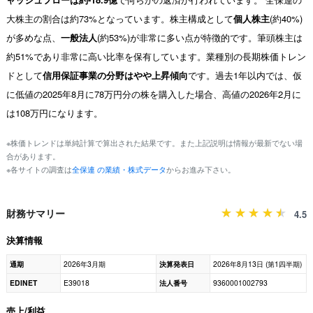
大株主の割合は約73%となっています。株主構成として
個人株主
(約40%)
が多めな点、
一般法人
(約53%)が非常に多い点が特徴的です。筆頭株主は
約51%であり非常に高い比率を保有しています。業種別の長期株価トレン
ドとして
信用保証事業の分野はやや上昇傾向
です。過去1年以内では、仮
に低値の2025年8月に78万円分の株を購入した場合、高値の2026年2月に
は108万円になります。
※株価トレンドは単純計算で算出された結果です。また上記説明は情報が最新でない場
合があります。
※各サイトの調査は
全保連 の業績・株式データ
からお進み下さい。
財務サマリー
4.5
決算情報
通期
2026年3月期
決算発表日
2026年8月13日 (第1四半期)
EDINET
E39018
法人番号
9360001002793
売上/利益