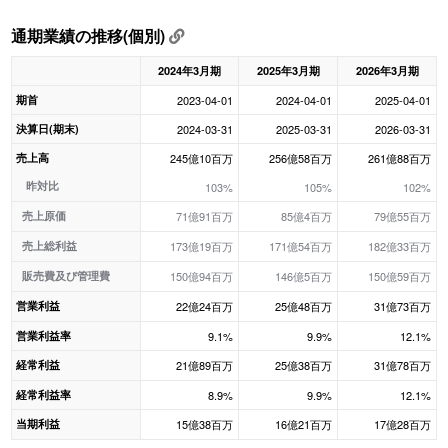
通期業績の推移(個別)
2024年3月期
2025年3月期
2026年3月期
期首
2023-04-01
2024-04-01
2025-04-01
決算日(期末)
2024-03-31
2025-03-31
2026-03-31
売上高
245億10百万
256億58百万
261億88百万
昨対比
103%
105%
102%
売上原価
71億91百万
85億4百万
79億55百万
売上総利益
173億19百万
171億54百万
182億33百万
販売費及び管理費
150億94百万
146億5百万
150億59百万
営業利益
22億24百万
25億48百万
31億73百万
営業利益率
9.1%
9.9%
12.1%
経常利益
21億89百万
25億38百万
31億78百万
経常利益率
8.9%
9.9%
12.1%
当期利益
15億38百万
16億21百万
17億28百万