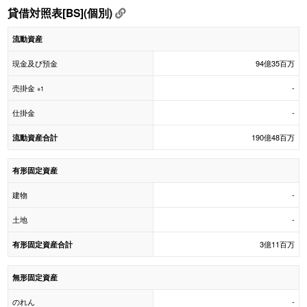
貸借対照表[BS](個別)
流動資産
現金及び預金
94億35百万
売掛金
-
※1
仕掛金
-
190億48百万
流動資産合計
有形固定資産
建物
-
土地
-
3億11百万
有形固定資産合計
無形固定資産
のれん
-