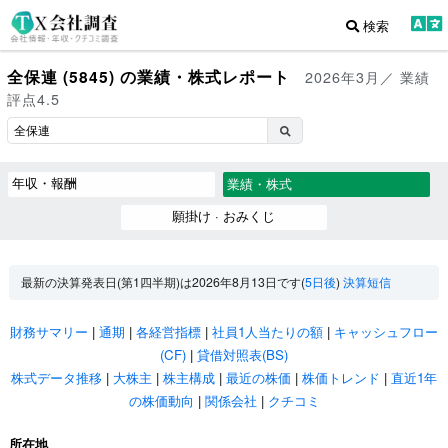
検索
全保連 (5845) の業績・株式レポート
2026年3月／ 業績
評点4.5
年収・報酬
業績・株式
願掛け · おみくじ
最新の決算発表日(第1四半期)は2026年8月13日です(
5日後
)
決算短信
財務サマリー
|
通期
|
各経営指標
|
社員1人当たりの額
|
キャッシュフロー
(CF)
|
貸借対照表(BS)
株式データ推移
|
大株主
|
株主構成
|
最近の株価
|
株価トレンド
|
直近1年
の株価動向
|
関係会社
|
クチコミ
所在地