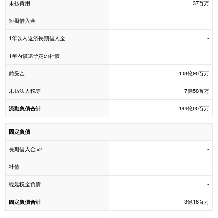
未払費用
37百万
短期借入金
-
1年以内返済長期借入金
-
1年内償還予定の社債
-
前受金
108億90百万
未払法人税等
7億58百万
164億90百万
流動負債合計
固定負債
長期借入金
-
※2
社債
-
繰延税金負債
-
3億18百万
固定負債合計