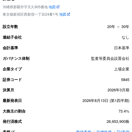
沖縄県那覇市字天久905番地
地図
東京都新宿区西新宿一丁目24番1号
地図
設立年数
20年 ～ 30年
連結子会社
なし
会計基準
日本基準
ガバナンス体制
監査等委員会設置会社
企業タイプ
上場企業
証券コード
5845
決算月
2026年3月期
最新発表日
2026年8月13日 (第1四半期)
大株主の割合
73.4%
発行済株式
26,653,900株
予想
業績予想
目標株価
TV予測