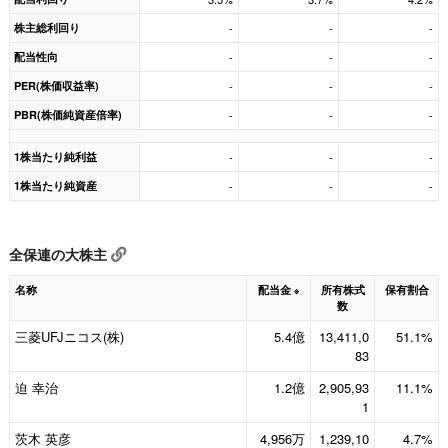
株主総利回り
-
-
-
配当性向
-
-
-
PER(株価収益率)
-
-
-
PBR(株価純資産倍率)
-
-
-
1株当たり純利益
-
-
-
1株当たり純資産
-
-
-
全保連の大株主
名称
配当金
所有株式
保有割合
※
数
三菱UFJニコス(株)
5.4億
13,411,0
51.1%
83
迫 幸治
1.2億
2,905,93
11.1%
1
茨木 英彦
4,956万
1,239,10
4.7%