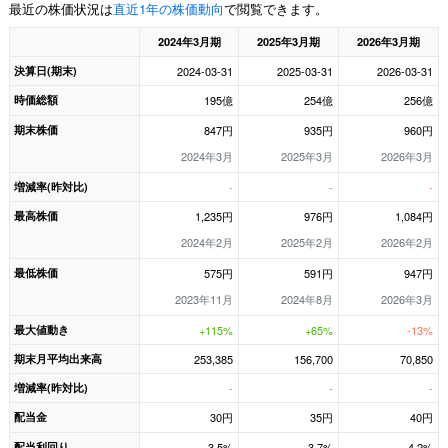
最近の株価状況は
直近1年の株価動向
で閲覧できます。
2024年3月期
2025年3月期
2026年3月期
決算日(期末)
2024-03-31
2025-03-31
2026-03-31
時価総額
195億
254億
256億
期末株価
847円
935円
960円
2024年3月
2025年3月
2026年3月
増減率(昨対比)
-
-
-
最高株価
1,235円
976円
1,084円
2024年2月
2025年2月
2026年2月
最低株価
575円
591円
947円
2023年11月
2024年8月
2026年3月
最大値動き
+115%
+65%
-13%
期末月平均出来高
253,385
156,700
70,850
増減率(昨対比)
-
-
-
配当金
30円
35円
40円
配当利回り
3.5%
3.7%
4.2%