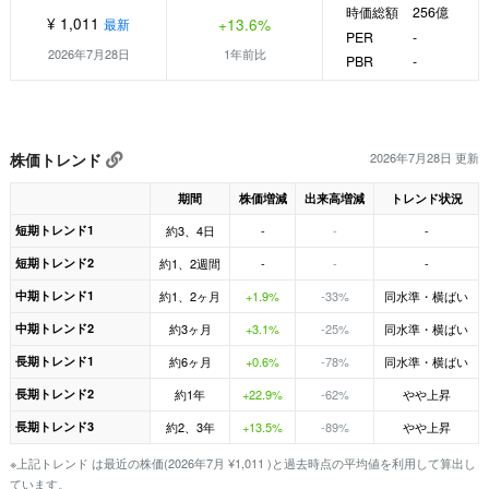
時価総額
256億
¥ 1,011
+13.6%
最新
PER
-
2026年7月28日
1年前比
PBR
-
株価トレンド
2026年7月28日 更新
期間
株価増減
出来高増減
トレンド状況
短期トレンド1
約3、4日
-
-
-
短期トレンド2
約1、2週間
-
-
-
中期トレンド1
約1、2ヶ月
+1.9%
-33%
同水準・横ばい
中期トレンド2
約3ヶ月
+3.1%
-25%
同水準・横ばい
長期トレンド1
約6ヶ月
+0.6%
-78%
同水準・横ばい
長期トレンド2
約1年
+22.9%
-62%
やや上昇
長期トレンド3
約2、3年
+13.5%
-89%
やや上昇
※上記トレンド は最近の株価(2026年7月 ¥1,011 )と過去時点の平均値を利用して算出し
ています。