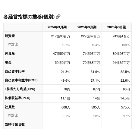
各経営指標の推移(個別)
2024年3月期
2025年3月期
2026年3月期
総資産
217億93百万
227億62百万
249億4百万
昨対比
107%
104%
109%
純資産
47億59百万
71億93百万
80億96百万
現金
52億2百万
72億68百万
94億35百万
自己資本比率
21.8%
31.6%
32.5%
自己資本利益率(ROE)
49.6%
27.1%
22.6%
1株当たり利益(EPS)
76円
67円
66円
株価収益率(PER)
11.1倍
14倍
14.5倍
社員数
608人
595人
575人
昨対比
97%
98%
97%
臨時従業員数
-
-
-