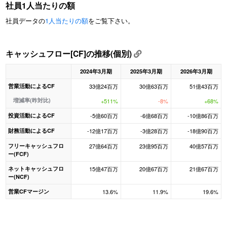
社員1人当たりの額
社員データの
1人当たりの額
をご覧下さい。
キャッシュフロー[CF]の推移(個別)
2024年3月期
2025年3月期
2026年3月期
営業活動によるCF
33億24百万
30億63百万
51億43百万
増減率(昨対比)
+511%
-8%
+68%
投資活動によるCF
-5億60百万
-6億68百万
-10億86百万
財務活動によるCF
-12億17百万
-3億28百万
-18億90百万
フリーキャッシュフロ
27億64百万
23億95百万
40億57百万
ー(FCF)
ネットキャッシュフロ
15億47百万
20億67百万
21億67百万
ー(NCF)
営業CFマージン
13.6%
11.9%
19.6%