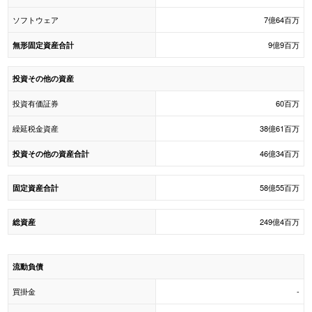
ソフトウェア
7億64百万
9億9百万
無形固定資産合計
投資その他の資産
投資有価証券
60百万
繰延税金資産
38億61百万
46億34百万
投資その他の資産合計
58億55百万
固定資産合計
249億4百万
総資産
流動負債
買掛金
-