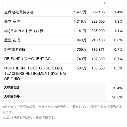
0
全保連社員持株会
1,477万
369,185
1.4%
藤本 竜也
1,316万
329,000
1.3%
(株)日本カストディ銀行
1,141万
285,200
1.1%
豊里 友成
840万
210,100
0.8%
野村證券(株)
759万
189,871
0.7%
RE FUND 107ーCLIENT AC
749万
187,300
0.7%
NORTHERN TRUST CO.RE STATE
534万
133,500
0.5%
TEACHERS RETIREMENT SYSTEM
OF OHIO
大株主合計
73.4%
大株主以外
26.6%
※配当金は「所有株式数 * 一株当たりの配当金」で算出しており実態と異なる場合があ
ります。
※上記は決算日時点の大株主情報です。