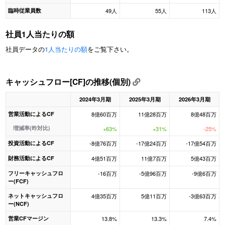
臨時従業員数
49人
55人
113人
社員1人当たりの額
社員データの
1人当たりの額
をご覧下さい。
キャッシュフロー[CF]の推移(個別)
2024年3月期
2025年3月期
2026年3月期
営業活動によるCF
8億60百万
11億28百万
8億48百万
増減率(昨対比)
+63%
+31%
-25%
投資活動によるCF
-8億76百万
-17億24百万
-17億54百万
財務活動によるCF
4億51百万
11億7百万
5億43百万
フリーキャッシュフロ
-16百万
-5億96百万
-9億6百万
ー(FCF)
ネットキャッシュフロ
4億35百万
5億11百万
-3億63百万
ー(NCF)
営業CFマージン
13.8%
13.3%
7.4%