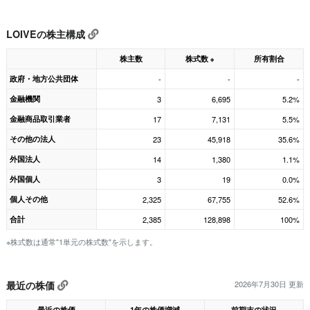
LOIVEの株主構成
株主数
株式数
所有割合
※
政府・地方公共団体
-
-
-
金融機関
3
6,695
5.2%
金融商品取引業者
17
7,131
5.5%
その他の法人
23
45,918
35.6%
外国法人
14
1,380
1.1%
外国個人
3
19
0.0%
個人その他
2,325
67,755
52.6%
合計
2,385
128,898
100%
※株式数は通常"1単元の株式数"を示します。
最近の株価
2026年7月30日 更新
最近の株価
1年の株価増減
前期末の状況