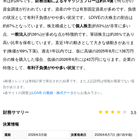
率は約26%です。
財務活動によるキャッシュフローは約5.4億
で何らかの
資金調達が行われています。資産の中では有形固定資産が多めです。負債
の状況として有利子負債がやや多い状況です。 LOIVEの大株主の割合は
約87%となっています。株主構成として
個人株主
(約53%)が非常に多い
点、
一般法人
(約36%)が多めな点が特徴的です。筆頭株主は約35%であり
高い比率を保有しています。直近1年の動きとして大きな値動きがありま
す(株価が69%下落)。過去1年以内では、仮に高値の2025年8月に138万円
分の株を購入した場合、低値の2026年6月には43万円になります。企業の
特徴として、
有利子負債がやや多い状況
です。
※株価トレンドは単純計算で算出された結果です。また上記説明は情報が最新でない場
合があります。
※各サイトの調査は
LOIVE の業績・株式データ
からお進み下さい。
財務サマリー
3.5
決算情報
通期
2026年3月期
決算発表日
2026年8月7日 (第1四半期)