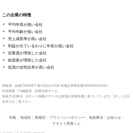
この企業の特徴
平均年収が低い会社
平均年齢が低い会社
売上成長率が高い会社
利益が出ているわりに年収が低い会社
従業員が増加した会社
総資産が増加した会社
役員の女性比率が高い会社
情報源 : 金融庁EDINET 株式会社LOIVE 有価証券報告書(2026年6月23日)
内容精査 : TX編集部、財務分析チーム
免責/注意事項 : 当サイト掲載のデータは有価証券報告書に基づいています。詳しくは
免
責事項
をご覧下さい。
特集
地域別
業種別
プライバシーポリシー
免責事項
お知らせ
|
|
|
|
|
|
テキスト変換くん
Copyright© TX All Rights Reserved.