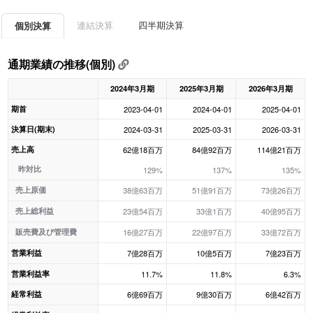
連結決算
四半期決算
個別決算
通期業績の推移(個別)
2024年3月期
2025年3月期
2026年3月期
期首
2023-04-01
2024-04-01
2025-04-01
決算日(期末)
2024-03-31
2025-03-31
2026-03-31
売上高
62億18百万
84億92百万
114億21百万
昨対比
129%
137%
135%
売上原価
38億63百万
51億91百万
73億26百万
売上総利益
23億54百万
33億1百万
40億95百万
販売費及び管理費
16億27百万
22億97百万
33億72百万
営業利益
7億28百万
10億5百万
7億23百万
営業利益率
11.7%
11.8%
6.3%
経常利益
6億69百万
9億30百万
6億42百万