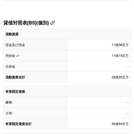
貸借対照表[BS](個別)
流動資産
現金及び預金
11億58百万
売掛金
11億14百万
※1
仕掛金
-
29億35百万
流動資産合計
有形固定資産
建物
-
土地
-
46億94百万
有形固定資産合計