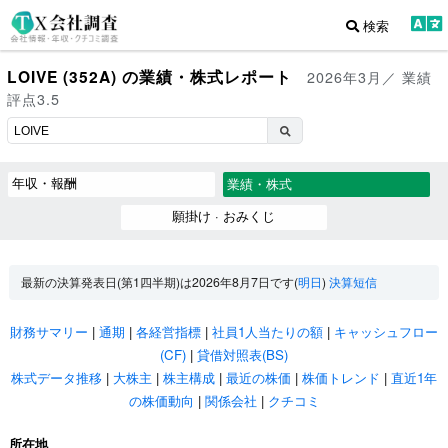
検索
LOIVE (352A) の業績・株式レポート
2026年3月／ 業績
評点3.5
年収・報酬
業績・株式
願掛け · おみくじ
最新の決算発表日(第1四半期)は2026年8月7日です(
明日
)
決算短信
財務サマリー
|
通期
|
各経営指標
|
社員1人当たりの額
|
キャッシュフロー
(CF)
|
貸借対照表(BS)
株式データ推移
|
大株主
|
株主構成
|
最近の株価
|
株価トレンド
|
直近1年
の株価動向
|
関係会社
|
クチコミ
所在地