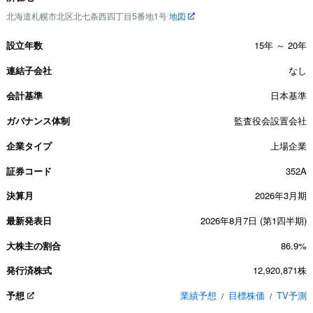
北海道札幌市北区北七条西四丁目5番地1号
地図
設立年数
15年 ～ 20年
連結子会社
なし
会計基準
日本基準
ガバナンス体制
監査役会設置会社
企業タイプ
上場企業
証券コード
352A
決算月
2026年3月期
最新発表日
2026年8月7日 (第1四半期)
大株主の割合
86.9%
発行済株式
12,920,871株
予想
業績予想
目標株価
TV予測
/
/