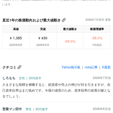
います。
直近1年の株価動向および最大値動き
2026年7月30日 更新
高値
安値
最大値動き
株価増減率
¥ 1,385
¥ 430
-58.0%
-69.0%
2025年8月
2026年6月
1年前比
クチコミ
Yahoo掲示板
note記事
X最新
|
|
しろもち
2026年7月頃
女性 | 20代前半
さまざまな指標を俯瞰すると、総資産や売上の伸びが目を引きますが、自
己資本比率はまだ低めです。今後の成長のため、資本効率の改善が鍵とな
るでしょう。
営業マン田中
2026年6月頃
男性 | 30代後半