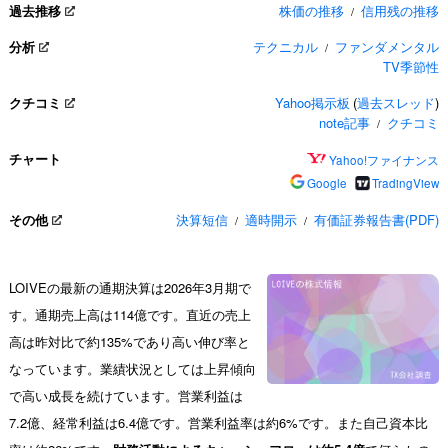
過去推移
株価の推移
信用残の推移
/
分析
テクニカル
ファンダメンタル
/
TV季節性
クチコミ
Yahoo掲示板
(
過去スレッド
)
note記事
クチコミ
/
チャート
Yahoo!ファイナンス
Google
TradingView
その他
決算短信
適時開示
有価証券報告書(PDF)
/
/
LOIVEの最新の通期決算は2026年3月期で
す。通期売上高は114億です。直近の売上
高は昨対比で約135%であり高い伸び率と
なっています。業績状況としては上昇傾向
で高い成長を続けています。営業利益は
7.2億、経常利益は6.4億です。営業利益率は約6%です。また自己資本比