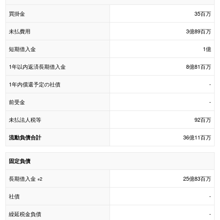
買掛金
35百万
未払費用
3億89百万
短期借入金
1億
1年以内返済長期借入金
8億81百万
1年内償還予定の社債
-
前受金
-
未払法人税等
92百万
36億11百万
流動負債合計
固定負債
長期借入金
25億83百万
※2
社債
-
繰延税金負債
-