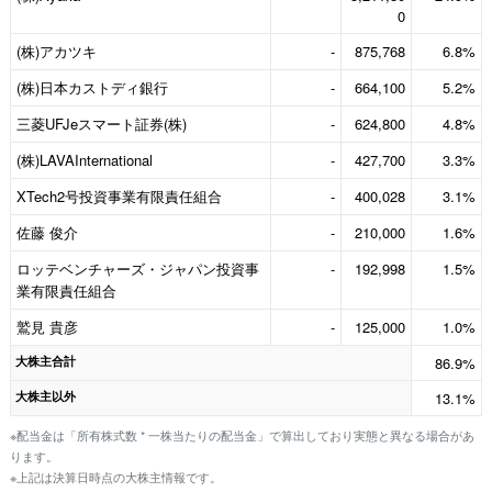
0
(株)アカツキ
-
875,768
6.8%
(株)日本カストディ銀行
-
664,100
5.2%
三菱UFJeスマート証券(株)
-
624,800
4.8%
(株)LAVAInternational
-
427,700
3.3%
XTech2号投資事業有限責任組合
-
400,028
3.1%
佐藤 俊介
-
210,000
1.6%
ロッテベンチャーズ・ジャパン投資事
-
192,998
1.5%
業有限責任組合
鷲見 貴彦
-
125,000
1.0%
大株主合計
86.9%
大株主以外
13.1%
※配当金は「所有株式数 * 一株当たりの配当金」で算出しており実態と異なる場合があ
ります。
※上記は決算日時点の大株主情報です。