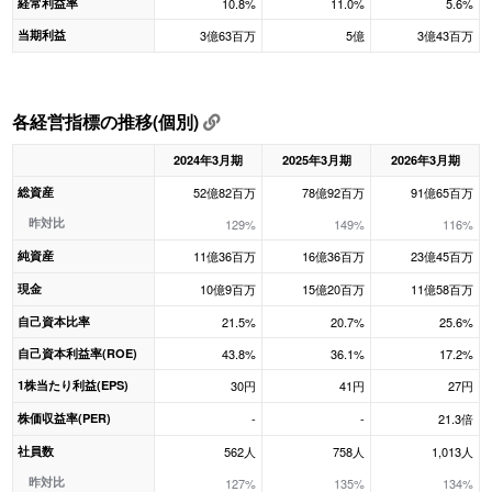
経常利益率
10.8%
11.0%
5.6%
当期利益
3億63百万
5億
3億43百万
各経営指標の推移(個別)
2024年3月期
2025年3月期
2026年3月期
総資産
52億82百万
78億92百万
91億65百万
昨対比
129%
149%
116%
純資産
11億36百万
16億36百万
23億45百万
現金
10億9百万
15億20百万
11億58百万
自己資本比率
21.5%
20.7%
25.6%
自己資本利益率(ROE)
43.8%
36.1%
17.2%
1株当たり利益(EPS)
30円
41円
27円
株価収益率(PER)
-
-
21.3倍
社員数
562人
758人
1,013人
昨対比
127%
135%
134%