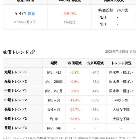
時価総額
74.1億
¥ 471
-58.0%
最新
PER
-
2026年7月30日
1年前比
PBR
-
株価トレンド
2026年7月30日 更新
期間
株価増減
出来高増減
トレンド状況
短期トレンド1
約3、4日
+3.9%
+91%
同水準・横ばい
短期トレンド2
約1、2週間
-0.6%
+38%
同水準・横ばい
中期トレンド1
約1、2ヶ月
-3.6%
-44%
同水準・横ばい
中期トレンド2
約3ヶ月
-13.4%
-85%
やや下降
長期トレンド1
約6ヶ月
-54.7%
-86%
大幅な下降
長期トレンド2
約1年
-63.8%
-91%
大幅な下降
長期トレンド3
約2、3年
-
-
-
※上記トレンド は最近の株価(2026年7月 ¥471 )と過去時点の平均値を利用して算出して