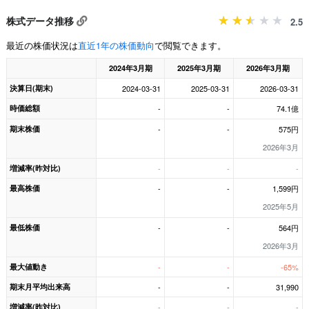
株式データ推移
2.5
最近の株価状況は
直近1年の株価動向
で閲覧できます。
2024年3月期
2025年3月期
2026年3月期
決算日(期末)
2024-03-31
2025-03-31
2026-03-31
時価総額
-
-
74.1億
期末株価
-
-
575円
2026年3月
増減率(昨対比)
-
-
-
最高株価
-
-
1,599円
2025年5月
最低株価
-
-
564円
2026年3月
最大値動き
-
-
-65%
期末月平均出来高
-
-
31,990
増減率(昨対比)
-
-
-