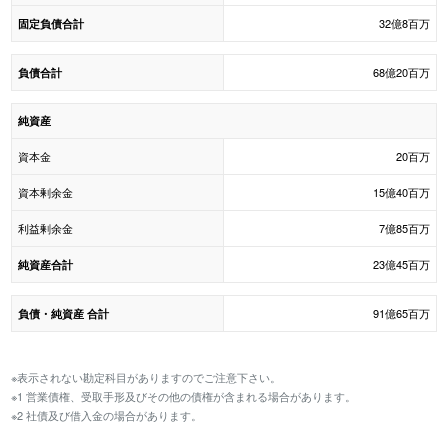
32億8百万
固定負債合計
68億20百万
負債合計
純資産
資本金
20百万
資本剰余金
15億40百万
利益剰余金
7億85百万
23億45百万
純資産合計
91億65百万
負債・純資産 合計
※表示されない勘定科目がありますのでご注意下さい。
※1 営業債権、受取手形及びその他の債権が含まれる場合があります。
※2 社債及び借入金の場合があります。