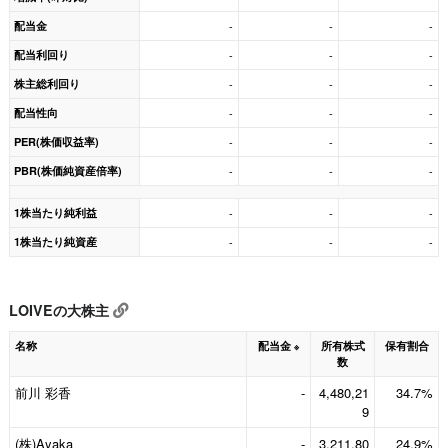
配当金
-
-
-
配当利回り
-
-
-
株主総利回り
-
-
-
配当性向
-
-
-
PER(株価収益率)
-
-
-
PBR(株価純資産倍率)
-
-
-
1株当たり純利益
-
-
-
1株当たり純資産
-
-
-
LOIVEの大株主
名称
配当金
所有株式
保有割合
※
数
前川 彩香
-
4,480,21
34.7%
9
(株)Ayaka
-
3,211,80
24.9%