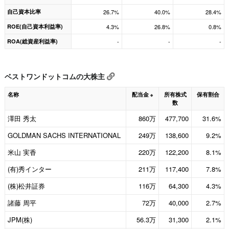
自己資本比率
26.7%
40.0%
28.4%
ROE(自己資本利益率)
4.3%
26.8%
0.8%
ROA(総資産利益率)
-
-
-
ベストワンドットコムの大株主
名称
配当金
所有株式
保有割合
※
数
澤田 秀太
860万
477,700
31.6%
GOLDMAN SACHS INTERNATIONAL
249万
138,600
9.2%
米山 実香
220万
122,200
8.1%
(有)秀インター
211万
117,400
7.8%
(株)松井証券
116万
64,300
4.3%
諸藤 周平
72万
40,000
2.7%
JPM(株)
56.3万
31,300
2.1%