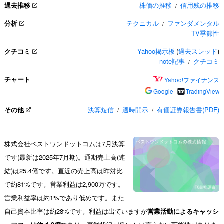
過去推移
株価の推移
信用残の推移
/
分析
テクニカル
ファンダメンタル
/
TV季節性
クチコミ
Yahoo掲示板
(
過去スレッド
)
note記事
クチコミ
/
チャート
Yahoo!ファイナンス
Google
TradingView
その他
決算短信
適時開示
有価証券報告書(PDF)
/
/
株式会社ベストワンドットコムは7月決算
です(最新は2025年7月期)。通期売上高(連
結)は25.4億です。直近の売上高は昨対比
で約81%です。営業利益は2,900万です。
営業利益率は約1%であり低めです。また
自己資本比率は約28%です。利益は出ていますが
営業活動によるキャッシ