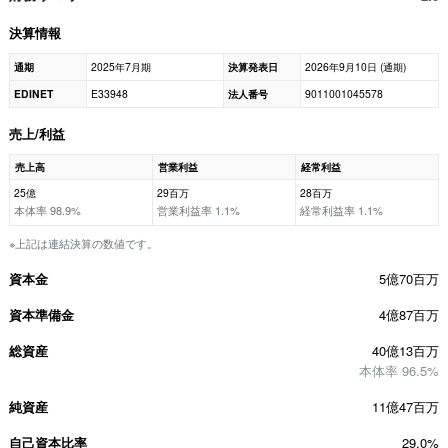
決算情報
通期
2025年7月期
決算発表日
2026年9月10日 (通期)
EDINET
E33948
法人番号
9011001045578
売上/利益
売上高
営業利益
経常利益
25億
29百万
28百万
本体率 98.9%
営業利益率 1.1%
経常利益率 1.1%
※上記は連結決算の数値です。
資本金
5億70百万
資本準備金
4億87百万
総資産
40億13百万
本体率 96.5%
純資産
11億47百万
自己資本比率
29.0%