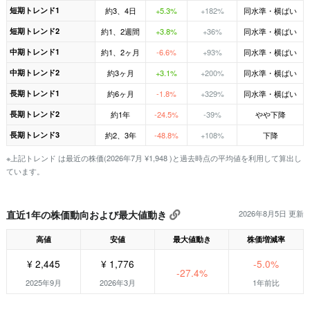
短期トレンド1
約3、4日
+5.3%
+182%
同水準・横ばい
短期トレンド2
約1、2週間
+3.8%
+36%
同水準・横ばい
中期トレンド1
約1、2ヶ月
-6.6%
+93%
同水準・横ばい
中期トレンド2
約3ヶ月
+3.1%
+200%
同水準・横ばい
長期トレンド1
約6ヶ月
-1.8%
+329%
同水準・横ばい
長期トレンド2
約1年
-24.5%
-39%
やや下降
長期トレンド3
約2、3年
-48.8%
+108%
下降
※上記トレンド は最近の株価(2026年7月 ¥1,948 )と過去時点の平均値を利用して算出し
ています。
直近1年の株価動向および最大値動き
2026年8月5日 更新
高値
安値
最大値動き
株価増減率
¥ 2,445
¥ 1,776
-5.0%
-27.4%
2025年9月
2026年3月
1年前比