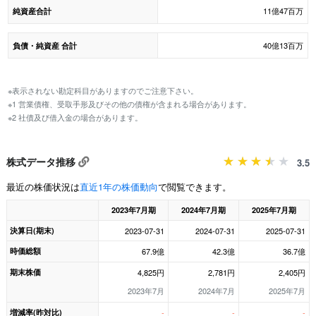
11億47百万
純資産合計
40億13百万
負債・純資産 合計
※表示されない勘定科目がありますのでご注意下さい。
※1 営業債権、受取手形及びその他の債権が含まれる場合があります。
※2 社債及び借入金の場合があります。
株式データ推移
3.5
最近の株価状況は
直近1年の株価動向
で閲覧できます。
2023年7月期
2024年7月期
2025年7月期
決算日(期末)
2023-07-31
2024-07-31
2025-07-31
時価総額
67.9億
42.3億
36.7億
期末株価
4,825円
2,781円
2,405円
2023年7月
2024年7月
2025年7月
増減率(昨対比)
-
-
-