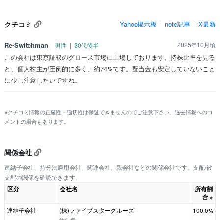
クチコミ
Yahoo掲示板
note記事
X最新
|
|
Re-Switchman
2025年10月頃
男性 | 30代後半
この会社は東京証取のグロース市場に上場しております。持株比率を見る
と、個人株主が圧倒的に多く、約74%です。配当金も安定していないこと
に少し注意したいですね。
※クチコミ情報の正確性・適切性は保証できませんのでご注意下さい。過去情報へのコ
メントの場合もあります。
関係会社
連結子会社、持分法適用会社、関連会社、親会社などの関係会社です。支配/被
支配の関係を確認できます。
区分
会社名
所有割
合
※
連結子会社
(株)ファイブスタークルーズ
100.0%