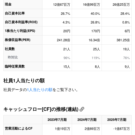
現金
12億67百万
16億99百万
26億25百万
自己資本比率
26.7%
40.0%
28.4%
自己資本利益率(ROE)
4.3%
26.8%
0.8%
1株当たり利益(EPS)
20円
170円
6円
株価収益率(PER)
241.28倍
16.34倍
381.25倍
社員数
21人
25人
19人
昨対比
96%
119%
76%
臨時従業員数
15人
8人
9人
社員1人当たりの額
社員データの
1人当たりの額
をご覧下さい。
キャッシュフロー[CF]の推移(連結)
2023年7月期
2024年7月期
2025年7月期
営業活動によるCF
1億19百万
2億89百万
-1億87百万