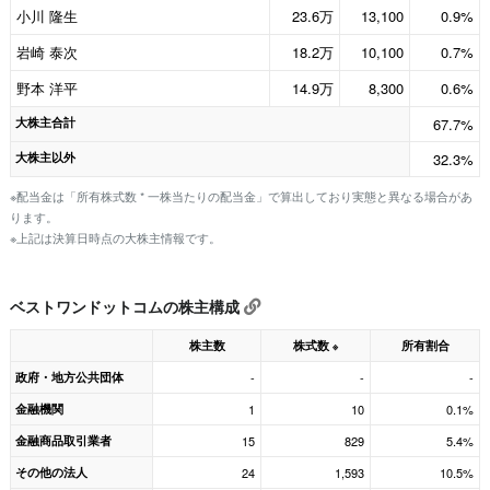
小川 隆生
23.6万
13,100
0.9%
岩崎 泰次
18.2万
10,100
0.7%
野本 洋平
14.9万
8,300
0.6%
大株主合計
67.7%
大株主以外
32.3%
※配当金は「所有株式数 * 一株当たりの配当金」で算出しており実態と異なる場合があ
ります。
※上記は決算日時点の大株主情報です。
ベストワンドットコムの株主構成
株主数
株式数
所有割合
※
政府・地方公共団体
-
-
-
金融機関
1
10
0.1%
金融商品取引業者
15
829
5.4%
その他の法人
24
1,593
10.5%