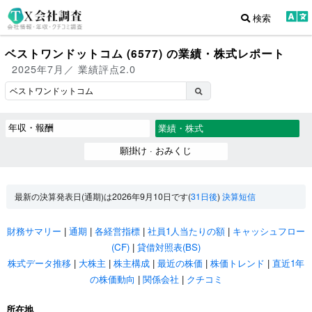
検索
ベストワンドットコム (6577) の業績・株式レポート
2025年7月／ 業績評点2.0
年収・報酬
業績・株式
願掛け · おみくじ
最新の決算発表日(通期)は2026年9月10日です(
31日後
)
決算短信
財務サマリー
|
通期
|
各経営指標
|
社員1人当たりの額
|
キャッシュフロー
(CF)
|
貸借対照表(BS)
株式データ推移
|
大株主
|
株主構成
|
最近の株価
|
株価トレンド
|
直近1年
の株価動向
|
関係会社
|
クチコミ
所在地