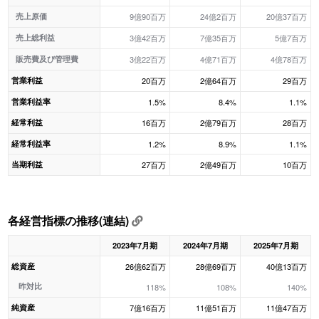
売上原価
9億90百万
24億2百万
20億37百万
売上総利益
3億42百万
7億35百万
5億7百万
販売費及び管理費
3億22百万
4億71百万
4億78百万
営業利益
20百万
2億64百万
29百万
営業利益率
1.5%
8.4%
1.1%
経常利益
16百万
2億79百万
28百万
経常利益率
1.2%
8.9%
1.1%
当期利益
27百万
2億49百万
10百万
各経営指標の推移(連結)
2023年7月期
2024年7月期
2025年7月期
総資産
26億62百万
28億69百万
40億13百万
昨対比
118%
108%
140%
純資産
7億16百万
11億51百万
11億47百万