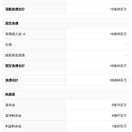
12億26百万
流動負債合計
固定負債
長期借入金
16億29百万
※2
社債
-
繰延税金負債
-
16億40百万
固定負債合計
28億66百万
負債合計
純資産
資本金
5億70百万
資本剰余金
4億87百万
利益剰余金
1億20百万