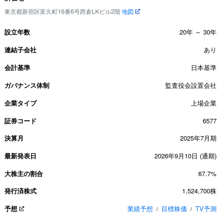
東京都新宿区富久町16番6号西倉LKビル2階
地図
設立年数
20年 ～ 30年
連結子会社
あり
会計基準
日本基準
ガバナンス体制
監査役会設置会社
企業タイプ
上場企業
証券コード
6577
決算月
2025年7月期
最新発表日
2026年9月10日 (通期)
大株主の割合
67.7%
発行済株式
1,524,700株
予想
業績予想
目標株価
TV予測
/
/