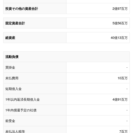
2億97百万
投資その他の資産合計
5億56百万
固定資産合計
40億13百万
総資産
流動負債
買掛金
-
未払費用
10百万
短期借入金
-
1年以内返済長期借入金
4億91百万
1年内償還予定の社債
-
前受金
-
未払法人税等
7百万