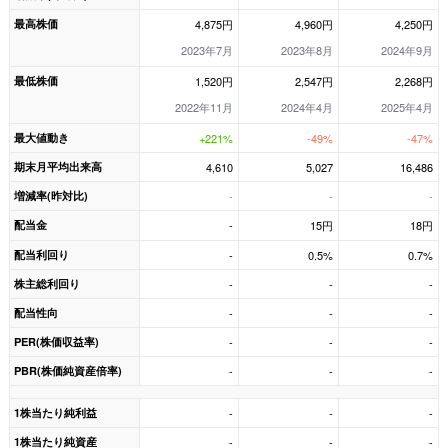
最高株価
4,875円
4,960円
4,250円
2023年7月
2023年8月
2024年9月
最低株価
1,520円
2,547円
2,268円
2022年11月
2024年4月
2025年4月
最大値動き
+221%
-49%
-47%
期末月平均出来高
4,610
5,027
16,486
増減率(昨対比)
-
-
-
配当金
-
15円
18円
配当利回り
-
0.5%
0.7%
株主総利回り
-
-
-
配当性向
-
-
-
PER(株価収益率)
-
-
-
PBR(株価純資産倍率)
-
-
-
1株当たり純利益
-
-
-
1株当たり純資産
-
-
-