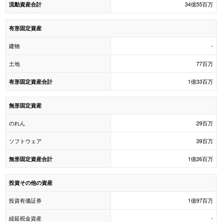
34億55百万
流動資産合計
有形固定資産
建物
-
土地
77百万
1億33百万
有形固定資産合計
無形固定資産
のれん
29百万
ソフトウェア
39百万
1億26百万
無形固定資産合計
投資その他の資産
投資有価証券
1億97百万
繰延税金資産
-