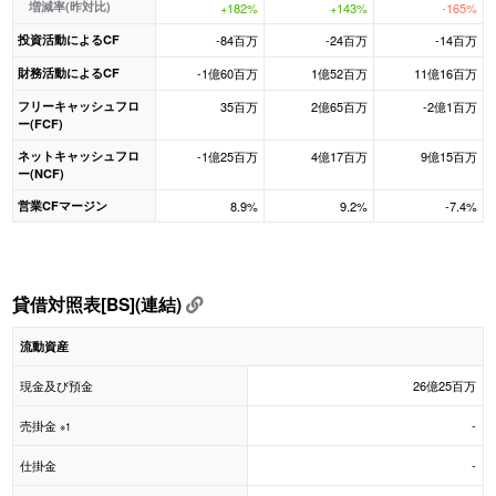
増減率(昨対比)
+182%
+143%
-165%
投資活動によるCF
-84百万
-24百万
-14百万
財務活動によるCF
-1億60百万
1億52百万
11億16百万
フリーキャッシュフロ
35百万
2億65百万
-2億1百万
ー(FCF)
ネットキャッシュフロ
-1億25百万
4億17百万
9億15百万
ー(NCF)
営業CFマージン
8.9%
9.2%
-7.4%
貸借対照表[BS](連結)
流動資産
現金及び預金
26億25百万
売掛金
-
※1
仕掛金
-