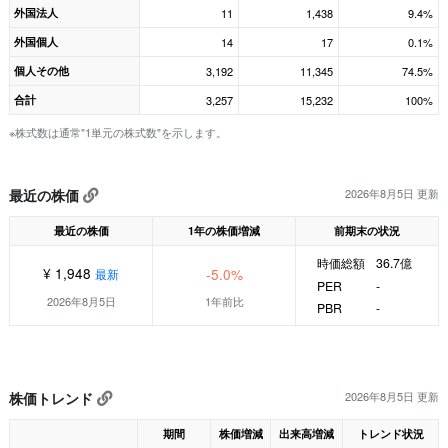
外国法人
11
1,438
9.4%
外国個人
14
17
0.1%
個人その他
3,192
11,345
74.5%
合計
3,257
15,232
100%
※株式数は通常"1単元の株式数"を示します。
最近の株価
2026年8月5日 更新
最近の株価
1年の株価増減
前期末の状況
時価総額
36.7億
¥ 1,948
-5.0%
最新
PER
-
2026年8月5日
1年前比
PBR
-
株価トレンド
2026年8月5日 更新
期間
株価増減
出来高増減
トレンド状況