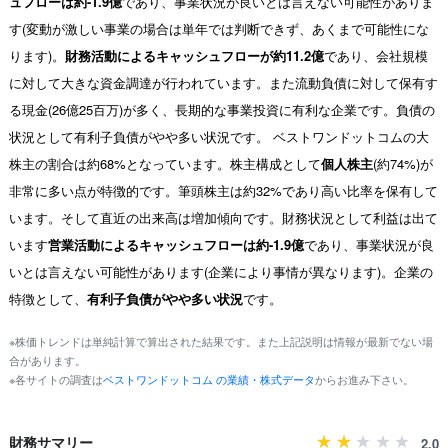
ュフローは約-1.9億
であり、事業状況が良いとは言えない可能性がありま
す(変動が激しい事業の場合は単年では判断できず、あくまで可能性にな
ります)。
財務活動によるキャッシュフローが約11.2億
であり、会社規模
に対して大きな資金調達が行われています。また流動負債に対して保有す
る現金(26億25百万)が多く、長期的な事業投資に有利な企業です。負債の
状況として有利子負債がやや多い状況です。 ベストワンドットコムの大
株主の割合は約68%となっています。株主構成として
個人株主
(約74%)が
非常に多い点が特徴的です。筆頭株主は約32%であり高い比率を保有して
います。そして直近の出来高は増加傾向です。財務状況として利益は出て
います
営業活動によるキャッシュフローは約-1.9億
であり、事業状況が良
いとは言えない可能性があります(企業により事情が異なります)。企業の
特徴として、
有利子負債がやや多い状況
です。
※株価トレンドは単純計算で算出された結果です。また上記説明は情報が最新でない場
合があります。
※各サイトの調査は
ベストワンドットコム の業績・株式データ
からお進み下さい。
財務サマリー
2.0