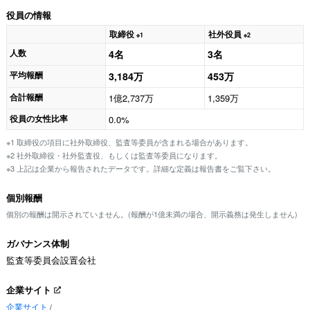
役員の情報
取締役
社外役員
※1
※2
人数
4名
3名
平均報酬
3,184万
453万
合計報酬
1億2,737万
1,359万
役員の女性比率
0.0%
※1 取締役の項目に社外取締役、監査等委員が含まれる場合があります。
※2 社外取締役・社外監査役、もしくは監査等委員になります。
※3 上記は企業から報告されたデータです。詳細な定義は報告書をご覧下さい。
個別報酬
個別の報酬は開示されていません。(報酬が1億未満の場合、開示義務は発生しません)
ガバナンス体制
監査等委員会設置会社
企業サイト
企業サイト
/