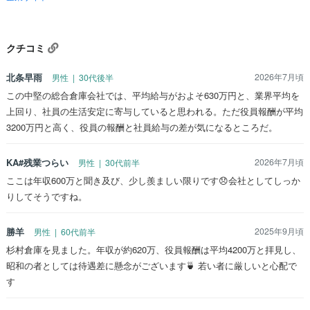
クチコミ
北条早雨
2026年7月頃
男性 | 30代後半
この中堅の総合倉庫会社では、平均給与がおよそ630万円と、業界平均を
上回り、社員の生活安定に寄与していると思われる。ただ役員報酬が平均
3200万円と高く、役員の報酬と社員給与の差が気になるところだ。
KA#残業つらい
2026年7月頃
男性 | 30代前半
ここは年収600万と聞き及び、少し羨ましい限りです😞会社としてしっか
りしてそうですね。
勝羊
2025年9月頃
男性 | 60代前半
杉村倉庫を見ました。年収が約620万、役員報酬は平均4200万と拝見し、
昭和の者としては待遇差に懸念がございます🍵 若い者に厳しいと心配で
す