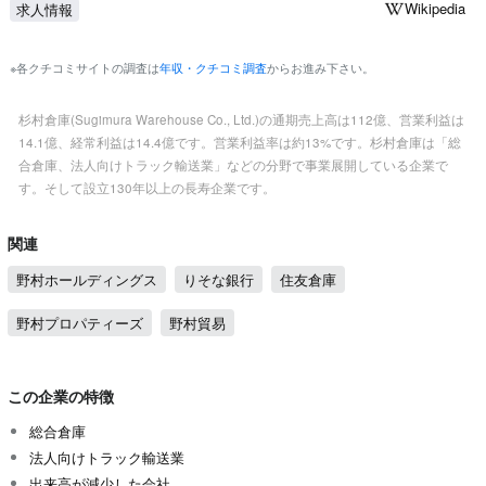
Wikipedia
求人情報
※各クチコミサイトの調査は
年収・クチコミ調査
からお進み下さい。
杉村倉庫(Sugimura Warehouse Co., Ltd.)の通期売上高は112億、営業利益は
14.1億、経常利益は14.4億です。営業利益率は約13%です。杉村倉庫は「総
合倉庫、法人向けトラック輸送業」などの分野で事業展開している企業で
す。そして設立130年以上の長寿企業です。
関連
野村ホールディングス
りそな銀行
住友倉庫
野村プロパティーズ
野村貿易
この企業の特徴
総合倉庫
法人向けトラック輸送業
出来高が減少した会社