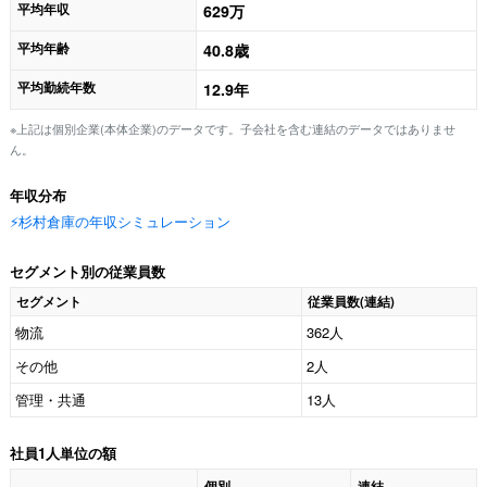
平均年収
629万
平均年齢
40.8歳
平均勤続年数
12.9年
※上記は個別企業(本体企業)のデータです。子会社を含む連結のデータではありませ
ん。
年収分布
⚡️杉村倉庫の年収シミュレーション
セグメント別の従業員数
セグメント
従業員数(連結)
物流
362人
その他
2人
管理・共通
13人
社員1人単位の額
個別
連結