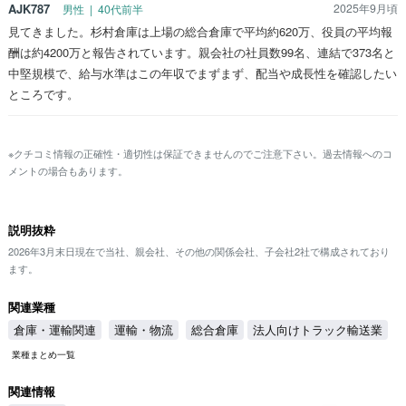
AJK787
2025年9月頃
男性 | 40代前半
見てきました。杉村倉庫は上場の総合倉庫で平均約620万、役員の平均報
酬は約4200万と報告されています。親会社の社員数99名、連結で373名と
中堅規模で、給与水準はこの年収でまずまず、配当や成長性を確認したい
ところです。
※クチコミ情報の正確性・適切性は保証できませんのでご注意下さい。過去情報へのコ
メントの場合もあります。
説明抜粋
2026年3月末日現在で当社、親会社、その他の関係会社、子会社2社で構成されており
ます。
関連業種
倉庫・運輸関連
運輸・物流
総合倉庫
法人向けトラック輸送業
業種まとめ一覧
関連情報