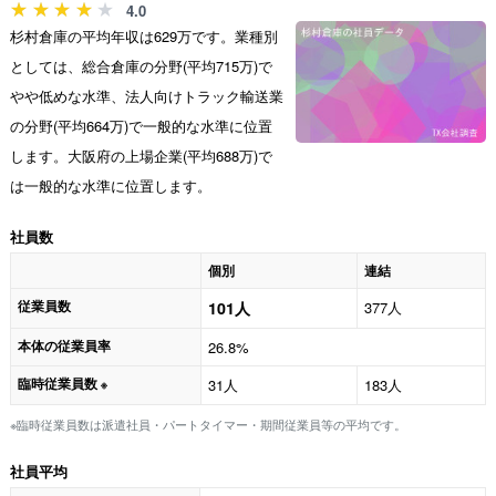
4.0
杉村倉庫の平均年収は629万です。業種別
としては、総合倉庫の分野(平均715万)で
やや低めな水準、法人向けトラック輸送業
の分野(平均664万)で一般的な水準に位置
します。大阪府の上場企業(平均688万)で
は一般的な水準に位置します。
社員数
個別
連結
従業員数
101人
377人
本体の従業員率
26.8%
臨時従業員数
31人
183人
※
※臨時従業員数は派遣社員・パートタイマー・期間従業員等の平均です。
社員平均