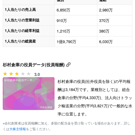
1人当たりの売上高
6,850万
2,980万
1人当たりの営業利益
910万
370万
1人当たりの経常利益
1,210万
380万
1人当たりの総資産
1億9,790万
6,030万
杉村倉庫の役員データ(役員報酬)
3.0
杉村倉庫の役員(社外役員を除く)の平均報
酬は3,184万です。業種別としては、総合
倉庫の分野(平均4,330万)、法人向けトラッ
ク輸送業の分野(平均3,821万)で一般的な水
準に位置します。
※会社創業者は役員報酬に加え、多額の配当金を受け取っている場合があります。詳し
くは
大株主情報
をご覧ください。