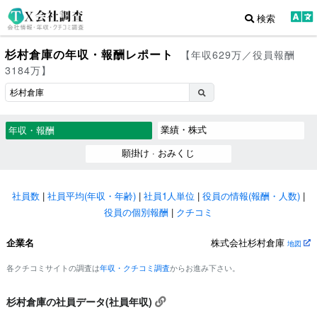
検索
杉村倉庫の年収・報酬レポート
【年収629万／役員報酬
3184万】
業績・株式
年収・報酬
願掛け · おみくじ
社員数
|
社員平均(年収・年齢)
|
社員1人単位
|
役員の情報(報酬・人数)
|
役員の個別報酬
|
クチコミ
企業名
株式会社杉村倉庫
地図
各クチコミサイトの調査は
年収・クチコミ調査
からお進み下さい。
杉村倉庫の社員データ(社員年収)