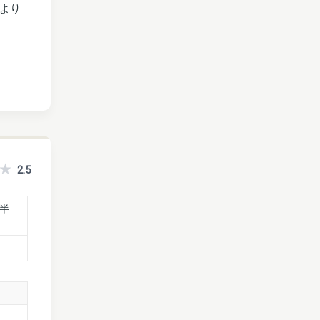
より
2.5
四半