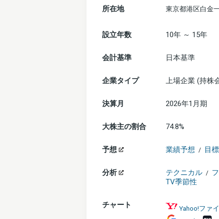
所在地
東京都港区白金一
設立年数
10年 ～ 15年
会計基準
日本基準
企業タイプ
上場企業 (持株
決算月
2026年1月期
大株主の割合
74.8%
予想
業績予想
目標
/
分析
テクニカル
フ
/
TV季節性
チャート
Yahoo!フ