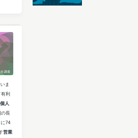
ていま
て有利
個人
別の長
に74
す
営業