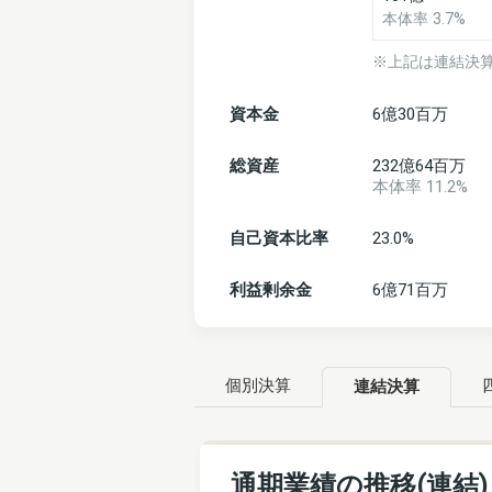
本体率 3.7%
※上記は連結決
資本金
6億30百万
総資産
232億64百万
本体率 11.2%
自己資本比率
23.0%
利益剰余金
6億71百万
個別決算
連結決算
通期業績の推移(連結