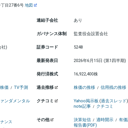
丁目27番6号
地図
連結子会社
あり
ガバナンス体制
監査役会設置会社
会社)
証券コード
5248
最新発表日
2026年6月15日 (第1四半期)
発行済株式
16,922,400株
株価
TV予測
過去推移
株価の推移
信用残の推移
/
/
ァンダメンタル
クチコミ
Yahoo掲示板
(
過去スレッド
)
note記事
クチコミ
/
その他
決算短信
適時開示
有価
/
/
ァイナンス
報告書(PDF)