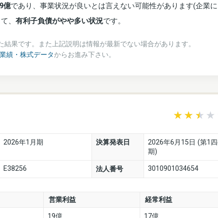
9億
であり、事業状況が良いとは言えない可能性があります(企業に
して、
有利子負債がやや多い状況
です。
た結果です。また上記説明は情報が最新でない場合があります。
の業績・株式データ
からお進み下さい。
2026年1月期
決算発表日
2026年6月15日 (第1
期)
E38256
3010901034654
法人番号
営業利益
経常利益
19億
17億