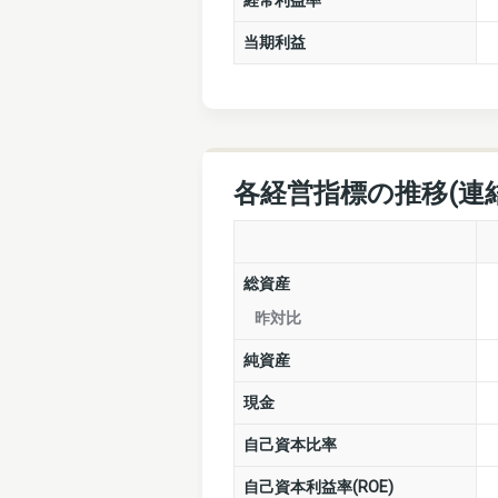
経常利益率
当期利益
各経営指標の推移(連
総資産
昨対比
純資産
現金
自己資本比率
自己資本利益率(ROE)