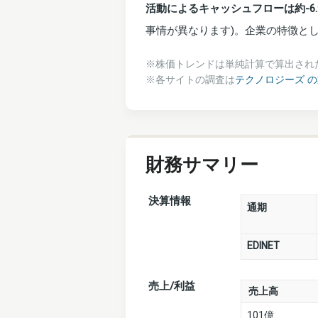
活動によるキャッシュフローは約-6.
事情が異なります)。企業の特徴と
※株価トレンドは単純計算で算出され
※各サイトの調査は
テクノロジーズ 
財務サマリー
決算情報
通期
EDINET
売上/利益
売上高
101億