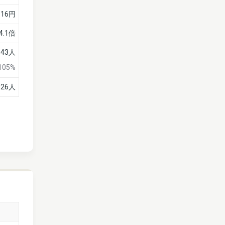
16円
4.1倍
143人
105%
26人