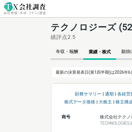
テクノロジーズ (5
績評点2.5
年収・報酬
願掛け
業績・株式
最新の決算発表日(第1四半期)は2026年6
財務サマリー
|
通期
|
各経営
株式データ推移
|
大株主
|
株主構
商号
株式会社テクノ
TECHNOLOGIES