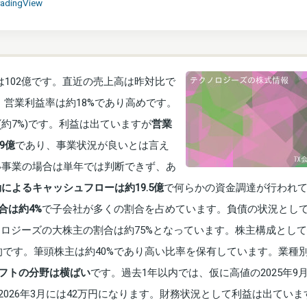
radingView
は102億です。直近の売上高は昨対比で
す。営業利益率は約18%であり高めです。
(約7%)です。利益は出ていますが
営業
9億
であり、事業状況が良いとは言え
い事業の場合は単年では判断できず、あ
によるキャッシュフローは約19.5億
で何らかの資金調達が行われ
合は約4%
で子会社が多くの割合を占めています。負債の状況とし
ノロジーズの大株主の割合は約75%となっています。株主構成として
徴的です。筆頭株主は約40%であり高い比率を保有しています。業種
フトの分野は横ばい
です。過去1年以内では、仮に高値の2025年9月
026年3月には42万円になります。財務状況として利益は出ていま