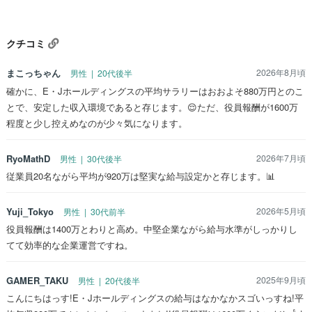
クチコミ
まこっちゃん
2026年8月頃
男性 | 20代後半
確かに、E・Jホールディングスの平均サラリーはおおよそ880万円とのこ
とで、安定した収入環境であると存じます。😌ただ、役員報酬が1600万
程度と少し控えめなのが少々気になります。
RyoMathD
2026年7月頃
男性 | 30代後半
従業員20名ながら平均が920万は堅実な給与設定かと存じます。📊
Yuji_Tokyo
2026年5月頃
男性 | 30代前半
役員報酬は1400万とわりと高め。中堅企業ながら給与水準がしっかりし
てて効率的な企業運営ですね。
GAMER_TAKU
2025年9月頃
男性 | 20代後半
こんにちはっす!E・Jホールディングスの給与はなかなかスゴいっすね!平