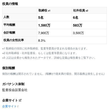
役員の情報
取締役
社外役員
※1
※2
人数
5名
6名
平均報酬
1,580万
583万
合計報酬
7,900万
3,500万
役員の女性比率
8.3%
※1 取締役の項目に社外取締役、監査等委員が含まれる場合があります。
※2 社外取締役・社外監査役、もしくは監査等委員になります。
※3 上記は企業から報告されたデータです。詳細な定義は報告書をご覧下さい。
個別報酬
個別の報酬は開示されていません。(報酬が1億未満の場合、開示義務は発生しません)
ガバナンス体制
監査役会設置会社
企業サイト
企業サイト
/