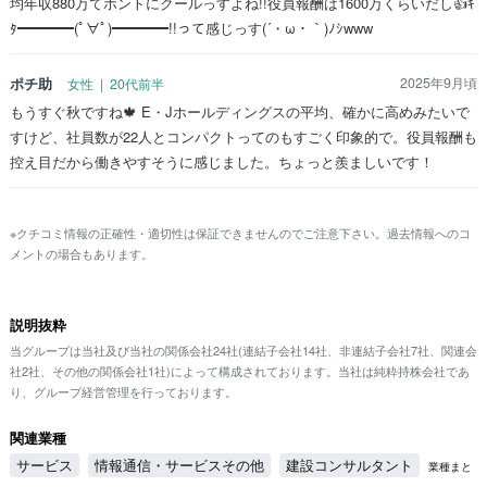
均年収880万てホントにクールっすよね!!役員報酬は1600万くらいだし👍ｷ
ﾀ━━━━(ﾟ∀ﾟ)━━━━!!って感じっす(´・ω・｀)ﾉｼwww
ポチ助
2025年9月頃
女性 | 20代前半
もうすぐ秋ですね🍁 E・Jホールディングスの平均、確かに高めみたいで
すけど、社員数が22人とコンパクトってのもすごく印象的で。役員報酬も
控え目だから働きやすそうに感じました。ちょっと羨ましいです！
※クチコミ情報の正確性・適切性は保証できませんのでご注意下さい。過去情報へのコ
メントの場合もあります。
説明抜粋
当グループは当社及び当社の関係会社24社(連結子会社14社、非連結子会社7社、関連会
社2社、その他の関係会社1社)によって構成されております。当社は純粋持株会社であ
り、グループ経営管理を行っております。
関連業種
サービス
情報通信・サービスその他
建設コンサルタント
業種まと