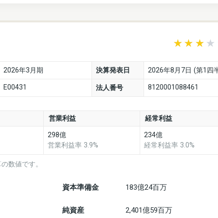
2026年3月期
決算発表日
2026年8月7日 (第1四
E00431
8120001088461
法人番号
営業利益
経常利益
298億
234億
営業利益率 3.9%
経常利益率 3.0%
算の数値です。
資本準備金
183億24百万
純資産
2,401億59百万