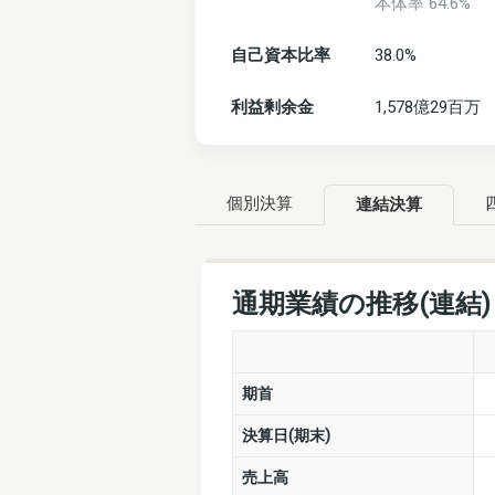
本体率 64.6%
自己資本比率
38.0%
利益剰余金
1,578億29百万
個別決算
連結決算
通期業績の推移(連結
期首
決算日(期末)
売上高