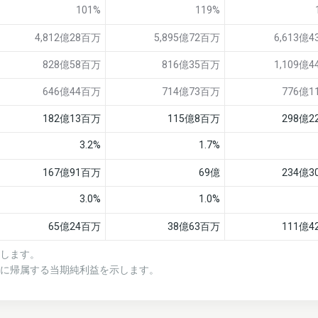
101%
119%
4,812億28百万
5,895億72百万
6,613億
828億58百万
816億35百万
1,109億
646億44百万
714億73百万
776億
182億13百万
115億8百万
298億
3.2%
1.7%
167億91百万
69億
234億
3.0%
1.0%
65億24百万
38億63百万
111億
示します。
者に帰属する当期純利益を示します。