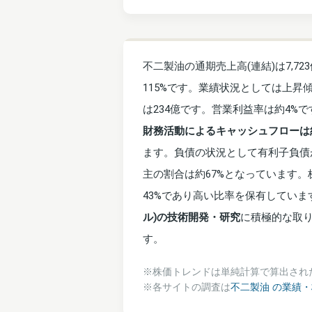
不二製油の通期売上高(連結)は7,7
115%です。業績状況としては上昇
は234億です。営業利益率は約4%
財務活動によるキャッシュフローは約
ます。負債の状況として有利子負債
主の割合は約67%となっています。
43%であり高い比率を保有してい
ル)の技術開発・研究
に積極的な取
す。
※株価トレンドは単純計算で算出され
※各サイトの調査は
不二製油 の業績