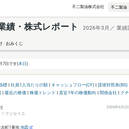
不二製油株式会社
 の業績・株式レポート
2026年3月／ 業績
 · おみくじ
月7日です(
本日
)
指標
|
社員1人当たりの額
|
キャッシュフロー(CF)
|
貸借対照表(BS)
成
|
最近の株価
|
株価トレンド
|
直近1年の株価動向
|
関係会社
|
クチ
社
2026年6月2
LTD. / フジセイユ
住吉町1番地
地図