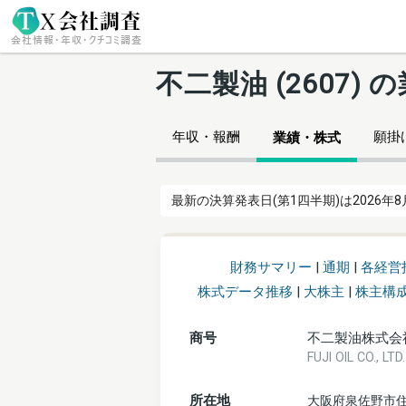
不二製油 (2607)
年収・報酬
願掛け
業績・株式
最新の決算発表日(第1四半期)は2026年8
財務サマリー
|
通期
|
各経営
株式データ推移
|
大株主
|
株主構
商号
不二製油株式会
FUJI OIL CO., 
所在地
大阪府泉佐野市