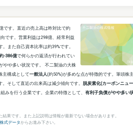
23億です。直近の売上高は昨対比で約
傾向です。営業利益は298億、経常利益
です。また自己資本比率は約39%です。
-386億
で何らかの返済が行われてい
がやや多い状況です。 不二製油の大株
株主構成として
一般法人
(約50%)が多めな点が特徴的です。筆頭株
ます。そして直近の出来高は減少傾向です。
脱炭素化(カーボンニュ
り組みを行う企業です。企業の特徴として、
有利子負債がやや多い
た結果です。また上記説明は情報が最新でない場合があります。
・株式データ
からお進み下さい。