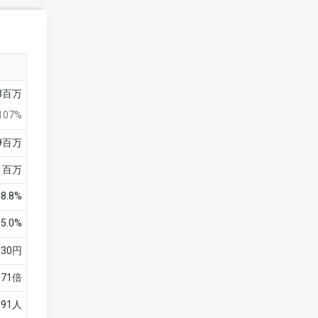
33百万
107%
59百万
11百万
38.8%
5.0%
130円
.71倍
891人