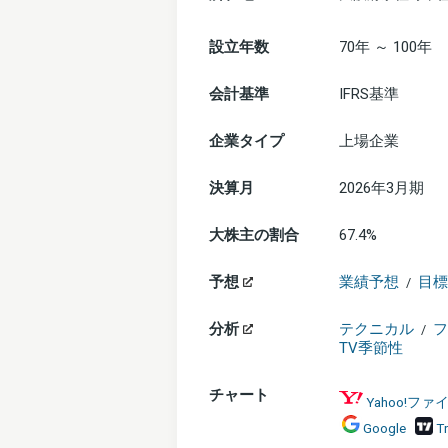
設立年数
70年 ～ 100年
会計基準
IFRS基準
企業タイプ
上場企業
決算月
2026年3月期
大株主の割合
67.4%
予想
業績予想
目標
/
分析
テクニカル
フ
/
TV季節性
チャート
Yahoo!フ
Google
T