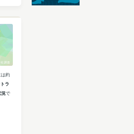
主は約
ートラ
状況
で