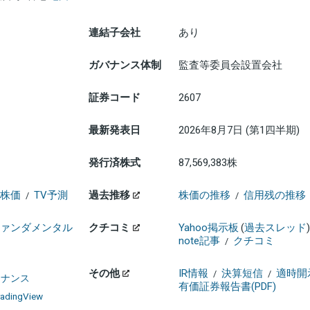
連結子会社
あり
ガバナンス体制
監査等委員会設置会社
証券コード
2607
最新発表日
2026年8月7日 (第1四半期)
発行済株式
87,569,383株
株価
TV予測
過去推移
株価の推移
信用残の推移
/
/
ァンダメンタル
クチコミ
Yahoo掲示板
(
過去スレッド
)
note記事
クチコミ
/
その他
IR情報
決算短信
適時開
/
/
ァイナンス
有価証券報告書(PDF)
radingView