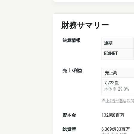
財務サマリー
決算情報
通期
EDINET
売上/利益
売上高
7,723億
本体率 29.0%
※上記は連結決
資本金
132億8百万
総資産
6,369億33百万