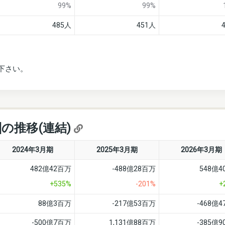
99%
99%
485人
451人
下さい。
]の推移(連結)
2024年3月期
2025年3月期
2026年3月期
482億42百万
-488億28百万
548億
+535%
-201%
+
88億3百万
-217億53百万
-468億
-500億7百万
1,131億88百万
-385億