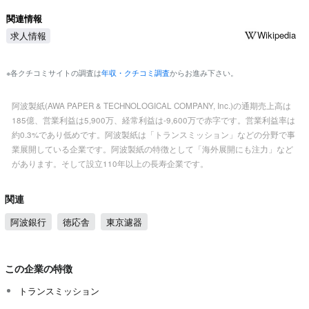
関連情報
Wikipedia
求人情報
※各クチコミサイトの調査は
年収・クチコミ調査
からお進み下さい。
阿波製紙(AWA PAPER & TECHNOLOGICAL COMPANY, Inc.)の通期売上高は
185億、営業利益は5,900万、経常利益は-9,600万で赤字です。営業利益率は
約0.3%であり低めです。阿波製紙は「トランスミッション」などの分野で事
業展開している企業です。阿波製紙の特徴として「海外展開にも注力」など
があります。そして設立110年以上の長寿企業です。
関連
阿波銀行
徳応舎
東京濾器
この企業の特徴
トランスミッション