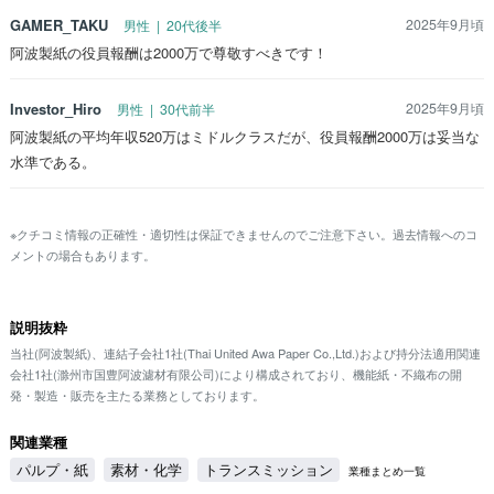
GAMER_TAKU
2025年9月頃
男性 | 20代後半
阿波製紙の役員報酬は2000万で尊敬すべきです！
Investor_Hiro
2025年9月頃
男性 | 30代前半
阿波製紙の平均年収520万はミドルクラスだが、役員報酬2000万は妥当な
水準である。
※クチコミ情報の正確性・適切性は保証できませんのでご注意下さい。過去情報へのコ
メントの場合もあります。
説明抜粋
当社(阿波製紙)、連結子会社1社(Thai United Awa Paper Co.,Ltd.)および持分法適用関連
会社1社(滁州市国豊阿波濾材有限公司)により構成されており、機能紙・不織布の開
発・製造・販売を主たる業務としております。
関連業種
パルプ・紙
素材・化学
トランスミッション
業種まとめ一覧