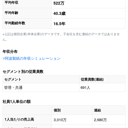
平均年収
522万
平均年齢
40.3歳
平均勤続年数
16.5年
※上記は個別企業(本体企業)のデータです。子会社を含む連結のデータではありませ
ん。
年収分布
⚡️阿波製紙の年収シミュレーション
セグメント別の従業員数
セグメント
従業員数(連結)
管理・共通
691人
社員1人単位の額
個別
連結
1人当たりの売上高
3,010万
2,680万