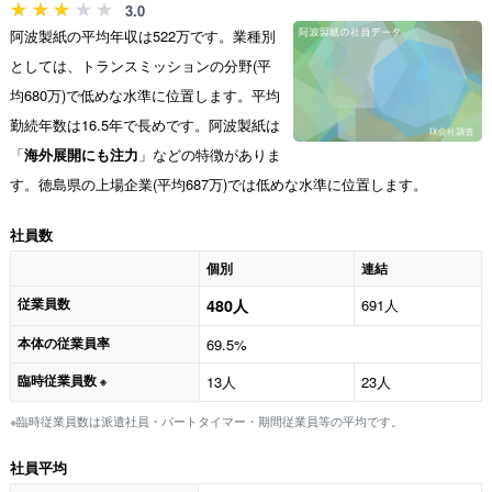
3.0
阿波製紙の平均年収は522万です。業種別
としては、トランスミッションの分野(平
均680万)で低めな水準に位置します。平均
勤続年数は16.5年で長めです。阿波製紙は
「
海外展開にも注力
」などの特徴がありま
す。徳島県の上場企業(平均687万)では低めな水準に位置します。
社員数
個別
連結
従業員数
480人
691人
本体の従業員率
69.5%
臨時従業員数
13人
23人
※
※臨時従業員数は派遣社員・パートタイマー・期間従業員等の平均です。
社員平均