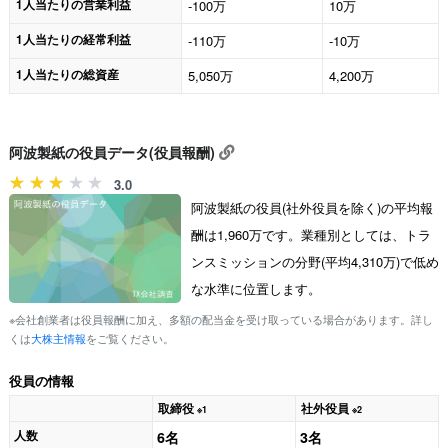
1人当たりの営業利益
-100万
10万
1人当たりの経常利益
-110万
-10万
1人当たりの総資産
5,050万
4,200万
阿波製紙の役員データ(役員報酬)
3.0
阿波製紙の役員(社外役員を除く)の平均報
酬は1,960万です。業種別としては、トラ
ンスミッションの分野(平均4,310万)で低め
な水準に位置します。
※会社創業者は役員報酬に加え、多額の配当金を受け取っている場合があります。詳し
くは
大株主情報
をご覧ください。
役員の情報
取締役
社外役員
※1
※2
人数
6名
3名