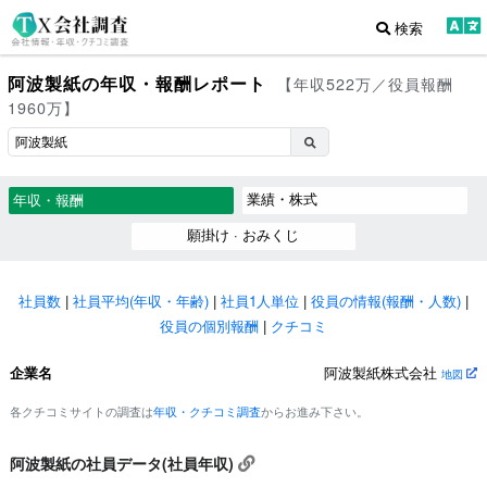
検索
阿波製紙の年収・報酬レポート
【年収522万／役員報酬
1960万】
業績・株式
年収・報酬
願掛け · おみくじ
社員数
|
社員平均(年収・年齢)
|
社員1人単位
|
役員の情報(報酬・人数)
|
役員の個別報酬
|
クチコミ
企業名
阿波製紙株式会社
地図
各クチコミサイトの調査は
年収・クチコミ調査
からお進み下さい。
阿波製紙の社員データ(社員年収)