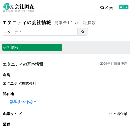
検索
エタニティの会社情報
資本金1百万、社員数-
会社情報
エタニティの基本情報
2026年8月8日 更新
商号
エタニティ株式会社
所在地
-
福島県
/
いわき市
企業タイプ
非上場企業
業種