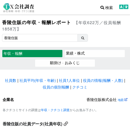
検索
香陵住販の年収・報酬レポート
【年収622万／役員報酬
1858万】
業績・株式
年収・報酬
願掛け · おみくじ
社員数
|
社員平均(年収・年齢)
|
社員1人単位
|
役員の情報(報酬・人数)
|
役員の個別報酬
|
クチコミ
企業名
香陵住販株式会社
地図
各クチコミサイトの調査は
年収・クチコミ調査
からお進み下さい。
香陵住販の社員データ(社員年収)