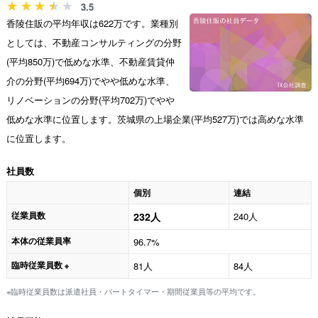
3.5
香陵住販の平均年収は622万です。業種別
としては、不動産コンサルティングの分野
(平均850万)で低めな水準、不動産賃貸仲
介の分野(平均694万)でやや低めな水準、
リノベーションの分野(平均702万)でやや
低めな水準に位置します。茨城県の上場企業(平均527万)では高めな水準
に位置します。
社員数
個別
連結
従業員数
232人
240人
本体の従業員率
96.7%
臨時従業員数
81人
84人
※
※臨時従業員数は派遣社員・パートタイマー・期間従業員等の平均です。