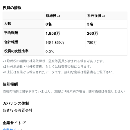
役員の情報
取締役
社外役員
※1
※2
人数
8名
3名
平均報酬
1,858万
260万
合計報酬
1億4,869万
780万
役員の女性比率
0.0%
※1 取締役の項目に社外取締役、監査等委員が含まれる場合があります。
※2 社外取締役・社外監査役、もしくは監査等委員になります。
※3 上記は企業から報告されたデータです。詳細な定義は報告書をご覧下さい。
個別報酬
個別の報酬は開示されていません。(報酬が1億未満の場合、開示義務は発生しません)
ガバナンス体制
監査役会設置会社
企業サイト
企業サイト
/