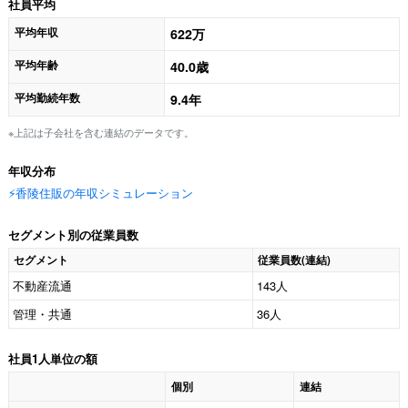
社員平均
平均年収
622万
平均年齢
40.0歳
平均勤続年数
9.4年
※上記は子会社を含む連結のデータです。
年収分布
⚡️香陵住販の年収シミュレーション
セグメント別の従業員数
セグメント
従業員数(連結)
不動産流通
143人
管理・共通
36人
社員1人単位の額
個別
連結