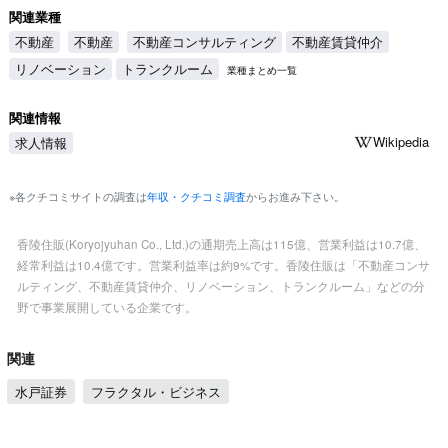
関連業種
不動産
不動産
不動産コンサルティング
不動産賃貸仲介
リノベーション
トランクルーム
業種まとめ一覧
関連情報
Wikipedia
求人情報
※各クチコミサイトの調査は
年収・クチコミ調査
からお進み下さい。
香陵住販(Koryojyuhan Co., Ltd.)の通期売上高は115億、営業利益は10.7億、
経常利益は10.4億です。営業利益率は約9%です。香陵住販は「不動産コンサ
ルティング、不動産賃貸仲介、リノベーション、トランクルーム」などの分
野で事業展開している企業です。
関連
水戸証券
フラクタル・ビジネス