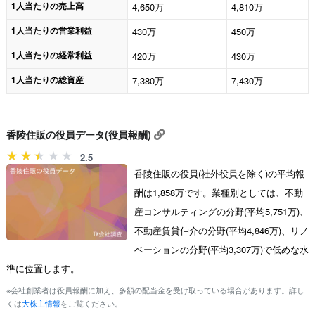
1人当たりの売上高
4,650万
4,810万
1人当たりの営業利益
430万
450万
1人当たりの経常利益
420万
430万
1人当たりの総資産
7,380万
7,430万
香陵住販の役員データ(役員報酬)
2.5
香陵住販の役員(社外役員を除く)の平均報
酬は1,858万です。業種別としては、不動
産コンサルティングの分野(平均5,751万)、
不動産賃貸仲介の分野(平均4,846万)、リノ
ベーションの分野(平均3,307万)で低めな水
準に位置します。
※会社創業者は役員報酬に加え、多額の配当金を受け取っている場合があります。詳し
くは
大株主情報
をご覧ください。