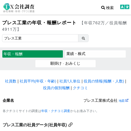
検索
プレス工業の年収・報酬レポート
【年収762万／役員報酬
4911万】
業績・株式
年収・報酬
願掛け · おみくじ
社員数
|
社員平均(年収・年齢)
|
社員1人単位
|
役員の情報(報酬・人数)
|
役員の個別報酬
|
クチコミ
企業名
プレス工業株式会社
地図
各クチコミサイトの調査は
年収・クチコミ調査
からお進み下さい。
プレス工業の社員データ(社員年収)