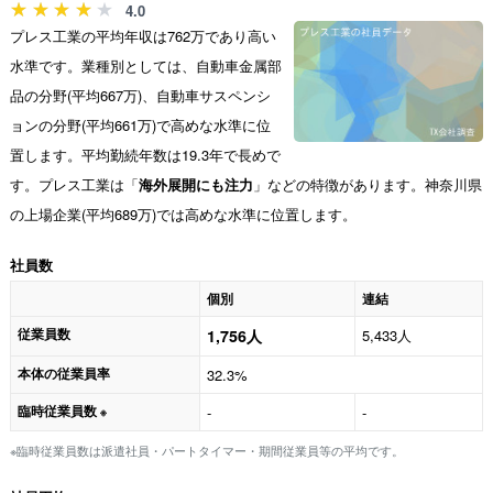
4.0
プレス工業の平均年収は762万であり高い
水準です。業種別としては、自動車金属部
品の分野(平均667万)、自動車サスペンシ
ョンの分野(平均661万)で高めな水準に位
置します。平均勤続年数は19.3年で長めで
す。プレス工業は「
海外展開にも注力
」などの特徴があります。神奈川県
の上場企業(平均689万)では高めな水準に位置します。
社員数
個別
連結
従業員数
1,756人
5,433人
本体の従業員率
32.3%
臨時従業員数
-
-
※
※臨時従業員数は派遣社員・パートタイマー・期間従業員等の平均です。