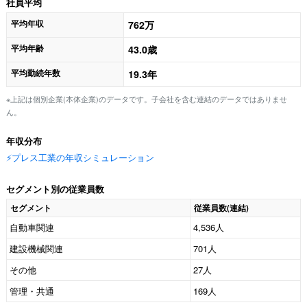
社員平均
平均年収
762万
平均年齢
43.0歳
平均勤続年数
19.3年
※上記は個別企業(本体企業)のデータです。子会社を含む連結のデータではありませ
ん。
年収分布
⚡️プレス工業の年収シミュレーション
セグメント別の従業員数
セグメント
従業員数(連結)
自動車関連
4,536人
建設機械関連
701人
その他
27人
管理・共通
169人