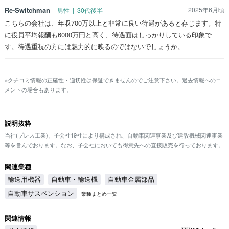
Re-Switchman
2025年6月頃
男性 | 30代後半
こちらの会社は、年収700万以上と非常に良い待遇があると存じます。特
に役員平均報酬も6000万円と高く、待遇面はしっかりしている印象で
す。待遇重視の方には魅力的に映るのではないでしょうか。
※クチコミ情報の正確性・適切性は保証できませんのでご注意下さい。過去情報へのコ
メントの場合もあります。
説明抜粋
当社(プレス工業)、子会社19社により構成され、自動車関連事業及び建設機械関連事業
等を営んでおります。なお、子会社においても得意先への直接販売を行っております。
関連業種
輸送用機器
自動車・輸送機
自動車金属部品
自動車サスペンション
業種まとめ一覧
関連情報