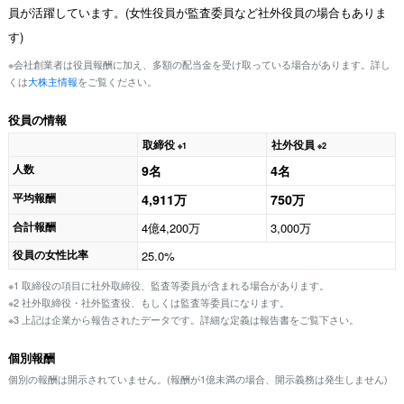
員が活躍しています。(女性役員が監査委員など社外役員の場合もありま
す)
※会社創業者は役員報酬に加え、多額の配当金を受け取っている場合があります。詳し
くは
大株主情報
をご覧ください。
役員の情報
取締役
社外役員
※1
※2
人数
9名
4名
平均報酬
4,911万
750万
合計報酬
4億4,200万
3,000万
役員の女性比率
25.0%
※1 取締役の項目に社外取締役、監査等委員が含まれる場合があります。
※2 社外取締役・社外監査役、もしくは監査等委員になります。
※3 上記は企業から報告されたデータです。詳細な定義は報告書をご覧下さい。
個別報酬
個別の報酬は開示されていません。(報酬が1億未満の場合、開示義務は発生しません)