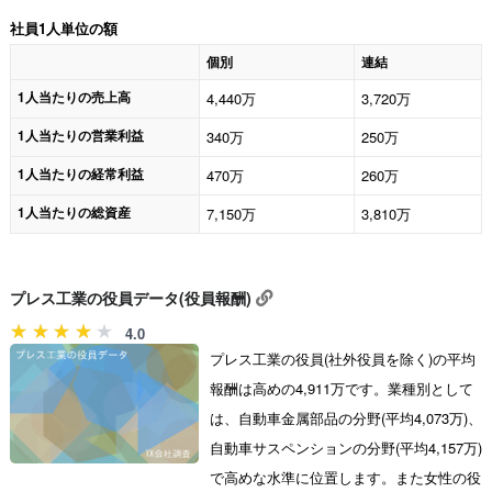
社員1人単位の額
個別
連結
1人当たりの売上高
4,440万
3,720万
1人当たりの営業利益
340万
250万
1人当たりの経常利益
470万
260万
1人当たりの総資産
7,150万
3,810万
プレス工業の役員データ(役員報酬)
4.0
プレス工業の役員(社外役員を除く)の平均
報酬は高めの4,911万です。業種別として
は、自動車金属部品の分野(平均4,073万)、
自動車サスペンションの分野(平均4,157万)
で高めな水準に位置します。また女性の役