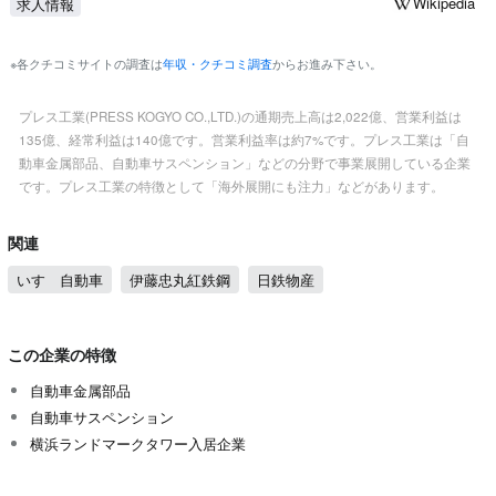
Wikipedia
求人情報
※各クチコミサイトの調査は
年収・クチコミ調査
からお進み下さい。
プレス工業(PRESS KOGYO CO.,LTD.)の通期売上高は2,022億、営業利益は
135億、経常利益は140億です。営業利益率は約7%です。プレス工業は「自
動車金属部品、自動車サスペンション」などの分野で事業展開している企業
です。プレス工業の特徴として「海外展開にも注力」などがあります。
関連
いすゞ自動車
伊藤忠丸紅鉄鋼
日鉄物産
この企業の特徴
自動車金属部品
自動車サスペンション
横浜ランドマークタワー入居企業