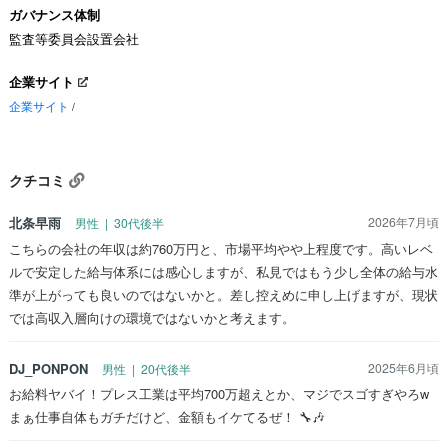
ガバナンス体制
監査等委員会設置会社
企業サイト
企業サイト
/
クチコミ
北条早雨
2026年7月頃
男性 | 30代後半
こちらの会社の年収は約760万円と、市場平均やや上程度です。高いレベ
ルで安定した給与体系には感心しますが、私見ではもう少し全体の給与水
準が上がっても良いのではないかと。差し控えめに申し上げますが、現状
では高収入層向けの環境ではないかと考えます。
DJ_PONPON
2025年6月頃
男性 | 20代後半
お給料ヤバイ！プレス工業は平均700万超えとか、マジでスゴすぎやろw
まぁ仕事自体もガチだけど、金額もイケてるぜ！ 🔧🎶