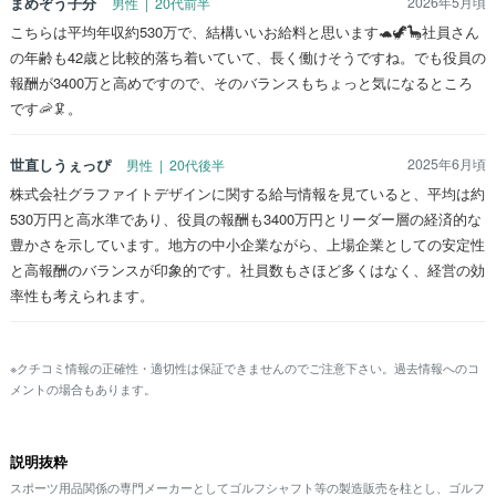
まめぞう子分
2026年5月頃
男性 | 20代前半
こちらは平均年収約530万で、結構いいお給料と思います🐢🦖🦕社員さん
の年齢も42歳と比較的落ち着いていて、長く働けそうですね。でも役員の
報酬が3400万と高めですので、そのバランスもちょっと気になるところ
です🦐🦑。
世直しうぇっぴ
2025年6月頃
男性 | 20代後半
株式会社グラファイトデザインに関する給与情報を見ていると、平均は約
530万円と高水準であり、役員の報酬も3400万円とリーダー層の経済的な
豊かさを示しています。地方の中小企業ながら、上場企業としての安定性
と高報酬のバランスが印象的です。社員数もさほど多くはなく、経営の効
率性も考えられます。
※クチコミ情報の正確性・適切性は保証できませんのでご注意下さい。過去情報へのコ
メントの場合もあります。
説明抜粋
スポーツ用品関係の専門メーカーとしてゴルフシャフト等の製造販売を柱とし、ゴルフ