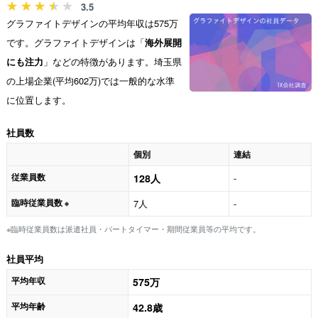
3.5
グラファイトデザインの平均年収は575万
です。グラファイトデザインは「
海外展開
にも注力
」などの特徴があります。埼玉県
の上場企業(平均602万)では一般的な水準
に位置します。
社員数
個別
連結
従業員数
128人
-
臨時従業員数
7人
-
※
※臨時従業員数は派遣社員・パートタイマー・期間従業員等の平均です。
社員平均
平均年収
575万
平均年齢
42.8歳