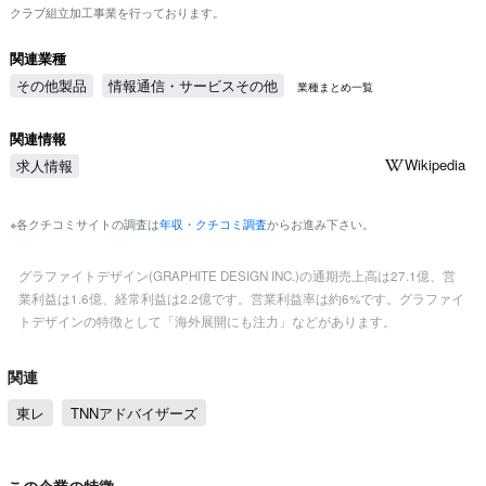
クラブ組立加工事業を行っております。
関連業種
その他製品
情報通信・サービスその他
業種まとめ一覧
関連情報
Wikipedia
求人情報
※各クチコミサイトの調査は
年収・クチコミ調査
からお進み下さい。
グラファイトデザイン(GRAPHITE DESIGN INC.)の通期売上高は27.1億、営
業利益は1.6億、経常利益は2.2億です。営業利益率は約6%です。グラファイ
トデザインの特徴として「海外展開にも注力」などがあります。
関連
東レ
TNNアドバイザーズ
この企業の特徴