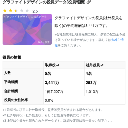
グラファイトデザインの役員データ(役員報酬)
2.5
グラファイトデザインの役員(社外役員を
除く)の平均報酬は3,441万です。
※会社創業者は役員報酬に加え、多額の配当金を受
け取っている場合があります。詳しくは
大株主情
報
をご覧ください。
役員の情報
取締役
社外役員
※1
※2
人数
5名
4名
平均報酬
3,441万
253万
合計報酬
1億7,207万
1,013万
役員の女性比率
0.0%
※1 取締役の項目に社外取締役、監査等委員が含まれる場合があります。
※2 社外取締役・社外監査役、もしくは監査等委員になります。
※3 上記は企業から報告されたデータです。詳細な定義は報告書をご覧下さい。