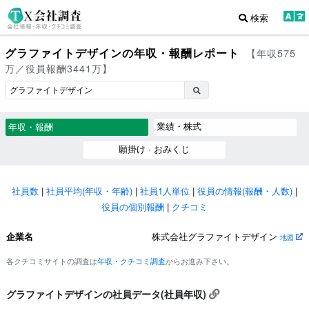
検索
グラファイトデザインの年収・報酬レポート
【年収575
万／役員報酬3441万】
業績・株式
年収・報酬
願掛け · おみくじ
社員数
|
社員平均(年収・年齢)
|
社員1人単位
|
役員の情報(報酬・人数)
|
役員の個別報酬
|
クチコミ
企業名
株式会社グラファイトデザイン
地図
各クチコミサイトの調査は
年収・クチコミ調査
からお進み下さい。
グラファイトデザインの社員データ(社員年収)