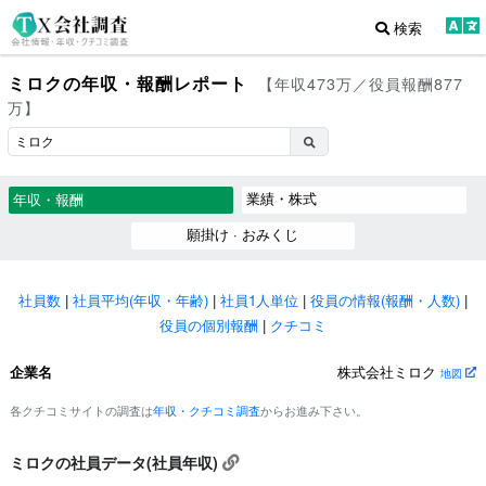
検索
ミロクの年収・報酬レポート
【年収473万／役員報酬877
万】
業績・株式
年収・報酬
願掛け · おみくじ
社員数
|
社員平均(年収・年齢)
|
社員1人単位
|
役員の情報(報酬・人数)
|
役員の個別報酬
|
クチコミ
企業名
株式会社ミロク
地図
各クチコミサイトの調査は
年収・クチコミ調査
からお進み下さい。
ミロクの社員データ(社員年収)