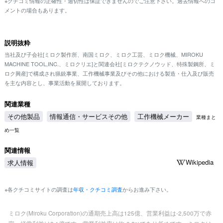
※クチコミ情報の正確性・適切性は保証できませんのでご注意下さい。過去情報へのコ
メントの場合もあります。
説明抜粋
当社及び子会社[ミロク製作所、南国ミロク、ミロク工芸、ミロク機械、MIROKU
MACHINE TOOL,INC.、ミロクリエ]と関連会社[ミロクテクノウッド、特殊製鋼所、ミ
ロク興産]で構成され猟銃事業、工作機械事業及びその他における製造・仕入及び販売
を主な内容とし、事業活動を展開しております。
関連業種
その他製品
情報通信・サービスその他
工作機械メーカー
業種まと
め一覧
関連情報
Wikipedia
求人情報
※各クチコミサイトの調査は
年収・クチコミ調査
からお進み下さい。
ミロク(Miroku Corporation)の通期売上高は125億、営業利益は-2,500万で赤