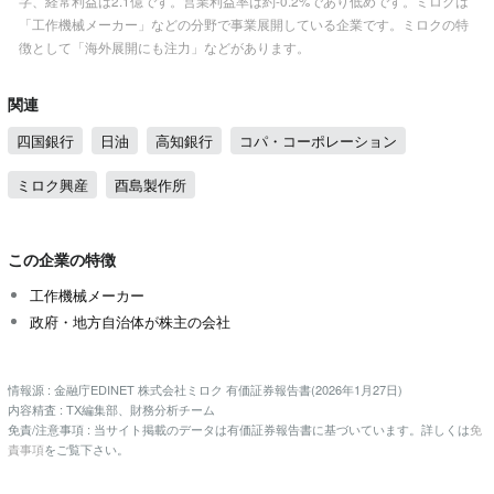
字、経常利益は2.1億です。営業利益率は約-0.2%であり低めです。ミロクは
「工作機械メーカー」などの分野で事業展開している企業です。ミロクの特
徴として「海外展開にも注力」などがあります。
関連
四国銀行
日油
高知銀行
コパ・コーポレーション
ミロク興産
酉島製作所
この企業の特徴
工作機械メーカー
政府・地方自治体が株主の会社
情報源 : 金融庁EDINET 株式会社ミロク 有価証券報告書(2026年1月27日)
内容精査 : TX編集部、財務分析チーム
免責/注意事項 : 当サイト掲載のデータは有価証券報告書に基づいています。詳しくは
免
責事項
をご覧下さい。