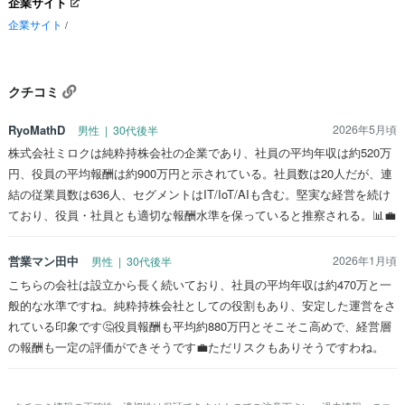
企業サイト
企業サイト
/
クチコミ
RyoMathD
2026年5月頃
男性 | 30代後半
株式会社ミロクは純粋持株会社の企業であり、社員の平均年収は約520万
円、役員の平均報酬は約900万円と示されている。社員数は20人だが、連
結の従業員数は636人、セグメントはIT/IoT/AIも含む。堅実な経営を続け
ており、役員・社員とも適切な報酬水準を保っていると推察される。📊💼
営業マン田中
2026年1月頃
男性 | 30代後半
こちらの会社は設立から長く続いており、社員の平均年収は約470万と一
般的な水準ですね。純粋持株会社としての役割もあり、安定した運営をさ
れている印象です🤔役員報酬も平均約880万円とそこそこ高めで、経営層
の報酬も一定の評価ができそうです💼ただリスクもありそうですわね。