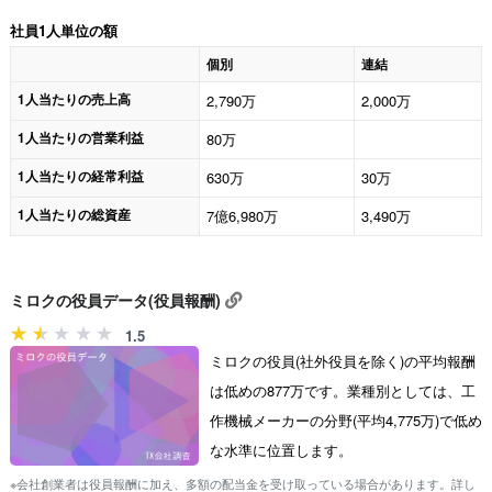
社員1人単位の額
個別
連結
1人当たりの売上高
2,790万
2,000万
1人当たりの営業利益
80万
1人当たりの経常利益
630万
30万
1人当たりの総資産
7億6,980万
3,490万
ミロクの役員データ(役員報酬)
1.5
ミロクの役員(社外役員を除く)の平均報酬
は低めの877万です。業種別としては、工
作機械メーカーの分野(平均4,775万)で低め
な水準に位置します。
※会社創業者は役員報酬に加え、多額の配当金を受け取っている場合があります。詳し