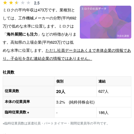
2.5
ミロクの平均年収は473万です。業種別と
しては、工作機械メーカーの分野(平均692
万)で低めな水準に位置します。ミロクは
「
海外展開にも注力
」などの特徴がありま
す。高知県の上場企業(平均623万)では低
めな水準に位置します。
ただし社員データはあくまで本体企業の情報であ
り、子会社を含む連結企業の情報ではありません。
社員数
個別
連結
従業員数
20人
627人
本体の従業員率
3.2% (純粋持株会社)
臨時従業員数
-
186人
※
※臨時従業員数は派遣社員・パートタイマー・期間従業員等の平均です。