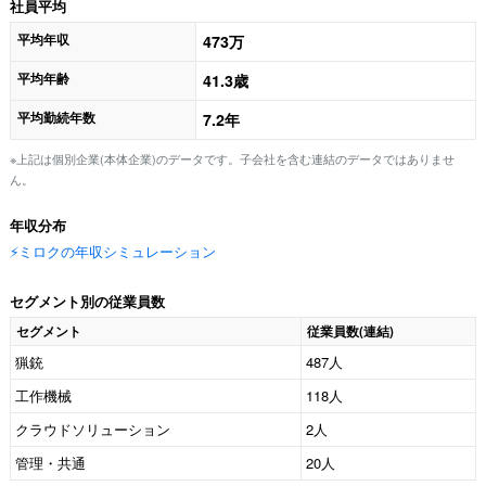
社員平均
平均年収
473万
平均年齢
41.3歳
平均勤続年数
7.2年
※上記は個別企業(本体企業)のデータです。子会社を含む連結のデータではありませ
ん。
年収分布
⚡️ミロクの年収シミュレーション
セグメント別の従業員数
セグメント
従業員数(連結)
猟銃
487人
工作機械
118人
クラウドソリューション
2人
管理・共通
20人