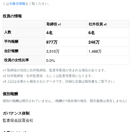
くは
大株主情報
をご覧ください。
役員の情報
取締役
社外役員
※1
※2
人数
4名
6名
平均報酬
877万
248万
合計報酬
3,510万
1,488万
役員の女性比率
0.0%
※1 取締役の項目に社外取締役、監査等委員が含まれる場合があります。
※2 社外取締役・社外監査役、もしくは監査等委員になります。
※3 上記は企業から報告されたデータです。詳細な定義は報告書をご覧下さい。
個別報酬
個別の報酬は開示されていません。(報酬が1億未満の場合、開示義務は発生しません)
ガバナンス体制
監査役会設置会社