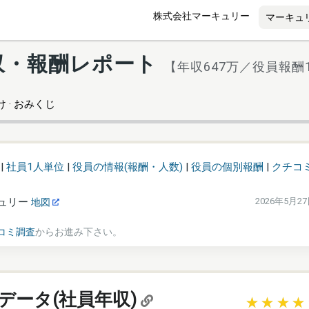
株式会社マーキュリー
収・報酬レポート
【年収647万／役員報酬1
 · おみくじ
|
社員1人単位
|
役員の情報(報酬・人数)
|
役員の個別報酬
|
クチコ
ュリー
2026年5月2
地図
コミ調査
からお進み下さい。
データ(社員年収)