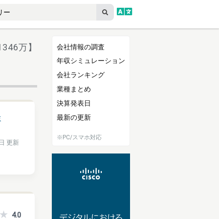
346万】
会社情報の調査
年収シミュレーション
会社ランキング
業種まとめ
決算発表日
最新の更新
ミ
※PC/スマホ対応
7日 更新
4.0