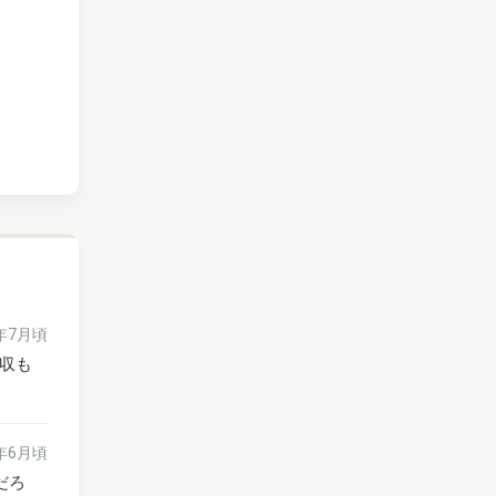
6年7月頃
収も
5年6月頃
だろ