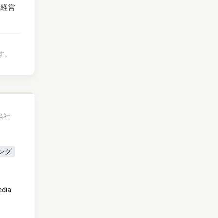
と経営
す。
当社
ング
edia