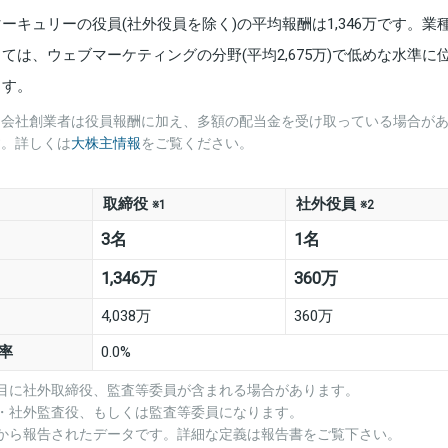
マーキュリーの役員(社外役員を除く)の平均報酬は1,346万です。業
しては、ウェブマーケティングの分野(平均2,675万)で低めな水準に
ます。
※会社創業者は役員報酬に加え、多額の配当金を受け取っている場合が
す。詳しくは
大株主情報
をご覧ください。
取締役
社外役員
※1
※2
3名
1名
1,346万
360万
4,038万
360万
率
0.0%
項目に社外取締役、監査等委員が含まれる場合があります。
役・社外監査役、もしくは監査等委員になります。
業から報告されたデータです。詳細な定義は報告書をご覧下さい。