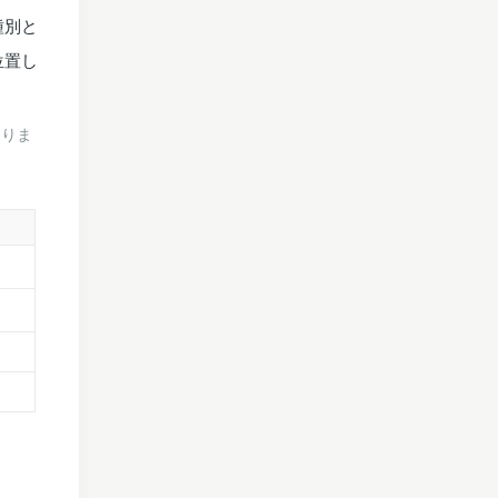
種別と
位置し
ありま