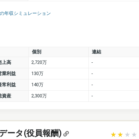
ーの年収シミュレーション
個別
連結
売上高
2,720万
-
営業利益
130万
-
経常利益
140万
-
総資産
2,300万
-
データ(役員報酬)