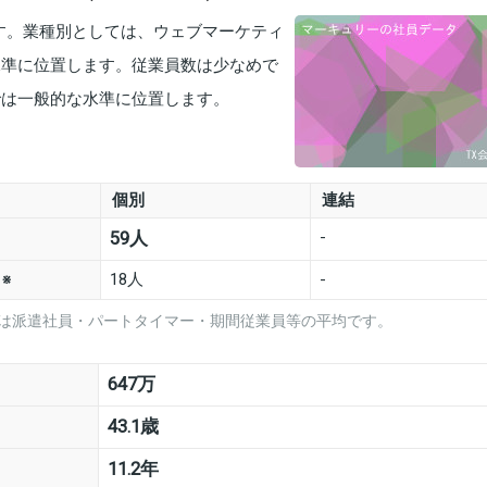
です。業種別としては、ウェブマーケティ
な水準に位置します。従業員数は少なめで
)では一般的な水準に位置します。
個別
連結
-
59人
数
18人
-
※
は派遣社員・パートタイマー・期間従業員等の平均です。
647万
43.1歳
11.2年