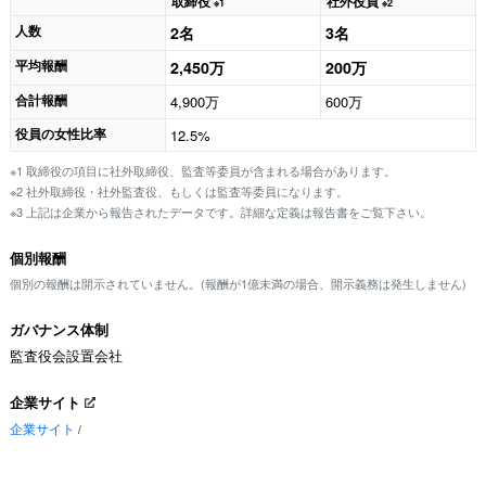
取締役
社外役員
※1
※2
人数
2名
3名
平均報酬
2,450万
200万
合計報酬
4,900万
600万
役員の女性比率
12.5%
※1 取締役の項目に社外取締役、監査等委員が含まれる場合があります。
※2 社外取締役・社外監査役、もしくは監査等委員になります。
※3 上記は企業から報告されたデータです。詳細な定義は報告書をご覧下さい。
個別報酬
個別の報酬は開示されていません。(報酬が1億未満の場合、開示義務は発生しません)
ガバナンス体制
監査役会設置会社
企業サイト
企業サイト
/