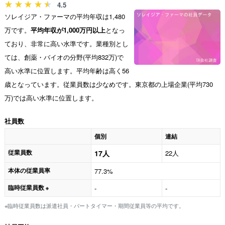
4.5
ソレイジア・ファーマの平均年収は1,480
万です。
平均年収が1,000万円以上
となっ
ており、非常に高い水準です。業種別とし
ては、創薬・バイオの分野(平均832万)で
高い水準に位置します。平均年齢は高く56
歳となっています。従業員数は少なめです。東京都の上場企業(平均730
万)では高い水準に位置します。
社員数
個別
連結
従業員数
17人
22人
本体の従業員率
77.3%
臨時従業員数
-
-
※
※臨時従業員数は派遣社員・パートタイマー・期間従業員等の平均です。