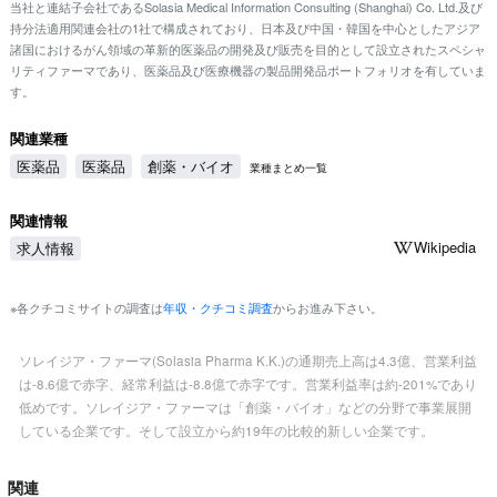
当社と連結子会社であるSolasia Medical Information Consulting (Shanghai) Co. Ltd.及び
持分法適用関連会社の1社で構成されており、日本及び中国・韓国を中心としたアジア
諸国におけるがん領域の革新的医薬品の開発及び販売を目的として設立されたスペシャ
リティファーマであり、医薬品及び医療機器の製品開発品ポートフォリオを有していま
す。
関連業種
医薬品
医薬品
創薬・バイオ
業種まとめ一覧
関連情報
Wikipedia
求人情報
※各クチコミサイトの調査は
年収・クチコミ調査
からお進み下さい。
ソレイジア・ファーマ(Solasia Pharma K.K.)の通期売上高は4.3億、営業利益
は-8.6億で赤字、経常利益は-8.8億で赤字です。営業利益率は約-201%であり
低めです。ソレイジア・ファーマは「創薬・バイオ」などの分野で事業展開
している企業です。そして設立から約19年の比較的新しい企業です。
関連