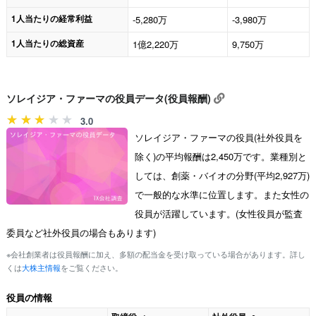
1人当たりの経常利益
-5,280万
-3,980万
1人当たりの総資産
1億2,220万
9,750万
ソレイジア・ファーマの役員データ(役員報酬)
3.0
ソレイジア・ファーマの役員(社外役員を
除く)の平均報酬は2,450万です。業種別と
しては、創薬・バイオの分野(平均2,927万)
で一般的な水準に位置します。また女性の
役員が活躍しています。(女性役員が監査
委員など社外役員の場合もあります)
※会社創業者は役員報酬に加え、多額の配当金を受け取っている場合があります。詳し
くは
大株主情報
をご覧ください。
役員の情報