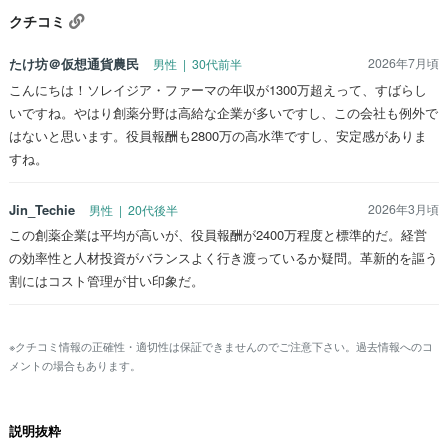
クチコミ
たけ坊＠仮想通貨農民
2026年7月頃
男性 | 30代前半
こんにちは！ソレイジア・ファーマの年収が1300万超えって、すばらし
いですね。やはり創薬分野は高給な企業が多いですし、この会社も例外で
はないと思います。役員報酬も2800万の高水準ですし、安定感がありま
すね。
Jin_Techie
2026年3月頃
男性 | 20代後半
この創薬企業は平均が高いが、役員報酬が2400万程度と標準的だ。経営
の効率性と人材投資がバランスよく行き渡っているか疑問。革新的を謳う
割にはコスト管理が甘い印象だ。
※クチコミ情報の正確性・適切性は保証できませんのでご注意下さい。過去情報へのコ
メントの場合もあります。
説明抜粋