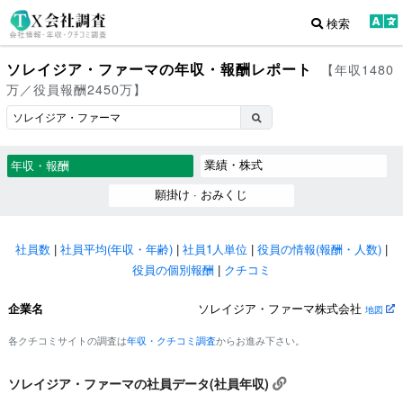
検索
ソレイジア・ファーマの年収・報酬レポート
【年収1480
万／役員報酬2450万】
業績・株式
年収・報酬
願掛け · おみくじ
社員数
|
社員平均(年収・年齢)
|
社員1人単位
|
役員の情報(報酬・人数)
|
役員の個別報酬
|
クチコミ
企業名
ソレイジア・ファーマ株式会社
地図
各クチコミサイトの調査は
年収・クチコミ調査
からお進み下さい。
ソレイジア・ファーマの社員データ(社員年収)