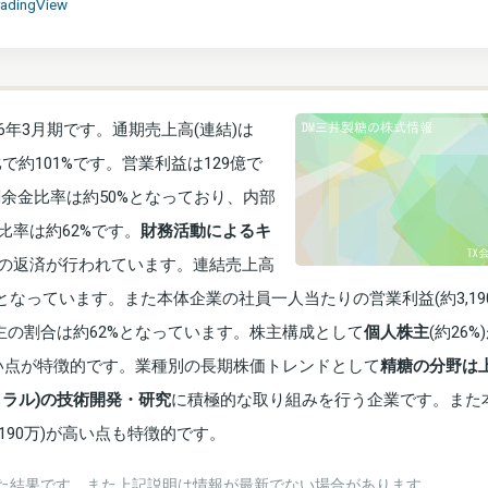
radingView
6年3月期です。通期売上高(連結)は
で約101%です。営業利益は129億で
余金比率は約50%となっており、内部
比率は約62%です。
財務活動によるキ
の返済が行われています。連結売上高
となっています。また本体企業の社員一人当たりの営業利益(約3,19
主の割合は約62%となっています。株主構成として
個人株主
(約26%
に多い点が特徴的です。業種別の長期株価トレンドとして
精糖の分野は
トラル)の技術開発・研究
に積極的な取り組みを行う企業です。また
190万)が高い点も特徴的です。
た結果です。また上記説明は情報が最新でない場合があります。