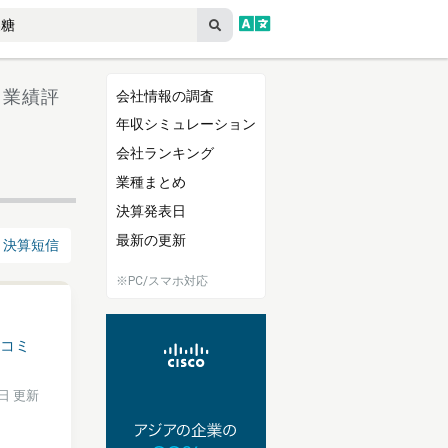
／ 業績評
会社情報の調査
年収シミュレーション
会社ランキング
業種まとめ
決算発表日
最新の更新
決算短信
※PC/スマホ対応
コミ
9日 更新