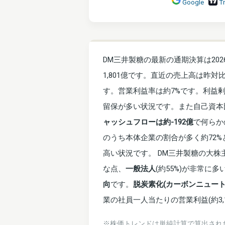
Google
T
DM三井製糖の最新の通期決算は202
1,801億です。直近の売上高は昨対比
す。営業利益率は約7%です。利益剰
留保が多い状況です。また自己資本
ャッシュフローは約-192億
で何らか
のうち本体企業の割合が多く約72%
高い状況です。 DM三井製糖の大株
な点、
一般法人
(約55%)が非常
向
です。
脱炭素化(カーボンニュー
業の社員一人当たりの営業利益(約3,
※株価トレンドは単純計算で算出され