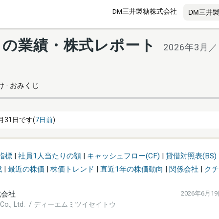
DM三井製糖株式会社
9) の業績・株式レポート
2026年3月
 · おみくじ
月31日です(
7日前
)
指標
|
社員1人当たりの額
|
キャッシュフロー(CF)
|
貸借対照表(BS)
成
|
最近の株価
|
株価トレンド
|
直近1年の株価動向
|
関係会社
|
クチ
式会社
2026年6月1
gar Co., Ltd. / ディーエムミツイセイトウ