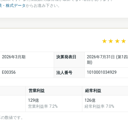
績・株式データ
からお進み下さい。
2026年3月期
決算発表日
2026年7月31日 (第1
期)
E00356
1010001034929
法人番号
営業利益
経常利益
129億
126億
営業利益率 7.2%
経常利益率 7.0%
算の数値です。