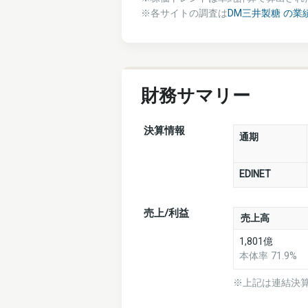
※各サイトの調査は
DM三井製糖 の業
財務サマリー
決算情報
通期
EDINET
売上/利益
売上高
1,801億
本体率 71.9%
※上記は連結決