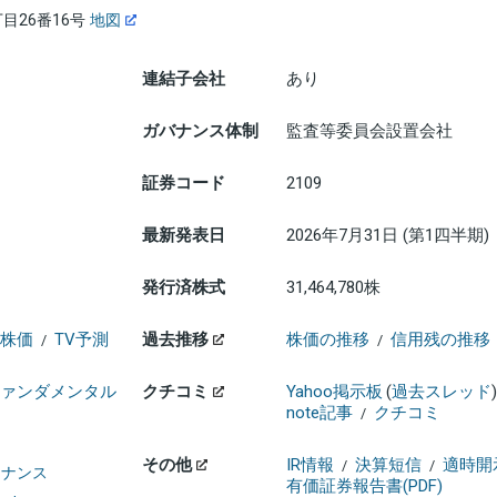
目26番16号
地図
連結子会社
あり
ガバナンス体制
監査等委員会設置会社
証券コード
2109
最新発表日
2026年7月31日 (第1四半期)
発行済株式
31,464,780株
株価
TV予測
過去推移
株価の推移
信用残の推移
/
/
ァンダメンタル
クチコミ
Yahoo掲示板
(
過去スレッド
)
note記事
クチコミ
/
その他
IR情報
決算短信
適時開
/
/
ァイナンス
有価証券報告書(PDF)