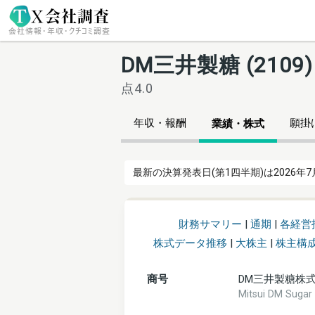
DM三井製糖 (210
点4.0
年収・報酬
願掛け
業績・株式
最新の決算発表日(第1四半期)は2026年7
財務サマリー
|
通期
|
各経営
株式データ推移
|
大株主
|
株主構
商号
DM三井製糖株
Mitsui DM Su