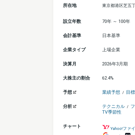
所在地
東京都港区芝五丁
設立年数
70年 ～ 100年
会計基準
日本基準
企業タイプ
上場企業
決算月
2026年3月期
大株主の割合
62.4%
予想
業績予想
目標
/
分析
テクニカル
フ
/
TV季節性
チャート
Yahoo!フ