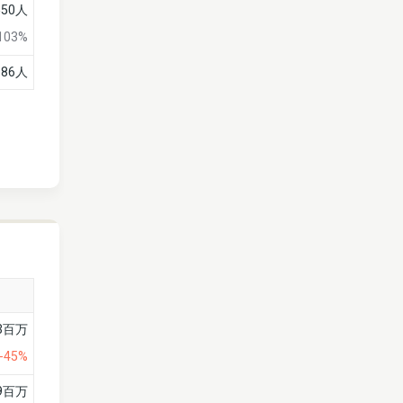
550人
103%
186人
43百万
-45%
億9百万