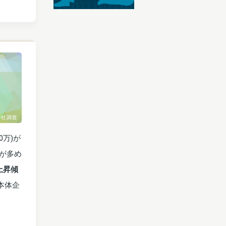
0万)が
)が多め
上昇傾
本体企