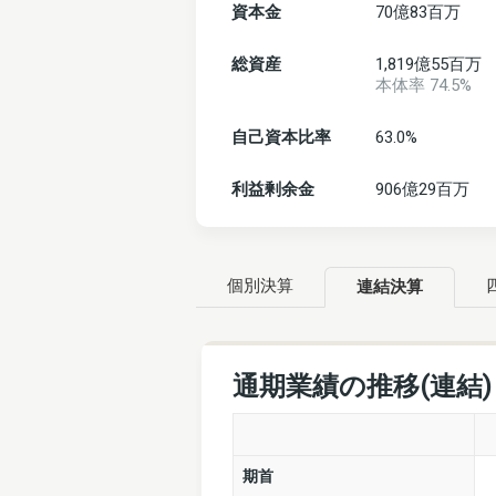
資本金
70億83百万
総資産
1,819億55百万
本体率 74.5%
自己資本比率
63.0%
利益剰余金
906億29百万
個別決算
連結決算
通期業績の推移(連結
期首