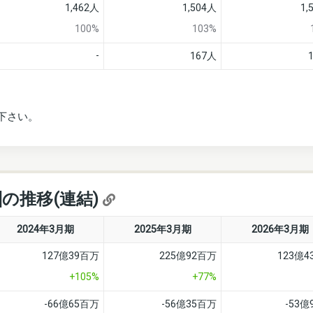
1,462人
1,504人
1,
100%
103%
-
167人
下さい。
]の推移(連結)
2024年3月期
2025年3月期
2026年3月期
127億39百万
225億92百万
123億
+105%
+77%
-66億65百万
-56億35百万
-53