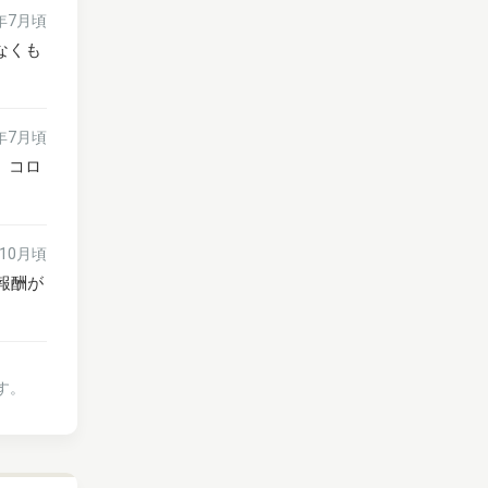
6年7月頃
なくも
6年7月頃
、コロ
年10月頃
報酬が
す。