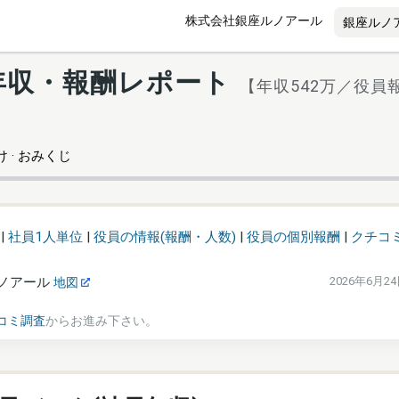
株式会社銀座ルノアール
年収・報酬レポート
【年収542万／役員報
 · おみくじ
|
社員1人単位
|
役員の情報(報酬・人数)
|
役員の個別報酬
|
クチコ
ノアール
2026年6月2
地図
コミ調査
からお進み下さい。