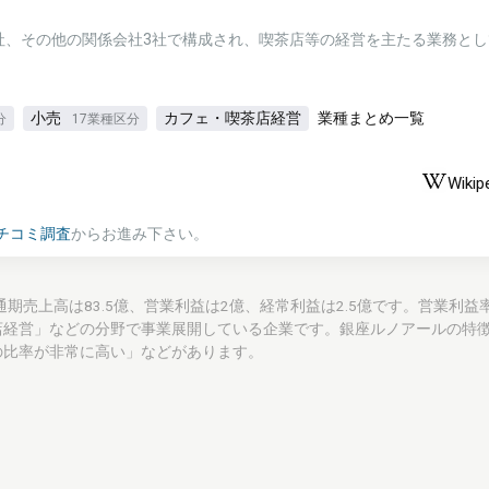
社、その他の関係会社3社で構成され、喫茶店等の経営を主たる業務とし
小売
カフェ・喫茶店経営
業種まとめ一覧
分
17業種区分
Wikip
チコミ調査
からお進み下さい。
,LTD)の通期売上高は83.5億、営業利益は2億、経常利益は2.5億です。営業利益
店経営」などの分野で事業展開している企業です。銀座ルノアールの特
の比率が非常に高い」などがあります。