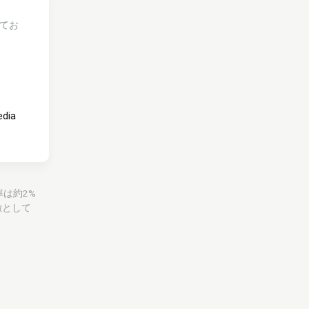
てお
edia
率は約2%
徴として