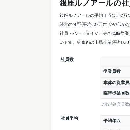
銀座ルノアールの社
銀座ルノアールの平均年収は542
経営の分野(平均637万)でやや低
社員・パートタイマー等の臨時従業
います。東京都の上場企業(平均73
社員数
従業員数
本体の従業員
臨時従業員
※臨時従業員数
社員平均
平均年収