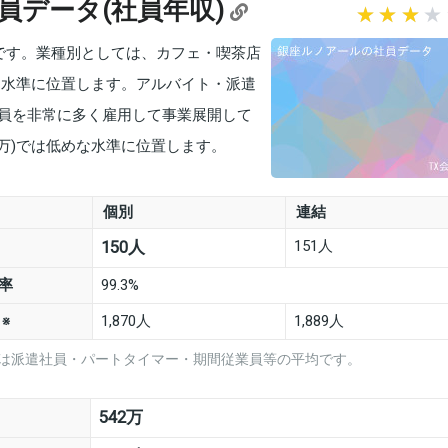
員データ(社員年収)
万です。業種別としては、カフェ・喫茶店
めな水準に位置します。アルバイト・派遣
員を非常に多く雇用して事業展開して
0万)では低めな水準に位置します。
個別
連結
151人
150人
率
99.3%
数
1,870人
1,889人
※
は派遣社員・パートタイマー・期間従業員等の平均です。
542万