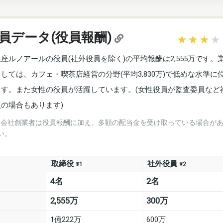
員データ(役員報酬)
銀座ルノアールの役員(社外役員を除く)の平均報酬は2,555万です。
としては、カフェ・喫茶店経営の分野(平均3,830万)で低めな水準に
ます。また女性の役員が活躍しています。(女性役員が監査委員など
員の場合もあります)
※会社創業者は役員報酬に加え、多額の配当金を受け取っている場合が
い。
取締役
社外役員
※1
※2
4名
2名
2,555万
300万
1億222万
600万