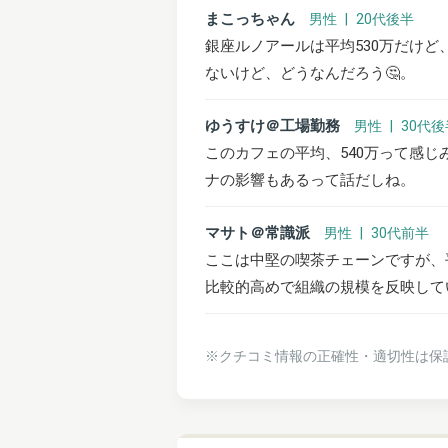
まこっちゃん
男性 | 20代後半
銀座ルノアールは平均530万だけ
ないけど、どうなんだろう🤔。
ゆうすけ＠工場勤務
男性 | 30代
このカフェの平均、540万って感
ナの影響もあるって話だしね。
マサト＠常識派
男性 | 30代前半
ここは中堅の喫茶チェーンですが、平
比較的高めで組織の規模を反映して
※クチコミ情報の正確性・適切性は保