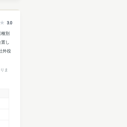
3.0
業種別
位置し
社外役
ありま