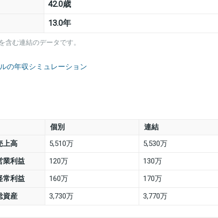
42.0歳
13.0年
を含む連結のデータです。
ールの年収シミュレーション
個別
連結
売上高
5,510万
5,530万
営業利益
120万
130万
経常利益
160万
170万
総資産
3,730万
3,770万