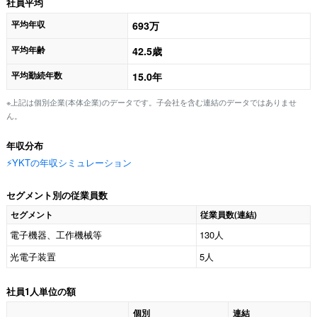
社員平均
平均年収
693万
平均年齢
42.5歳
平均勤続年数
15.0年
※上記は個別企業(本体企業)のデータです。子会社を含む連結のデータではありませ
ん。
年収分布
⚡️YKTの年収シミュレーション
セグメント別の従業員数
セグメント
従業員数(連結)
電子機器、工作機械等
130人
光電子装置
5人
社員1人単位の額
個別
連結