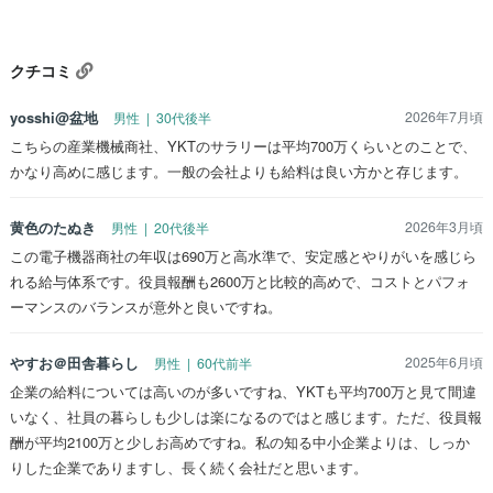
クチコミ
yosshi@盆地
2026年7月頃
男性 | 30代後半
こちらの産業機械商社、YKTのサラリーは平均700万くらいとのことで、
かなり高めに感じます。一般の会社よりも給料は良い方かと存じます。
黄色のたぬき
2026年3月頃
男性 | 20代後半
この電子機器商社の年収は690万と高水準で、安定感とやりがいを感じら
れる給与体系です。役員報酬も2600万と比較的高めで、コストとパフォ
ーマンスのバランスが意外と良いですね。
やすお＠田舎暮らし
2025年6月頃
男性 | 60代前半
企業の給料については高いのが多いですね、YKTも平均700万と見て間違
いなく、社員の暮らしも少しは楽になるのではと感じます。ただ、役員報
酬が平均2100万と少しお高めですね。私の知る中小企業よりは、しっか
りした企業でありますし、長く続く会社だと思います。