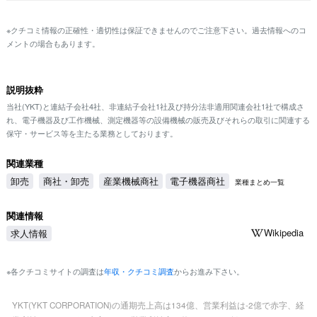
※クチコミ情報の正確性・適切性は保証できませんのでご注意下さい。過去情報へのコ
メントの場合もあります。
説明抜粋
当社(YKT)と連結子会社4社、非連結子会社1社及び持分法非適用関連会社1社で構成さ
れ、電子機器及び工作機械、測定機器等の設備機械の販売及びそれらの取引に関連する
保守・サービス等を主たる業務としております。
関連業種
卸売
商社・卸売
産業機械商社
電子機器商社
業種まとめ一覧
関連情報
Wikipedia
求人情報
※各クチコミサイトの調査は
年収・クチコミ調査
からお進み下さい。
YKT(YKT CORPORATION)の通期売上高は134億、営業利益は-2億で赤字、経