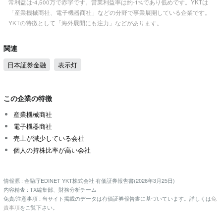
常利益は-4,500万で赤字です。営業利益率は約-1%であり低めです。YKTは
「産業機械商社、電子機器商社」などの分野で事業展開している企業です。
YKTの特徴として「海外展開にも注力」などがあります。
関連
日本証券金融
表示灯
この企業の特徴
産業機械商社
電子機器商社
売上が減少している会社
個人の持株比率が高い会社
情報源 : 金融庁EDINET YKT株式会社 有価証券報告書(2026年3月25日)
内容精査 : TX編集部、財務分析チーム
免責/注意事項 : 当サイト掲載のデータは有価証券報告書に基づいています。詳しくは
免
責事項
をご覧下さい。