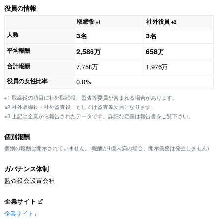
役員の情報
取締役
社外役員
※1
※2
人数
3名
3名
平均報酬
2,586万
658万
合計報酬
7,758万
1,976万
役員の女性比率
0.0%
※1 取締役の項目に社外取締役、監査等委員が含まれる場合があります。
※2 社外取締役・社外監査役、もしくは監査等委員になります。
※3 上記は企業から報告されたデータです。詳細な定義は報告書をご覧下さい。
個別報酬
個別の報酬は開示されていません。(報酬が1億未満の場合、開示義務は発生しません)
ガバナンス体制
監査役会設置会社
企業サイト
企業サイト
/