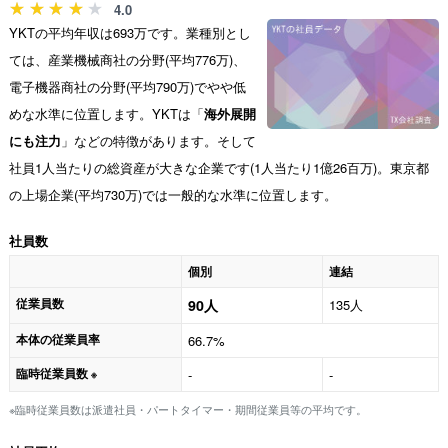
4.0
YKTの平均年収は693万です。業種別とし
ては、産業機械商社の分野(平均776万)、
電子機器商社の分野(平均790万)でやや低
めな水準に位置します。YKTは「
海外展開
にも注力
」などの特徴があります。そして
社員1人当たりの総資産が大きな企業です(1人当たり1億26百万)。東京都
の上場企業(平均730万)では一般的な水準に位置します。
社員数
個別
連結
従業員数
90人
135人
本体の従業員率
66.7%
臨時従業員数
-
-
※
※臨時従業員数は派遣社員・パートタイマー・期間従業員等の平均です。