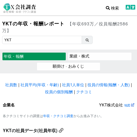
検索
YKTの年収・報酬レポート
【年収693万／役員報酬2586
万】
業績・株式
年収・報酬
願掛け · おみくじ
社員数
|
社員平均(年収・年齢)
|
社員1人単位
|
役員の情報(報酬・人数)
|
役員の個別報酬
|
クチコミ
企業名
YKT株式会社
地図
各クチコミサイトの調査は
年収・クチコミ調査
からお進み下さい。
YKTの社員データ(社員年収)