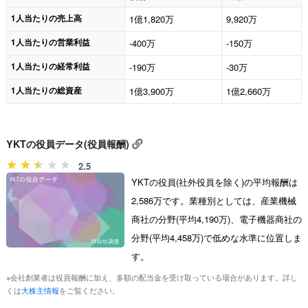
1人当たりの売上高
1億1,820万
9,920万
1人当たりの営業利益
-400万
-150万
1人当たりの経常利益
-190万
-30万
1人当たりの総資産
1億3,900万
1億2,660万
YKTの役員データ(役員報酬)
2.5
YKTの役員(社外役員を除く)の平均報酬は
2,586万です。業種別としては、産業機械
商社の分野(平均4,190万)、電子機器商社の
分野(平均4,458万)で低めな水準に位置しま
す。
※会社創業者は役員報酬に加え、多額の配当金を受け取っている場合があります。詳し
くは
大株主情報
をご覧ください。