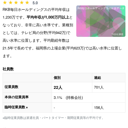
5.0
RKB毎日ホールディングスの平均年収は
1,230万です。
平均年収が1,000万円以上
と
なっており、非常に高い水準です。業種別
としては、テレビ局の分野(平均942万)で
高い水準に位置します。平均勤続年数は
21.5年で長めです。福岡県の上場企業(平均623万)では高い水準に位置し
ます。
社員数
個別
連結
従業員数
22人
701人
本体の従業員率
3.1% (持株会社)
臨時従業員数
-
156人
※
※臨時従業員数は派遣社員・パートタイマー・期間従業員等の平均です。