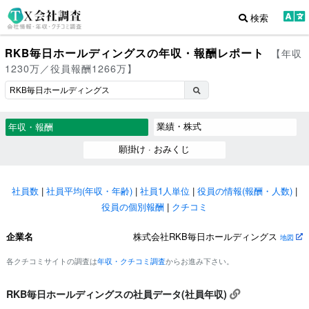
検索
RKB毎日ホールディングスの年収・報酬レポート
【年収
1230万／役員報酬1266万】
業績・株式
年収・報酬
願掛け · おみくじ
社員数
|
社員平均(年収・年齢)
|
社員1人単位
|
役員の情報(報酬・人数)
|
役員の個別報酬
|
クチコミ
企業名
株式会社RKB毎日ホールディングス
地図
各クチコミサイトの調査は
年収・クチコミ調査
からお進み下さい。
RKB毎日ホールディングスの社員データ(社員年収)