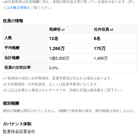
※会社創業者は役員報酬に加え、多額の配当金を受け取っている場合があります。詳し
くは
大株主情報
をご覧ください。
役員の情報
取締役
社外役員
※1
※2
人数
12名
8名
平均報酬
1,266万
175万
合計報酬
1億5,200万
1,400万
役員の女性比率
0.0%
※1 取締役の項目に社外取締役、監査等委員が含まれる場合があります。
※2 社外取締役・社外監査役、もしくは監査等委員になります。
※3 上記は企業から報告されたデータです。詳細な定義は報告書をご覧下さい。
個別報酬
個別の報酬は開示されていません。(報酬が1億未満の場合、開示義務は発生しません)
ガバナンス体制
監査役会設置会社