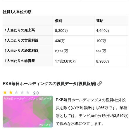
社員1人単位の額
個別
連結
1人当たりの売上高
8,300万
4,640万
1人当たりの営業利益
430万
190万
1人当たりの経常利益
2,320万
220万
1人当たりの総資産
17億3,610万
8,930万
RKB毎日ホールディングスの役員データ(役員報酬)
2.0
RKB毎日ホールディングスの役員(社外役
員を除く)の平均報酬は1,266万です。業種
別としては、テレビ局の分野(平均3,519万)
で低めな水準に位置します。