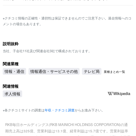
※クチコミ情報の正確性・適切性は保証できませんのでご注意下さい。過去情報へのコ
メントの場合もあります。
説明抜粋
当社、子会社11社及び関連会社3社で構成されております。
関連業種
情報・通信
情報通信・サービスその他
テレビ局
業種まとめ一覧
関連情報
Wikipedia
求人情報
※各クチコミサイトの調査は
年収・クチコミ調査
からお進み下さい。
RKB毎日ホールディングス(RKB MAINICHI HOLDINGS CORPORATION)の通
期売上高は325億、営業利益は13.1億、経常利益は15.7億です。営業利益率