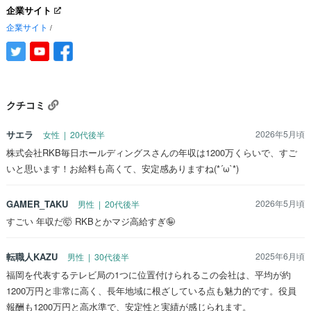
企業サイト
企業サイト
/
クチコミ
サエラ
2026年5月頃
女性 | 20代後半
株式会社RKB毎日ホールディングスさんの年収は1200万くらいで、すご
いと思います！お給料も高くて、安定感ありますね(*´ω`*)
GAMER_TAKU
2026年5月頃
男性 | 20代後半
すごい 年収だ🤯 RKBとかマジ高給すぎ🤪
転職人KAZU
2025年6月頃
男性 | 30代後半
福岡を代表するテレビ局の1つに位置付けられるこの会社は、平均が約
1200万円と非常に高く、長年地域に根ざしている点も魅力的です。役員
報酬も1200万円と高水準で、安定性と実績が感じられます。