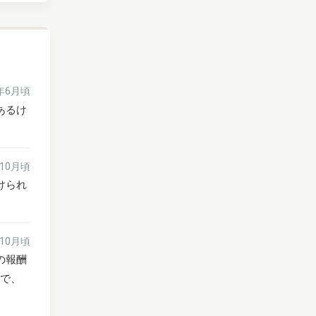
6年6月頃
あるけ
年10月頃
けられ
年10月頃
の報酬
妙で、