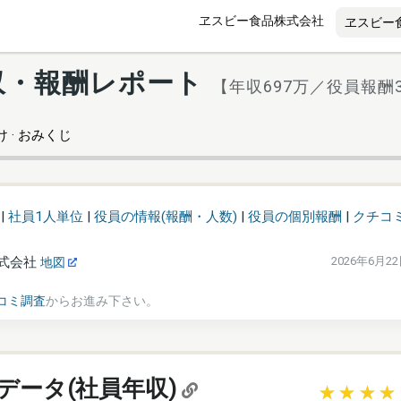
ヱスビー食品株式会社
収・報酬レポート
【年収697万／役員報酬3
 · おみくじ
|
社員1人単位
|
役員の情報(報酬・人数)
|
役員の個別報酬
|
クチコ
式会社
2026年6月2
地図
コミ調査
からお進み下さい。
データ(社員年収)