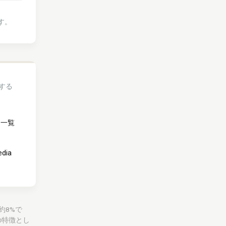
す。
する
め一覧
edia
約8%で
の特徴とし