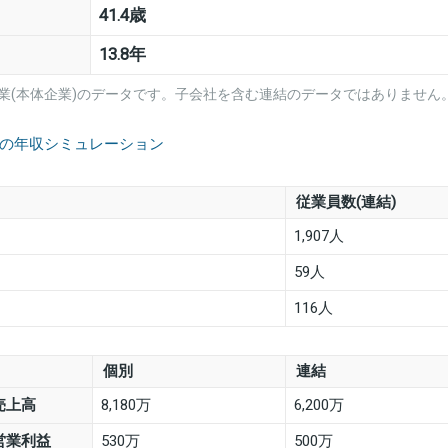
41.4歳
13.8年
業(本体企業)のデータです。子会社を含む連結のデータではありません
品の年収シミュレーション
従業員数(連結)
1,907人
59人
116人
個別
連結
売上高
8,180万
6,200万
営業利益
530万
500万