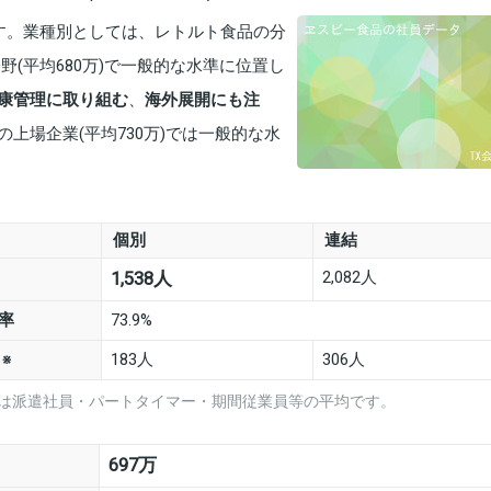
です。業種別としては、レトルト食品の分
分野(平均680万)で一般的な水準に位置し
康管理に取り組む
、
海外展開にも注
上場企業(平均730万)では一般的な水
個別
連結
2,082人
1,538人
率
73.9%
数
183人
306人
※
は派遣社員・パートタイマー・期間従業員等の平均です。
697万