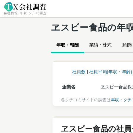
ヱスビー食品の年
業績・株式
願掛け
年収・報酬
社員数
|
社員平均(年収・年齢)
企業名
ヱスビー食品株
各クチコミサイトの調査は
年収・クチ
ヱスビー食品の社員