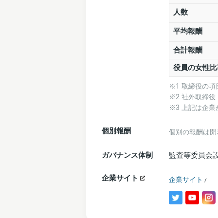
人数
平均報酬
合計報酬
役員の女性比
※1 取締役の
※2 社外取締
※3 上記は企
個別報酬
個別の報酬は開
ガバナンス体制
監査等委員会
企業サイト
企業サイト
/