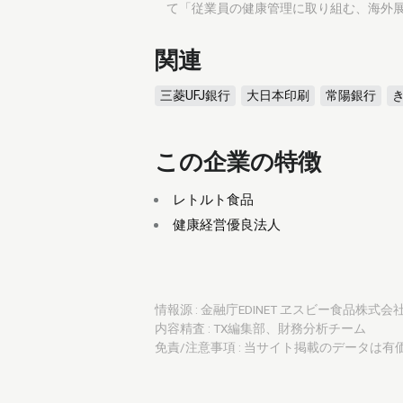
て「従業員の健康管理に取り組む、海外展
関連
三菱UFJ銀行
大日本印刷
常陽銀行
この企業の特徴
レトルト食品
健康経営優良法人
情報源 : 金融庁EDINET ヱスビー食品株式会社
内容精査 : TX編集部、財務分析チーム
免責/注意事項 : 当サイト掲載のデータは