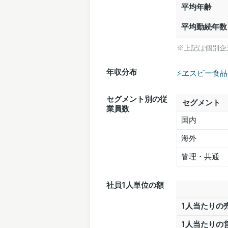
平均年齢
平均勤続年数
※上記は個別企
年収分布
⚡️ヱスビー食
セグメント別の従
セグメント
業員数
国内
海外
管理・共通
社員1人単位の額
1人当たりの
1人当たりの