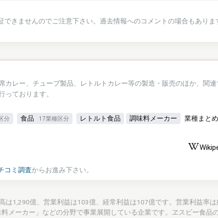
証できませんのでご注意下さい。過去情報へのコメントの場合もありま
席カレー、チューブ製品、レトルトカレー等の製造・販売のほか、関連
行っております。
食品
レトルト食品
調味料メーカー
業種まと
区分
17業種区分
Wikip
チコミ調査
からお進み下さい。
通期売上高は1,290億、営業利益は103億、経常利益は107億です。営業利益率は
味料メーカー」などの分野で事業展開している企業です。ヱスビー食品