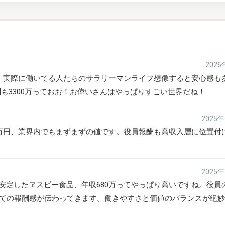
202
ね！実際に働いてる人たちのサラリーマンライフ想像すると安心感も
酬も3300万っておお！お偉いさんはやっぱりすごい世界だね！
2025
0万円、業界内でもまずまずの値です。役員報酬も高収入層に位置付
2025
安定したヱスビー食品、年収680万ってやっぱり高いですね。役員
しての報酬感が伝わってきます。働きやすさと価値のバランスが絶