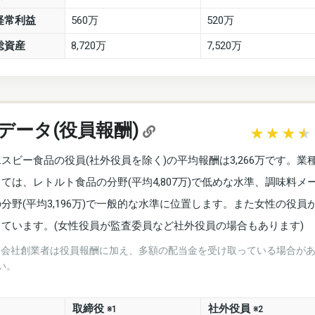
経常利益
560万
520万
総資産
8,720万
7,520万
データ(役員報酬)
ヱスビー食品の役員(社外役員を除く)の平均報酬は3,266万です。業
しては、レトルト食品の分野(平均4,807万)で低めな水準、調味料メ
の分野(平均3,196万)で一般的な水準に位置します。また女性の役員
しています。(女性役員が監査委員など社外役員の場合もあります)
※会社創業者は役員報酬に加え、多額の配当金を受け取っている場合が
い。
取締役
社外役員
※1
※2