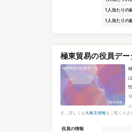
1人当たりの
1人当たりの
極東貿易の役員デー
り
す。詳しくは
大株主情報
をご覧くださ
役員の情報