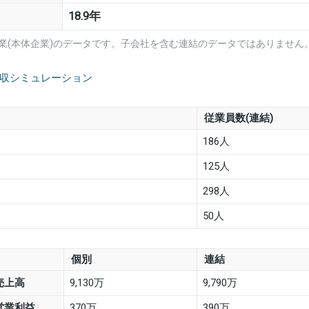
18.9年
業(本体企業)のデータです。子会社を含む連結のデータではありません
年収シミュレーション
従業員数(連結)
186人
125人
298人
50人
個別
連結
売上高
9,130万
9,790万
営業利益
370万
390万