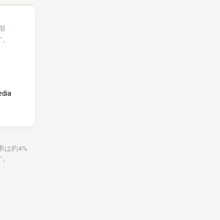
部
す。
edia
益率は約4%
す。