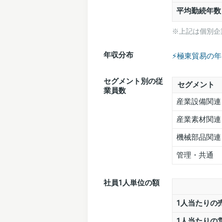
平均勤続年数
※上記は個別企
年収分布
⚡️極東貿易の
セグメント別の従
セグメント
業員数
産業設備関連
産業素材関連
機械部品関連
管理・共通
社員1人単位の額
1人当たりの
1人当たりの