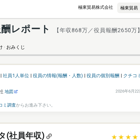
極東貿易株式会社
報酬レポート
【年収868万／役員報酬2650万
 · おみくじ
|
社員1人単位
|
役員の情報(報酬・人数)
|
役員の個別報酬
|
クチコ
社
2026年6月2
地図
コミ調査
からお進み下さい。
タ(社員年収)