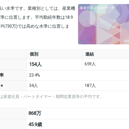
り高い水準です。業種別としては、産業機
水準に位置します。平均勤続年数は18.9
均730万)では高めな水準に位置しま
個別
連結
659人
154人
率
23.4%
数
34人
187人
※
は派遣社員・パートタイマー・期間従業員等の平均です。
868万
45.9歳