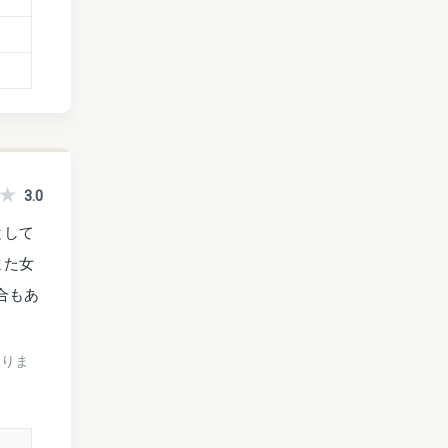
3.0
として
また女
合もあ
ありま