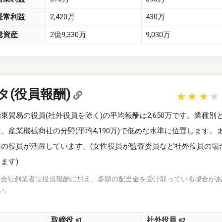
経常利益
2,420万
430万
総資産
2億9,330万
9,030万
タ(役員報酬)
極東貿易の役員(社外役員を除く)の平均報酬は2,650万です。業種別
は、産業機械商社の分野(平均4,190万)で低めな水準に位置します。
性の役員が活躍しています。(女性役員が監査委員など社外役員の場
ます)
※会社創業者は役員報酬に加え、多額の配当金を受け取っている場合が
い。
取締役
社外役員
※1
※2