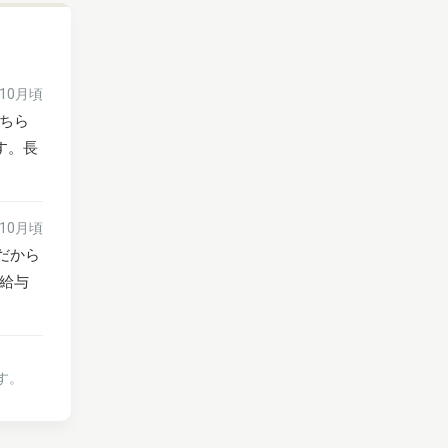
年10月頃
ちら
す。長
年10月頃
だから
給与
す。