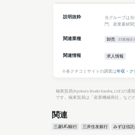
説明抜粋
当グループは当
門、産業素材関
関連業種
卸売
33業種区
関連情報
求人情報
※各クチコミサイトの調査は
年収・ク
極東貿易(Kyokuto Boeki Kaisha,
です。極東貿易は「産業機械商社」などの
関連
三菱UFJ銀行
三井住友銀行
みずほ信託