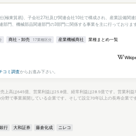
社(極東貿易)、子会社27社及び関連会社10社で構成され、産業設備関連
連部門、機械部品関連部門の3部門に関係する事業を主に行っておりま
商社・卸売
産業機械商社
業種まとめ一覧
分
17業種区分
Wikip
チコミ調査
からお進み下さい。
 Ltd.)の通期売上高は645億、営業利益は25.8億、経常利益は28.5億です。営業利
分野で事業展開している企業です。そして設立70年以上の長寿企業で
銀行
大和証券
藤倉化成
ニレコ