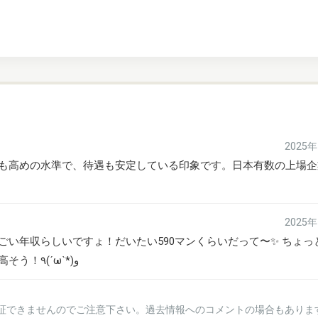
2025
も高めの水準で、待遇も安定している印象です。日本有数の上場企
2025
ごい年収らしいですょ！だいたい590マンくらいだって〜✨ ちょっ
しいかも！お偉いさんたちの報酬も高そう！٩(ˊωˋ*)و
証できませんのでご注意下さい。過去情報へのコメントの場合もありま