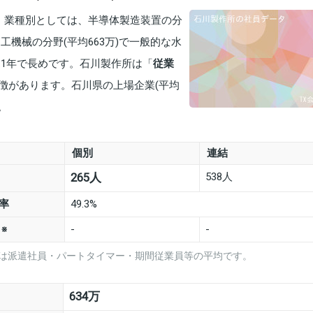
す。業種別としては、半導体製造装置の分
加工機械の分野(平均663万)で一般的な水
.1年で長めです。石川製作所は「
従業
徴があります。石川県の上場企業(平均
。
個別
連結
538人
265人
率
49.3%
数
-
-
※
は派遣社員・パートタイマー・期間従業員等の平均です。
634万