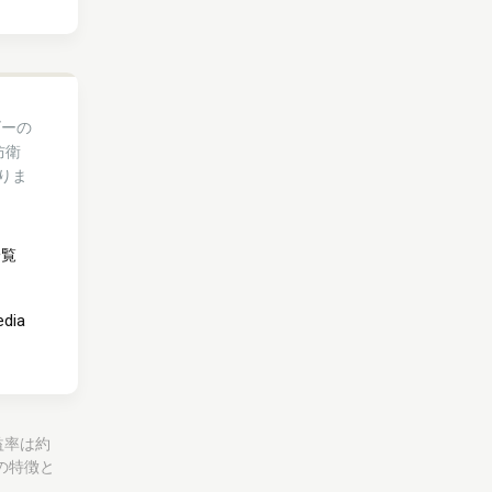
ゴーの
防衛
りま
一覧
edia
利益率は約
の特徴と