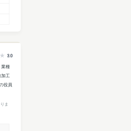
3.0
。業種
維加工
の役員
ありま