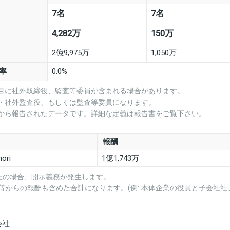
7名
7名
4,282万
150万
2億9,975万
1,050万
率
0.0%
項目に社外取締役、監査等委員が含まれる場合があります。
役・社外監査役、もしくは監査等委員になります。
業から報告されたデータです。詳細な定義は報告書をご覧下さい。
報酬
ori
1億1,743万
上の場合、開示義務が発生します。
等からの報酬も含めた合計になります。(例: 本体企業の役員と子会社社
会社