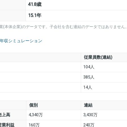
41.8歳
15.1年
業(本体企業)のデータです。子会社を含む連結のデータではありません
の年収シミュレーション
従業員数(連結)
104人
385人
14人
個別
連結
売上高
4,340万
3,430万
営業利益
160万
240万