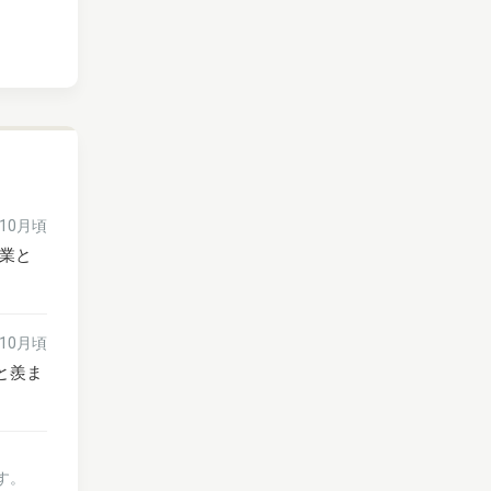
年10月頃
業と
年10月頃
と羨ま
す。