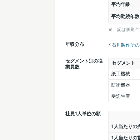
平均年齢
平均勤続年数
※上記は個別企
年収分布
⚡️石川製作所
セグメント別の従
セグメント
業員数
紙工機械
防衛機器
受託生産
社員1人単位の額
1人当たりの
1人当たりの