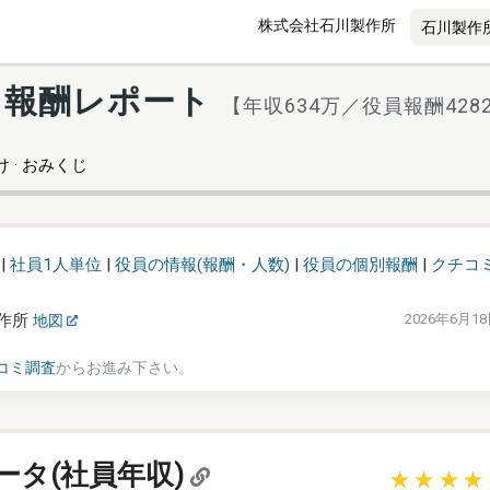
株式会社石川製作所
・報酬レポート
【年収634万／役員報酬428
 · おみくじ
|
社員1人単位
|
役員の情報(報酬・人数)
|
役員の個別報酬
|
クチコ
作所
2026年6月1
地図
コミ調査
からお進み下さい。
ータ(社員年収)