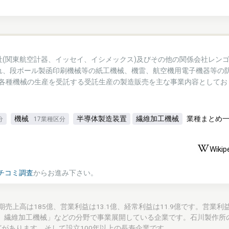
社(関東航空計器、イッセイ、イシメックス)及びその他の関係会社レン
れ、段ボール製函印刷機械等の紙工機械、機雷、航空機用電子機器等の
各種機械の生産を受託する受託生産の製造販売を主な事業内容としてお
機械
半導体製造装置
繊維加工機械
業種まとめ
分
17業種区分
Wikip
チコミ調査
からお進み下さい。
 Ltd.)の通期売上高は185億、営業利益は13.1億、経常利益は11.9億です。営業
、繊維加工機械」などの分野で事業展開している企業です。石川製作所
があります。そして設立100年以上の長寿企業です。