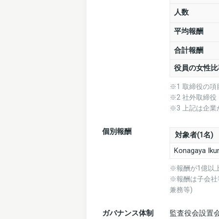
人数
平均報酬
合計報酬
役員の女性比
※1 取締役の
※2 社外取締
※3 上記は企
個別報酬
対象者(1名)
Konagaya Ikun
※報酬が1億以
※報酬は子会社
兼務等)
ガバナンス体制
監査役会設置