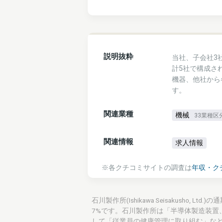
説明抜粋
当社、子会社3
計5社で構成さ
機器、他社から
す。
関連業種
機械
33業種区
関連情報
求人情報
※各クチコミサイトの調査は
年収・ク
石川製作所(Ishikawa Seisakusho,
7%です。石川製作所は「半導体製造装置
して「従業員の健康管理に取り組む」など