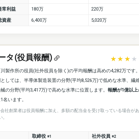
経常利益
180万
220万
総資産
6,400万
5,020万
ータ(役員報酬)
石川製作所の役員(社外役員を除く)の平均報酬は高めの4,282万です
別としては、半導体製造装置の分野(平均8,526万)で低めな水準、繊
械の分野(平均3,417万)で高めな水準に位置します。
報酬が1億以上
は1名います。
※会社創業者は役員報酬に加え、多額の配当金を受け取っている場合が
い。
取締役
社外役員
※1
※2