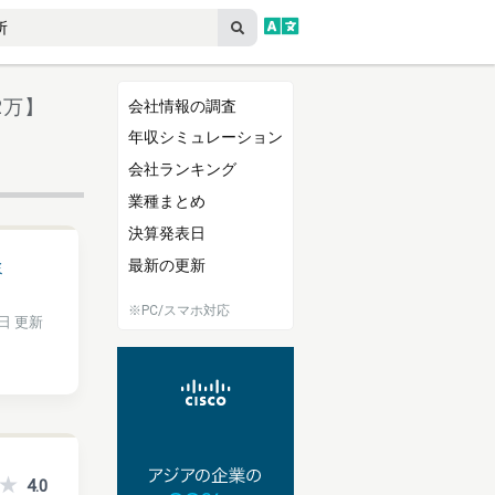
2万】
会社情報の調査
年収シミュレーション
会社ランキング
業種まとめ
決算発表日
最新の更新
ミ
※PC/スマホ対応
8日 更新
4.0