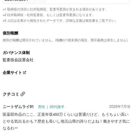
※1 取締役の項目に社外取締役、監査等委員が含まれる場合があります。
※2 社外取締役・社外監査役、もしくは監査等委員になります。
※3 上記は企業から報告されたデータです。詳細な定義は報告書をご覧下さい。
個別報酬
個別の報酬は開示されていません。(報酬が1億未満の場合、開示義務は発生しません)
ガバナンス体制
監査役会設置会社
企業サイト
クチコミ
ニートザムライ91
2026年7月頃
男性 | 30代後半
医薬部外品のここ、正直年収450万くらいは普通だけど、もうちょい高い
とやる気出るかも？歴史も長いし地元山県の誇りだよね！働きやすさ気に
なるわー