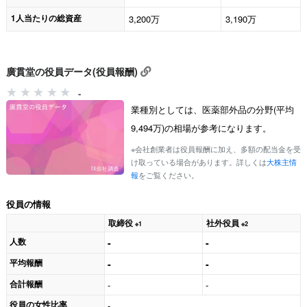
1人当たりの総資産
3,200万
3,190万
廣貫堂の役員データ(役員報酬)
-
業種別としては、医薬部外品の分野(平均
9,494万)の相場が参考になります。
※会社創業者は役員報酬に加え、多額の配当金を受
け取っている場合があります。詳しくは
大株主情
報
をご覧ください。
役員の情報
取締役
社外役員
※1
※2
人数
-
-
平均報酬
-
-
合計報酬
-
-
役員の女性比率
-