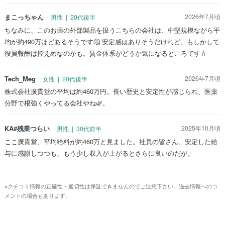
まこっちゃん
2026年7月頃
男性 | 20代後半
ちなみに、このお薬の外部製品を扱うこちらの会社は、中堅規模ながら平
均が約490万ほどあるそうです🤔 安定感はありそうだけれど、もしかして
役員報酬は控えめなのかも。賃金体系がどうか気になるところです💧
Tech_Meg
2026年7月頃
女性 | 20代後半
株式会社廣貫堂の平均は約460万円。長い歴史と安定性が感じられ、医薬
分野で根強くやってる会社やね🌿。
KA#残業つらい
2025年10月頃
男性 | 30代前半
ここ廣貫堂、平均給料が約460万と見ました。社員の皆さん、安定した給
与に感謝しつつも、もう少し収入が上がるとさらに良いのだが。
※クチコミ情報の正確性・適切性は保証できませんのでご注意下さい。過去情報へのコ
メントの場合もあります。