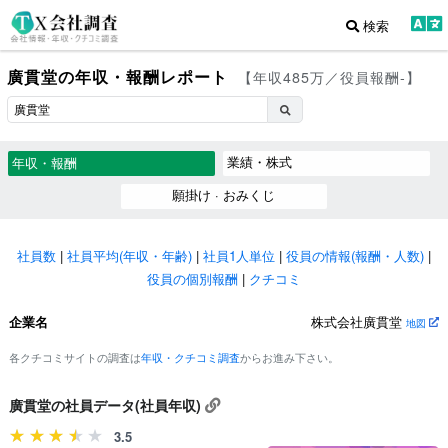
検索
廣貫堂の年収・報酬レポート
【年収485万／役員報酬-】
業績・株式
年収・報酬
願掛け · おみくじ
社員数
|
社員平均(年収・年齢)
|
社員1人単位
|
役員の情報(報酬・人数)
|
役員の個別報酬
|
クチコミ
企業名
株式会社廣貫堂
地図
各クチコミサイトの調査は
年収・クチコミ調査
からお進み下さい。
廣貫堂の社員データ(社員年収)
3.5