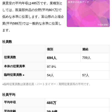
廣貫堂の平均年収は485万です。業種別と
しては、医薬部外品の分野(平均801万)で
低めな水準に位置します。富山県の上場企
業(平均589万)では一般的な水準に位置し
ます。
社員数
個別
連結
従業員数
694人
709人
本体の従業員率
97.9%
臨時従業員数
54人
57人
※
※臨時従業員数は派遣社員・パートタイマー・期間従業員等の平均です。
社員平均
平均年収
485万
平均年齢
39.9歳