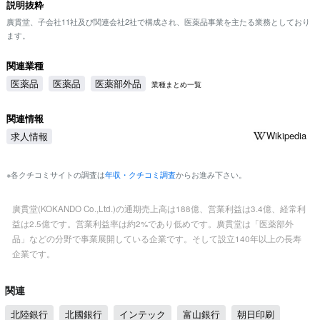
説明抜粋
廣貫堂、子会社11社及び関連会社2社で構成され、医薬品事業を主たる業務としており
ます。
関連業種
医薬品
医薬品
医薬部外品
業種まとめ一覧
関連情報
Wikipedia
求人情報
※各クチコミサイトの調査は
年収・クチコミ調査
からお進み下さい。
廣貫堂(KOKANDO Co.,Ltd.)の通期売上高は188億、営業利益は3.4億、経常利
益は2.5億です。営業利益率は約2%であり低めです。廣貫堂は「医薬部外
品」などの分野で事業展開している企業です。そして設立140年以上の長寿
企業です。
関連
北陸銀行
北國銀行
インテック
富山銀行
朝日印刷