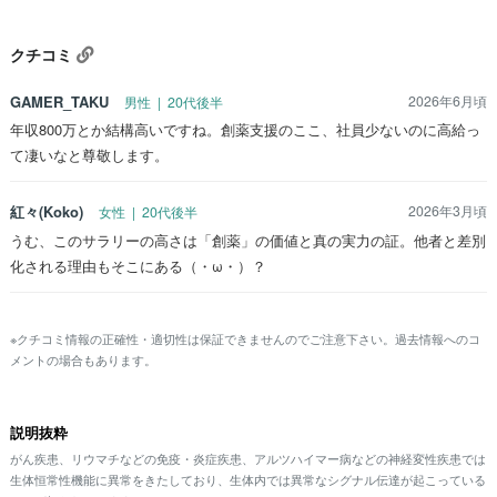
クチコミ
GAMER_TAKU
2026年6月頃
男性 | 20代後半
年収800万とか結構高いですね。創薬支援のここ、社員少ないのに高給っ
て凄いなと尊敬します。
紅々(Koko)
2026年3月頃
女性 | 20代後半
うむ、このサラリーの高さは「創薬」の価値と真の実力の証。他者と差別
化される理由もそこにある（・ω・）？
※クチコミ情報の正確性・適切性は保証できませんのでご注意下さい。過去情報へのコ
メントの場合もあります。
説明抜粋
がん疾患、リウマチなどの免疫・炎症疾患、アルツハイマー病などの神経変性疾患では
生体恒常性機能に異常をきたしており、生体内では異常なシグナル伝達が起こっている