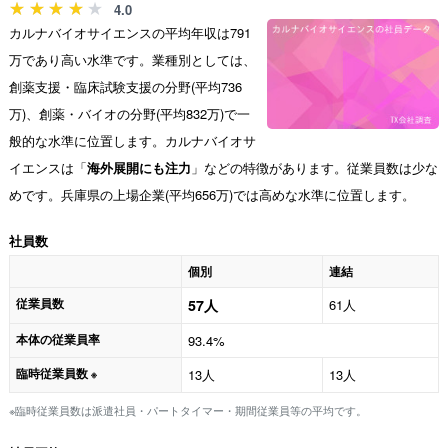
4.0
カルナバイオサイエンスの平均年収は791
万であり高い水準です。業種別としては、
創薬支援・臨床試験支援の分野(平均736
万)、創薬・バイオの分野(平均832万)で一
般的な水準に位置します。カルナバイオサ
イエンスは「
海外展開にも注力
」などの特徴があります。従業員数は少な
めです。兵庫県の上場企業(平均656万)では高めな水準に位置します。
社員数
個別
連結
従業員数
57人
61人
本体の従業員率
93.4%
臨時従業員数
13人
13人
※
※臨時従業員数は派遣社員・パートタイマー・期間従業員等の平均です。