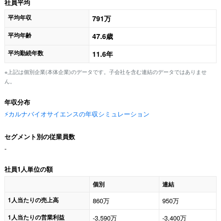
社員平均
平均年収
791万
平均年齢
47.6歳
平均勤続年数
11.6年
※上記は個別企業(本体企業)のデータです。子会社を含む連結のデータではありませ
ん。
年収分布
⚡️カルナバイオサイエンスの年収シミュレーション
セグメント別の従業員数
-
社員1人単位の額
個別
連結
1人当たりの売上高
860万
950万
1人当たりの営業利益
-3,590万
-3,400万