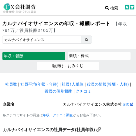
検索
カルナバイオサイエンスの年収・報酬レポート
【年収
791万／役員報酬2405万】
業績・株式
年収・報酬
願掛け · おみくじ
社員数
|
社員平均(年収・年齢)
|
社員1人単位
|
役員の情報(報酬・人数)
|
役員の個別報酬
|
クチコミ
企業名
カルナバイオサイエンス株式会社
地図
各クチコミサイトの調査は
年収・クチコミ調査
からお進み下さい。
カルナバイオサイエンスの社員データ(社員年収)