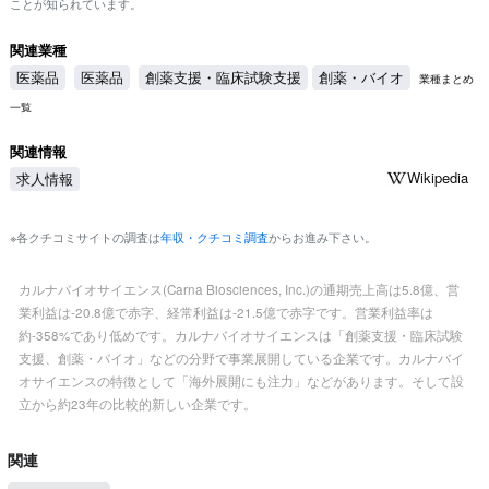
ことが知られています。
関連業種
医薬品
医薬品
創薬支援・臨床試験支援
創薬・バイオ
業種まとめ
一覧
関連情報
Wikipedia
求人情報
※各クチコミサイトの調査は
年収・クチコミ調査
からお進み下さい。
カルナバイオサイエンス(Carna Biosciences, Inc.)の通期売上高は5.8億、営
業利益は-20.8億で赤字、経常利益は-21.5億で赤字です。営業利益率は
約-358%であり低めです。カルナバイオサイエンスは「創薬支援・臨床試験
支援、創薬・バイオ」などの分野で事業展開している企業です。カルナバイ
オサイエンスの特徴として「海外展開にも注力」などがあります。そして設
立から約23年の比較的新しい企業です。
関連