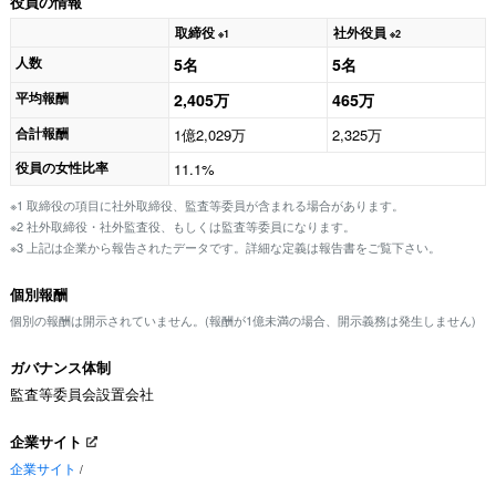
役員の情報
取締役
社外役員
※1
※2
人数
5名
5名
平均報酬
2,405万
465万
合計報酬
1億2,029万
2,325万
役員の女性比率
11.1%
※1 取締役の項目に社外取締役、監査等委員が含まれる場合があります。
※2 社外取締役・社外監査役、もしくは監査等委員になります。
※3 上記は企業から報告されたデータです。詳細な定義は報告書をご覧下さい。
個別報酬
個別の報酬は開示されていません。(報酬が1億未満の場合、開示義務は発生しません)
ガバナンス体制
監査等委員会設置会社
企業サイト
企業サイト
/