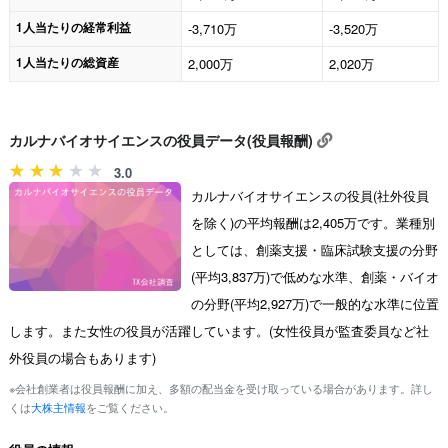
1人当たりの経常利益
-3,710万
-3,520万
1人当たりの総資産
2,000万
2,020万
カルナバイオサイエンスの役員データ(役員報酬)
3.0
カルナバイオサイエンスの役員(社外役員
を除く)の平均報酬は2,405万です。業種別
としては、創薬支援・臨床試験支援の分野
(平均3,837万)で低めな水準、創薬・バイオ
の分野(平均2,927万)で一般的な水準に位置
します。また女性の役員が活躍しています。(女性役員が監査委員など社
外役員の場合もあります)
※会社創業者は役員報酬に加え、多額の配当金を受け取っている場合があります。詳し
くは
大株主情報
をご覧ください。