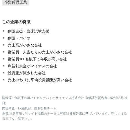
小野薬品工業
この企業の特徴
創薬支援・臨床試験支援
創薬・バイオ
売上高が小さな会社
従業員一人当たりの売上が小さな会社
従業員100名以下で年収が高い会社
利益剰余金がマイナスの会社
総資産が減少した会社
売上のわりに平均役員報酬が高い会社
情報源 : 金融庁EDINET カルナバイオサイエンス株式会社 有価証券報告書(2026年3月26
日)
内容精査 : TX編集部、財務分析チーム
免責/注意事項 : 当サイト掲載のデータは有価証券報告書に基づいています。詳しくは
免
責事項
をご覧下さい。