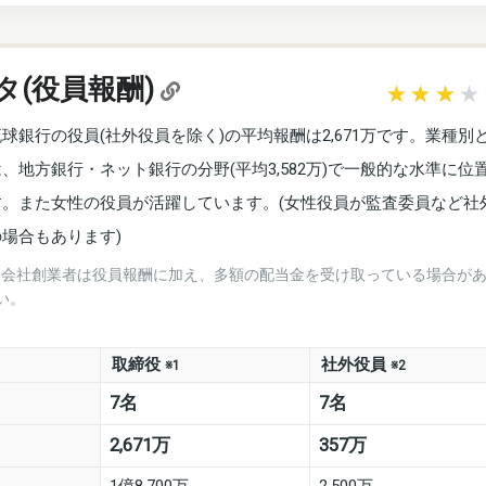
タ(役員報酬)
琉球銀行の役員(社外役員を除く)の平均報酬は2,671万です。業種別
は、地方銀行・ネット銀行の分野(平均3,582万)で一般的な水準に位
す。また女性の役員が活躍しています。(女性役員が監査委員など社
の場合もあります)
※会社創業者は役員報酬に加え、多額の配当金を受け取っている場合が
い。
取締役
社外役員
※1
※2
7名
7名
2,671万
357万