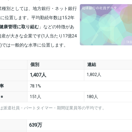
。業種別としては、地方銀行・ネット銀行
準に位置します。平均勤続年数は15.2年
健康管理に取り組む
」などの特徴があ
産が大きな企業です(1人当たり17億24
0万)では一般的な水準に位置します。
個別
連結
1,802人
1,407人
率
78.1%
数
151人
180人
※
は派遣社員・パートタイマー・期間従業員等の平均です。
639万