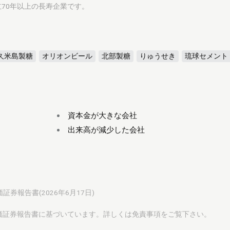
70年以上の長寿企業です。
久米島製糖
オリオンビール
北部製糖
りゅうせき
琉球セメント
資本金が大きな会社
出来高が減少した会社
価証券報告書(2026年6月17日)
有価証券報告書に基づいています。詳しくは
免責事項
をご覧下さい。