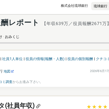
株式会社琉球銀行
報酬レポート
【年収639万／役員報酬2671万
 · おみくじ
|
社員1人単位
|
役員の情報(報酬・人数)
|
役員の個別報酬
|
クチコ
行
2026年6月1
地図
コミ調査
からお進み下さい。
タ(社員年収)