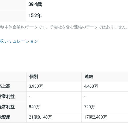
39.4歳
15.2年
業(本体企業)のデータです。子会社を含む連結のデータではありません
年収シミュレーション
個別
連結
売上高
3,930万
4,460万
営業利益
-
-
経常利益
840万
720万
総資産
21億8,140万
17億2,490万