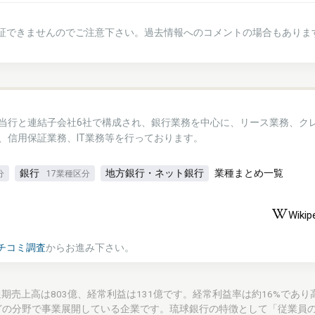
証できませんのでご注意下さい。過去情報へのコメントの場合もありま
当行と連結子会社6社で構成され、銀行業務を中心に、リース業務、ク
、信用保証業務、IT業務等を行っております。
銀行
地方銀行・ネット銀行
業種まとめ一覧
分
17業種区分
Wikip
チコミ調査
からお進み下さい。
 Limited)の通期売上高は803億、経常利益は131億です。経常利益率は約16%で
どの分野で事業展開している企業です。琉球銀行の特徴として「従業員