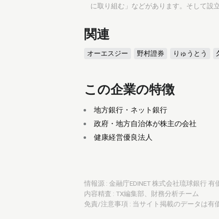
に取り組む」などがあります。そして設立
関連
オーエスジー
野村證券
りゅうとう
この企業の特徴
地方銀行・ネット銀行
政府・地方自治体が株主の会社
健康経営優良法人
情報源 : 金融庁EDINET 株式会社琉球銀行 有
内容精査 : TX編集部、財務分析チーム
免責/注意事項 : 当サイト掲載のデータは