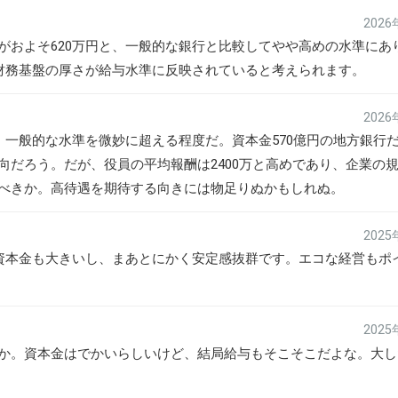
202
がおよそ620万円と、一般的な銀行と比較してやや高めの水準にあ
う財務基盤の厚さが給与水準に反映されていると考えられます。
202
、一般的な水準を微妙に超える程度だ。資本金570億円の地方銀行
向だろう。だが、役員の平均報酬は2400万と高めであり、企業の
べきか。高待遇を期待する向きには物足りぬかもしれぬ。
202
資本金も大きいし、まあとにかく安定感抜群です。エコな経営もポ
202
か。資本金はでかいらしいけど、結局給与もそこそこだよな。大し