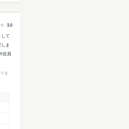
3.0
として
置しま
外役員
ありま