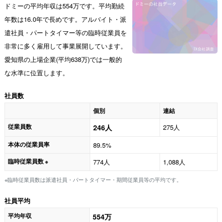
ドミーの平均年収は554万です。平均勤続
年数は16.0年で長めです。アルバイト・派
遣社員・パートタイマー等の臨時従業員を
非常に多く雇用して事業展開しています。
愛知県の上場企業(平均638万)では一般的
な水準に位置します。
社員数
個別
連結
従業員数
246人
275人
本体の従業員率
89.5%
臨時従業員数
774人
1,088人
※
※臨時従業員数は派遣社員・パートタイマー・期間従業員等の平均です。
社員平均
平均年収
554万