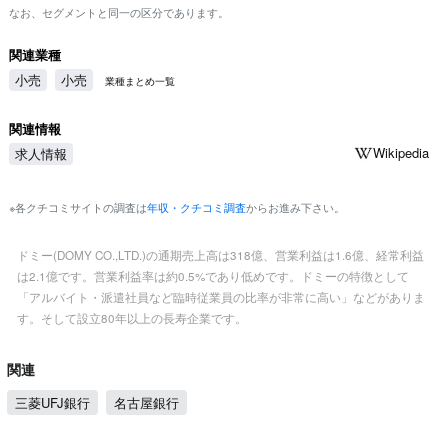
なお、セグメントと同一の区分であります。
関連業種
小売
小売
業種まとめ一覧
関連情報
Wikipedia
求人情報
※各クチコミサイトの調査は
年収・クチコミ調査
からお進み下さい。
ドミー(DOMY CO.,LTD.)の通期売上高は318億、営業利益は1.6億、経常利益
は2.1億です。営業利益率は約0.5%であり低めです。ドミーの特徴として
「アルバイト・派遣社員など臨時従業員の比率が非常に高い」などがありま
す。そして設立80年以上の長寿企業です。
関連
三菱UFJ銀行
名古屋銀行