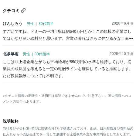
クチコミ
けんしろう
2026年6月頃
男性 | 30代前半
すごいですね、ドミーの平均年収は約540万円とか！この規模の企業にし
てはかなり良い給料だと思います。営業頑張ればさらに伸びるかな！💪🕶️
北条早雨
2025年10月頃
男性 | 30代後半
ここは非上場企業ながらも平均給与が550万円の水準を維持しており、従
業員の成熟度を考えると一定の報酬ラインを確保していると推察します。
ただ役員報酬については不明です。
※クチコミ情報の正確性・適切性は保証できませんのでご注意下さい。過去情報へのコ
メントの場合もあります。
説明抜粋
当社及び子会社3社並びに関連会社1社で構成されており、食品、日用雑貨及び衣料品の
仕入れから小売販売までを一貫して展開する流通事業を主な事業内容としております。