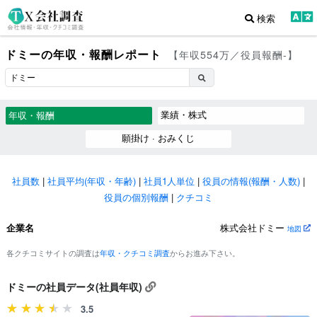
検索
ドミーの年収・報酬レポート
【年収554万／役員報酬-】
業績・株式
年収・報酬
願掛け · おみくじ
社員数
|
社員平均(年収・年齢)
|
社員1人単位
|
役員の情報(報酬・人数)
|
役員の個別報酬
|
クチコミ
企業名
株式会社ドミー
地図
各クチコミサイトの調査は
年収・クチコミ調査
からお進み下さい。
ドミーの社員データ(社員年収)
3.5