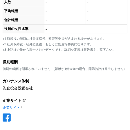
人数
-
-
平均報酬
-
-
合計報酬
-
-
役員の女性比率
-
※1 取締役の項目に社外取締役、監査等委員が含まれる場合があります。
※2 社外取締役・社外監査役、もしくは監査等委員になります。
※3 上記は企業から報告されたデータです。詳細な定義は報告書をご覧下さい。
個別報酬
個別の報酬は開示されていません。(報酬が1億未満の場合、開示義務は発生しません)
ガバナンス体制
監査役会設置会社
企業サイト
企業サイト
/