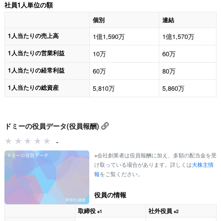
社員1人単位の額
個別
連結
1人当たりの売上高
1億1,590万
1億1,570万
1人当たりの営業利益
10万
60万
1人当たりの経常利益
60万
80万
1人当たりの総資産
5,810万
5,860万
ドミーの役員データ(役員報酬)
-
※会社創業者は役員報酬に加え、多額の配当金を受
け取っている場合があります。詳しくは
大株主情
報
をご覧ください。
役員の情報
取締役
社外役員
※1
※2