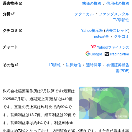
過去推移
株価の推移
信用残の推移
/
分析
テクニカル
ファンダメンタル
/
TV季節性
クチコミ
Yahoo掲示板
(
過去スレッド
)
note記事
クチコミ
/
チャート
Yahoo!ファイナンス
Google
TradingView
その他
IR情報
決算短信
適時開示
有価証券報告
/
/
/
書(PDF)
株式会社稲葉製作所は7月決算です(最新は
2025年7月期)。通期売上高(連結)は419億
です。直近の売上高は昨対比で約99%で
す。営業利益は18.7億、経常利益は22億で
す。営業利益率は約4%です。利益剰余金
比率は約73%となっており、内部留保が多い状況です。また自己資本比率