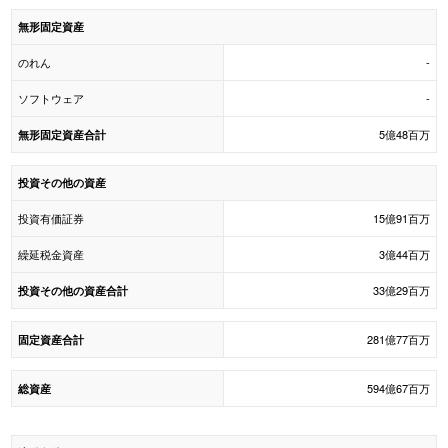
無形固定資産
のれん
-
ソフトウェア
-
5億48百万
無形固定資産合計
投資その他の資産
投資有価証券
15億91百万
繰延税金資産
3億44百万
33億29百万
投資その他の資産合計
281億77百万
固定資産合計
594億67百万
総資産