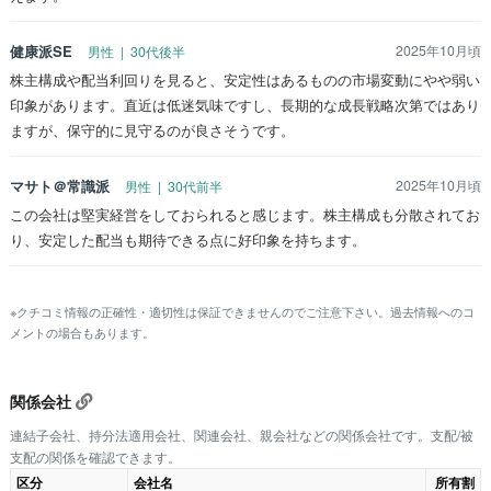
健康派SE
2025年10月頃
男性 | 30代後半
株主構成や配当利回りを見ると、安定性はあるものの市場変動にやや弱い
印象があります。直近は低迷気味ですし、長期的な成長戦略次第ではあり
ますが、保守的に見守るのが良さそうです。
マサト＠常識派
2025年10月頃
男性 | 30代前半
この会社は堅実経営をしておられると感じます。株主構成も分散されてお
り、安定した配当も期待できる点に好印象を持ちます。
※クチコミ情報の正確性・適切性は保証できませんのでご注意下さい。過去情報へのコ
メントの場合もあります。
関係会社
連結子会社、持分法適用会社、関連会社、親会社などの関係会社です。支配/被
支配の関係を確認できます。
区分
会社名
所有割