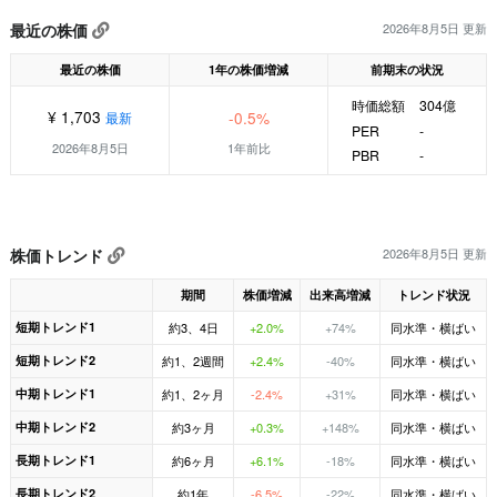
最近の株価
2026年8月5日 更新
最近の株価
1年の株価増減
前期末の状況
時価総額
304億
¥ 1,703
-0.5%
最新
PER
-
2026年8月5日
1年前比
PBR
-
株価トレンド
2026年8月5日 更新
期間
株価増減
出来高増減
トレンド状況
短期トレンド1
約3、4日
+2.0%
+74%
同水準・横ばい
短期トレンド2
約1、2週間
+2.4%
-40%
同水準・横ばい
中期トレンド1
約1、2ヶ月
-2.4%
+31%
同水準・横ばい
中期トレンド2
約3ヶ月
+0.3%
+148%
同水準・横ばい
長期トレンド1
約6ヶ月
+6.1%
-18%
同水準・横ばい
長期トレンド2
約1年
-6.5%
-22%
同水準・横ばい