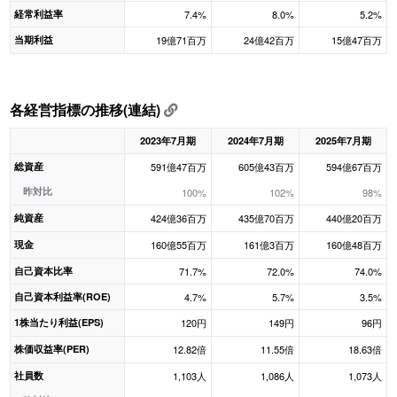
経常利益率
7.4%
8.0%
5.2%
当期利益
19億71百万
24億42百万
15億47百万
各経営指標の推移(連結)
2023年7月期
2024年7月期
2025年7月期
総資産
591億47百万
605億43百万
594億67百万
昨対比
100%
102%
98%
純資産
424億36百万
435億70百万
440億20百万
現金
160億55百万
161億3百万
160億48百万
自己資本比率
71.7%
72.0%
74.0%
自己資本利益率(ROE)
4.7%
5.7%
3.5%
1株当たり利益(EPS)
120円
149円
96円
株価収益率(PER)
12.82倍
11.55倍
18.63倍
社員数
1,103人
1,086人
1,073人