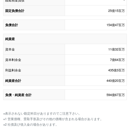
繰延税金負債
-
25億15百万
固定負債合計
154億47百万
負債合計
純資産
資本金
11億32百万
資本剰余金
7億64百万
利益剰余金
435億3百万
440億20百万
純資産合計
594億67百万
負債・純資産 合計
※表示されない勘定科目がありますのでご注意下さい。
※1 営業債権、受取手形及びその他の債権が含まれる場合があります。
※2 社債及び借入金の場合があります。