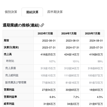
個別決算
四半期決算
連結決算
通期業績の推移(連結)
2023年7月期
2024年7月期
2025年7月期
期首
2022-08-01
2023-08-01
2024-08-01
決算日(期末)
2023-07-31
2024-07-31
2025-07-31
売上高
418億25百万
424億14百万
419億6百万
昨対比
107%
101%
99%
売上原価
313億15百万
312億34百万
318億69百万
売上総利益
105億10百万
111億80百万
100億37百万
販売費及び管理費
77億56百万
81億16百万
81億72百万
営業利益
27億54百万
30億65百万
18億65百万
営業利益率
6.6%
7.2%
4.5%
経常利益
31億6百万
34億2百万
21億97百万