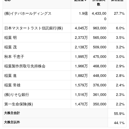
数
(株)イナバホールディングス
1.9億
4,433,00
27.7%
0
日本マスタートラスト信託銀行(株)
4,045万
963,000
6.0%
稲葉 明
2,373万
565,000
3.5%
稲葉 茂
2,138万
509,000
3.2%
秋本 千恵子
1,995万
475,000
3.0%
稲葉製作所取引先持株会
1,966万
468,000
2.9%
稲葉 進
1,882万
448,000
2.8%
稲葉 常雄
1,579万
376,000
2.4%
(株)りそな銀行
1,516万
361,000
2.3%
第一生命保険(株)
1,470万
350,000
2.2%
大株主合計
55.9%
大株主以外
44.1%