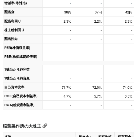
増減率(昨対比)
-
-
-
配当金
36円
37円
42円
配当利回り
2.3%
2.2%
2.3%
株主総利回り
-
-
-
配当性向
-
-
-
PER(株価収益率)
-
-
-
PBR(株価純資産倍率)
-
-
-
1株当たり純利益
-
-
-
1株当たり純資産
-
-
-
自己資本比率
71.7%
72.0%
74.0%
ROE(自己資本利益率)
4.7%
5.7%
3.5%
ROA(総資産利益率)
-
-
-
稲葉製作所の大株主
名称
配当金
所有株式
保有割合
※