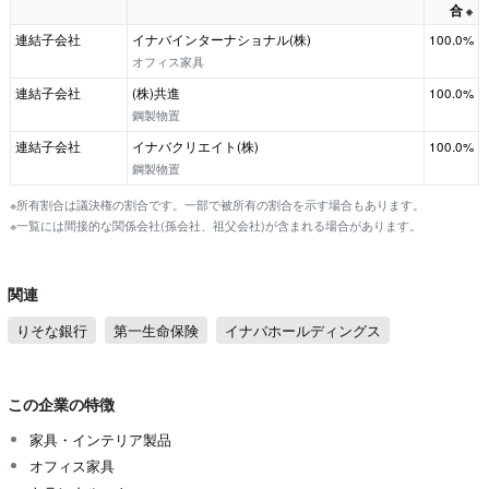
合
※
連結子会社
イナバインターナショナル(株)
100.0%
オフィス家具
連結子会社
(株)共進
100.0%
鋼製物置
連結子会社
イナバクリエイト(株)
100.0%
鋼製物置
※所有割合は議決権の割合です。一部で被所有の割合を示す場合もあります。
※一覧には間接的な関係会社(孫会社、祖父会社)が含まれる場合があります。
関連
りそな銀行
第一生命保険
イナバホールディングス
この企業の特徴
家具・インテリア製品
オフィス家具