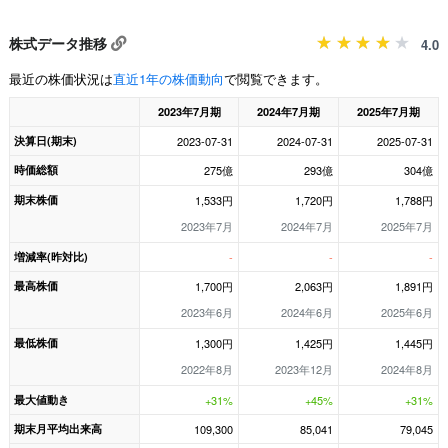
株式データ推移
4.0
最近の株価状況は
直近1年の株価動向
で閲覧できます。
2023年7月期
2024年7月期
2025年7月期
決算日(期末)
2023-07-31
2024-07-31
2025-07-31
時価総額
275億
293億
304億
期末株価
1,533円
1,720円
1,788円
2023年7月
2024年7月
2025年7月
増減率(昨対比)
-
-
-
最高株価
1,700円
2,063円
1,891円
2023年6月
2024年6月
2025年6月
最低株価
1,300円
1,425円
1,445円
2022年8月
2023年12月
2024年8月
最大値動き
+31%
+45%
+31%
期末月平均出来高
109,300
85,041
79,045