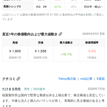
長期トレンド3
約2、3年
+4.7%
-37%
同水準・横ばい
※上記トレンド は最近の株価(2026年7月 ¥1,703 )と過去時点の平均値を利用して算出し
ています。
直近1年の株価動向および最大値動き
2026年8月5日 更新
高値
安値
最大値動き
株価増減率
¥ 1,809
¥ 1,558
-0.5%
+16.1%
2026年7月
2025年12月
1年前比
クチコミ
Yahoo掲示板
note記事
X最新
|
|
たけまる先生
2026年7月頃
男性 | 50代後半
稲葉製作所は国内で堅実な業績を誇る上場企業で、株主構成も安定してい
ます。今後も法人と個人のバランスが良く、長期的に見る価値があると考
えます。