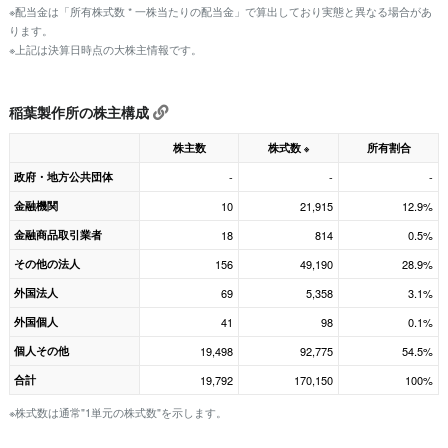
※配当金は「所有株式数 * 一株当たりの配当金」で算出しており実態と異なる場合があ
ります。
※上記は決算日時点の大株主情報です。
稲葉製作所の株主構成
株主数
株式数
所有割合
※
政府・地方公共団体
-
-
-
金融機関
10
21,915
12.9%
金融商品取引業者
18
814
0.5%
その他の法人
156
49,190
28.9%
外国法人
69
5,358
3.1%
外国個人
41
98
0.1%
個人その他
19,498
92,775
54.5%
合計
19,792
170,150
100%
※株式数は通常"1単元の株式数"を示します。