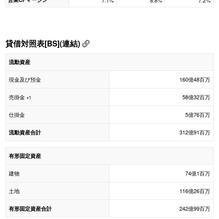
7.1%
8.8%
7.2%
貸借対照表[BS](連結)
流動資産
現金及び預金
160億48百万
売掛金
58億32百万
※1
仕掛金
5億76百万
312億91百万
流動資産合計
有形固定資産
建物
74億1百万
土地
116億26百万
242億99百万
有形固定資産合計