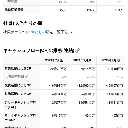
昨対比
101%
99%
99%
臨時従業員数
122人
126人
133人
社員1人当たりの額
社員データの
1人当たりの額
をご覧下さい。
キャッシュフロー[CF]の推移(連結)
2023年7月期
2024年7月期
2025年7月期
営業活動によるCF
29億76百万
37億14百万
30億18百万
増減率(昨対比)
-4%
+25%
-19%
投資活動によるCF
-16億99百万
-22億63百万
-18億87百万
財務活動によるCF
-4億34百万
-14億3百万
-11億86百万
フリーキャッシュフロ
12億77百万
14億51百万
11億31百万
ー(FCF)
ネットキャッシュフロ
8億43百万
48百万
-55百万
ー(NCF)
営業CFマージン