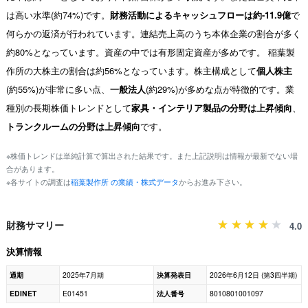
は高い水準(約74%)です。
財務活動によるキャッシュフローは約-11.9億
で
何らかの返済が行われています。連結売上高のうち本体企業の割合が多く
約80%となっています。資産の中では有形固定資産が多めです。 稲葉製
作所の大株主の割合は約56%となっています。株主構成として
個人株主
(約55%)が非常に多い点、
一般法人
(約29%)が多めな点が特徴的です。業
種別の長期株価トレンドとして
家具・インテリア製品の分野は上昇傾向
、
トランクルームの分野は上昇傾向
です。
※株価トレンドは単純計算で算出された結果です。また上記説明は情報が最新でない場
合があります。
※各サイトの調査は
稲葉製作所 の業績・株式データ
からお進み下さい。
財務サマリー
4.0
決算情報
通期
2025年7月期
決算発表日
2026年6月12日 (第3四半期)
EDINET
E01451
法人番号
8010801001097