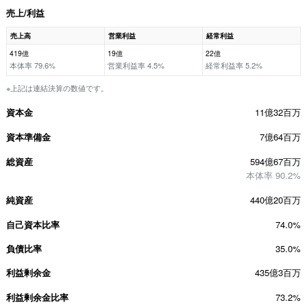
売上/利益
売上高
営業利益
経常利益
419億
19億
22億
本体率 79.6%
営業利益率 4.5%
経常利益率 5.2%
※上記は連結決算の数値です。
資本金
11億32百万
資本準備金
7億64百万
総資産
594億67百万
本体率 90.2%
純資産
440億20百万
自己資本比率
74.0%
負債比率
35.0%
利益剰余金
435億3百万
利益剰余金比率
73.2%