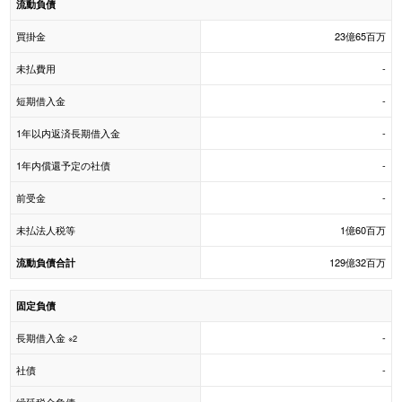
流動負債
買掛金
23億65百万
未払費用
-
短期借入金
-
1年以内返済長期借入金
-
1年内償還予定の社債
-
前受金
-
未払法人税等
1億60百万
129億32百万
流動負債合計
固定負債
長期借入金
-
※2
社債
-