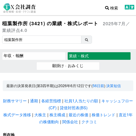
検索
稲葉製作所 (3421) の業績・株式レポート
2025年7月／
業績評点4.0
年収・報酬
業績・株式
願掛け · おみくじ
最新の決算発表日(第3四半期)は2026年6月12日です(
56日前
)
決算短信
財務サマリー
|
通期
|
各経営指標
|
社員1人当たりの額
|
キャッシュフロー
(CF)
|
貸借対照表(BS)
株式データ推移
|
大株主
|
株主構成
|
最近の株価
|
株価トレンド
|
直近1年
の株価動向
|
関係会社
|
クチコミ
所在地