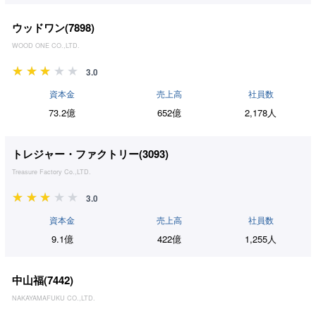
ウッドワン(
7898
)
WOOD ONE CO.,LTD.
3.0
資本金
売上高
社員数
73.2億
652億
2,178人
トレジャー・ファクトリー(
3093
)
Treasure Factory Co.,LTD.
3.0
資本金
売上高
社員数
9.1億
422億
1,255人
中山福(
7442
)
NAKAYAMAFUKU CO.,LTD.