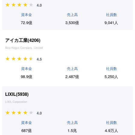
4.0
資本金
売上高
社員数
72.9億
3,530億
9,041人
アイカ工業(
4206
)
Aica Kogyo Company, Limited
4.5
資本金
売上高
社員数
98.9億
2,487億
5,250人
LIXIL(
5938
)
LIXIL Corporation
4.0
資本金
売上高
社員数
687億
1.5兆
4.9万人