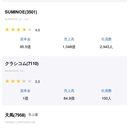
SUMINOE(
3501
)
SUMINOE Co., Ltd.
4.0
資本金
売上高
社員数
95.5億
1,048億
2,943人
クラシコム(
7110
)
Kurashicom Inc.
3.5
資本金
売上高
社員数
1億
84.9億
100人
天馬(
7958
)
非上場
TENMA CORPORATION