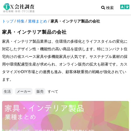
検索
トップ
/
特集
/
業種まとめ
/
家具・インテリア製品の会社
家具・インテリア製品の会社
家具・インテリア製品業界は、住環境の多様化とライフスタイルの変化に
対応したデザイン性・機能性の高い商品を提供します。特にコンパクト住
宅向けの省スペース家具や多機能家具が人気です。サステナブル素材の採
用や環境配慮型生産が求められ、オンライン販売の拡大も顕著です。カス
タマイズやDIY市場との連携も進み、顧客体験重視の戦略が強化されてい
ます。
すべて
生活
メーカー
販売