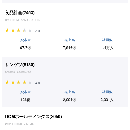
良品計画(
7453
)
RYOHIN KEIKAKU CO., LTD.
3.5
資本金
売上高
社員数
67.7億
7,846億
1.4万人
サンゲツ(
8130
)
Sangetsu Corporation
4.0
資本金
売上高
社員数
136億
2,004億
3,001人
DCMホールディングス(
3050
)
DCM Holdings Co., Ltd.