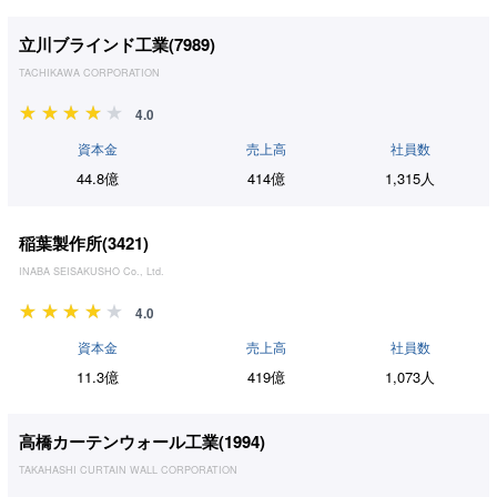
立川ブラインド工業(
7989
)
TACHIKAWA CORPORATION
4.0
資本金
売上高
社員数
44.8億
414億
1,315人
稲葉製作所(
3421
)
INABA SEISAKUSHO Co., Ltd.
4.0
資本金
売上高
社員数
11.3億
419億
1,073人
高橋カーテンウォール工業(
1994
)
TAKAHASHI CURTAIN WALL CORPORATION