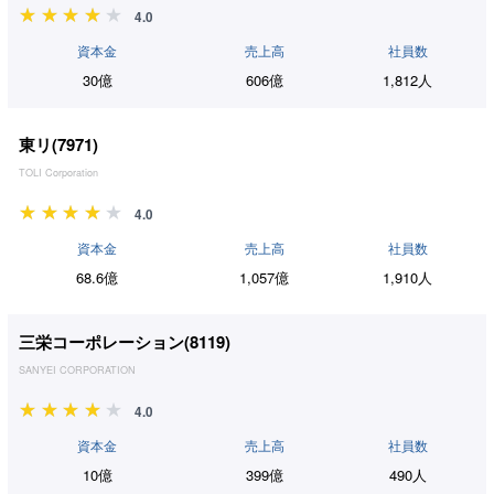
4.0
資本金
売上高
社員数
30億
606億
1,812人
東リ(
7971
)
TOLI Corporation
4.0
資本金
売上高
社員数
68.6億
1,057億
1,910人
三栄コーポレーション(
8119
)
SANYEI CORPORATION
4.0
資本金
売上高
社員数
10億
399億
490人