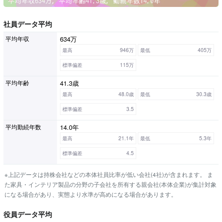
社員データ平均
634万
平均年収
最高
946万
最低
405万
標準偏差
115万
41.3歳
平均年齢
最高
48.0歳
最低
30.3歳
標準偏差
3.5
14.0年
平均勤続年数
最高
21.1年
最低
5.3年
標準偏差
4.5
※上記データは持株会社などの本体社員比率が低い会社(4社)が含まれます。 ま
た家具・インテリア製品の分野の子会社を所有する親会社(本体企業)が集計対象
になる場合があり、実態より水準が高めになる場合があります。
役員データ平均