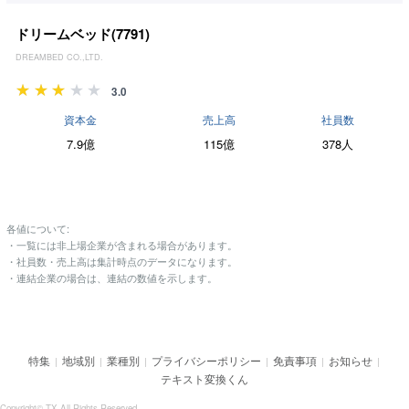
ドリームベッド(
7791
)
DREAMBED CO.,LTD.
3.0
資本金
売上高
社員数
7.9億
115億
378人
各値について:
・一覧には非上場企業が含まれる場合があります。
・社員数・売上高は集計時点のデータになります。
・連結企業の場合は、連結の数値を示します。
特集
地域別
業種別
プライバシーポリシー
免責事項
お知らせ
|
|
|
|
|
|
テキスト変換くん
Copyright© TX All Rights Reserved.