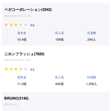
ベガコーポレーション(
3542
)
Vega corporation Co.,Ltd.
3.0
資本金
売上高
社員数
10.4億
159億
244人
ニホンフラッシュ(
7820
)
NIHON FLUSH CO.,LTD.
3.5
資本金
売上高
社員数
11.2億
240億
1,236人
BRUNO(
3140
)
BRUNO, Inc.