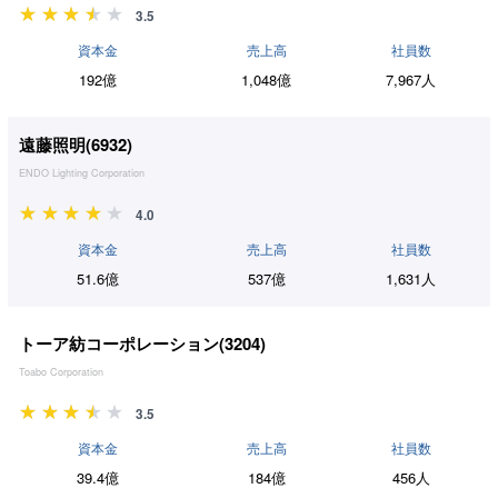
3.5
資本金
売上高
社員数
192億
1,048億
7,967人
遠藤照明(
6932
)
ENDO Lighting Corporation
4.0
資本金
売上高
社員数
51.6億
537億
1,631人
トーア紡コーポレーション(
3204
)
Toabo Corporation
3.5
資本金
売上高
社員数
39.4億
184億
456人