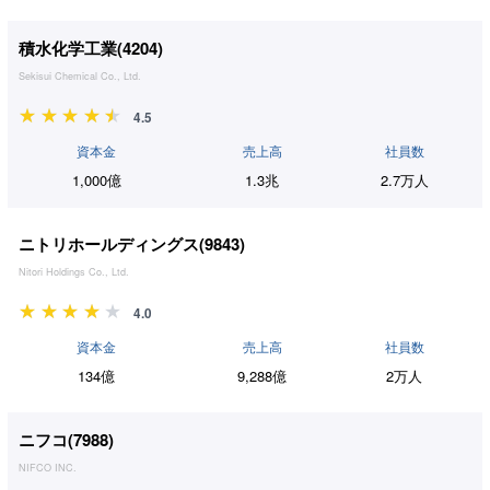
積水化学工業(
4204
)
Sekisui Chemical Co., Ltd.
4.5
資本金
売上高
社員数
1,000億
1.3兆
2.7万人
ニトリホールディングス(
9843
)
Nitori Holdings Co., Ltd.
4.0
資本金
売上高
社員数
134億
9,288億
2万人
ニフコ(
7988
)
NIFCO INC.