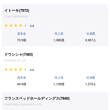
イトーキ(
7972
)
ITOKI CORPORATION
4.0
資本金
売上高
社員数
73.5億
1,385億
3,957人
ドウシシャ(
7483
)
DOSHISHA CO.,LTD.
4.0
資本金
売上高
社員数
49.9億
1,139億
1,270人
フランスベッドホールディングス(
7840
)
FRANCE BED HOLDINGS CO.,LTD.