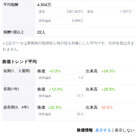
4,504万
平均報酬
最高
2億1,822万
最低
1,357万
標準偏差
3,999万
22人
報酬1億以上
※上記データは業務執行取締役と執行役を対象にした平均です。社外役員は含ま
れません。
株価トレンド平均
株価
+0.3%
出来高
+24.3%
短期(1、２週間)
標準偏差
1.5
株価
+12.0%
出来高
+20.5%
長期(1年)
標準偏差
17.7
株価
+22.5%
出来高
-32.8%
超長期(3、4年)
標準偏差
32.2
株価情報
表示する
| 表示しない