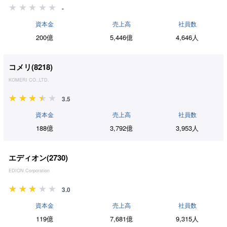
-
資本金
売上高
社員数
200億
5,446億
4,646人
コメリ(
8218
)
KOMERI CO.,LTD.
3.5
資本金
売上高
社員数
188億
3,792億
3,953人
エディオン(
2730
)
EDION Corporation
3.0
資本金
売上高
社員数
119億
7,681億
9,315人