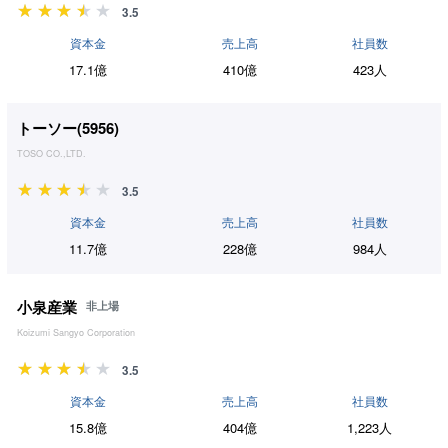
3.5
資本金
売上高
社員数
17.1億
410億
423人
トーソー(
5956
)
TOSO CO.,LTD.
3.5
資本金
売上高
社員数
11.7億
228億
984人
小泉産業
非上場
Koizumi Sangyo Corporation
3.5
資本金
売上高
社員数
15.8億
404億
1,223人