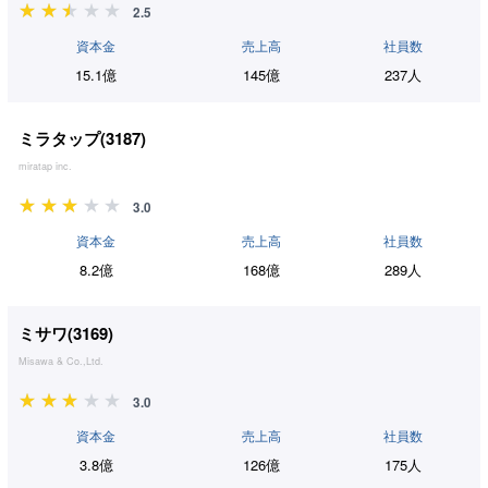
2.5
資本金
売上高
社員数
15.1億
145億
237人
ミラタップ(
3187
)
miratap inc.
3.0
資本金
売上高
社員数
8.2億
168億
289人
ミサワ(
3169
)
Misawa & Co.,Ltd.
3.0
資本金
売上高
社員数
3.8億
126億
175人