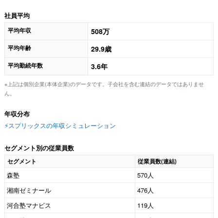
社員平均
平均年収
508万
平均年齢
29.9歳
平均勤続年数
3.6年
※上記は個別企業(本体企業)のデータです。子会社を含む連結のデータではありませ
ん。
年収分布
⚡️スプリックスの年収シミュレーション
セグメント別の従業員数
セグメント
従業員数(連結)
森塾
570人
湘南ゼミナール
476人
河合塾マナビス
119人