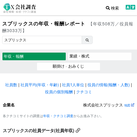
検索
スプリックスの年収・報酬レポート
【年収508万／役員報
酬3033万】
業績・株式
年収・報酬
願掛け · おみくじ
社員数
|
社員平均(年収・年齢)
|
社員1人単位
|
役員の情報(報酬・人数)
|
役員の個別報酬
|
クチコミ
企業名
株式会社スプリックス
地図
各クチコミサイトの調査は
年収・クチコミ調査
からお進み下さい。
スプリックスの社員データ(社員年収)