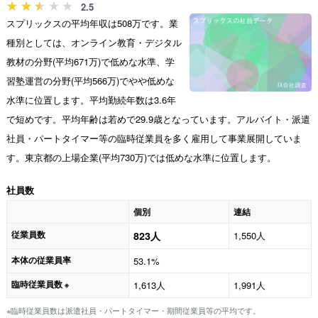
2.5
スプリックスの平均年収は508万です。業
種別としては、オンライン教育・デジタル
教材の分野(平均671万)で低めな水準、学
習塾運営の分野(平均566万)でやや低めな
水準に位置します。平均勤続年数は3.6年
で短めです。平均年齢は若めで29.9歳となっています。アルバイト・派遣
社員・パートタイマー等の臨時従業員を多く雇用して事業展開していま
す。東京都の上場企業(平均730万)では低めな水準に位置します。
社員数
個別
連結
従業員数
823人
1,550人
本体の従業員率
53.1%
臨時従業員数
1,613人
1,991人
※
※臨時従業員数は派遣社員・パートタイマー・期間従業員等の平均です。