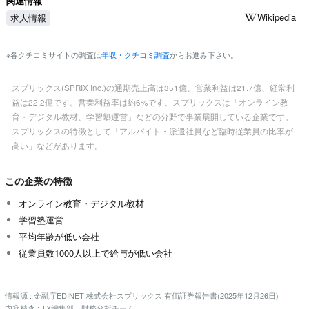
関連情報
Wikipedia
求人情報
※各クチコミサイトの調査は
年収・クチコミ調査
からお進み下さい。
スプリックス(SPRIX Inc.)の通期売上高は351億、営業利益は21.7億、経常利
益は22.2億です。営業利益率は約6%です。スプリックスは「オンライン教
育・デジタル教材、学習塾運営」などの分野で事業展開している企業です。
スプリックスの特徴として「アルバイト・派遣社員など臨時従業員の比率が
高い」などがあります。
この企業の特徴
オンライン教育・デジタル教材
学習塾運営
平均年齢が低い会社
従業員数1000人以上で給与が低い会社
情報源 : 金融庁EDINET 株式会社スプリックス 有価証券報告書(2025年12月26日)
内容精査 : TX編集部、財務分析チーム