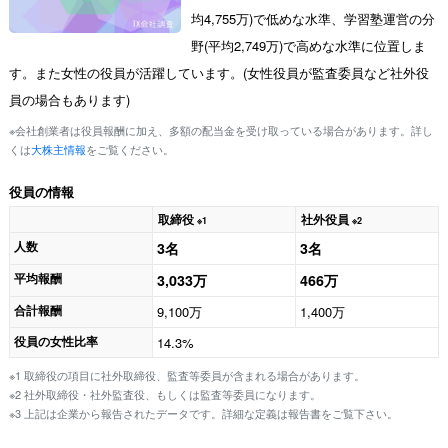
均4,755万)で低めな水準、学習塾運営の分
野(平均2,749万)で高めな水準に位置しま
す。また女性の役員が活躍しています。(女性役員が監査委員など社外役
員の場合もあります)
※会社創業者は役員報酬に加え、多額の配当金を受け取っている場合があります。詳し
くは
大株主情報
をご覧ください。
役員の情報
取締役
社外役員
※1
※2
人数
3名
3名
平均報酬
3,033万
466万
合計報酬
9,100万
1,400万
役員の女性比率
14.3%
※1 取締役の項目に社外取締役、監査等委員が含まれる場合があります。
※2 社外取締役・社外監査役、もしくは監査等委員になります。
※3 上記は企業から報告されたデータです。詳細な定義は報告書をご覧下さい。