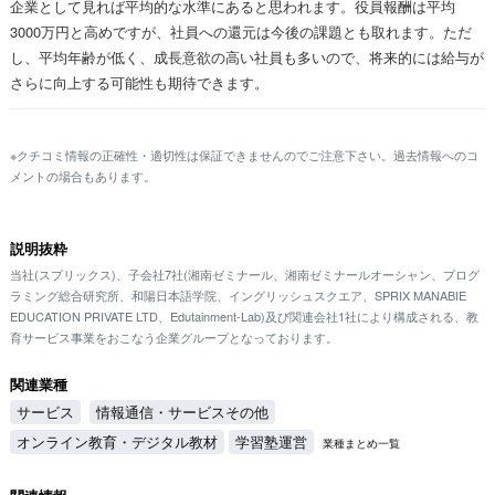
企業として見れば平均的な水準にあると思われます。役員報酬は平均
3000万円と高めですが、社員への還元は今後の課題とも取れます。ただ
し、平均年齢が低く、成長意欲の高い社員も多いので、将来的には給与が
さらに向上する可能性も期待できます。
※クチコミ情報の正確性・適切性は保証できませんのでご注意下さい。過去情報へのコ
メントの場合もあります。
説明抜粋
当社(スプリックス)、子会社7社(湘南ゼミナール、湘南ゼミナールオーシャン、プログ
ラミング総合研究所、和陽日本語学院、イングリッシュスクエア、SPRIX MANABIE
EDUCATION PRIVATE LTD、Edutainment-Lab)及び関連会社1社により構成される、教
育サービス事業をおこなう企業グループとなっております。
関連業種
サービス
情報通信・サービスその他
オンライン教育・デジタル教材
学習塾運営
業種まとめ一覧