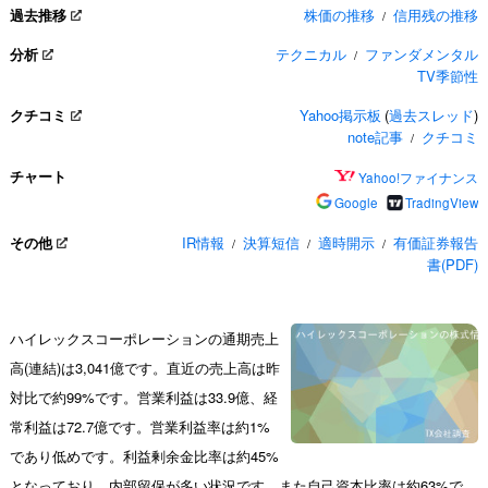
過去推移
株価の推移
信用残の推移
/
分析
テクニカル
ファンダメンタル
/
TV季節性
クチコミ
Yahoo掲示板
(
過去スレッド
)
note記事
クチコミ
/
チャート
Yahoo!ファイナンス
Google
TradingView
その他
IR情報
決算短信
適時開示
有価証券報告
/
/
/
書(PDF)
ハイレックスコーポレーションの通期売上
高(連結)は3,041億です。直近の売上高は昨
対比で約99%です。営業利益は33.9億、経
常利益は72.7億です。営業利益率は約1%
であり低めです。利益剰余金比率は約45%
となっており、内部留保が多い状況です。また自己資本比率は約63%で