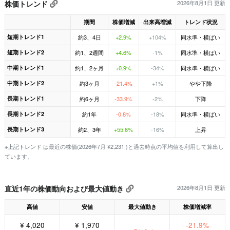
株価トレンド
2026年8月1日 更新
期間
株価増減
出来高増減
トレンド状況
短期トレンド1
約3、4日
+2.9%
+104%
同水準・横ばい
短期トレンド2
約1、2週間
+4.6%
-1%
同水準・横ばい
中期トレンド1
約1、2ヶ月
+0.9%
-34%
同水準・横ばい
中期トレンド2
約3ヶ月
-21.4%
+1%
やや下降
長期トレンド1
約6ヶ月
-33.9%
-2%
下降
長期トレンド2
約1年
-0.8%
-18%
同水準・横ばい
長期トレンド3
約2、3年
+55.6%
-16%
上昇
※上記トレンド は最近の株価(2026年7月 ¥2,231 )と過去時点の平均値を利用して算出し
ています。
直近1年の株価動向および最大値動き
2026年8月1日 更新
高値
安値
最大値動き
株価増減率
¥ 4,020
¥ 1,970
-21.9%