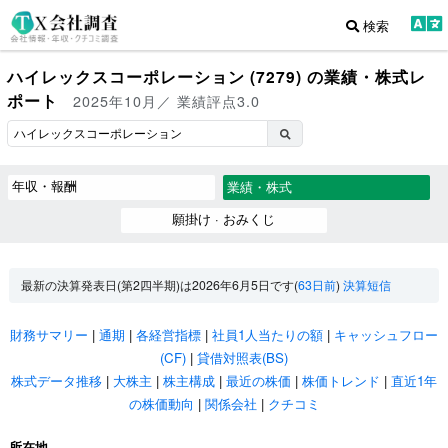
検索
ハイレックスコーポレーション (7279) の業績・株式レ
ポート
2025年10月／ 業績評点3.0
年収・報酬
業績・株式
願掛け · おみくじ
最新の決算発表日(第2四半期)は2026年6月5日です(
63日前
)
決算短信
財務サマリー
|
通期
|
各経営指標
|
社員1人当たりの額
|
キャッシュフロー
(CF)
|
貸借対照表(BS)
株式データ推移
|
大株主
|
株主構成
|
最近の株価
|
株価トレンド
|
直近1年
の株価動向
|
関係会社
|
クチコミ
所在地