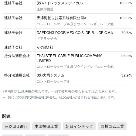
連結子会社
(株)ハイレックスメディカル
100.0%
医療用機器
連結子会社
天津海徳世拉索系統有限公司3
100.0%
コントロールケーブル及びウインドレギュレータ他
連結子会社
DAEDONG DOOR MEXICO S. DE R.L. DE C.V.3
79.5%
ドアラッチ他
連結子会社
その他1社
持分法適用会社
THAI STEEL CABLE PUBLIC COMPANY
26.9%
LIMITED
コントロールケーブル及びウインドレギュレータ他
持分法適用会社
(株)大同システム
32.9%
コントロールケーブル
※所有割合は議決権の割合です。一部で被所有の割合を示す場合もあります。
※一覧には間接的な関係会社(孫会社、祖父会社)が含まれる場合があります。
関連
三菱UFJ銀行
本田技研工業
朝日インテック
西川ゴム工業