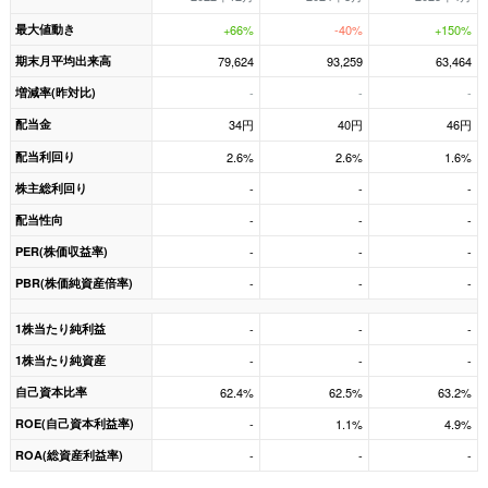
最大値動き
+66%
-40%
+150%
期末月平均出来高
79,624
93,259
63,464
増減率(昨対比)
-
-
-
配当金
34円
40円
46円
配当利回り
2.6%
2.6%
1.6%
株主総利回り
-
-
-
配当性向
-
-
-
PER(株価収益率)
-
-
-
PBR(株価純資産倍率)
-
-
-
1株当たり純利益
-
-
-
1株当たり純資産
-
-
-
自己資本比率
62.4%
62.5%
63.2%
ROE(自己資本利益率)
-
1.1%
4.9%
ROA(総資産利益率)
-
-
-