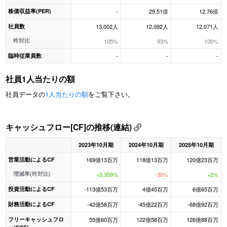
株価収益率(PER)
-
29.51倍
12.76倍
社員数
13,002人
12,092人
12,071人
昨対比
105%
93%
100%
臨時従業員数
-
-
-
社員1人当たりの額
社員データの
1人当たりの額
をご覧下さい。
キャッシュフロー[CF]の推移(連結)
2023年10月期
2024年10月期
2025年10月期
営業活動によるCF
169億13百万
118億13百万
120億23百万
増減率(昨対比)
+3,359%
-30%
+2%
投資活動によるCF
-113億53百万
4億45百万
6億65百万
財務活動によるCF
-42億58百万
-45億22百万
-68億92百万
フリーキャッシュフロ
55億60百万
122億58百万
126億88百万