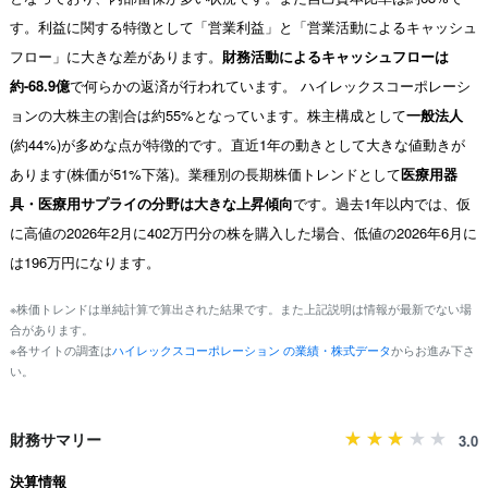
す。利益に関する特徴として「営業利益」と「営業活動によるキャッシュ
フロー」に大きな差があります。
財務活動によるキャッシュフローは
約-68.9億
で何らかの返済が行われています。 ハイレックスコーポレーシ
ョンの大株主の割合は約55%となっています。株主構成として
一般法人
(約44%)が多めな点が特徴的です。直近1年の動きとして大きな値動きが
あります(株価が51%下落)。業種別の長期株価トレンドとして
医療用器
具・医療用サプライの分野は大きな上昇傾向
です。過去1年以内では、仮
に高値の2026年2月に402万円分の株を購入した場合、低値の2026年6月に
は196万円になります。
※株価トレンドは単純計算で算出された結果です。また上記説明は情報が最新でない場
合があります。
※各サイトの調査は
ハイレックスコーポレーション の業績・株式データ
からお進み下さ
い。
財務サマリー
3.0
決算情報