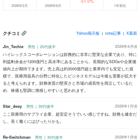
-51.0%
2026年2月
2026年6月
1年前比
クチコミ
Yahoo掲示板
note記事
X最新
|
|
Jin_Techie
2026年4月頃
男性 | 20代後半
ハイレックスコーポレーションは財務的に非常に堅実な企業であり、特に
利益剰余金が1200億円と高水準にあることから、長期的なSDGsや企業価
値向上が期待できます。売上高は約3000億円超と業界内でも安定した規
模で、医療用器具の分野に特化したビジネスモデルは今後も需要が拡大す
ると考えられます。財務体質の堅実さと市場の成長性を両立しているた
め、株価も堅調に推移しやすいと思われます。
Star_desy
2026年1月頃
男性 | 30代後半
ここ医療用のサプライ企業、超安定そうでいい感じですね。財務も健全だ
し、長く働くにはぴったりかも。
Re-Switchman
2026年1月頃
男性 | 30代後半