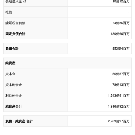
長期借入金
10億12百万
※2
社債
-
繰延税金負債
74億56百万
130億66百万
固定負債合計
853億4百万
負債合計
純資産
資本金
56億57百万
資本剰余金
78億43百万
利益剰余金
1,243億91百万
1,916億92百万
純資産合計
2,769億97百万
負債・純資産 合計