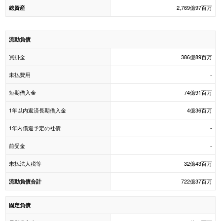
2,769億97百万
総資産
流動負債
買掛金
386億89百万
未払費用
-
短期借入金
74億91百万
1年以内返済長期借入金
4億36百万
1年内償還予定の社債
-
前受金
-
未払法人税等
32億43百万
722億37百万
流動負債合計
固定負債