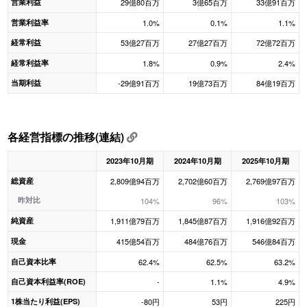
営業利益
29億80百万
3億65百万
33億91百万
営業利益率
1.0%
0.1%
1.1%
経常利益
53億27百万
27億27百万
72億72百万
経常利益率
1.8%
0.9%
2.4%
当期利益
-29億91百万
19億73百万
84億19百万
各経営指標の推移(連結)
2023年10月期
2024年10月期
2025年10月期
総資産
2,809億94百万
2,702億60百万
2,769億97百万
昨対比
104%
96%
103%
純資産
1,911億79百万
1,845億87百万
1,916億92百万
現金
415億54百万
484億76百万
546億84百万
自己資本比率
62.4%
62.5%
63.2%
自己資本利益率(ROE)
-
1.1%
4.9%
1株当たり利益(EPS)
-80円
53円
225円