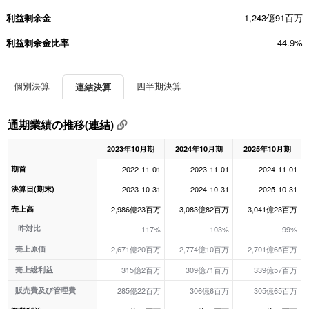
利益剰余金
1,243億91百万
利益剰余金比率
44.9%
個別決算
四半期決算
連結決算
通期業績の推移(連結)
2023年10月期
2024年10月期
2025年10月期
期首
2022-11-01
2023-11-01
2024-11-01
決算日(期末)
2023-10-31
2024-10-31
2025-10-31
売上高
2,986億23百万
3,083億82百万
3,041億23百万
昨対比
117%
103%
99%
売上原価
2,671億20百万
2,774億10百万
2,701億65百万
売上総利益
315億2百万
309億71百万
339億57百万
販売費及び管理費
285億22百万
306億6百万
305億65百万