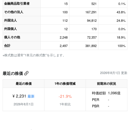
金融商品取引業者
15
521
0.1%
その他の法人
100
167,291
43.8%
外国法人
112
94,812
24.8%
外国個人
12
170
0.0%
個人その他
2,248
72,357
18.9%
合計
2,497
381,892
100%
※株式数は通常"1単元の株式数"を示します。
最近の株価
2026年8月1日 更新
最近の株価
1年の株価増減
前期末の状況
時価総額
1,096億
¥ 2,231
-21.9%
最新
PER
-
2026年8月1日
1年前比
PBR
-