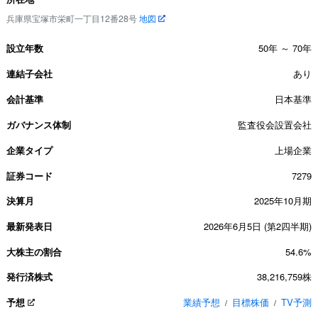
兵庫県宝塚市栄町一丁目12番28号
地図
設立年数
50年 ～ 70年
連結子会社
あり
会計基準
日本基準
ガバナンス体制
監査役会設置会社
企業タイプ
上場企業
証券コード
7279
決算月
2025年10月期
最新発表日
2026年6月5日 (第2四半期)
大株主の割合
54.6%
発行済株式
38,216,759株
予想
業績予想
目標株価
TV予測
/
/