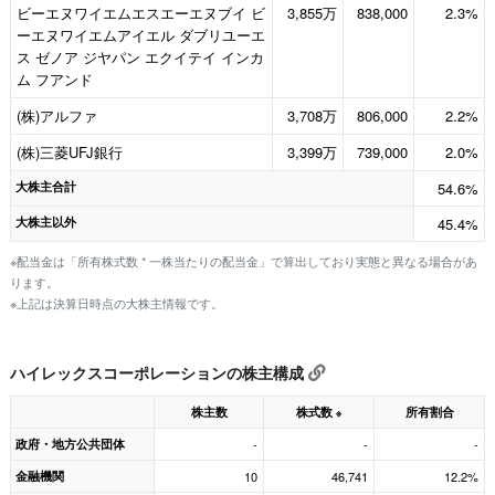
ビーエヌワイエムエスエーエヌブイ ビ
3,855万
838,000
2.3%
ーエヌワイエムアイエル ダブリユーエ
ス ゼノア ジヤパン エクイテイ インカ
ム フアンド
(株)アルファ
3,708万
806,000
2.2%
(株)三菱UFJ銀行
3,399万
739,000
2.0%
大株主合計
54.6%
大株主以外
45.4%
※配当金は「所有株式数 * 一株当たりの配当金」で算出しており実態と異なる場合があ
ります。
※上記は決算日時点の大株主情報です。
ハイレックスコーポレーションの株主構成
株主数
株式数
所有割合
※
政府・地方公共団体
-
-
-
金融機関
10
46,741
12.2%