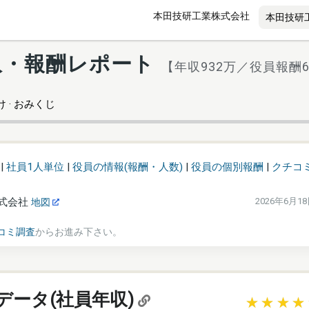
本田技研工業株式会社
収・報酬レポート
【年収932万／役員報酬6
 · おみくじ
|
社員1人単位
|
役員の情報(報酬・人数)
|
役員の個別報酬
|
クチコ
式会社
2026年6月1
地図
コミ調査
からお進み下さい。
データ(社員年収)