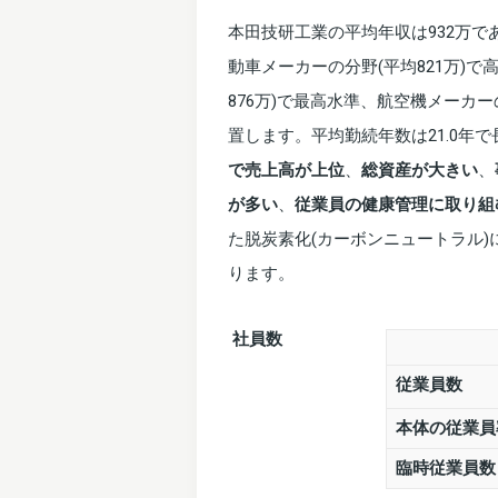
本田技研工業の平均年収は932万
動車メーカーの分野(平均821万)
876万)で最高水準、航空機メーカー
置します。平均勤続年数は21.0年
で売上高が上位
、
総資産が大きい
、
が多い
、
従業員の健康管理に取り組
た脱炭素化(カーボンニュートラル
ります。
社員数
従業員数
本体の従業員
臨時従業員