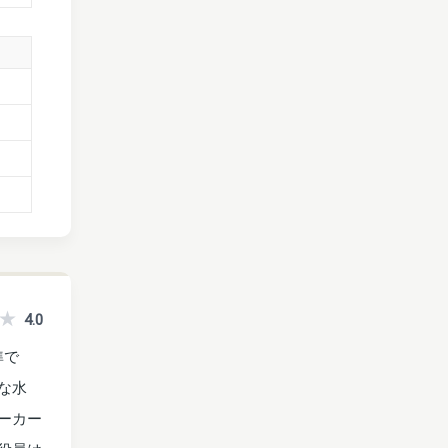
4.0
準で
めな水
メーカー