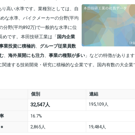
であり高い水準です。業種別としては、自
で高めな水準、バイクメーカーの分野(平均
の分野(平均892万)で一般的な水準に位
で長めです。本田技研工業は「
国内企業
事業投資に積極的
、
グループ従業員数
む
、
海外展開にも注力
、
事業の種類が多い
」などの特徴があります
)に関連する技術開発・研究に積極的な企業です。国内有数の大企業
個別
連結
195,109人
32,547人
率
16.7%
数
2,865人
19,484人
※