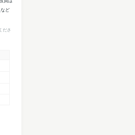
役員は
員など
くださ