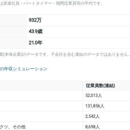
は派遣社員・パートタイマー・期間従業員等の平均です。
932万
43.9歳
21.0年
業(本体企業)のデータです。子会社を含む連結のデータではありません
業の年収シミュレーション
従業員数(連結)
52,013人
131,856人
2,542人
クツ、その他
8,698人