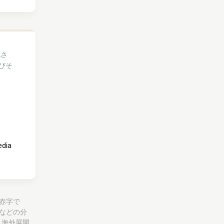
成さ
びそ
edia
で赤字で
などの分
、海外展開