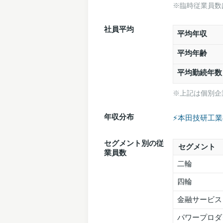
※臨時従業員数
社員平均
平均年収
平均年齢
平均勤続年数
※上記は個別企
年収分布
⚡️本田技研工
セグメント別の従
セグメント
業員数
二輪
四輪
金融サービス
パワープロダ