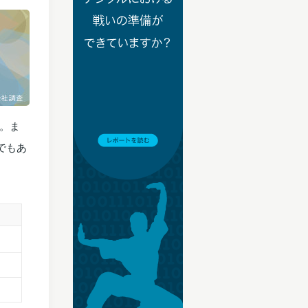
。ま
でもあ