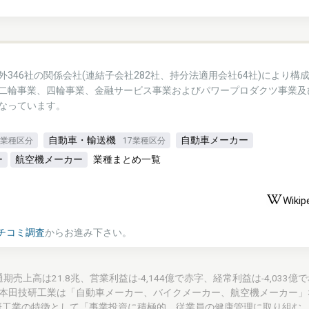
346社の関係会社(連結子会社282社、持分法適用会社64社)により構
二輪事業、四輪事業、金融サービス事業およびパワープロダクツ事業及
なっています。
自動車・輸送機
自動車メーカー
3業種区分
17業種区分
ー
航空機メーカー
業種まとめ一覧
Wikip
チコミ調査
からお進み下さい。
TD.)の通期売上高は21.8兆、営業利益は-4,144億で赤字、経常利益は-4,033億
。本田技研工業は「自動車メーカー、バイクメーカー、航空機メーカー」
研工業の特徴として「事業投資に積極的、従業員の健康管理に取り組む