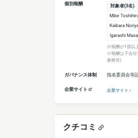
個別報酬
対象者(3名)
Mibe Toshihir
Kaibara Noriy
Igarashi Masa
※報酬が1億以
※報酬は子会社
兼務等)
ガバナンス体制
指名委員会等
企業サイト
企業サイト
/
クチコミ