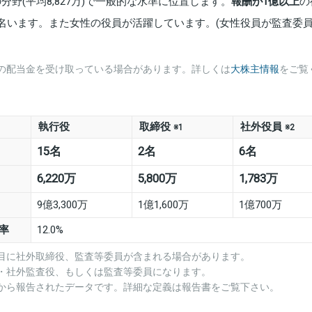
分野(平均8,827万)で一般的な水準に位置します。
報酬が1億以上
の
3名います。また女性の役員が活躍しています。(女性役員が監査委
の配当金を受け取っている場合があります。詳しくは
大株主情報
をご覧
執行役
取締役
社外役員
※1
※2
15名
2名
6名
6,220万
5,800万
1,783万
9億3,300万
1億1,600万
1億700万
率
12.0%
項目に社外取締役、監査等委員が含まれる場合があります。
役・社外監査役、もしくは監査等委員になります。
業から報告されたデータです。詳細な定義は報告書をご覧下さい。