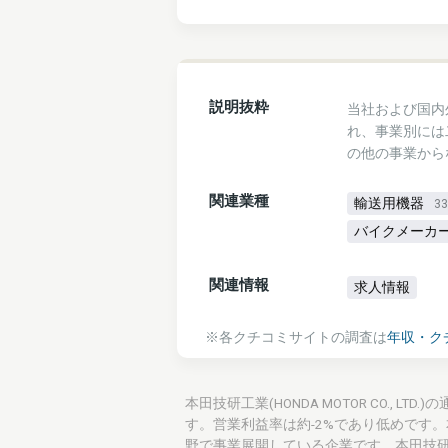
説明抜粋
当社および国内外
れ、事業別には
の他の事業から
関連業種
輸送用機器
3
バイクメーカ
関連情報
求人情報
※各クチコミサイトの調査は
年収・ク
本田技研工業(HONDA MOTOR CO., L
す。営業利益率は約-2%であり低めです
野で事業展開している企業です。本田技