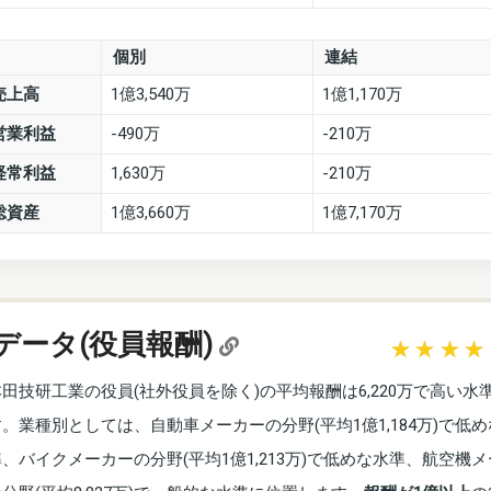
個別
連結
売上高
1億3,540万
1億1,170万
営業利益
-490万
-210万
経常利益
1,630万
-210万
総資産
1億3,660万
1億7,170万
データ(役員報酬)
本田技研工業の役員(社外役員を除く)の平均報酬は6,220万で高い水
す。業種別としては、自動車メーカーの分野(平均1億1,184万)で低
準、バイクメーカーの分野(平均1億1,213万)で低めな水準、航空機