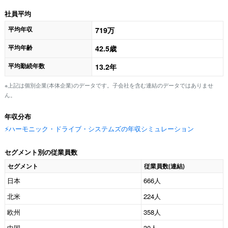
社員平均
平均年収
719万
平均年齢
42.5歳
平均勤続年数
13.2年
※上記は個別企業(本体企業)のデータです。子会社を含む連結のデータではありませ
ん。
年収分布
⚡️ハーモニック・ドライブ・システムズの年収シミュレーション
セグメント別の従業員数
セグメント
従業員数(連結)
日本
666人
北米
224人
欧州
358人
中国
30人