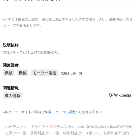
※クチコミ情報の正確性・適切性は保証できませんのでご注意下さい。過去情報へのコ
メントの場合もあります。
説明抜粋
当社グループ(当社及び当社関係会社。
関連業種
機械
機械
モーター製造
業種まとめ一覧
関連情報
Wikipedia
求人情報
※各クチコミサイトの調査は
年収・クチコミ調査
からお進み下さい。
ハーモニック・ドライブ・システムズ(Harmonic Drive Systems Inc.)の通期売
上高は596億、営業利益は25.7億、経常利益は25.4億です。営業利益率は約