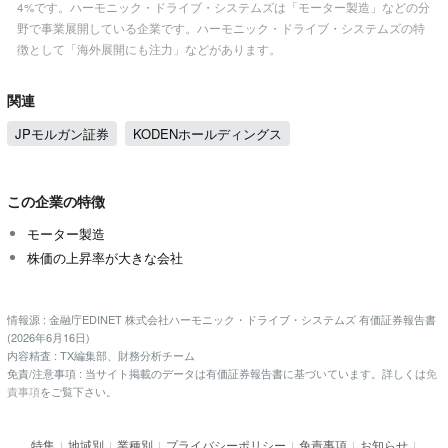
4%です。ハーモニック・ドライブ・システムズは「モーター製造」などの分
野で事業展開している企業です。ハーモニック・ドライブ・システムズの特
徴として「海外展開にも注力」などがあります。
関連
JPモルガン証券
KODENホールディングス
この企業の特徴
モーター製造
株価の上昇率が大きな会社
情報源 : 金融庁EDINET 株式会社ハーモニック・ドライブ・システムズ 有価証券報告書
(2026年6月16日)
内容精査 : TX編集部、財務分析チーム
免責/注意事項 : 当サイト掲載のデータは有価証券報告書に基づいています。詳しくは
免
責事項
をご覧下さい。
特集
地域別
業種別
プライバシーポリシー
免責事項
お知らせ
|
|
|
|
|
|