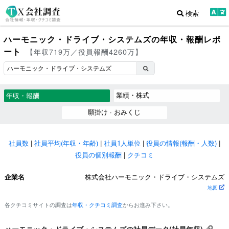
検索
ハーモニック・ドライブ・システムズの年収・報酬レポ
ート
【年収719万／役員報酬4260万】
業績・株式
年収・報酬
願掛け · おみくじ
社員数
|
社員平均(年収・年齢)
|
社員1人単位
|
役員の情報(報酬・人数)
|
役員の個別報酬
|
クチコミ
企業名
株式会社ハーモニック・ドライブ・システムズ
地図
各クチコミサイトの調査は
年収・クチコミ調査
からお進み下さい。