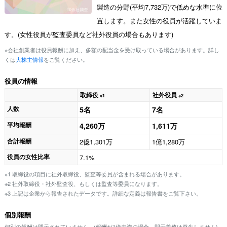
製造の分野(平均7,732万)で低めな水準に位
置します。また女性の役員が活躍していま
す。(女性役員が監査委員など社外役員の場合もあります)
※会社創業者は役員報酬に加え、多額の配当金を受け取っている場合があります。詳し
くは
大株主情報
をご覧ください。
役員の情報
取締役
社外役員
※1
※2
人数
5名
7名
平均報酬
4,260万
1,611万
合計報酬
2億1,301万
1億1,280万
役員の女性比率
7.1%
※1 取締役の項目に社外取締役、監査等委員が含まれる場合があります。
※2 社外取締役・社外監査役、もしくは監査等委員になります。
※3 上記は企業から報告されたデータです。詳細な定義は報告書をご覧下さい。
個別報酬
個別の報酬は開示されていません。(報酬が1億未満の場合、開示義務は発生しません)