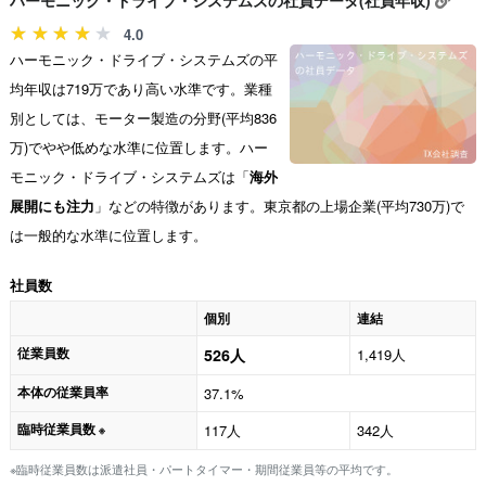
ハーモニック・ドライブ・システムズの社員データ(社員年収)
4.0
ハーモニック・ドライブ・システムズの平
均年収は719万であり高い水準です。業種
別としては、モーター製造の分野(平均836
万)でやや低めな水準に位置します。ハー
モニック・ドライブ・システムズは「
海外
展開にも注力
」などの特徴があります。東京都の上場企業(平均730万)で
は一般的な水準に位置します。
社員数
個別
連結
従業員数
526人
1,419人
本体の従業員率
37.1%
臨時従業員数
117人
342人
※
※臨時従業員数は派遣社員・パートタイマー・期間従業員等の平均です。