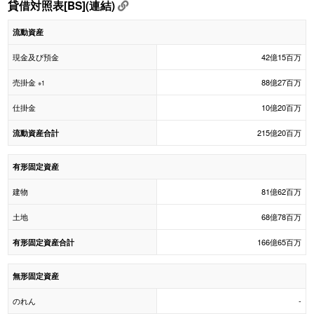
貸借対照表[BS](連結)
流動資産
現金及び預金
42億15百万
売掛金
88億27百万
※1
仕掛金
10億20百万
215億20百万
流動資産合計
有形固定資産
建物
81億62百万
土地
68億78百万
166億65百万
有形固定資産合計
無形固定資産
のれん
-