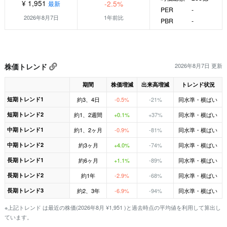
¥ 1,951
-2.5%
最新
PER
-
2026年8月7日
1年前比
PBR
-
株価トレンド
2026年8月7日 更新
期間
株価増減
出来高増減
トレンド状況
短期トレンド1
約3、4日
-0.5%
-21%
同水準・横ばい
短期トレンド2
約1、2週間
+0.1%
+37%
同水準・横ばい
中期トレンド1
約1、2ヶ月
-0.9%
-81%
同水準・横ばい
中期トレンド2
約3ヶ月
+4.0%
-74%
同水準・横ばい
長期トレンド1
約6ヶ月
+1.1%
-89%
同水準・横ばい
長期トレンド2
約1年
-2.9%
-68%
同水準・横ばい
長期トレンド3
約2、3年
-6.9%
-94%
同水準・横ばい
※上記トレンド は最近の株価(2026年8月 ¥1,951 )と過去時点の平均値を利用して算出し
ています。