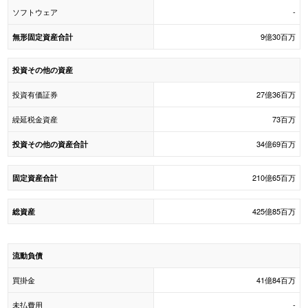
ソフトウェア
-
9億30百万
無形固定資産合計
投資その他の資産
投資有価証券
27億36百万
繰延税金資産
73百万
34億69百万
投資その他の資産合計
210億65百万
固定資産合計
425億85百万
総資産
流動負債
買掛金
41億84百万
未払費用
-