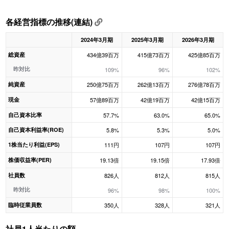
各経営指標の推移(連結)
2024年3月期
2025年3月期
2026年3月期
総資産
434億39百万
415億73百万
425億85百万
昨対比
109%
96%
102%
純資産
250億75百万
262億13百万
276億78百万
現金
57億89百万
42億19百万
42億15百万
自己資本比率
57.7%
63.0%
65.0%
自己資本利益率(ROE)
5.8%
5.3%
5.0%
1株当たり利益(EPS)
111円
107円
107円
株価収益率(PER)
19.13倍
19.15倍
17.93倍
社員数
826人
812人
815人
昨対比
96%
98%
100%
臨時従業員数
350人
328人
321人
社員1人当たりの額