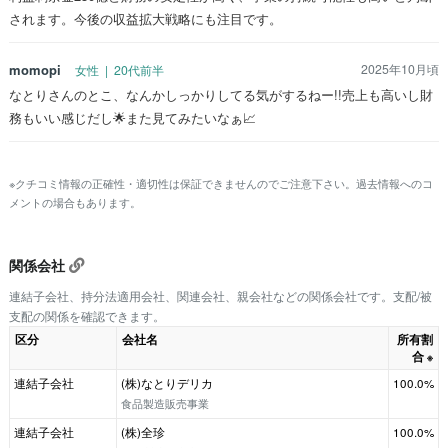
されます。今後の収益拡大戦略にも注目です。
momopi
2025年10月頃
女性 | 20代前半
なとりさんのとこ、なんかしっかりしてる気がするねー!!売上も高いし財
務もいい感じだし🌟また見てみたいなぁ📈
※クチコミ情報の正確性・適切性は保証できませんのでご注意下さい。過去情報へのコ
メントの場合もあります。
関係会社
連結子会社、持分法適用会社、関連会社、親会社などの関係会社です。支配/被
支配の関係を確認できます。
区分
会社名
所有割
合
※
連結子会社
(株)なとりデリカ
100.0%
食品製造販売事業
連結子会社
(株)全珍
100.0%