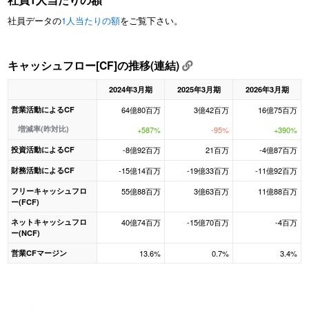
社員データの
1人当たりの額
をご覧下さい。
キャッシュフロー[CF]の推移(連結)
2024年3月期
2025年3月期
2026年3月期
営業活動によるCF
64億80百万
3億42百万
16億75百万
増減率(昨対比)
+587%
-95%
+390%
投資活動によるCF
-8億92百万
21百万
-4億87百万
財務活動によるCF
-15億14百万
-19億33百万
-11億92百万
フリーキャッシュフロ
55億88百万
3億63百万
11億88百万
ー(FCF)
ネットキャッシュフロ
40億74百万
-15億70百万
-4百万
ー(NCF)
営業CFマージン
13.6%
0.7%
3.4%