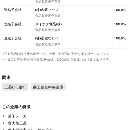
食品製造販売事業
連結子会社
(株)名旺フーズ
100.0%
食品製造販売事業
連結子会社
メイホク食品(株)
100.0%
食品製造販売事業
連結子会社
(株)函館なとり
100.0%
食品製造販売事業
※所有割合は議決権の割合です。一部で被所有の割合を示す場合もあります。
※一覧には間接的な関係会社(孫会社、祖父会社)が含まれる場合があります。
関連
三菱UFJ銀行
商工組合中央金庫
この企業の特徴
菓子メーカー
食肉加工品
個人投資家から人気な会社