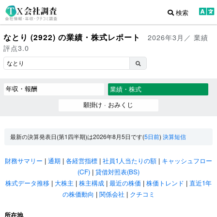
検索
なとり (2922) の業績・株式レポート
2026年3月／ 業績
評点3.0
年収・報酬
業績・株式
願掛け · おみくじ
最新の決算発表日(第1四半期)は2026年8月5日です(
5日前
)
決算短信
財務サマリー
|
通期
|
各経営指標
|
社員1人当たりの額
|
キャッシュフロー
(CF)
|
貸借対照表(BS)
株式データ推移
|
大株主
|
株主構成
|
最近の株価
|
株価トレンド
|
直近1年
の株価動向
|
関係会社
|
クチコミ
所在地