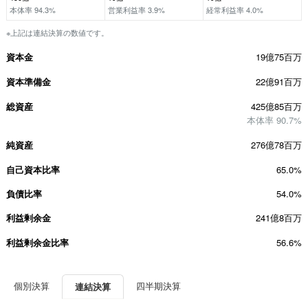
本体率 94.3%
営業利益率 3.9%
経常利益率 4.0%
※上記は連結決算の数値です。
資本金
19億75百万
資本準備金
22億91百万
総資産
425億85百万
本体率 90.7%
純資産
276億78百万
自己資本比率
65.0%
負債比率
54.0%
利益剰余金
241億8百万
利益剰余金比率
56.6%
個別決算
四半期決算
連結決算