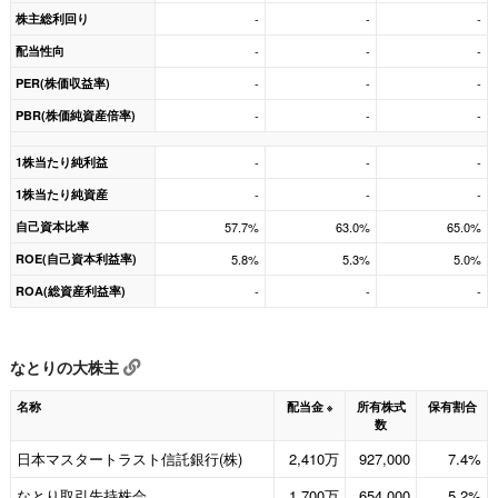
株主総利回り
-
-
-
配当性向
-
-
-
PER(株価収益率)
-
-
-
PBR(株価純資産倍率)
-
-
-
1株当たり純利益
-
-
-
1株当たり純資産
-
-
-
自己資本比率
57.7%
63.0%
65.0%
ROE(自己資本利益率)
5.8%
5.3%
5.0%
ROA(総資産利益率)
-
-
-
なとりの大株主
名称
配当金
所有株式
保有割合
※
数
日本マスタートラスト信託銀行(株)
2,410万
927,000
7.4%
なとり取引先持株会
1,700万
654,000
5.2%