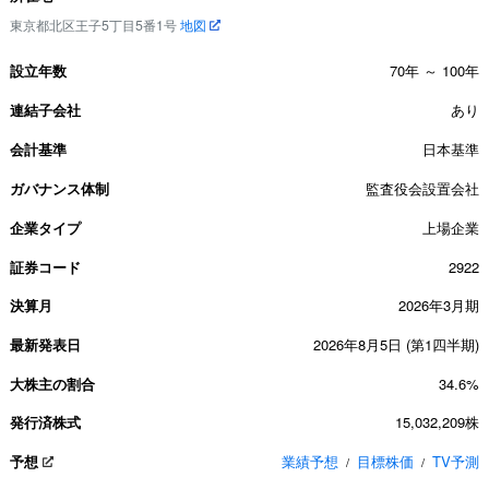
東京都北区王子5丁目5番1号
地図
設立年数
70年 ～ 100年
連結子会社
あり
会計基準
日本基準
ガバナンス体制
監査役会設置会社
企業タイプ
上場企業
証券コード
2922
決算月
2026年3月期
最新発表日
2026年8月5日 (第1四半期)
大株主の割合
34.6%
発行済株式
15,032,209株
予想
業績予想
目標株価
TV予測
/
/