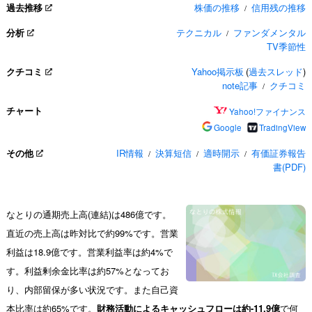
過去推移
株価の推移
信用残の推移
/
分析
テクニカル
ファンダメンタル
/
TV季節性
クチコミ
Yahoo掲示板
(
過去スレッド
)
note記事
クチコミ
/
チャート
Yahoo!ファイナンス
Google
TradingView
その他
IR情報
決算短信
適時開示
有価証券報告
/
/
/
書(PDF)
なとりの通期売上高(連結)は486億です。
直近の売上高は昨対比で約99%です。営業
利益は18.9億です。営業利益率は約4%で
す。利益剰余金比率は約57%となってお
り、内部留保が多い状況です。また自己資
本比率は約65%です。
財務活動によるキャッシュフローは約-11.9億
で何