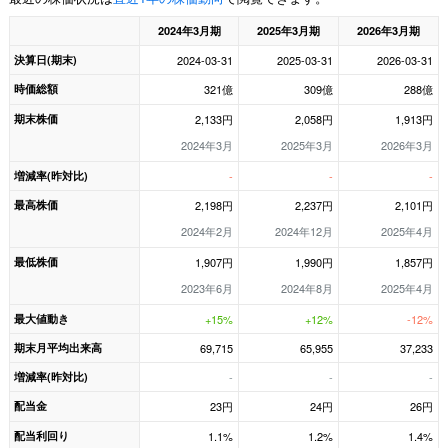
2024年3月期
2025年3月期
2026年3月期
決算日(期末)
2024-03-31
2025-03-31
2026-03-31
時価総額
321億
309億
288億
期末株価
2,133円
2,058円
1,913円
2024年3月
2025年3月
2026年3月
増減率(昨対比)
-
-
-
最高株価
2,198円
2,237円
2,101円
2024年2月
2024年12月
2025年4月
最低株価
1,907円
1,990円
1,857円
2023年6月
2024年8月
2025年4月
最大値動き
+15%
+12%
-12%
期末月平均出来高
69,715
65,955
37,233
増減率(昨対比)
-
-
-
配当金
23円
24円
26円
配当利回り
1.1%
1.2%
1.4%