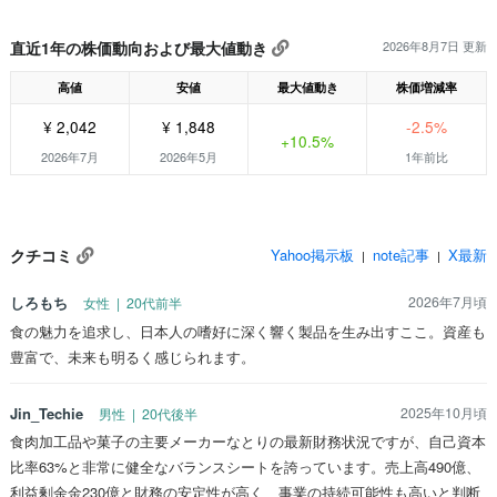
直近1年の株価動向および最大値動き
2026年8月7日 更新
高値
安値
最大値動き
株価増減率
¥ 2,042
¥ 1,848
-2.5%
+10.5%
2026年7月
2026年5月
1年前比
クチコミ
Yahoo掲示板
note記事
X最新
|
|
しろもち
2026年7月頃
女性 | 20代前半
食の魅力を追求し、日本人の嗜好に深く響く製品を生み出すここ。資産も
豊富で、未来も明るく感じられます。
Jin_Techie
2025年10月頃
男性 | 20代後半
食肉加工品や菓子の主要メーカーなとりの最新財務状況ですが、自己資本
比率63%と非常に健全なバランスシートを誇っています。売上高490億、
利益剰余金230億と財務の安定性が高く、事業の持続可能性も高いと判断