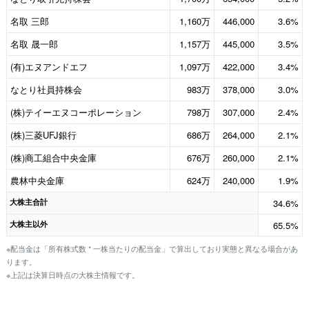
名取 三郎
1,160万
446,000
3.6%
名取 晟一郎
1,157万
445,000
3.5%
(有)エヌアンドエフ
1,097万
422,000
3.4%
なとり社員持株会
983万
378,000
3.0%
(株)テイーエヌコーポレーション
798万
307,000
2.4%
(株)三菱UFJ銀行
686万
264,000
2.1%
(株)商工組合中央金庫
676万
260,000
2.1%
農林中央金庫
624万
240,000
1.9%
大株主合計
34.6%
大株主以外
65.5%
※配当金は「所有株式数 * 一株当たりの配当金」で算出しており実態と異なる場合があ
ります。
※上記は決算日時点の大株主情報です。