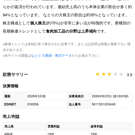
らかの返済が行われています。連結売上高のうち本体企業の割合が多く約
94%となっています。 なとりの大株主の割合は約35%となっています。
株主構成として
個人株主
(約70%)が非常に多い点が特徴的です。業種別の
長期株価トレンドとして
食肉加工品の分野は上昇傾向
です。
※株価トレンドは単純計算で算出された結果です。また上記説明は情報が最新でない場
合があります。
※各サイトの調査は
なとり の業績・株式データ
からお進み下さい。
財務サマリー
3.0
決算情報
通期
2026年3月期
決算発表日
2026年8月5日 (第1四半期)
EDINET
E00506
法人番号
9011501003449
売上/利益
売上高
営業利益
経常利益
486億
19億
19億