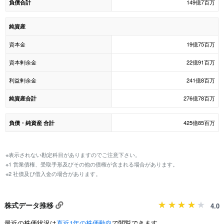
149億7百万
負債合計
純資産
資本金
19億75百万
資本剰余金
22億91百万
利益剰余金
241億8百万
276億78百万
純資産合計
425億85百万
負債・純資産 合計
※表示されない勘定科目がありますのでご注意下さい。
※1 営業債権、受取手形及びその他の債権が含まれる場合があります。
※2 社債及び借入金の場合があります。
株式データ推移
4.0
最近の株価状況は
直近1年の株価動向
で閲覧できます。