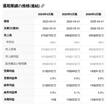
通期業績の推移(連結)
2024年3月期
2025年3月期
2026年3月期
期首
2023-04-01
2024-04-01
2025-04-01
決算日(期末)
2024-03-31
2025-03-31
2026-03-31
売上高
475億79百万
488億93百万
485億85百万
昨対比
106%
103%
99%
売上原価
374億31百万
385億82百万
382億35百万
売上総利益
101億48百万
103億11百万
103億50百万
販売費及び管理費
80億22百万
83億42百万
84億59百万
営業利益
21億25百万
19億69百万
18億91百万
営業利益率
4.5%
4.0%
3.9%
経常利益
21億62百万
20億25百万
19億29百万
経常利益率
4.5%
4.1%
4.0%
当期利益
14億
13億52百万
13億43百万