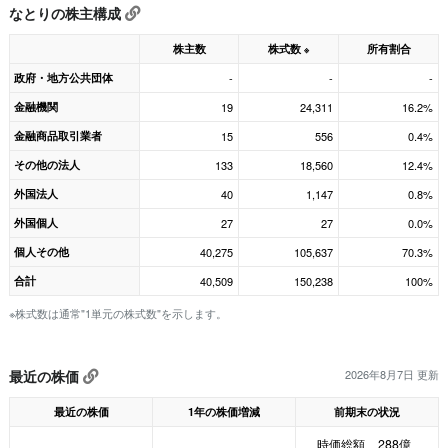
なとりの株主構成
株主数
株式数
所有割合
※
政府・地方公共団体
-
-
-
金融機関
19
24,311
16.2%
金融商品取引業者
15
556
0.4%
その他の法人
133
18,560
12.4%
外国法人
40
1,147
0.8%
外国個人
27
27
0.0%
個人その他
40,275
105,637
70.3%
合計
40,509
150,238
100%
※株式数は通常"1単元の株式数"を示します。
最近の株価
2026年8月7日 更新
最近の株価
1年の株価増減
前期末の状況
時価総額
288億