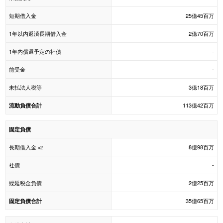
短期借入金
25億45百万
1年以内返済長期借入金
2億70百万
1年内償還予定の社債
-
前受金
-
未払法人税等
3億18百万
113億42百万
流動負債合計
固定負債
長期借入金
8億98百万
※2
社債
-
繰延税金負債
2億25百万
35億65百万
固定負債合計