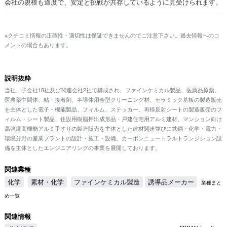
会社の規模も適度で、安定と挑戦が共存しているように見受けられます。
※クチコミ情報の正確性・適切性は保証できませんのでご注意下さい。過去情報へのコ
メントの場合もあります。
説明抜粋
当社、子会社18社及び関連会社2社で構成され、ファインケミカル製品、医薬品原薬、
医農薬中間体、粘・接着剤、半導体用金型クリーニング材、セラミック基板の製造販売
を主体とした電子・機能製品、フィルム、ステッカー、再帰反射シートの製造販売のフ
ィルム・シート製品、住設用樹脂押出成形品・戸建住宅用アルミ建材、マンション向け
高強度高機能アルミ手すりの製造販売を主体とした建材関連並びに鉄鋼・化学・電力・
環境分野の産業プラントの設計・施工・設備、カーボンニュートラルトランジション設
備を主体としたエンジニアリングの事業を展開しております。
関連業種
化学
素材・化学
ファインケミカル製造
誘導品メーカー
業種まと
め一覧
関連情報