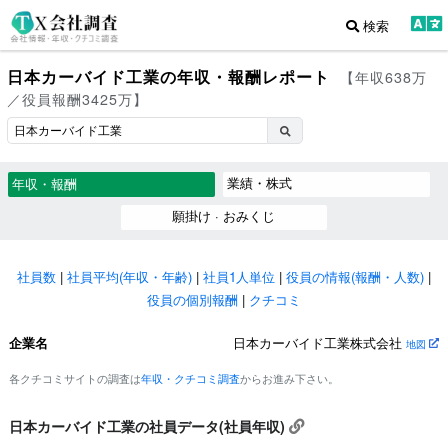
検索
日本カーバイド工業の年収・報酬レポート
【年収638万
／役員報酬3425万】
業績・株式
年収・報酬
願掛け · おみくじ
社員数
|
社員平均(年収・年齢)
|
社員1人単位
|
役員の情報(報酬・人数)
|
役員の個別報酬
|
クチコミ
企業名
日本カーバイド工業株式会社
地図
各クチコミサイトの調査は
年収・クチコミ調査
からお進み下さい。
日本カーバイド工業の社員データ(社員年収)