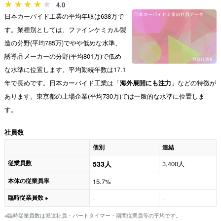
4.0
日本カーバイド工業の平均年収は638万で
す。業種別としては、ファインケミカル製
造の分野(平均785万)でやや低めな水準、
誘導品メーカーの分野(平均801万)で低め
な水準に位置します。平均勤続年数は17.1
年で長めです。日本カーバイド工業は「
海外展開にも注力
」などの特徴が
あります。東京都の上場企業(平均730万)では一般的な水準に位置しま
す。
社員数
個別
連結
従業員数
533人
3,400人
本体の従業員率
15.7%
臨時従業員数
-
-
※
※臨時従業員数は派遣社員・パートタイマー・期間従業員等の平均です。