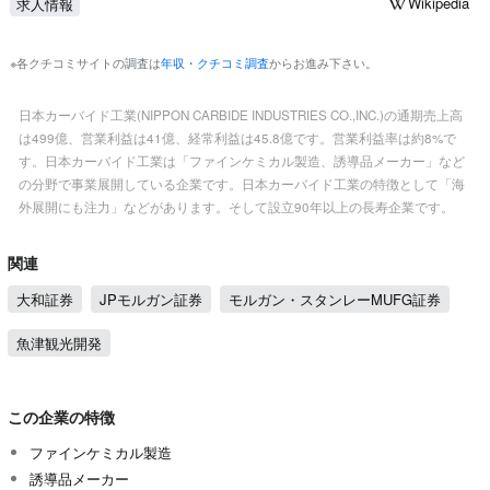
Wikipedia
求人情報
※各クチコミサイトの調査は
年収・クチコミ調査
からお進み下さい。
日本カーバイド工業(NIPPON CARBIDE INDUSTRIES CO.,INC.)の通期売上高
は499億、営業利益は41億、経常利益は45.8億です。営業利益率は約8%で
す。日本カーバイド工業は「ファインケミカル製造、誘導品メーカー」など
の分野で事業展開している企業です。日本カーバイド工業の特徴として「海
外展開にも注力」などがあります。そして設立90年以上の長寿企業です。
関連
大和証券
JPモルガン証券
モルガン・スタンレーMUFG証券
魚津観光開発
この企業の特徴
ファインケミカル製造
誘導品メーカー