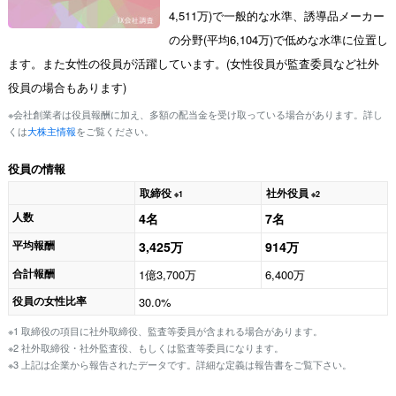
4,511万)で一般的な水準、誘導品メーカー
の分野(平均6,104万)で低めな水準に位置し
ます。また女性の役員が活躍しています。(女性役員が監査委員など社外
役員の場合もあります)
※会社創業者は役員報酬に加え、多額の配当金を受け取っている場合があります。詳し
くは
大株主情報
をご覧ください。
役員の情報
取締役
社外役員
※1
※2
人数
4名
7名
平均報酬
3,425万
914万
合計報酬
1億3,700万
6,400万
役員の女性比率
30.0%
※1 取締役の項目に社外取締役、監査等委員が含まれる場合があります。
※2 社外取締役・社外監査役、もしくは監査等委員になります。
※3 上記は企業から報告されたデータです。詳細な定義は報告書をご覧下さい。