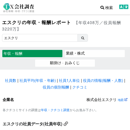
検索
エスクリの年収・報酬レポート
【年収408万／役員報酬
3220万】
業績・株式
年収・報酬
願掛け · おみくじ
社員数
|
社員平均(年収・年齢)
|
社員1人単位
|
役員の情報(報酬・人数)
|
役員の個別報酬
|
クチコミ
企業名
株式会社エスクリ
地図
各クチコミサイトの調査は
年収・クチコミ調査
からお進み下さい。
エスクリの社員データ(社員年収)