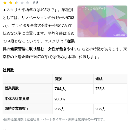
2.5
エスクリの平均年収は408万です。業種別
としては、リノベーションの分野(平均702
万)、ブライダル事業の分野(平均517万)で
低めな水準に位置します。平均年齢は若め
で34歳となっています。エスクリは「
従業
員の健康管理に取り組む
、
女性が働きやすい
」などの特徴があります。東
京都の上場企業(平均730万)では低めな水準に位置します。
社員数
個別
連結
従業員数
704人
755人
本体の従業員率
93.3%
臨時従業員数
285人
286人
※
※臨時従業員数は派遣社員・パートタイマー・期間従業員等の平均です。