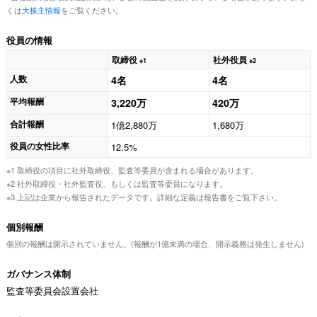
くは
大株主情報
をご覧ください。
役員の情報
取締役
社外役員
※1
※2
人数
4名
4名
平均報酬
3,220万
420万
合計報酬
1億2,880万
1,680万
役員の女性比率
12.5%
※1 取締役の項目に社外取締役、監査等委員が含まれる場合があります。
※2 社外取締役・社外監査役、もしくは監査等委員になります。
※3 上記は企業から報告されたデータです。詳細な定義は報告書をご覧下さい。
個別報酬
個別の報酬は開示されていません。(報酬が1億未満の場合、開示義務は発生しません)
ガバナンス体制
監査等委員会設置会社