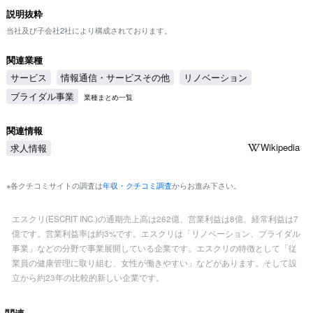
説明抜粋
当社及び子会社2社により構成されております。
関連業種
サービス
情報通信・サービスその他
リノベーション
ブライダル事業
業種まとめ一覧
関連情報
Wikipedia
求人情報
※各クチコミサイトの調査は
年収・クチコミ調査
からお進み下さい。
エスクリ(ESCRIT INC.)の通期売上高は262億、営業利益は8億、経常利益は7
億です。営業利益率は約3%です。エスクリは「リノベーション、ブライダル
事業」などの分野で事業展開している企業です。エスクリの特徴として「従
業員の健康管理に取り組む、女性が働きやすい」などがあります。そして設
立から約23年の比較的新しい企業です。
関連